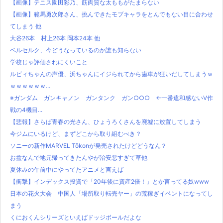
【画像】テニス園田彩乃、筋肉質な太ももがたまらない
【画像】範馬勇次郎さん、挑んできたモブキャラをとんでもない目に合わせ
てしまう 他
大谷26本 村上26本 岡本24本 他
ベルセルク、今どうなっているのか誰も知らない
学校じゃ評価されにくいこと
ルビィちゃんの声優、浜ちゃんにイジられてから歯車が狂いだしてしまうｗ
ｗｗｗｗｗｗ...
※ガンダム ガンキャノン ガンタンク ガン○○○ ←一番違和感ないV作
戦の4機目...
【悲報】さらば青春の光さん、ひょうろくさんを廃墟に放置してしまう
今ジムにいるけど、まずどこから取り組むべき？
ソニーの新作MARVEL Tōkonが発売されたけどどうなん？
お盆なんで地元帰ってきたんやが治安悪すぎて草他
夏休みの午前中にやってたアニメと言えば
【衝撃】インデックス投資で「20年後に資産2倍！」とか言ってる奴www
日本の花火大会 中国人「場所取り転売ヤー」の荒稼ぎイベントになってし
まう
くにおくんシリーズといえばドッジボールだよな