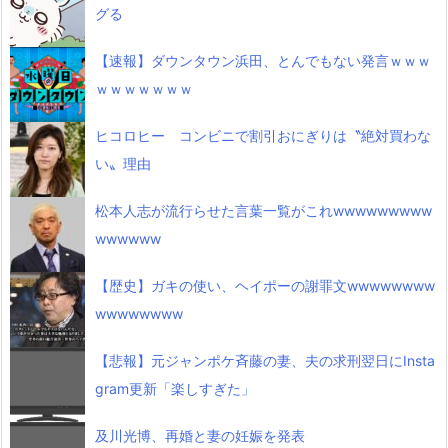
グる
【速報】ダウンタウン浜田、とんでもない発言ｗｗｗ
ｗｗｗｗｗｗｗ
ヒコロヒー コンビニで割引おにぎりは〝絶対買わな
い〟理由
松本人志が流行らせた言葉一覧がこれwwwwwwwww
wwwwww
【歴史】ガキの使い、ヘイポーの謝罪文wwwwwwww
wwwwwwww
【悲報】元ジャンポケ斉藤の妻、夫の求刑翌日にInsta
gram更新「楽しすぎた」
及川光博、再婚と妻の妊娠を発表