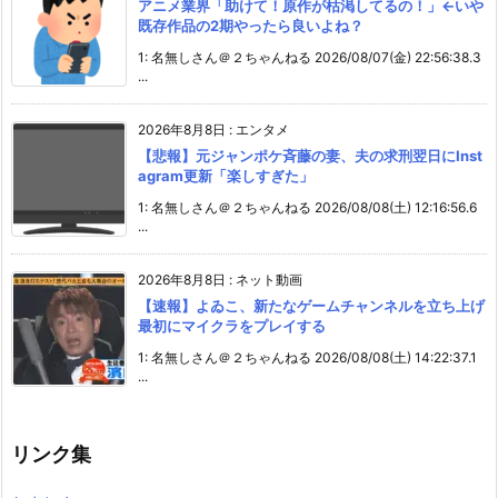
アニメ業界「助けて！原作が枯渇してるの！」←いや
既存作品の2期やったら良いよね？
1: 名無しさん＠２ちゃんねる 2026/08/07(金) 22:56:38.3
...
2026年8月8日
:
エンタメ
【悲報】元ジャンポケ斉藤の妻、夫の求刑翌日にInst
agram更新「楽しすぎた」
1: 名無しさん＠２ちゃんねる 2026/08/08(土) 12:16:56.6
...
2026年8月8日
:
ネット動画
【速報】よゐこ、新たなゲームチャンネルを立ち上げ
最初にマイクラをプレイする
1: 名無しさん＠２ちゃんねる 2026/08/08(土) 14:22:37.1
...
リンク集