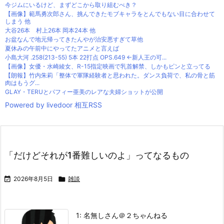
今ジムにいるけど、まずどこから取り組むべき？
【画像】範馬勇次郎さん、挑んできたモブキャラをとんでもない目に合わせて
しまう 他
大谷26本 村上26本 岡本24本 他
お盆なんで地元帰ってきたんやが治安悪すぎて草他
夏休みの午前中にやってたアニメと言えば
小島大河 .258(213-55) 5本 22打点 OPS.649 ←新人王の可...
【画像】女優・水崎綾女、R-15指定映画で乳首解禁、しかもピンと立ってる
【朗報】竹内朱莉「整体で軍隊経験者と思われた。ダンス負荷で、私の骨と筋
肉はもうグ...
GLAY・TERUとパフィー亜美のレアな夫婦ショットが公開
Powered by livedoor 相互RSS
「だけどそれが1番難しいのよ」ってなるもの

2026年8月5日

雑談
1: 名無しさん＠２ちゃんねる