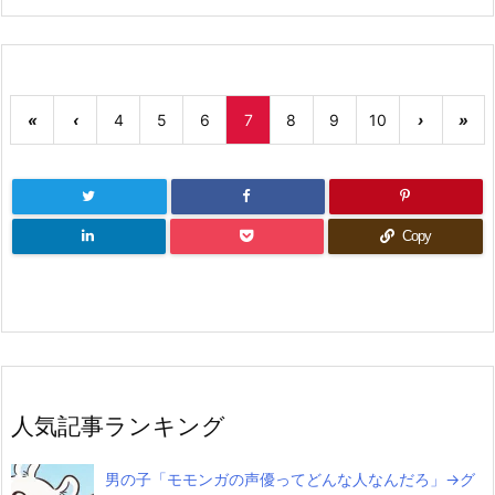
«
‹
4
5
6
7
8
9
10
›
»
Copy
人気記事ランキング
男の子「モモンガの声優ってどんな人なんだろ」→グ