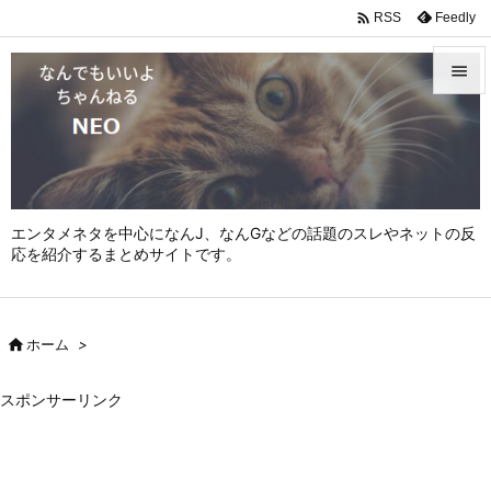

Feedly
RSS


メニュ

サイド

エンタメネタを中心になんJ、なんGなどの話題のスレやネットの反
前へ
応を紹介するまとめサイトです。

次へ


ホーム
>
検索
スポンサーリンク