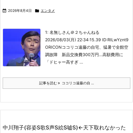

2026年8月4日

エンタメ
1: 名無しさん＠２ちゃんねる
2026/08/03(月) 22:34:15.39 ID:RILwYznt9
ORICON
ココリコ遠藤の自宅、猛暑で全館空
調故障 新品交換費300万円…高額費用に
「ドヒャー高すぎ ...
記事を読む
ココリコ遠藤の自 ...
中川翔子(容姿S歌S声S絵S嘘S)←天下取れなかった