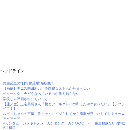
ヘッドライン
共感必至の“日常修羅場”短編集！
【画像】テニス園田彩乃、筋肉質な太ももがたまらない
ベルセルク、今どうなっているのか誰も知らない
学校じゃ評価されにくいこと
【蓮ノ空】三宅美羽さん「桃とアールグレイの和えたやつ食べたい」【ラブラ
イブ！】
ルビィちゃんの声優、浜ちゃんにイジられてから歯車が狂いだしてしまうｗｗ
ｗｗｗｗｗ...
※ガンダム ガンキャノン ガンタンク ガン○○○ ←一番違和感ないV作戦
の4機目...