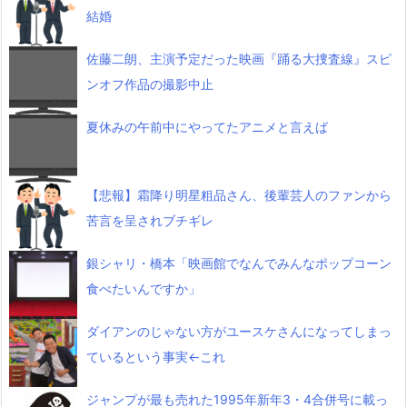
結婚
佐藤二朗、主演予定だった映画『踊る大捜査線』スピ
ンオフ作品の撮影中止
夏休みの午前中にやってたアニメと言えば
【悲報】霜降り明星粗品さん、後輩芸人のファンから
苦言を呈されブチギレ
銀シャリ・橋本「映画館でなんでみんなポップコーン
食べたいんですか」
ダイアンのじゃない方がユースケさんになってしまっ
ているという事実←これ
ジャンプが最も売れた1995年新年3・4合併号に載っ