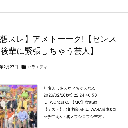
想スレ】アメトーーク!【センス
る後輩に緊張しちゃう芸人】
6年2月27日

バラエティ
1: 名無しさん＠２ちゃんねる
2026/02/26(木) 22:24:40.50
ID:IWChcuIK0 【MC】蛍原徹
【ゲスト】出川哲朗&FUJIWARA藤本&ロ
ッチ中岡&平成ノブシコブシ吉村 ...