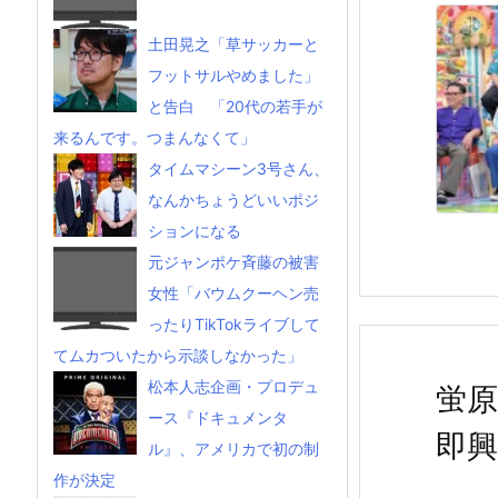
土田晃之「草サッカーと
フットサルやめました」
と告白 「20代の若手が
来るんです。つまんなくて」
タイムマシーン3号さん、
なんかちょうどいいポジ
ションになる
元ジャンポケ斉藤の被害
女性「バウムクーヘン売
ったりTikTokライブして
てムカついたから示談しなかった」
松本人志企画・プロデュ
蛍
ース『ドキュメンタ
即
ル』、アメリカで初の制
作が決定