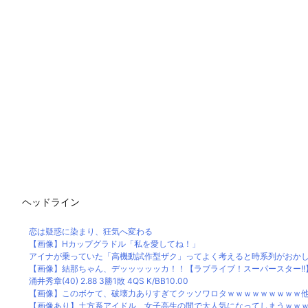
ヘッドライン
恋は疑惑に染まり、狂気へ変わる
【画像】Hカップグラドル「私を愛してね！」
アイナが乗っていた「高機動試作型ザク」ってよく考えると時系列がおか
【画像】結那ちゃん、デッッッッッカ！！【ラブライブ！スーパースター!!
涌井秀章(40) 2.88 3勝1敗 4QS K/BB10.00
【画像】このボケて、破壊力ありすぎてクッソワロタｗｗｗｗｗｗｗｗｗ
【画像あり】土方系アイドル、女子高生の間で大人気になってしまうｗｗ