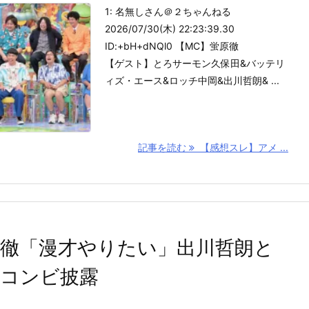
1: 名無しさん＠２ちゃんねる
2026/07/30(木) 22:23:39.30
ID:+bH+dNQl0 【MC】蛍原徹
【ゲスト】とろサーモン久保田&バッテリ
ィズ・エース&ロッチ中岡&出川哲朗& ...
記事を読む
【感想スレ】アメ ...
原徹「漫才やりたい」出川哲朗と
興コンビ披露