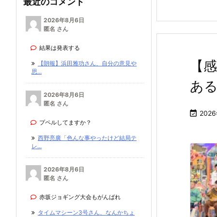
最近のコメント
2026年8月6日
匿名 さん
結果は発表する
【感
【朗報】浜田雅功さん、自分の意見や
思...
あ
2026年8月6日
匿名 さん

202
プペルしてますか？
西野亮廣「色んな事やったけど結局テ
レ...
2026年8月6日
匿名 さん
赤坂ジョギング大会もがんばれ
タイムマシーン3号さん、なんかちょ