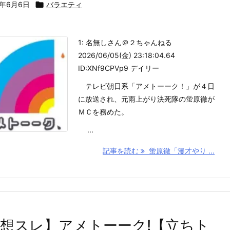
6年6月6日

バラエティ
1: 名無しさん＠２ちゃんねる
2026/06/05(金) 23:18:04.64
ID:XNf9CPVp9 デイリー
テレビ朝日系「アメトーーク！」が４日
に放送され、元雨上がり決死隊の蛍原徹が
ＭＣを務めた。
...
記事を読む
蛍原徹「漫才やり ...
想スレ】アメトーーク!【立ちト