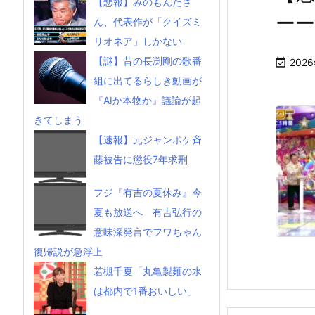
【悲報】みのもんたさ
ー
ん、代表作が「クイズミ
リオネア」しかない
【謎】昔の長渕剛の歌番

202
組に出てるらしき動画が
『AIか本物か』議論が起
きてしまう
【速報】元ジャンポケ斉
藤被告に懲役7年求刑
フジ『有吉の夏休み』今
夏も放送へ 有吉弘行の
意味深発言でフワちゃん
復帰説が急浮上
若槻千夏「丸亀製麺の水
は都内で1番おいしい」