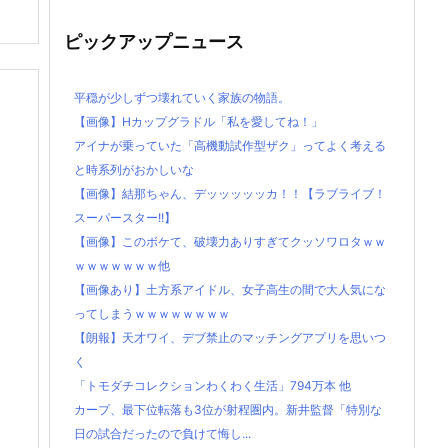
ピックアップニュース
平穏が少しずつ壊れていく家族の物語。
【画像】Hカップグラドル「私を愛してね！」
アイナが乗っていた「高機動試作型ザク」ってよく考える
と時系列がおかしいな
【画像】結那ちゃん、デッッッッッカ！！【ラブライブ！
スーパースター!!】
【画像】このボケて、破壊力ありすぎてクッソワロタｗｗ
ｗｗｗｗｗｗｗ他
【画像あり】土方系アイドル、女子高生の間で大人気にな
ってしまうｗｗｗｗｗｗｗｗ
【朗報】天才ワイ、デブ禁止のマッチングアプリを思いつ
く
「トモダチコレクションわくわく生活」794万本 他
カープ、最下位転落も3位が射程圏内。新井監督「特別な
日の試合だったので負けて悔し...