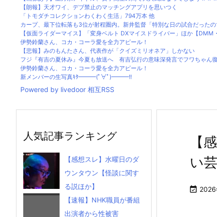
【朗報】天才ワイ、デブ禁止のマッチングアプリを思いつく
「トモダチコレクションわくわく生活」794万本 他
カープ、最下位転落も3位が射程圏内。新井監督「特別な日の試合だったので
【仮面ライダーマイス】「変身ベルト DXマイスドライバー」ほか【DMM・楽
伊勢鈴蘭さん、コカ・コーラ愛を全力アピール！
【悲報】みのもんたさん、代表作が「クイズミリオネア」しかない
フジ『有吉の夏休み』今夏も放送へ 有吉弘行の意味深発言でフワちゃん
伊勢鈴蘭さん、コカ・コーラ愛を全力アピール！
新メンバーの生写真ｷﾀ━━━(ﾟ∀ﾟ)━━━!!
Powered by livedoor 相互RSS
人気記事ランキング
【感
い
【感想スレ】水曜日のダ
ウンタウン【怪談に関す
る説ほか】

202
【速報】NHK職員が番組
出演者から性被害