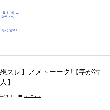
負けて悔し...
天ブッ...
復帰説が急浮上
想スレ】アメトーーク!【字が汚
芸人】
6年7月31日

バラエティ