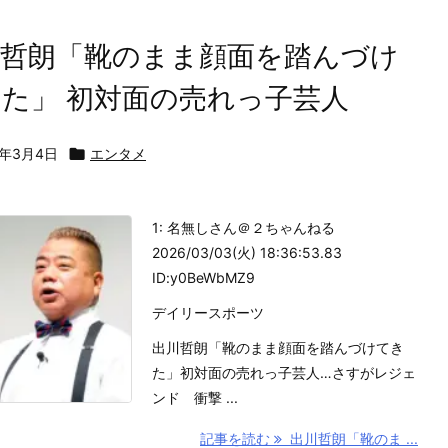
川哲朗「靴のまま顔面を踏んづけ
た」 初対面の売れっ子芸人
6年3月4日

エンタメ
1: 名無しさん＠２ちゃんねる
2026/03/03(火) 18:36:53.83
ID:y0BeWbMZ9
デイリースポーツ
出川哲朗「靴のまま顔面を踏んづけてき
た」初対面の売れっ子芸人…さすがレジェ
ンド 衝撃 ...
記事を読む
出川哲朗「靴のま ...