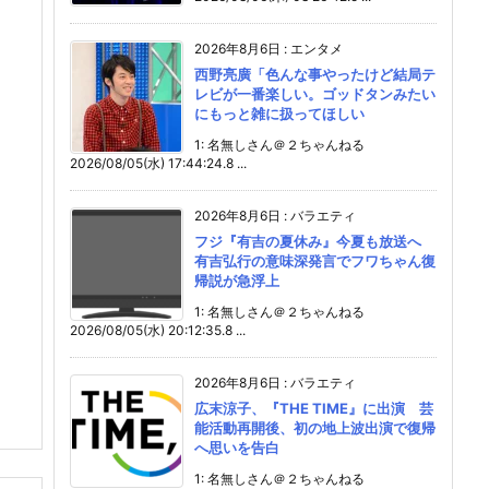
2026年8月6日
:
エンタメ
西野亮廣「色んな事やったけど結局テ
レビが一番楽しい。ゴッドタンみたい
にもっと雑に扱ってほしい
1: 名無しさん＠２ちゃんねる
2026/08/05(水) 17:44:24.8 ...
2026年8月6日
:
バラエティ
フジ『有吉の夏休み』今夏も放送へ
有吉弘行の意味深発言でフワちゃん復
帰説が急浮上
1: 名無しさん＠２ちゃんねる
2026/08/05(水) 20:12:35.8 ...
2026年8月6日
:
バラエティ
広末涼子、『THE TIME』に出演 芸
能活動再開後、初の地上波出演で復帰
へ思いを告白
1: 名無しさん＠２ちゃんねる