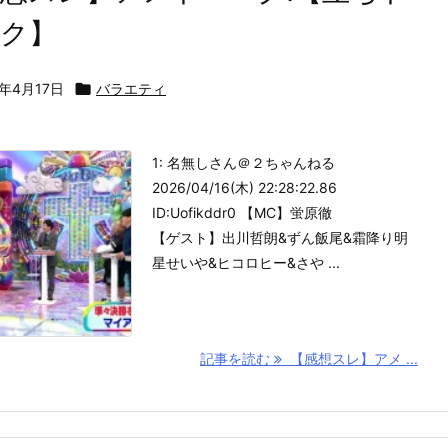
ーク】
6年4月17日

バラエティ
1: 名無しさん＠２ちゃんねる
2026/04/16(木) 22:28:22.86
ID:Uofikddr0 【MC】蛍原徹
【ゲスト】出川哲朗&ずん飯尾&霜降り明
星せいや&ヒコロヒー&さや ...
記事を読む
【感想スレ】アメ ...