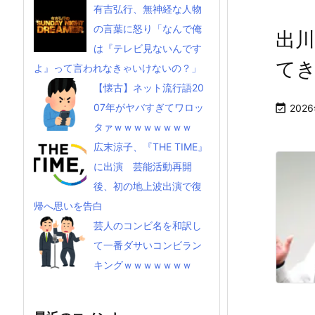
有吉弘行、無神経な人物
の言葉に怒り「なんで俺
出
は『テレビ見ないんです
てき
よ』って言われなきゃいけないの？」
【懐古】ネット流行語20
07年がヤバすぎてワロッ

202
タァｗｗｗｗｗｗｗｗ
広末涼子、『THE TIME』
に出演 芸能活動再開
後、初の地上波出演で復
帰へ思いを告白
芸人のコンビ名を和訳し
て一番ダサいコンビラン
キングｗｗｗｗｗｗｗ