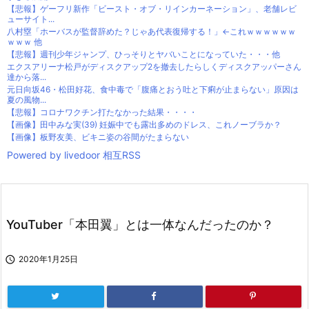
【悲報】ゲーフリ新作「ビースト・オブ・リインカーネーション」、老舗レビ
ューサイト...
八村塁「ホーバスが監督辞めた？じゃあ代表復帰する！」←これｗｗｗｗｗｗ
ｗｗｗ 他
【悲報】週刊少年ジャンプ、ひっそりとヤバいことになっていた・・・他
エクスアリーナ松戸がディスクアップ2を撤去したらしくディスクアッパーさん
達から落...
元日向坂46・松田好花、食中毒で「腹痛とおう吐と下痢が止まらない」原因は
夏の風物...
【悲報】コロナワクチン打たなかった結果・・・・
【画像】田中みな実(39) 妊娠中でも露出多めのドレス、これノーブラか？
【画像】板野友美、ビキニ姿の谷間がたまらない
Powered by livedoor 相互RSS
YouTuber「本田翼」とは一体なんだったのか？

2020年1月25日