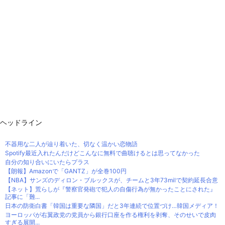
ヘッドライン
不器用な二人が辿り着いた、切なく温かい恋物語
Spotify最近入れたんだけどこんなに無料で曲聴けるとは思ってなかった
自分の知り合いにいたらプラス
【朗報】Amazonで「GANTZ」が全巻100円
【NBA】サンズのディロン・ブルックスが、チームと3年73milで契約延長合意
【ネット】荒らしが『警察官発砲で犯人の自傷行為が無かったことにされた』
記事に「難...
日本の防衛白書「韓国は重要な隣国」だと3年連続で位置づけ…韓国メディア！
ヨーロッパが右翼政党の党員から銀行口座を作る権利を剥奪、そのせいで皮肉
すぎる展開...