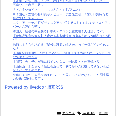
【速報】小沢一郎氏「デニーにはなんの責任もないのにかわいそう、
不幸なこと利用し悪...
「ドカ食いダイスキ！もちづきさん」TVアニメ化
甲子園初・女性の審判員がデビュー 試合後に涙…「嬉しい気持ちと
絶対失敗しちゃいけ...
エクスアリーナ松戸がディスクアップ2を撤去したらしくディスクアッ
パーさん達から落...
韓国人「猛暑の中頑張る日本のエアコン設置業者さんは凄いです」
【食料品消費税減税】政府が基本方針決定 来年4月から2年間1％に8月
5日
結局おまえらが求める『RPGの理想の主人公』って一体どういうのな
ん？
漫画を5000冊以上所持してるワイ、漫画ヲタクの友人に「ワンピース
や鬼滅やスラム...
【闇深】夫「子供が俺に似てないな…」→結果････ (※画像あり)
【画像あり】女さん「性欲もあって、胸でかいのに彼氏できないんだ
が！どうすんのこれ...
突進してきた牛を跳び越えたら、牛が固まって動かなくなった闘牛場
の映像【海外の反応...
Powered by livedoor 相互RSS

エンタメ

YouTube
,
本田翼