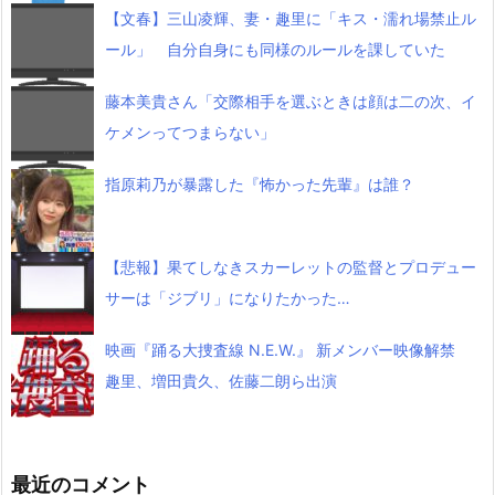
【文春】三山凌輝、妻・趣里に「キス・濡れ場禁止ル
ール」 自分自身にも同様のルールを課していた
藤本美貴さん「交際相手を選ぶときは顔は二の次、イ
ケメンってつまらない」
指原莉乃が暴露した『怖かった先輩』は誰？
【悲報】果てしなきスカーレットの監督とプロデュー
サーは「ジブリ」になりたかった…
映画『踊る大捜査線 N.E.W.』 新メンバー映像解禁
趣里、増田貴久、佐藤二朗ら出演
最近のコメント