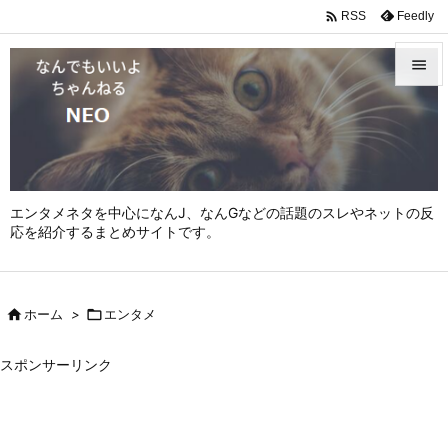

Feedly
RSS


メニュ

サイド

エンタメネタを中心になんJ、なんGなどの話題のスレやネットの反
前へ
応を紹介するまとめサイトです。

次へ


ホーム
>

エンタメ
検索
スポンサーリンク