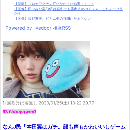
【悲報】コロナワクチン打たなかった結果・・・・
【画像】田中みな実(39) 妊娠中でも露出多めのドレス、これノーブラ
か？
【画像】板野友美、ビキニ姿の谷間がたまらない
Powered by livedoor 相互RSS
1:
風吹けば名無し
2020/01/25(土) 13:22:20.77
ID:Ybbuyqwm0
なんJ民「本田翼はガチ。顔も声もかわいいしゲーム