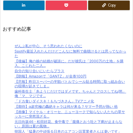
Copy
おすすめ記事
ぜんぶ私が中心、そう思われたくないのに
Spotify最近入れたんだけどこんなに無料で曲聴けるとは思ってなかっ
た
【後編】俺の娘の結婚が破談に。だが彼氏は「2000万の土地」を購
入。こじれた二人...
自分の知り合いにいたらプラス
【朗報】Amazonで「GANTZ」が全巻100円
【悲報】昨日スーパーの半額バトルでシール貼る時間に取っ組み合い
の喧嘩が起きてしま...
歯科衛生士「糸ようじだけではダメです。ちゃんとフロスしてね(怒」
俺「マ、マジです...
「ドカ食いダイスキ！もちづきさん」TVアニメ化
【期待】α超究極の轟絶キャラは何が来る？サマー予想が熱い 他
【画像】マイケル・オリーセ、ニューヨークで知らない人たちの草サ
ッカーに突然混ざる...
元日向坂46・松田好花、食中毒で「腹痛とおう吐と下痢が止まらな
い」原因は夏の風物...
韓国人「猛暑の中頑張る日本のエアコン設置業者さんは凄いです」