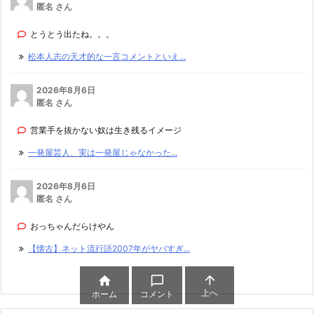
匿名 さん
とうとう出たね。。。
松本人志の天才的な一言コメントといえ...
2026年8月6日
匿名 さん
営業手を抜かない奴は生き残るイメージ
一発屋芸人、実は一発屋じゃなかった...
2026年8月6日
匿名 さん
おっちゃんだらけやん
【懐古】ネット流行語2007年がヤバすぎ...



上へ
ホーム
コメント