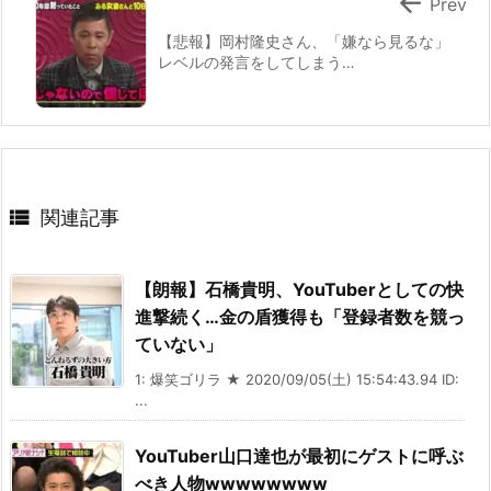

Prev
【悲報】岡村隆史さん、「嫌なら見るな」
レベルの発言をしてしまう…

関連記事
【朗報】石橋貴明、YouTuberとしての快
進撃続く…金の盾獲得も「登録者数を競っ
ていない」
1: 爆笑ゴリラ ★ 2020/09/05(土) 15:54:43.94 ID:
...
YouTuber山口達也が最初にゲストに呼ぶ
べき人物wwwwwwww