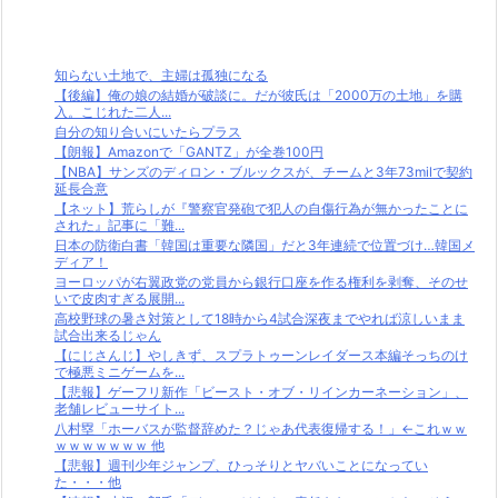
知らない土地で、主婦は孤独になる
【後編】俺の娘の結婚が破談に。だが彼氏は「2000万の土地」を購
入。こじれた二人...
自分の知り合いにいたらプラス
【朗報】Amazonで「GANTZ」が全巻100円
【NBA】サンズのディロン・ブルックスが、チームと3年73milで契約
延長合意
【ネット】荒らしが『警察官発砲で犯人の自傷行為が無かったことに
された』記事に「難...
日本の防衛白書「韓国は重要な隣国」だと3年連続で位置づけ…韓国メ
ディア！
ヨーロッパが右翼政党の党員から銀行口座を作る権利を剥奪、そのせ
いで皮肉すぎる展開...
高校野球の暑さ対策として18時から4試合深夜までやれば涼しいまま
試合出来るじゃん
【にじさんじ】やしきず、スプラトゥーンレイダース本編そっちのけ
で極悪ミニゲームを...
【悲報】ゲーフリ新作「ビースト・オブ・リインカーネーション」、
老舗レビューサイト...
八村塁「ホーバスが監督辞めた？じゃあ代表復帰する！」←これｗｗ
ｗｗｗｗｗｗｗ 他
【悲報】週刊少年ジャンプ、ひっそりとヤバいことになってい
た・・・他