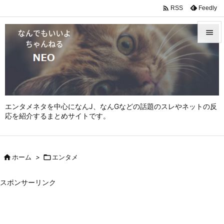

Feedly
RSS


メニュ

サイド

エンタメネタを中心になんJ、なんGなどの話題のスレやネットの反
前へ
応を紹介するまとめサイトです。

次へ


ホーム
>

エンタメ
検索
スポンサーリンク