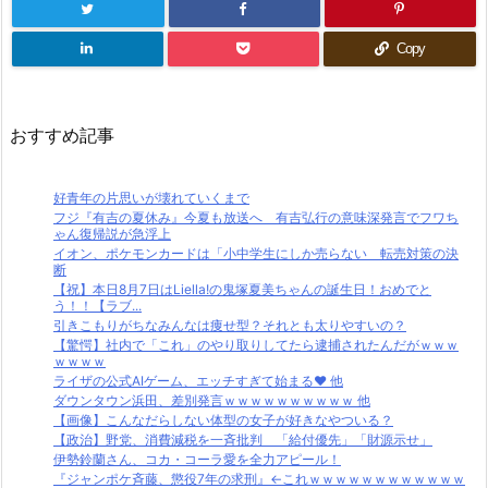
Copy
おすすめ記事
好青年の片思いが壊れていくまで
フジ『有吉の夏休み』今夏も放送へ 有吉弘行の意味深発言でフワち
ゃん復帰説が急浮上
イオン、ポケモンカードは「小中学生にしか売らない 転売対策の決
断
【祝】本日8月7日はLiella!の鬼塚夏美ちゃんの誕生日！おめでと
う！！【ラブ...
引きこもりがちなみんなは痩せ型？それとも太りやすいの？
【驚愕】社内で「これ」のやり取りしてたら逮捕されたんだがｗｗｗ
ｗｗｗｗ
ライザの公式AIゲーム、エッチすぎて始まる♥ 他
ダウンタウン浜田、差別発言ｗｗｗｗｗｗｗｗｗｗ 他
【画像】こんなだらしない体型の女子が好きなやついる？
【政治】野党、消費減税を一斉批判 「給付優先」「財源示せ」
伊勢鈴蘭さん、コカ・コーラ愛を全力アピール！
『ジャンポケ斉藤、懲役7年の求刑』←これｗｗｗｗｗｗｗｗｗｗｗｗ