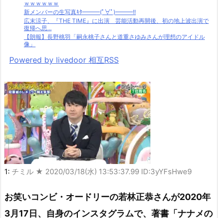
ｗｗｗｗｗｗ
新メンバーの生写真ｷﾀ━━━(ﾟ∀ﾟ)━━━!!
広末涼子、『THE TIME』に出演 芸能活動再開後、初の地上波出演で
復帰へ思...
【朗報】長野桃羽「嗣永桃子さんと道重さゆみさんが理想のアイドル
像」
Powered by livedoor 相互RSS
1:
チミル ★
2020/03/18(水) 13:53:37.99 ID:3yYFsHwe9
お笑いコンビ・オードリーの若林正恭さんが2020年
3月17日、自身のインスタグラムで、著書「ナナメの