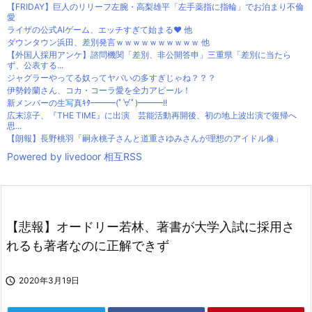
【FRIDAY】巨人のリリーフ左腕・高梨雄平「左手薬指に指輪」でお泊まり不倫
愛
ライザの公式AIゲーム、エッチすぎて始まる♥ 他
ダウンタウン浜田、差別発言ｗｗｗｗｗｗｗｗｗｗ 他
【外国人採用アンケ】諮問機関「差別、非公開答申」三重県「差別に当たら
ず、公表する...
ジャグラーやってる奴ってヤバいの多すぎじゃね？？？
伊勢鈴蘭さん、コカ・コーラ愛を全力アピール！
新メンバーの生写真ｷﾀ━━━(ﾟ∀ﾟ)━━━!!
広末涼子、『THE TIME』に出演 芸能活動再開後、初の地上波出演で復帰へ
思...
【朗報】長野桃羽「嗣永桃子さんと道重さゆみさんが理想のアイドル像」
Powered by livedoor 相互RSS
【悲報】オードリー若林、著書が大学入試に採用さ
れるも著者なのに正解できず

2020年3月19日