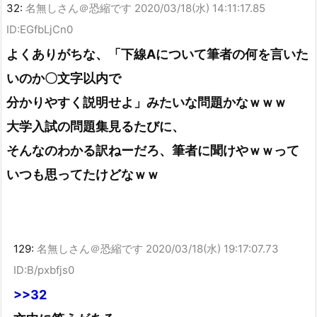
32:
名無しさん＠恐縮です
2020/03/18(水) 14:11:17.85
ID:EGfbLjCn0
よくありがちな、「下線Aについて筆者の何を言いた
いのか〇文字以内で
分かりやすく説明せよ」みたいな問題かなｗｗｗ
大学入試の問題集見るたびに、
そんなのわかる訳ねーだろ、筆者に聞けやｗｗって
いつも思ってたけどなｗｗ
129:
名無しさん＠恐縮です
2020/03/18(水) 19:17:07.73
ID:B/pxbfjs0
>>32