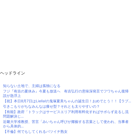
ヘッドライン
知らない土地で、主婦は孤独になる
フジ『有吉の夏休み』今夏も放送へ 有吉弘行の意味深発言でフワちゃん復帰
説が急浮上
【祝】本日8月7日はLiella!の鬼塚夏美ちゃんの誕生日！おめでとう！！【ラブ...
引きこもりがちなみんなは痩せ型？それとも太りやすいの？
【有能】政府「トラックはサービスエリア利用有料化すればサボらず走るし流
問題解決じ...
近畿大学准教授、苦言「みいちゃん呼びが揶揄する言葉として使われ、当事者
から具体的...
【不倫】何でもしてくれるバツイチ熟女