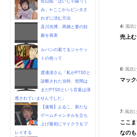
佐山聡「はいじゃ蹴って
み」←ここからビンタさ
れずに済む方法
4:
風吹
及川光博、再婚と妻の妊
娠を発表
売上む
ルパンの着てるジャケッ
トの色って
6:
風吹
渡邊渚さん「私がPTSDと
マック
診断された当時、世間は
まだPTSDという言葉は浸
透されていませんでした」
【速報】よゐこ、新たな
7:
風吹
ゲームチャンネルを立ち
ここま
上げ最初にマイクラをプ
なのも
レイする