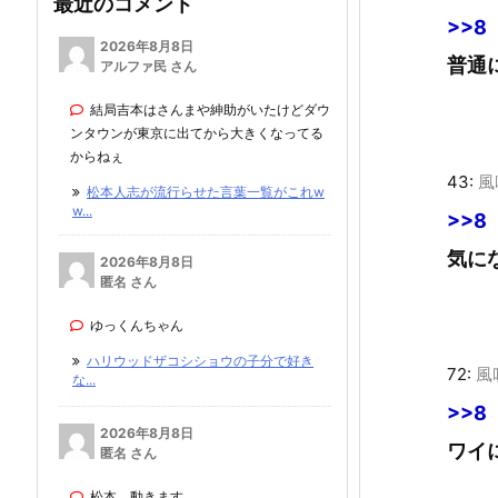
最近のコメント
>>8
2026年8月8日
普通
アルファ民 さん
結局吉本はさんまや紳助がいたけどダウ
ンタウンが東京に出てから大きくなってる
からねぇ
43:
風
松本人志が流行らせた言葉一覧がこれw
w...
>>8
気に
2026年8月8日
匿名 さん
ゆっくんちゃん
ハリウッドザコシショウの子分で好き
72:
風
な...
>>8
2026年8月8日
ワイ
匿名 さん
松本、動きます