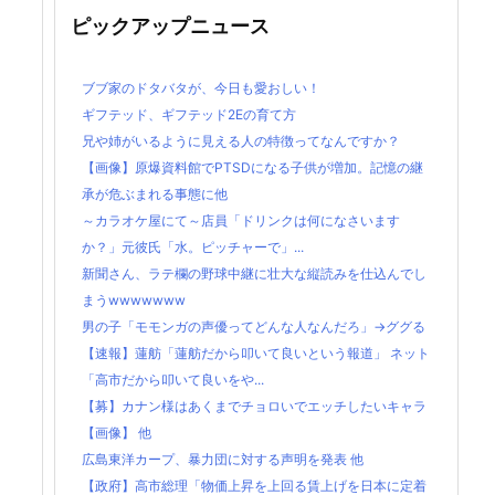
ピックアップニュース
ブブ家のドタバタが、今日も愛おしい！
ギフテッド、ギフテッド2Eの育て方
兄や姉がいるように見える人の特徴ってなんですか？
【画像】原爆資料館でPTSDになる子供が増加。記憶の継
承が危ぶまれる事態に他
～カラオケ屋にて～店員「ドリンクは何になさいます
か？」元彼氏「水。ピッチャーで」...
新聞さん、ラテ欄の野球中継に壮大な縦読みを仕込んでし
まうwwwwwww
男の子「モモンガの声優ってどんな人なんだろ」→ググる
【速報】蓮舫「蓮舫だから叩いて良いという報道」 ネット
「高市だから叩いて良いをや...
【募】カナン様はあくまでチョロいでエッチしたいキャラ
【画像】 他
広島東洋カープ、暴力団に対する声明を発表 他
【政府】高市総理「物価上昇を上回る賃上げを日本に定着