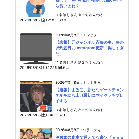
るの！」←いや既存作品の2期やった
ら良いよね？
1: 名無しさん＠２ちゃんねる
2026/08/07(金) 22:56:38.3 ...
2026年8月8日
:
エンタメ
【悲報】元ジャンポケ斉藤の妻、夫の
求刑翌日にInstagram更新「楽しすぎ
た」
1: 名無しさん＠２ちゃんねる
2026/08/08(土) 12:16:56.6 ...
2026年8月8日
:
ネット動画
【速報】よゐこ、新たなゲームチャン
ネルを立ち上げ最初にマイクラをプレ
イする
1: 名無しさん＠２ちゃんねる
2026/08/08(土) 14:22:37.1 ...
2026年8月8日
:
バラエティ
伊東家の食卓で覚えてる裏ワザｗｗｗ