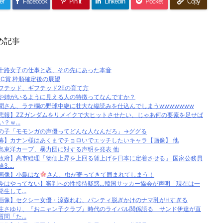
er
Facebook
Pin it
LinkedIn
Pocket
Copy
め記事
十路女子の仕事と恋、その先にあった本音
BC賞 枠順確定後の展望
フテッド、ギフテッド2Eの育て方
や姉がいるように見える人の特徴ってなんですか？
聞さん、ラテ欄の野球中継に壮大な縦読みを仕込んでしまうwwwwwww
悲報】ZZガンダムをリメイクで大ヒットさせたい、じゃあ何の要素を足せば
い？ｗ...
の子「モモンガの声優ってどんな人なんだろ」→ググる
募】カナン様はあくまでチョロいでエッチしたいキャラ【画像】 他
島東洋カープ、暴力団に対する声明を発表 他
政府】高市総理「物価上昇を上回る賃上げを日本に定着させる」 国家公務員
3....
画像】小島はな
さん、虫が寄ってきて囲まれてしまう！
今はやってない】審判への性接待疑惑…韓国サッカー協会が声明「現在は一
発生して...
画像】セクシー女優・涼森れむ、パンティ脱ぎかけのナマ乳がHすぎる
生さゆり、『おニャン子クラブ』時代のライバル関係語る サンド伊達が直
質問「た...