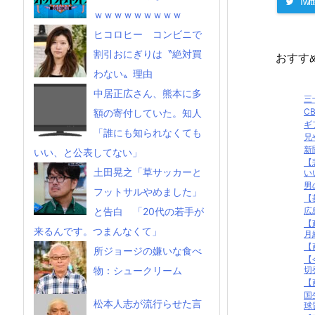
Twitt
ｗｗｗｗｗｗｗｗｗ
ヒコロヒー コンビニで
割引おにぎりは〝絶対買
おすす
わない〟理由
中居正広さん、熊本に多
三
C
額の寄付していた。知人
ギ
「誰にも知られなくても
兄
新
いい、と公表してない」
【
土田晃之「草サッカーと
い
男
フットサルやめました」
【
広
と告白 「20代の若手が
【
来るんです。つまんなくて」
月給
【
所ジョージの嫌いな食べ
【
切
物：シュークリーム
【
国
松本人志が流行らせた言
球