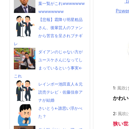
【
葉一覧がこれwwwwwww
Power
wwwwwwww
【悲報】霜降り明星粗品
さん、後輩芸人のファン
から苦言を呈されブチギ
レ
ダイアンのじゃない方が
ユースケさんになってし
まっているという事実←
これ
レインボー池田直人＆元
1:
風吹
読売テレビ・佐藤佳奈ア
かわい
ナが結婚
さいとう←誰思い浮かべ
2:
風吹
た？
狭い世