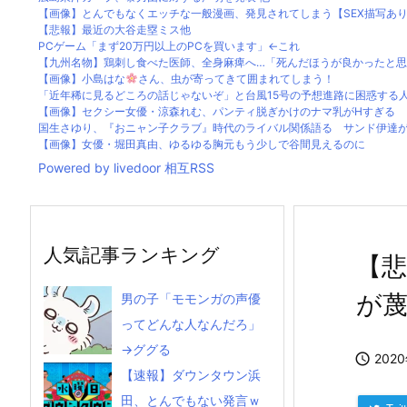
【画像】とんでもなくエッチな一般漫画、発見されてしまう【SEX描写あ
【悲報】最近の大谷走塁ミス他
PCゲーム「まず20万円以上のPCを買います」←これ
【九州名物】鶏刺し食べた医師、全身麻痺へ…「死んだほうが良かったと
【画像】小島はな
さん、虫が寄ってきて囲まれてしまう！
「近年稀に見るどころの話じゃないぞ」と台風15号の予想進路に困惑する人が
【画像】セクシー女優・涼森れむ、パンティ脱ぎかけのナマ乳がHすぎる
国生さゆり、『おニャン子クラブ』時代のライバル関係語る サンド伊達が直
【画像】女優・堀田真由、ゆるゆる胸元もう少しで谷間見えるのに
Powered by livedoor 相互RSS
人気記事ランキング
【
が
男の子「モモンガの声優
ってどんな人なんだろ」
→ググる

202
【速報】ダウンタウン浜
田、とんでもない発言ｗ