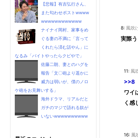
【悲報】有吉弘行さん、
また匂わせポストwwww
wwwwwwwwwwww
8:
風吹
ナイナイ岡村、家事をめ
実際う
ぐる妻の不満に「言って
くれたら済む話やん」に
なるみ「バイトやったらクビやで」
佐藤二朗、妻とのハグを
11:
風
報告「文〇砲より遥かに
>>8
威力は弱いが、僕のノロ
ケ砲をお見舞いする」
ワイ
海外ドラマ、リアルだと
く感
ガチのマジで語れる奴が
いないwwwwwwwwww
16:
風