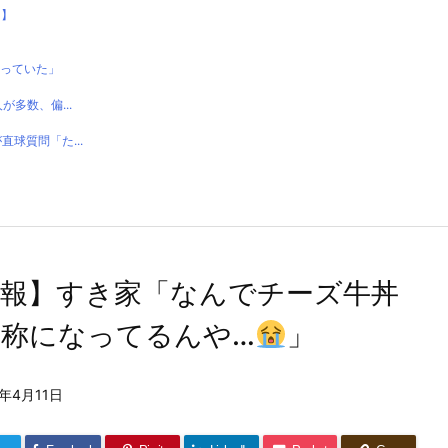
り】
思っていた」
多数、偏...
球質問「た...
悲報】すき家「なんでチーズ牛丼
蔑称になってるんや…
」
0年4月11日