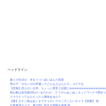
ヘッドライン
妻との生活が、夫をうつへ追い込んだ現実
男の子「モモンガの声優ってどんな人なんだろ」→ググる
【悲報】恋人がいる率、ちょっと異常と話題にwwwwwwwwwwwwwwwww
我が家は長毛種3匹がいるのだが、 どうやらぬこぬこネットワークで聞きつけ
クラウドってなんだったら興味あるの？
【募】カナン様はあくまでチョロいでエッチしたいキャラ【画像】 他
広島東洋カープ、暴力団に対する声明を発表 他