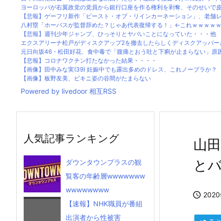
ヨーロッパが右翼政党の党員から銀行口座を作る権利を剥奪、そのせいで皮肉
【悲報】ゲーフリ新作「ビースト・オブ・リインカーネーション」、老舗レビ
八村塁「ホーバスが監督辞めた？じゃあ代表復帰する！」←これｗｗｗｗｗ
【悲報】週刊少年ジャンプ、ひっそりとヤバいことになっていた・・・他
エクスアリーナ松戸がディスクアップ2を撤去したらしくディスクアッパーさん
元日向坂46・松田好花、食中毒で「腹痛とおう吐と下痢が止まらない」原因は
【悲報】コロナワクチン打たなかった結果・・・・
【画像】田中みな実(39) 妊娠中でも露出多めのドレス、これノーブラか？
【画像】板野友美、ビキニ姿の谷間がたまらない
Powered by livedoor 相互RSS
人気記事ランキング
山田
と
ダウンタウンプラスの観
覧客の年齢層wwwwwww
wwwwwwww

202
【速報】NHK職員が番組
出演者から性被害