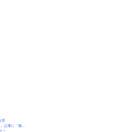
合意
記事に「難...
ア！