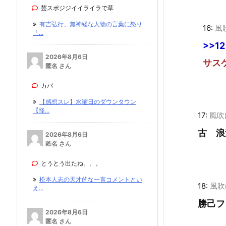
芸スポジジイイライラで草
有吉弘行、無神経な人物の言葉に怒り
16:
風
「...
>>12
2026年8月6日
サス
匿名 さん
カバ
【感想スレ】水曜日のダウンタウン
【怪...
17:
風吹
古 浪
2026年8月6日
匿名 さん
とうとう出たね。。。
松本人志の天才的な一言コメントとい
18:
風吹
え...
勝己フ
2026年8月6日
匿名 さん