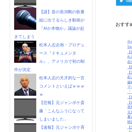
Twitt
【謎】昔の長渕剛の歌番
組に出てるらしき動画が
おすす
『AIか本物か』議論が起
きてしまう
分
松本人志企画・プロデュ
S
【
ース『ドキュメンタ
れ
ル』、アメリカで初の制
自
【
作が決定
【
起
松本人志の天才的な一言
歯
コメントといえばｗｗｗ
マ
「
ｗ
【
【悲報】元ジャンポケ斎
【
突
藤「こんなふうになって
元
夏
しまいました」
韓
【速報】元ジャンポケ斉
【