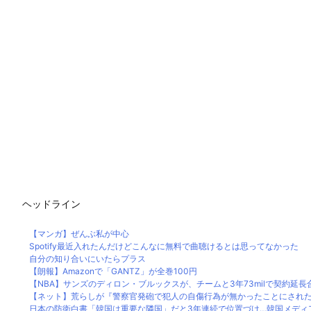
ヘッドライン
【マンガ】ぜんぶ私が中心
Spotify最近入れたんだけどこんなに無料で曲聴けるとは思ってなかった
自分の知り合いにいたらプラス
【朗報】Amazonで「GANTZ」が全巻100円
【NBA】サンズのディロン・ブルックスが、チームと3年73milで契約延長
【ネット】荒らしが『警察官発砲で犯人の自傷行為が無かったことにされた』
日本の防衛白書「韓国は重要な隣国」だと3年連続で位置づけ…韓国メディ