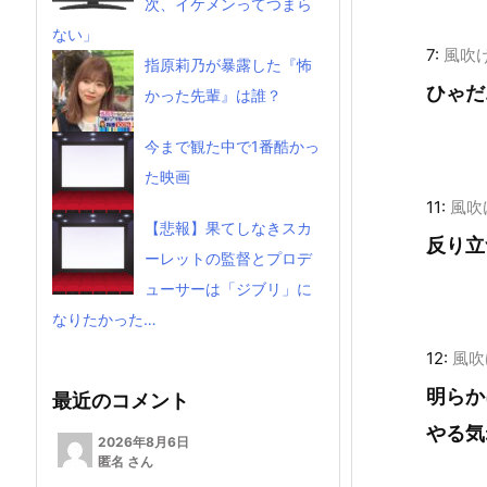
次、イケメンってつまら
ない」
7:
風吹
指原莉乃が暴露した『怖
ひゃだ
かった先輩』は誰？
今まで観た中で1番酷かっ
た映画
11:
風吹
【悲報】果てしなきスカ
反り立
ーレットの監督とプロデ
ューサーは「ジブリ」に
なりたかった…
12:
風吹
明らか
最近のコメント
やる気
2026年8月6日
匿名 さん