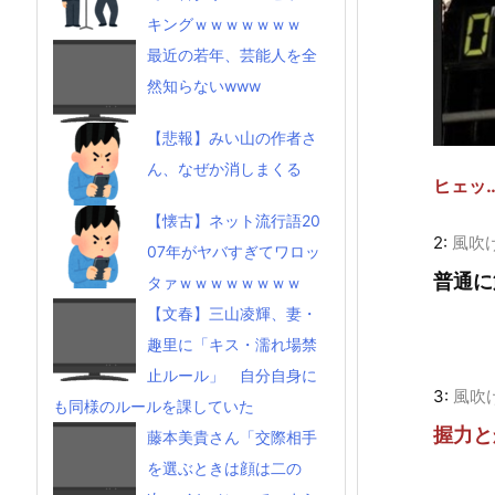
キングｗｗｗｗｗｗｗ
最近の若年、芸能人を全
然知らないwww
【悲報】みい山の作者さ
ん、なぜか消しまくる
ヒェッ
【懐古】ネット流行語20
2:
風吹
07年がヤバすぎてワロッ
普通に
タァｗｗｗｗｗｗｗｗ
【文春】三山凌輝、妻・
趣里に「キス・濡れ場禁
止ルール」 自分自身に
3:
風吹
も同様のルールを課していた
握力と
藤本美貴さん「交際相手
を選ぶときは顔は二の