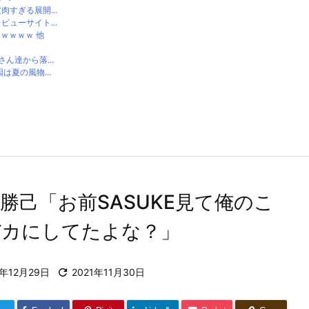
すぎる展開...
ューサイト...
ｗｗｗｗ 他
達から落...
夏の風物...
勝己「お前SASUKE見て俺のこ
バカにしてたよな？」
0年12月29日

2021年11月30日