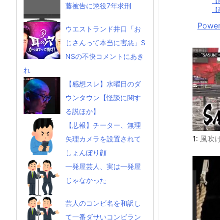
【
藤被告に懲役7年求刑
【
Power
ウエストランド井口「お
じさんって本当に害悪」S
NSの不快コメントにあき
れ
【感想スレ】水曜日のダ
ウンタウン【怪談に関す
る説ほか】
【悲報】チーター、無理
1:
風吹
矢理カメラを設置されて
しょんぼり顔
一発屋芸人、実は一発屋
じゃなかった
芸人のコンビ名を和訳し
て一番ダサいコンビラン