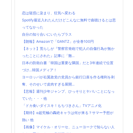
恋は疑惑に染まり、狂気へ変わる
Spotify最近入れたんだけどこんなに無料で曲聴けるとは思
ってなかった
自分の知り合いにいたらプラス
【朗報】Amazonで「GANTZ」が全巻100円
【ネット】荒らしが『警察官発砲で犯人の自傷行為が無か
ったことにされた』記事に「難...
日本の防衛白書「韓国は重要な隣国」だと3年連続で位置
づけ…韓国メディア！
ヨーロッパが右翼政党の党員から銀行口座を作る権利を剥
奪、そのせいで皮肉すぎる展開...
【悲報】週刊少年ジャンプ、ひっそりとヤバいことになっ
ていた・・・他
「ドカ食いダイスキ！もちづきさん」TVアニメ化
【期待】α超究極の轟絶キャラは何が来る？サマー予想が
熱い 他
【画像】マイケル・オリーセ、ニューヨークで知らない人