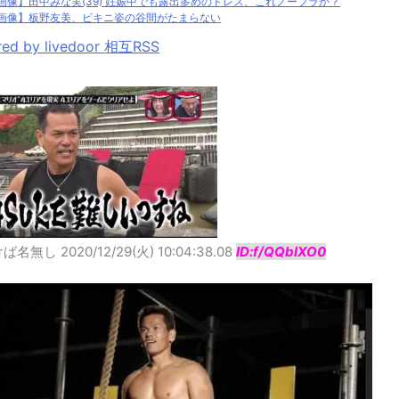
画像】田中みな実(39) 妊娠中でも露出多めのドレス、これノーブラか？
画像】板野友美、ビキニ姿の谷間がたまらない
ed by livedoor 相互RSS
けば名無し
2020/12/29(火) 10:04:38.08
ID:f/QQbIXO0