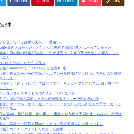
er
Facebook
Pin it
LinkedIn
Pocket
Copy
め記事
かり合えているはずの夫が、一番遠い
potify最近入れたんだけどこんなに無料で曲聴けるとは思ってなかった
後編】俺の娘の結婚が破談に。だが彼氏は「2000万の土地」を購入。こじ
た二人...
分の知り合いにいたらプラス
朗報】Amazonで「GANTZ」が全巻100円
悲報】昨日スーパーの半額バトルでシール貼る時間に取っ組み合いの喧嘩が
きてしま...
科衛生士「糸ようじだけではダメです。ちゃんとフロスしてね(怒」俺「マ、
ジです...
ドカ食いダイスキ！もちづきさん」TVアニメ化
期待】α超究極の轟絶キャラは何が来る？サマー予想が熱い 他
画像】マイケル・オリーセ、ニューヨークで知らない人たちの草サッカーに
然混ざる...
日向坂46・松田好花、食中毒で「腹痛とおう吐と下痢が止まらない」原因は
の風物...
国人「猛暑の中頑張る日本のエアコン設置業者さんは凄いです」
悲報】コロナワクチン打たなかった結果・・・・