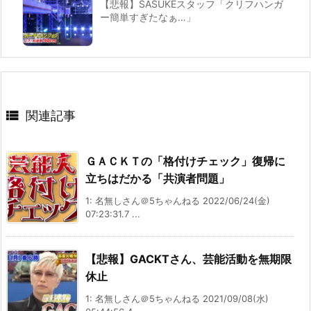
【悲報】SASUKEスタッフ「クリフハンガ
ー簡単すぎたなぁ…」

関連記事
ＧＡＣＫＴの「格付けチェック」復帰に
立ちはだかる「共演者問題」
1: 名無しさん＠5ちゃんねる 2022/06/24(金)
07:23:31.7 ...
【悲報】GACKTさん、芸能活動を無期限
休止
1: 名無しさん＠5ちゃんねる 2021/09/08(水)