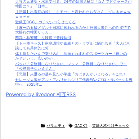
大谷の元通訳・水原受刑者、24年の韓国遠征に「なんでドジャースが
韓国に？」「日本...
【悲報】思春期の娘に「キモッ」と言われたお父さん、グレるｗｗｗ
ｗｗｗｗ
遊戯王OCG、ガチでシコらせにくる
【唯一の五輪メダルを日本に奪われるのか】外国人審判への性接待で
大揺れの韓国サッカ...
西武・林安可、左膝痛で登録抹消
【トー横キッズ】家庭環境や毒親とのトラブルに悩む若者「大人に相
談しても具体的に何...
体を折りたたんで乗り込む、地面すれすれのスポーツカー「速いの
か？いいえ。広いのか...
パッパ「公務員になりなさい」マッマ「公務員になりなさい」ワイ
「公務員そないええん...
【悲報】火垂るの墓を見た小学生「おばさんがいじわる」←これ！
セレッソ大阪がアル・アハリからシリア代表FWパブロ・サバックを獲
得へ 2025年...
Powered by livedoor 相互RSS

バラエティ

GACKT
,
芸能人格付けチェック