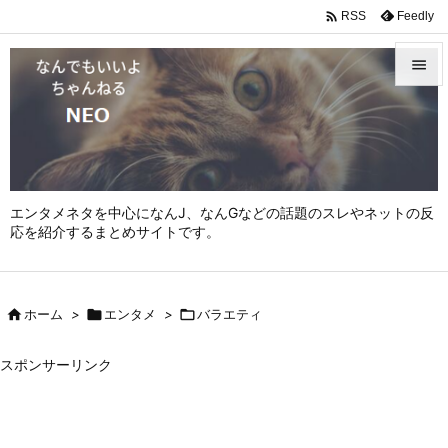

Feedly
RSS


メニュ

サイド

エンタメネタを中心になんJ、なんGなどの話題のスレやネットの反
前へ
応を紹介するまとめサイトです。

次へ


ホーム
>

エンタメ
>

バラエティ
検索
スポンサーリンク