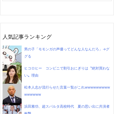
人気記事ランキング
男の子「モモンガの声優ってどんな人なんだろ」→グ
グる
ヒコロヒー コンビニで割引おにぎりは〝絶対買わな
い〟理由
松本人志が流行らせた言葉一覧がこれwwwwwwwww
wwwwww
浜田雅功、超スパルタ高校時代 夏の思い出に共演者
衝撃