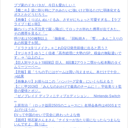
ブブ家のドタバタが、今日も愛おしい！
【艦これ】逆に削り時にアホみたいに強いけど削るたびに弱体化する
ボスとかどうだろう...
【画像】くりぱん ぬいぐるみ、さすがにちょっと可愛すぎる…【ラブ
ライブ！虹ヶ咲】
嫁のバッグを不注意で蹴っ飛ばしてロックが外れた携帯が出てきた。
その携帯を見ると「...
呼び名は100種類以上 「御座候」「回転焼き」「暫」…あんこ入りの
あの和菓子を関...
『ドラクエ9 リメイク』←これDQ12発売前後に出ると思う？
【マジキチ】ゆうこく信者「高市総理に大勢のSP。税金の無駄遣いで
す」→『山上のよ...
【巨人対ヤクルト19回戦】巨人、8回裏2アウト二塁から松本剛のタイ
ムリーツーベー...
【悲報】親「うちの子にはゲームは買い与えません。本だけで十分」
→結果
【画像あり】お前らはこの「ハンバーグ定食」にいくら払える？
【にじ甲2026】「みんなのおかげで最高のチームに！」宇佐美リト監
督の愛情とポジ...
「ゼノブレイド ディフィニティブエディション」 Nintendo Switch
...
上原浩治「（ロッテ益田250Sのニュースに）名球会条件は400Sまで
上げたほうが...
EVって中国のせいで完全に終わったよな他
【困惑】明石家さんまさん「ナイターが当たり前になったらつまらな
いんですよ、我々は...