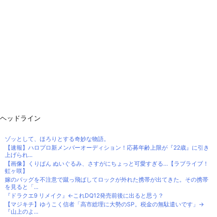
ヘッドライン
ゾッとして、ほろりとする奇妙な物語。
【速報】ハロプロ新メンバーオーディション！応募年齢上限が『22歳』に引き
上げられ...
【画像】くりぱん ぬいぐるみ、さすがにちょっと可愛すぎる…【ラブライブ！
虹ヶ咲】
嫁のバッグを不注意で蹴っ飛ばしてロックが外れた携帯が出てきた。その携帯
を見ると「...
『ドラクエ9 リメイク』←これDQ12発売前後に出ると思う？
【マジキチ】ゆうこく信者「高市総理に大勢のSP。税金の無駄遣いです」→
『山上のよ...