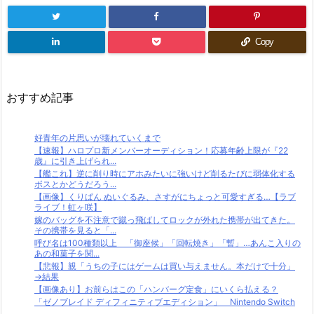
Copy
おすすめ記事
好青年の片思いが壊れていくまで
【速報】ハロプロ新メンバーオーディション！応募年齢上限が『22
歳』に引き上げられ...
【艦これ】逆に削り時にアホみたいに強いけど削るたびに弱体化する
ボスとかどうだろう...
【画像】くりぱん ぬいぐるみ、さすがにちょっと可愛すぎる…【ラブ
ライブ！虹ヶ咲】
嫁のバッグを不注意で蹴っ飛ばしてロックが外れた携帯が出てきた。
その携帯を見ると「...
呼び名は100種類以上 「御座候」「回転焼き」「暫」…あんこ入りの
あの和菓子を関...
【悲報】親「うちの子にはゲームは買い与えません。本だけで十分」
→結果
【画像あり】お前らはこの「ハンバーグ定食」にいくら払える？
「ゼノブレイド ディフィニティブエディション」 Nintendo Switch
...