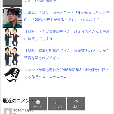
ンオフ作品の撮影中止
土田晃之「草サッカーとフットサルやめました」と告
白 「20代の若手が来るんです。つまんなくて」
【悲報】さらば青春の光さん、ひょうろくさんを廃墟
に放置してしまう
【悲報】霜降り明星粗品さん、後輩芸人のファンから
苦言を呈されブチギレ
ジャンプが最も売れた1995年新年3・4合併号に載っ
てる作品リストｗｗｗｗｗ
最近のコメント



上へ
ホーム
コメント
2026年8月9日