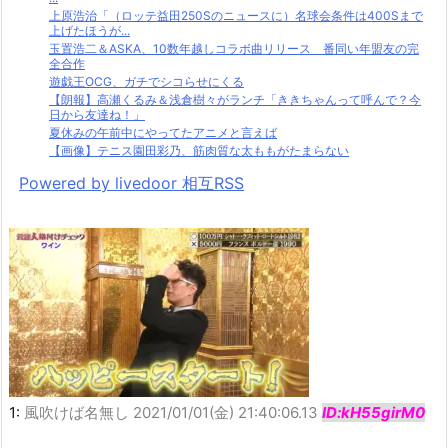
上原浩治「（ロッテ益田250Sのニュースに）名球会条件は400Sまで
上げたほうが...
玉置浩二＆ASKA、10数年越しコラボ曲リリース 番同い年盟友の完
全合作
遊戯王OCG、ガチでシコらせにくる
【朗報】高瀬くるみ＆浅倉樹々がランチ「ききちゃんって呼んで？今
日から友達ね！」
夏休みの午前中にやってたアニメと言えば
【画像】テニス園田彩乃、筋肉質な太ももがたまらない
Powered by livedoor 相互RSS
1:
風吹けば名無し
2021/01/01(金) 21:40:06.13
ID:kH55girM0