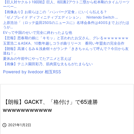
【巨人対ヤクルト19回戦】巨人、8回裏2アウト二塁から松本剛のタイムリーツ
ーベー...
【画像あり】お前らはこの「ハンバーグ定食」にいくら払える？
「ゼノブレイド ディフィニティブエディション」 Nintendo Switch ...
上原浩治「（ロッテ益田250Sのニュースに）名球会条件は400Sまで上げたほ
うが...
EVって中国のせいで完全に終わったよな他
【悲報】思春期の娘に「キモッ」と言われたお父さん、グレるｗｗｗｗｗｗｗ
玉置浩二＆ASKA、10数年越しコラボ曲リリース 番同い年盟友の完全合作
【朗報】高瀬くるみ＆浅倉樹々がランチ「ききちゃんって呼んで？今日から友
達ね！」
夏休みの午前中にやってたアニメと言えば
【画像】テニス園田彩乃、筋肉質な太ももがたまらない
Powered by livedoor 相互RSS
【朗報】GACKT、「格付け」で65連勝
wwwwwwwwwww

2021年1月2日