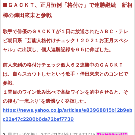
■ＧＡＣＫＴ、正月恒例「格付け」で連勝継続 新相
棒の倖田來未と参戦
歌手で俳優のＧＡＣＫＴが１日に放送されたＡＢＣ・テレ
ビ朝日系「芸能人格付けチェック！２０２１お正月スペシ
ャル」に出演し、個人連勝記録を６５に伸ばした。
前人未到の格付けチェック個人６２連勝中のＧＡＣＫＴ
は、自らスカウトしたという歌手・倖田來未とのコンビで
参戦。
１問目のワイン飲み比べで高級ワインを的中させると、そ
の後も“一流ぶり”を遺憾なく発揮した。
https://news.yahoo.co.jp/articles/e83968815b12b9eb
c22a47c2280b6da72baf7739
2:
風吹けば名無し
2021/01/01(金) 21:40:17.15
ID:kH55girM0