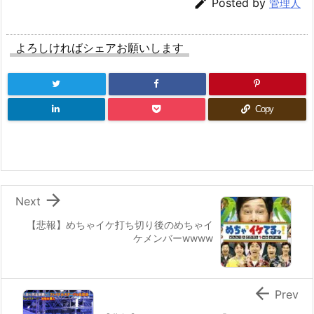

Posted by
管理人
よろしければシェアお願いします
Copy

Next
【悲報】めちゃイケ打ち切り後のめちゃイ
ケメンバーwwww

Prev