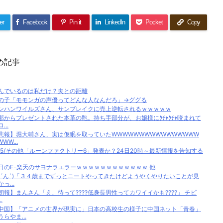
er
Facebook
Pin it
LinkedIn
Pocket
Copy
め記事
んでいるのは私だけ？夫との距離
の子「モモンガの声優ってどんな人なんだろ」→ググる
ンハンワイルズさん、サンブレイクに売上逆転されるｗｗｗｗｗ
那からプレゼントされた本革の鞄。持ち手部分が、お嬢様にｸﾁｬｸﾁｬ咬まれて
...
悲報】堀大輔さん、実は仮眠を取っていたWWWWWWWWWWWWWWWW
WW...
S5/その他「ルーンファクトリー6」発表か？24日20時～最新情報を告知する
日のE-楽天のサヨナラエラーｗｗｗｗｗｗｗｗｗｗｗｗ 他
ヽ´ん`)「３４歳までずっとニートやってきたけどようやくやりたいことが見
っ...
朗報】まんさん「え、待って????低身長男性ってカワイイかも????」 チビ
.
中国】「アニメの世界が現実に」日本の高校生の様子に中国ネット「青春」
うらやま...