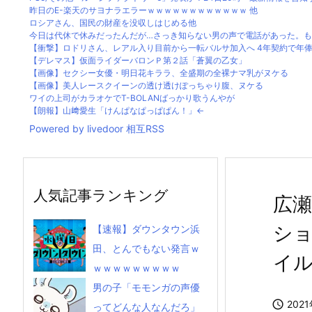
昨日のE-楽天のサヨナラエラーｗｗｗｗｗｗｗｗｗｗｗｗ 他
ロシアさん、国民の財産を没収しはじめる他
今日は代休で休みだったんだが…さっき知らない男の声で電話があった。もし
【衝撃】ロドリさん、レアル入り目前から一転バルサ加入へ 4年契約で年俸55
【デレマス】仮面ライダーバロンＰ第２話「蒼翼の乙女」
【画像】セクシー女優・明日花キララ、全盛期の全裸ナマ乳がヌケる
【画像】美人レースクイーンの透け透けぽっちゃり腹、ヌケる
ワイの上司がカラオケでT-BOLANばっかり歌うんやが
【朗報】山﨑愛生「けんぱなぱっぱぱん！」←
Powered by livedoor 相互RSS
人気記事ランキング
広
ショ
【速報】ダウンタウン浜
田、とんでもない発言ｗ
イル
ｗｗｗｗｗｗｗｗｗ
男の子「モモンガの声優

202
ってどんな人なんだろ」