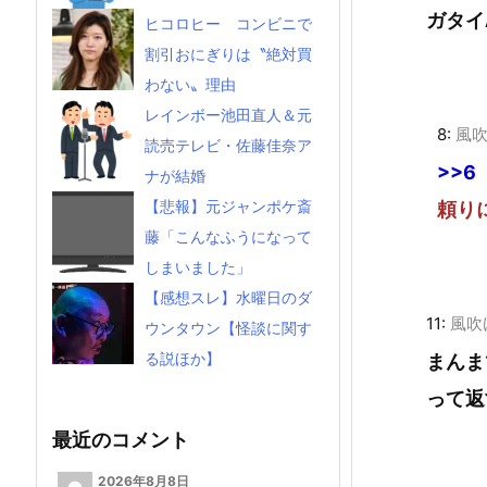
ガタイ
ヒコロヒー コンビニで
割引おにぎりは〝絶対買
わない〟理由
レインボー池田直人＆元
8:
風
読売テレビ・佐藤佳奈ア
>>6
ナが結婚
【悲報】元ジャンポケ斎
頼り
藤「こんなふうになって
しまいました」
【感想スレ】水曜日のダ
11:
風吹
ウンタウン【怪談に関す
る説ほか】
まんま
って返
最近のコメント
2026年8月8日