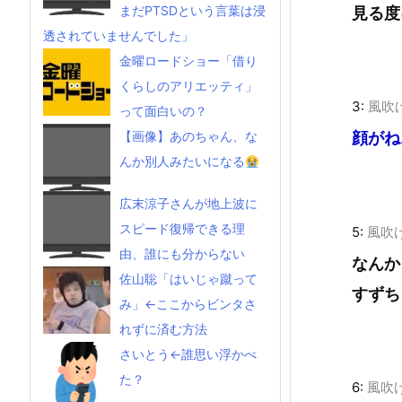
まだPTSDという言葉は浸
見る度
透されていませんでした」
金曜ロードショー「借り
くらしのアリエッティ」
3:
風吹
って面白いの？
顔がね
【画像】あのちゃん、な
んか別人みたいになる
広末涼子さんが地上波に
スピード復帰できる理
5:
風吹
由、誰にも分からない
なんか
佐山聡「はいじゃ蹴って
すずち
み」←ここからビンタさ
れずに済む方法
さいとう←誰思い浮かべ
た？
6:
風吹