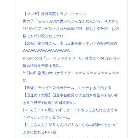
【マンガ】海外病院トラブルファイル
男の子「モモンガの声優ってどんな人なんだろ」→ググる
旦那からプレゼントされた本革の鞄。持ち手部分が、お嬢
様にｸﾁｬｸﾁｬ咬まれてボロ...
【悲報】堀大輔さん、実は仮眠を取っていたWWWWWW
WWWWWWWWWWWWWW...
PS5/その他「ルーンファクトリー6」発表か？24日20時～
最新情報を告知する2...
昨日のE-楽天のサヨナラエラーｗｗｗｗｗｗｗｗｗｗｗｗ
他
【画像】ライザの公式AIゲーム、エッチすぎて始まる
【国連終了危機】国連事務総長が資金難を警告→未払い額
を見た世界3位負担の日本側か...
(ヽ´ん`)「３４歳までずっとニートやってきたけどようや
くやりたいことが見つかっ...
【にじさんじ】熱斗くんのガキらしからぬ精神性とかっこ
よさに惚れるRei7他