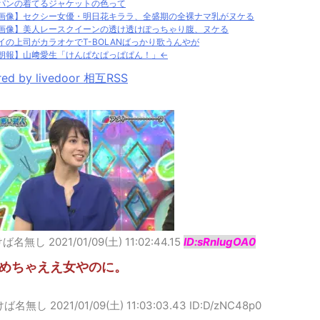
パンの着てるジャケットの色って
画像】セクシー女優・明日花キララ、全盛期の全裸ナマ乳がヌケる
画像】美人レースクイーンの透け透けぽっちゃり腹、ヌケる
イの上司がカラオケでT-BOLANばっかり歌うんやが
朗報】山﨑愛生「けんぱなぱっぱぱん！」←
ed by livedoor 相互RSS
けば名無し
2021/01/09(土) 11:02:44.15
ID:sRnlugOA0
めちゃええ女やのに。
けば名無し
2021/01/09(土) 11:03:03.43 ID:D/zNC48p0