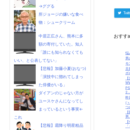
→ググる
Twitt
所ジョージの嫌いな食べ
物：シュークリーム
おすす
中居正広さん、熊本に多
額の寄付していた。知人
「誰にも知られなくても
悩
男
いい、と公表してない」
モ
【悲報】加藤小夏(おなつ)
旦
ボロ
「演技中に惚れてしまっ
【
WW
た俳優がいる」
P
2...
ダイアンのじゃない方が
昨
ユースケさんになってし
(
つか
まっているという事実←
【
男..
これ
【
【悲報】霜降り明星粗品
「