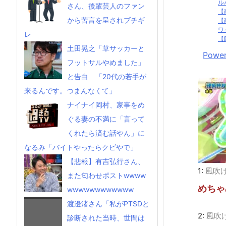
ル
さん、後輩芸人のファン
【
から苦言を呈されブチギ
【
ワ
レ
【
土田晃之「草サッカーと
Power
フットサルやめました」
と告白 「20代の若手が
来るんです。つまんなくて」
ナイナイ岡村、家事をめ
ぐる妻の不満に「言って
くれたら済む話やん」に
なるみ「バイトやったらクビやで」
【悲報】有吉弘行さん、
1:
風吹
また匂わせポストwwww
めちゃ
wwwwwwwwwwww
渡邊渚さん「私がPTSDと
2:
風吹
診断された当時、世間は