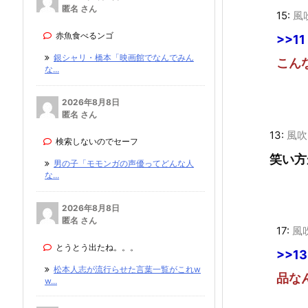
匿名 さん
15:
風
赤魚食べるンゴ
>>11
銀シャリ・橋本「映画館でなんでみん
こん
な...
2026年8月8日
匿名 さん
13:
風吹
検索しないのでセーフ
笑い方
男の子「モモンガの声優ってどんな人
な...
2026年8月8日
匿名 さん
17:
風
とうとう出たね。。。
>>13
松本人志が流行らせた言葉一覧がこれw
品な
w...