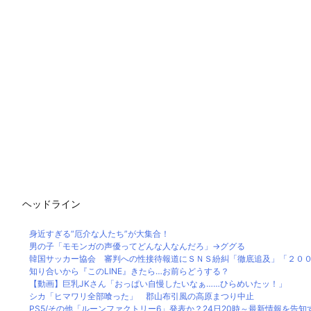
ヘッドライン
身近すぎる“厄介な人たち”が大集合！
男の子「モモンガの声優ってどんな人なんだろ」→ググる
韓国サッカー協会 審判への性接待報道にＳＮＳ紛糾「徹底追及」「２００２
知り合いから『このLINE』きたら…お前らどうする？
【動画】巨乳JKさん「おっぱい自慢したいなぁ……ひらめいたッ！」
シカ「ヒマワリ全部喰った」 郡山布引風の高原まつり中止
PS5/その他「ルーンファクトリー6」発表か？24日20時～最新情報を告知する