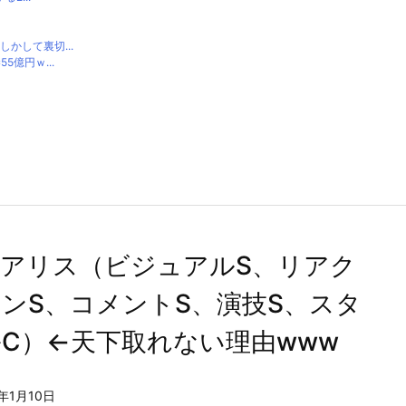
かして裏切...
億円ｗ...
瀬アリス（ビジュアルS、リアク
ンS、コメントS、演技S、スタ
C）←天下取れない理由www
1年1月10日