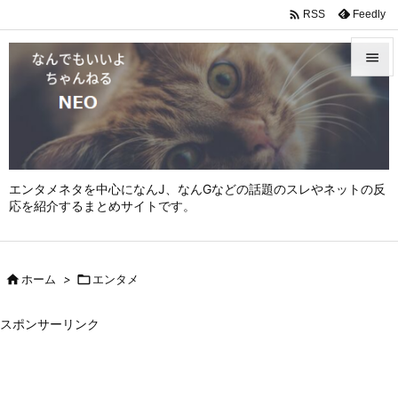

Feedly
RSS


メニュ

サイド

エンタメネタを中心になんJ、なんGなどの話題のスレやネットの反
前へ
応を紹介するまとめサイトです。

次へ


ホーム
>

エンタメ
検索
スポンサーリンク