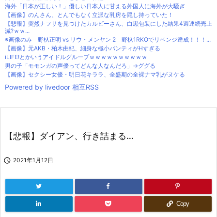
海外「日本が正しい！」優しい日本人に甘える外国人に海外が大騒ぎ
【画像】のんさん、とんでもなく立派な乳房を隠し持っていた！
【悲報】突然ナフサを見つけたカルビーさん、白黒包装にした結果4週連続売上
減?ｗｗ...
※画像のみ 野杁正明 vs リウ・メンヤン 2 野杁1RKOでリベンジ達成！！！...
【画像】元AKB・柏木由紀、細身な極小パンティがHすぎる
iLIFE!とかいうアイドルグループｗｗｗｗｗｗｗｗｗｗ
男の子「モモンガの声優ってどんな人なんだろ」→ググる
【画像】セクシー女優・明日花キララ、全盛期の全裸ナマ乳がヌケる
Powered by livedoor 相互RSS
【悲報】ダイアン、行き詰まる…

2021年1月12日
Copy