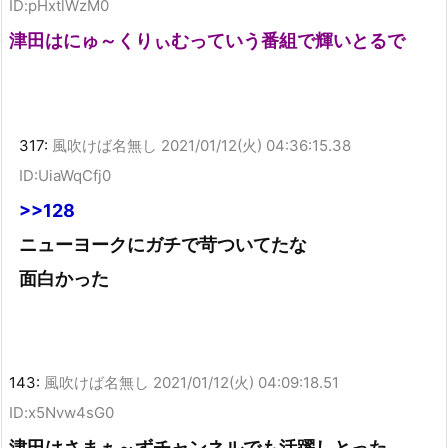
ID:pHxtlWzM0
津田はにゅ～くりぃむっていう番組で輝いとるで
317:
風吹けば名無し
2021/01/12(火) 04:36:15.38
ID:UiaWqCfj0
>>128
ニューヨークにガチで苛ついてたな
面白かった
143:
風吹けば名無し
2021/01/12(火) 04:09:18.51
ID:x5Nvw4sG0
津田はさまぁ～ずチャンネルでも活躍しとった