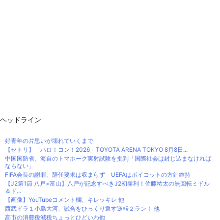
ヘッドライン
好青年の片思いが壊れていくまで
【セトリ】「ハロ！コン！2026」TOYOTA ARENA TOKYO 8月8日...
中国国防省、海自のトマホーク実射試験を批判「国際社会は封じ込まなければ
ならない」
FIFA会長の謝罪、辞任要求は収まらず UEFAはボイコットの方針維持
【J2第1節 八戸×富山】八戸が記念すべきJ2初勝利！佐藤祐太の無回転ミドル
＆ド...
【画像】YouTubeコメント欄、キレッキレ 他
西武ドラ１小島大河、試合をひっくり返す逆転２ラン！ 他
高市の消費税減税ちょっとひどいわ他