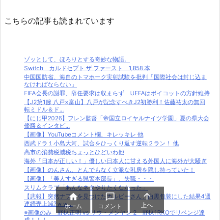
こちらの記事も読まれています
ゾッとして、ほろりとする奇妙な物語。
Switch カルドセプト ザ ファースト 1,858 本
中国国防省、海自のトマホーク実射試験を批判「国際社会は封じ込ま
なければならない」
FIFA会長の謝罪、辞任要求は収まらず UEFAはボイコットの方針維持
【J2第1節 八戸×富山】八戸が記念すべきJ2初勝利！佐藤祐太の無回
転ミドル＆ド...
【にじ甲2026】フレン監督「帝国立ロイヤルナイツ学園」夏の県大会
優勝＆インタビ...
【画像】YouTubeコメント欄、キレッキレ 他
西武ドラ１小島大河、試合をひっくり返す逆転２ラン！ 他
高市の消費税減税ちょっとひどいわ他
海外「日本が正しい！」優しい日本人に甘える外国人に海外が大騒ぎ
【画像】のんさん、とんでもなく立派な乳房を隠し持っていた！
【画像】「美人すぎる県警本部長」、失職・・・
スリムクラブ「あんなネタやりたくなかった」



【悲報】突然ナフサを見つけたカルビーさん、白黒包装にした結果4週
連続売上減?ｗｗ...
上へ
ホーム
コメント
※画像のみ 野杁正明 vs リウ・メンヤン 2 野杁1RKOでリベンジ達
成！！！...