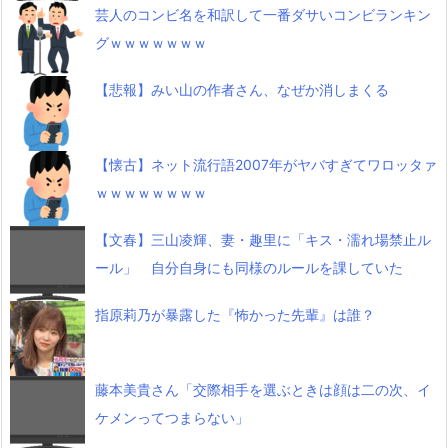
芸人のコンビ名を和訳して一番ダサいコンビランキン
グｗｗｗｗｗｗｗ
【悲報】みい山の作者さん、なぜか消しまくる
【懐古】ネット流行語2007年がヤバすぎてワロッタァ
ｗｗｗｗｗｗｗｗ
【文春】三山凌輝、妻・趣里に「キス・濡れ場禁止ル
ール」 自分自身にも同様のルールを課していた
指原莉乃が暴露した『怖かった先輩』は誰？
藤本美貴さん「交際相手を選ぶときは顔は二の次、イ
ケメンってつまらない」