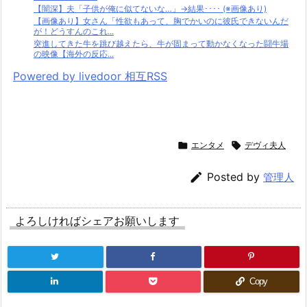
【闇深】夫「子供が俺に似てないな…」→結果････ (※画像あり)
【画像あり】女さん「性欲もあって、胸でかいのに彼氏できないんだ
が！どうすんのこれ...
突進してきた牛を跳び越えたら、牛が固まって動かなくなった闘牛場
の映像【海外の反応...
Powered by livedoor 相互RSS

エンタメ

デヴィ夫人

Posted by
管理人
よろしければシェアお願いします
Copy