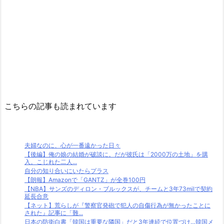
こちらの記事も読まれています
夫婦なのに、心が一番遠かった日々
【後編】俺の娘の結婚が破談に。だが彼氏は「2000万の土地」を購
入。こじれた二人...
自分の知り合いにいたらプラス
【朗報】Amazonで「GANTZ」が全巻100円
【NBA】サンズのディロン・ブルックスが、チームと3年73milで契約
延長合意
【ネット】荒らしが『警察官発砲で犯人の自傷行為が無かったことに
された』記事に「難...
日本の防衛白書「韓国は重要な隣国」だと3年連続で位置づけ…韓国メ