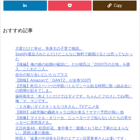
Copy
おすすめ記事
大変だけど幸せ。等身大の子育て物語。
Spotify最近入れたんだけどこんなに無料で曲聴けるとは思ってなかっ
た
【後編】俺の娘の結婚が破談に。だが彼氏は「2000万の土地」を購
入。こじれた二人...
自分の知り合いにいたらプラス
【朗報】Amazonで「GANTZ」が全巻100円
【悲報】昨日スーパーの半額バトルでシール貼る時間に取っ組み合い
の喧嘩が起きてしま...
歯科衛生士「糸ようじだけではダメです。ちゃんとフロスしてね(怒」
俺「マ、マジです...
「ドカ食いダイスキ！もちづきさん」TVアニメ化
【期待】α超究極の轟絶キャラは何が来る？サマー予想が熱い 他
【画像】マイケル・オリーセ、ニューヨークで知らない人たちの草サ
ッカーに突然混ざる...
元日向坂46・松田好花、食中毒で「腹痛とおう吐と下痢が止まらな
い」原因は夏の風物...
韓国人「猛暑の中頑張る日本のエアコン設置業者さんは凄いです」