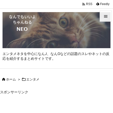

Feedly
RSS


メニュ

サイド

エンタメネタを中心になんJ、なんGなどの話題のスレやネットの反
前へ
応を紹介するまとめサイトです。

次へ


ホーム
>

エンタメ
検索
スポンサーリンク