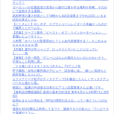
ディア！
ヨーロッパが右翼政党の党員から銀行口座を作る権利を剥奪、そのせ
いで皮肉すぎる展開...
高校野球の暑さ対策として18時から4試合深夜までやれば涼しいまま
試合出来るじゃん
【にじさんじ】やしきず、スプラトゥーンレイダース本編そっちのけ
で極悪ミニゲームを...
【悲報】ゲーフリ新作「ビースト・オブ・リインカーネーション」、
老舗レビューサイト...
八村塁「ホーバスが監督辞めた？じゃあ代表復帰する！」←これｗｗ
ｗｗｗｗｗｗｗ 他
【悲報】週刊少年ジャンプ、ひっそりとヤバいことになってい
た・・・他
【速報】小沢一郎氏「デニーにはなんの責任もないのにかわいそう、
不幸なこと利用し悪...
「ドカ食いダイスキ！もちづきさん」TVアニメ化
甲子園初・女性の審判員がデビュー 試合後に涙…「嬉しい気持ちと
絶対失敗しちゃいけ...
エクスアリーナ松戸がディスクアップ2を撤去したらしくディスクアッ
パーさん達から落...
韓国人「猛暑の中頑張る日本のエアコン設置業者さんは凄いです」
【食料品消費税減税】政府が基本方針決定 来年4月から2年間1％に8月
5日
結局おまえらが求める『RPGの理想の主人公』って一体どういうのな
ん？
漫画を5000冊以上所持してるワイ、漫画ヲタクの友人に「ワンピース
や鬼滅やスラム...