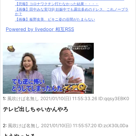
【悲報】コロナワクチン打たなかった結果・・・・
【画像】田中みな実(39) 妊娠中でも露出多めのドレス、これノーブラ
か？
【画像】板野友美、ビキニ姿の谷間がたまらない
Powered by livedoor 相互RSS
1:
風吹けば名無し
2021/01/10(日) 11:55:33.26 ID:qqsy3EBK0
テレビ出しちゃいかんやろ
2:
風吹けば名無し
2021/01/10(日) 11:55:57.20 ID:zcX30L0Da