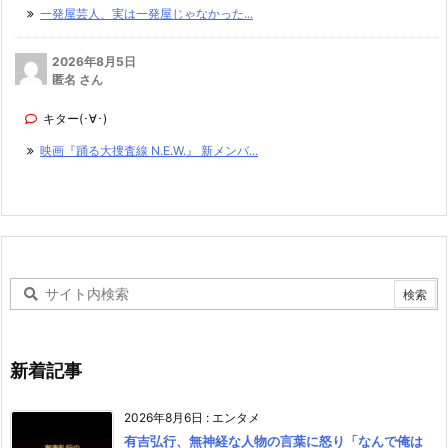
一発屋芸人、実は一発屋じゃなかった...
2026年8月5日
匿名 さん
キター(･∀･)
映画『踊る大捜査線 N.E.W.』 新メンバ...
新着記事
2026年8月6日
:
エンタメ
有吉弘行、無神経な人物の言葉に怒り「なんで俺は