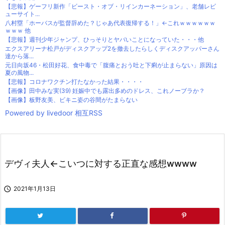
【悲報】ゲーフリ新作「ビースト・オブ・リインカーネーション」、老舗レビ
ューサイト...
八村塁「ホーバスが監督辞めた？じゃあ代表復帰する！」←これｗｗｗｗｗｗ
ｗｗｗ 他
【悲報】週刊少年ジャンプ、ひっそりとヤバいことになっていた・・・他
エクスアリーナ松戸がディスクアップ2を撤去したらしくディスクアッパーさん
達から落...
元日向坂46・松田好花、食中毒で「腹痛とおう吐と下痢が止まらない」原因は
夏の風物...
【悲報】コロナワクチン打たなかった結果・・・・
【画像】田中みな実(39) 妊娠中でも露出多めのドレス、これノーブラか？
【画像】板野友美、ビキニ姿の谷間がたまらない
Powered by livedoor 相互RSS
デヴィ夫人←こいつに対する正直な感想wwww

2021年1月13日