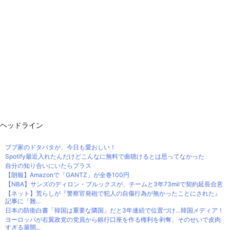
ヘッドライン
ブブ家のドタバタが、今日も愛おしい！
Spotify最近入れたんだけどこんなに無料で曲聴けるとは思ってなかった
自分の知り合いにいたらプラス
【朗報】Amazonで「GANTZ」が全巻100円
【NBA】サンズのディロン・ブルックスが、チームと3年73milで契約延長合意
【ネット】荒らしが『警察官発砲で犯人の自傷行為が無かったことにされた』
記事に「難...
日本の防衛白書「韓国は重要な隣国」だと3年連続で位置づけ…韓国メディア！
ヨーロッパが右翼政党の党員から銀行口座を作る権利を剥奪、そのせいで皮肉
すぎる展開...