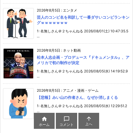
2026年8月5日
:
エンタメ
芸人のコンビ名を和訳して一番ダサいコンビランキン
グｗｗｗｗｗｗｗ
1: 名無しさん＠２ちゃんねる 2026/08/01(土) 10:47:35.5
...
2026年8月5日
:
ネット動画
松本人志企画・プロデュース『ドキュメンタル』、ア
メリカで初の制作が決定
1: 名無しさん＠２ちゃんねる 2026/08/05(水) 14:19:52.9
...
2026年8月5日
:
アニメ・漫画・ゲーム
【悲報】みい山の作者さん、なぜか消しまくる
1: 名無しさん＠２ちゃんねる 2026/08/05(水) 12:29:51.2
...



上へ
ホーム
コメント