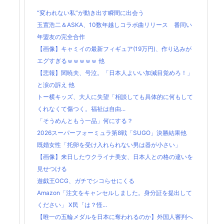
“変われない私”が動き出す瞬間に出会う
玉置浩二＆ASKA、10数年越しコラボ曲リリース 番同い
年盟友の完全合作
【画像】キャミイの最新フィギュア(19万円)、作り込みが
エグすぎるｗｗｗｗｗ 他
【悲報】関暁夫、号泣。「日本人よいい加減目覚めろ！」
と涙の訴え 他
トー横キッズ、大人に失望「相談しても具体的に何もして
くれなくて傷つく。福祉は自由...
「そうめんともう一品」何にする？
2026スーパーフォーミュラ第8戦「SUGO」決勝結果他
既婚女性「托卵を受け入れられない男は器が小さい」
【画像】来日したウクライナ美女、日本人との格の違いを
見せつける
遊戯王OCG、ガチでシコらせにくる
Amazon「注文をキャンセルしました。身分証を提出して
ください」 X民「は？怪...
【唯一の五輪メダルを日本に奪われるのか】外国人審判へ