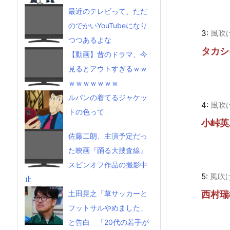
最近のテレビって、ただ
のでかいYouTubeになり
3:
風吹
つつあるよな
タカシ
【動画】昔のドラマ、今
見るとアウトすぎるｗｗ
ｗｗｗｗｗｗｗ
ルパンの着てるジャケッ
4:
風吹
トの色って
小峠英
佐藤二朗、主演予定だっ
た映画『踊る大捜査線』
スピンオフ作品の撮影中
5:
風吹
止
西村瑞
土田晃之「草サッカーと
フットサルやめました」
と告白 「20代の若手が