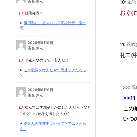
匿名 さん
10:
風吹
おぐ(
結果発表〜
浜田雅功、超スパルタ高校時代 夏の
思...
2026年8月9日
11:
風吹
匿名 さん
礼二(
ド素人やのうてド玄人だよ
この歌詞を考えたやつ天才すぎだろっ
て...
33:
風
2026年8月9日
匿名 さん
>>11
なんで二学期制とかにしたんだろうなど
この
このどいつが考え出したのやら
いつ
夏休みの午前中にやってたアニメと言
え...