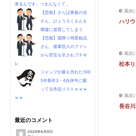
来るんです。つまんなくて」
6:
風吹
【悲報】さらば青春の光
ハリウ
さん、ひょうろくさんを
廃墟に放置してしまう
【悲報】霜降り明星粗品
さん、後輩芸人のファン
8:
風吹
から苦言を呈されブチギ
松本り
レ
ジャンプが最も売れた199
5年新年3・4合併号に載
ってる作品リストｗｗｗ
9:
風吹
ｗｗ
長谷川
最近のコメント
2026年8月9日