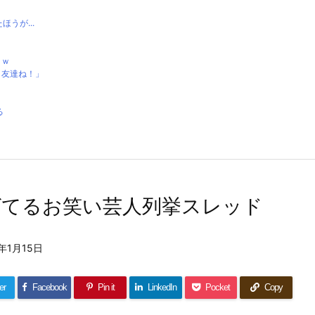
うが...
ｗｗ
ら友達ね！」
る
ゲてるお笑い芸人列挙スレッド
1年1月15日
er
Facebook
Pin it
LinkedIn
Pocket
Copy