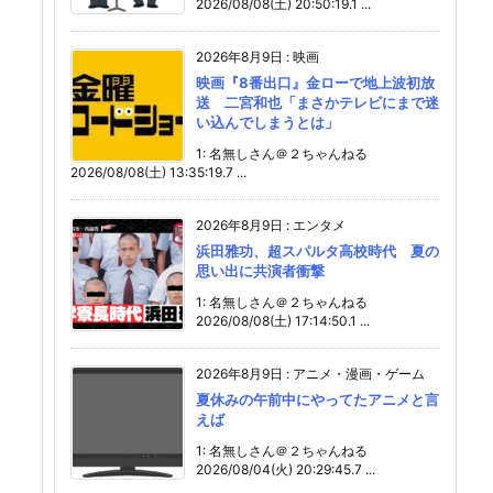
2026/08/08(土) 20:50:19.1 ...
2026年8月9日
:
映画
映画『8番出口』金ローで地上波初放
送 二宮和也「まさかテレビにまで迷
い込んでしまうとは」
1: 名無しさん＠２ちゃんねる
2026/08/08(土) 13:35:19.7 ...
2026年8月9日
:
エンタメ
浜田雅功、超スパルタ高校時代 夏の
思い出に共演者衝撃
1: 名無しさん＠２ちゃんねる
2026/08/08(土) 17:14:50.1 ...
2026年8月9日
:
アニメ・漫画・ゲーム
夏休みの午前中にやってたアニメと言
えば
1: 名無しさん＠２ちゃんねる
2026/08/04(火) 20:29:45.7 ...