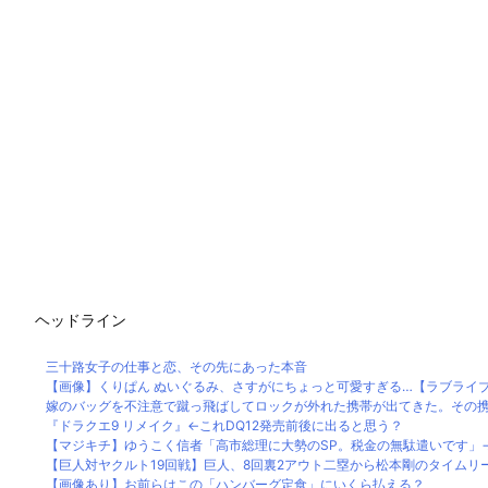
ヘッドライン
三十路女子の仕事と恋、その先にあった本音
【画像】くりぱん ぬいぐるみ、さすがにちょっと可愛すぎる…【ラブライ
嫁のバッグを不注意で蹴っ飛ばしてロックが外れた携帯が出てきた。その携帯
『ドラクエ9 リメイク』←これDQ12発売前後に出ると思う？
【マジキチ】ゆうこく信者「高市総理に大勢のSP。税金の無駄遣いです」→『
【巨人対ヤクルト19回戦】巨人、8回裏2アウト二塁から松本剛のタイムリーツ
【画像あり】お前らはこの「ハンバーグ定食」にいくら払える？