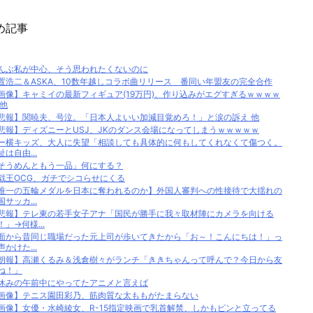
め記事
んぶ私が中心、そう思われたくないのに
置浩二＆ASKA、10数年越しコラボ曲リリース 番同い年盟友の完全合作
画像】キャミイの最新フィギュア(19万円)、作り込みがエグすぎるｗｗｗｗ
 他
悲報】関暁夫、号泣。「日本人よいい加減目覚めろ！」と涙の訴え 他
悲報】ディズニーとUSJ、JKのダンス会場になってしまうｗｗｗｗｗ
ー横キッズ、大人に失望「相談しても具体的に何もしてくれなくて傷つく。
祉は自由...
そうめんともう一品」何にする？
戯王OCG、ガチでシコらせにくる
唯一の五輪メダルを日本に奪われるのか】外国人審判への性接待で大揺れの
国サッカ...
悲報】テレ東の若手女子アナ「国民が勝手に我々取材陣にカメラを向ける
！」→何様...
面から昔同じ職場だった元上司が歩いてきたから「お～！こんにちは！」っ
声かけた...
朗報】高瀬くるみ＆浅倉樹々がランチ「ききちゃんって呼んで？今日から友
ね！」
休みの午前中にやってたアニメと言えば
画像】テニス園田彩乃、筋肉質な太ももがたまらない
画像】女優・水崎綾女、R-15指定映画で乳首解禁、しかもピンと立ってる