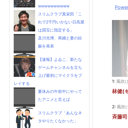
wwwwwwwwww
Power
スリムクラブ真栄田「こ
れで2千円いかない日高屋
は国宝に指定する」
及川光博、再婚と妻の妊
娠を発表
【速報】よゐこ、新たな
ゲームチャンネルを立ち
上げ最初にマイクラをプ
1:
風吹
レイする
林健(
夏休みの午前中にやって
たアニメと言えば
2:
風吹
スリムクラブ「あんなネ
斉藤司
タやりたくなかった」