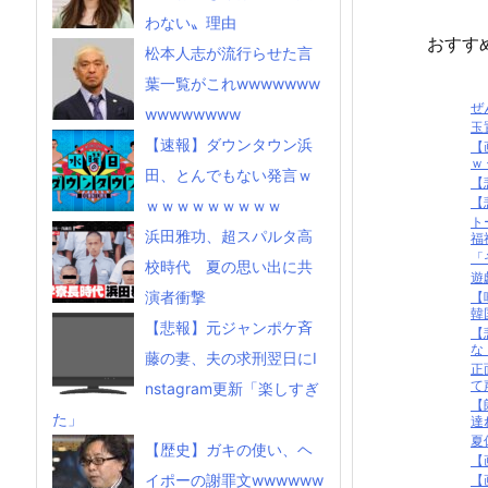
わない〟理由
おすす
松本人志が流行らせた言
葉一覧がこれwwwwwww
ぜ
wwwwwwww
玉
【速報】ダウンタウン浜
【
ｗ
田、とんでもない発言ｗ
【
【
ｗｗｗｗｗｗｗｗｗ
ト
浜田雅功、超スパルタ高
福
「
校時代 夏の思い出に共
遊
演者衝撃
【
韓
【悲報】元ジャンポケ斉
【
な
藤の妻、夫の求刑翌日にI
正
て
nstagram更新「楽しすぎ
【
た」
達
夏
【歴史】ガキの使い、ヘ
【
イポーの謝罪文wwwwww
【