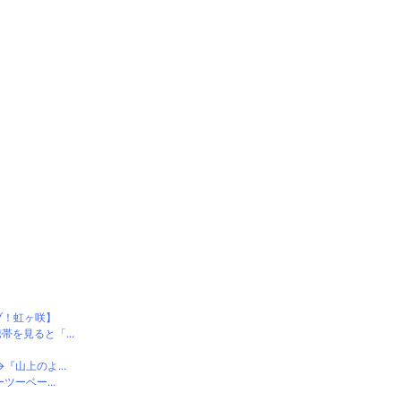
ブ！虹ヶ咲】
を見ると「...
山上のよ...
ーベー...