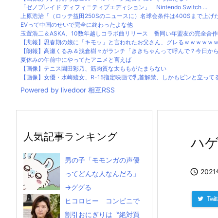
「ゼノブレイド ディフィニティブエディション」 Nintendo Switch ...
上原浩治「（ロッテ益田250Sのニュースに）名球会条件は400Sまで上げたほ
EVって中国のせいで完全に終わったよな他
玉置浩二＆ASKA、10数年越しコラボ曲リリース 番同い年盟友の完全合作
【悲報】思春期の娘に「キモッ」と言われたお父さん、グレるｗｗｗｗｗ
【朗報】高瀬くるみ＆浅倉樹々がランチ「ききちゃんって呼んで？今日か
夏休みの午前中にやってたアニメと言えば
【画像】テニス園田彩乃、筋肉質な太ももがたまらない
【画像】女優・水崎綾女、R-15指定映画で乳首解禁、しかもピンと立って
Powered by livedoor 相互RSS
人気記事ランキング
ハ
男の子「モモンガの声優

202
ってどんな人なんだろ」
→ググる
Twitt
ヒコロヒー コンビニで
割引おにぎりは〝絶対買