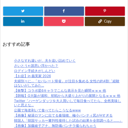
Copy
おすすめ記事
小さなすれ違いが、夫を追い詰めていく
さいとう←誰思い浮かべた？
ログイン手続きがしんどい
【お盆】in 義実家 2026
夫婦別々に…「セパレート帰省」が注目を集める 女性の約4割「経験
はないがしてみた...
【衝撃】コラボ星6キャラでこんな表示を見た瞬間ｗｗｗ 他
【朗報】G大阪が浦和、初戦から大盛り上がりの展開となるｗｗｗ 他
Twitter「ハーゲンダッツを大人買いして毎日食べてたら、全然美味し
いと思えな...
公園で海老剥いて食べてたらこうなるwww
【画像】秘湯ロマンに出てる秦瑞穂、極小パンティ尻がHすぎる
韓国人「韓国サッカー審判性接待した試合の結果を全部調べると……」
【画像】加藤綾子アナ、無防備パンチラ撮られちゃう