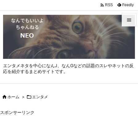

Feedly
RSS


メニュ

サイド

エンタメネタを中心になんJ、なんGなどの話題のスレやネットの反
前へ
応を紹介するまとめサイトです。

次へ


ホーム
>

エンタメ
検索
スポンサーリンク