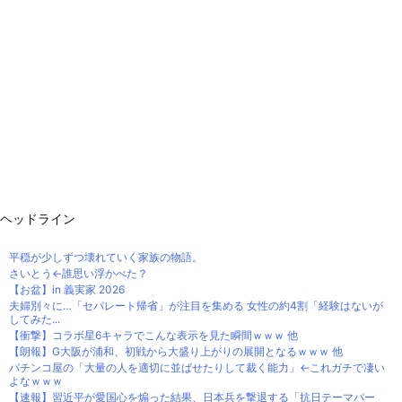
ヘッドライン
平穏が少しずつ壊れていく家族の物語。
さいとう←誰思い浮かべた？
【お盆】in 義実家 2026
夫婦別々に…「セパレート帰省」が注目を集める 女性の約4割「経験はないが
してみた...
【衝撃】コラボ星6キャラでこんな表示を見た瞬間ｗｗｗ 他
【朗報】G大阪が浦和、初戦から大盛り上がりの展開となるｗｗｗ 他
パチンコ屋の「大量の人を適切に並ばせたりして裁く能力」←これガチで凄い
よなｗｗｗ
【速報】習近平が愛国心を煽った結果、日本兵を撃退する「抗日テーマパー