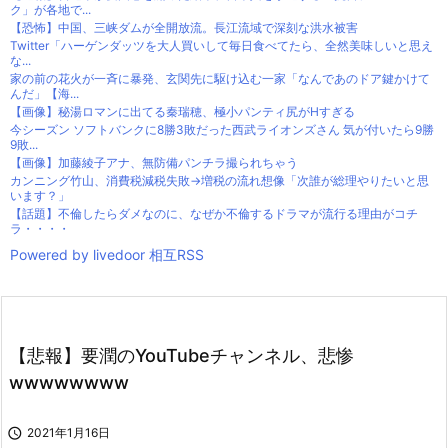
ク」が各地で...
【恐怖】中国、三峡ダムが全開放流。長江流域で深刻な洪水被害
Twitter「ハーゲンダッツを大人買いして毎日食べてたら、全然美味しいと思え
な...
家の前の花火が一斉に暴発、玄関先に駆け込む一家「なんであのドア鍵かけて
んだ」【海...
【画像】秘湯ロマンに出てる秦瑞穂、極小パンティ尻がHすぎる
今シーズン ソフトバンクに8勝3敗だった西武ライオンズさん 気が付いたら9勝
9敗...
【画像】加藤綾子アナ、無防備パンチラ撮られちゃう
カンニング竹山、消費税減税失敗→増税の流れ想像「次誰が総理やりたいと思
います？」
【話題】不倫したらダメなのに、なぜか不倫するドラマが流行る理由がコチ
ラ・・・・
Powered by livedoor 相互RSS
【悲報】要潤のYouTubeチャンネル、悲惨
wwwwwwww

2021年1月16日