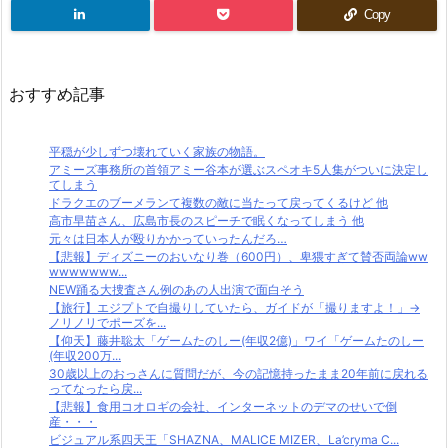
Copy
おすすめ記事
平穏が少しずつ壊れていく家族の物語。
アミーズ事務所の首領アミー谷本が選ぶスペオキ5人集がついに決定し
てしまう
ドラクエのブーメランて複数の敵に当たって戻ってくるけど 他
高市早苗さん、広島市長のスピーチで眠くなってしまう 他
元々は日本人が殴りかかっていったんだろ…
【悲報】ディズニーのおいなり巻（600円）、卑猥すぎて賛否両論ww
wwwwwww...
NEW踊る大捜査さん例のあの人出演で面白そう
【旅行】エジプトで自撮りしていたら、ガイドが「撮りますよ！」→
ノリノリでポーズを...
【仰天】藤井聡太「ゲームたのしー(年収2億)」ワイ「ゲームたのしー
(年収200万...
30歳以上のおっさんに質問だが、今の記憶持ったまま20年前に戻れる
ってなったら戻...
【悲報】食用コオロギの会社、インターネットのデマのせいで倒
産・・・
ビジュアル系四天王「SHAZNA、MALICE MIZER、La’cryma C...