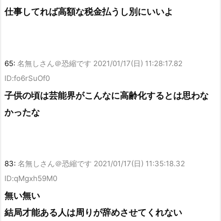
仕事してれば高額な税金払うし別にいいよ
65:
名無しさん＠恐縮です
2021/01/17(日) 11:28:17.82
ID:fo6rSuOf0
子供の頃は芸能界がこんなに高齢化するとは思わな
かったな
83:
名無しさん＠恐縮です
2021/01/17(日) 11:35:18.32
ID:qMgxh59M0
無い無い
結局才能ある人は周りが辞めさせてくれない