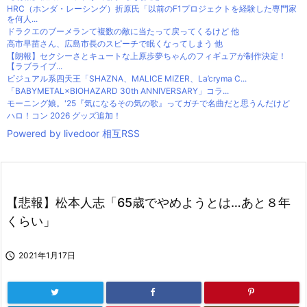
HRC（ホンダ・レーシング）折原氏「以前のF1プロジェクトを経験した専門家
を何人...
ドラクエのブーメランて複数の敵に当たって戻ってくるけど 他
高市早苗さん、広島市長のスピーチで眠くなってしまう 他
【朗報】セクシーさとキュートな上原歩夢ちゃんのフィギュアが制作決定！
【ラブライブ...
ビジュアル系四天王「SHAZNA、MALICE MIZER、La’cryma C...
「BABYMETAL×BIOHAZARD 30th ANNIVERSARY」コラ...
モーニング娘。'25『気になるその気の歌』ってガチで名曲だと思うんだけど
ハロ！コン 2026 グッズ追加！
Powered by livedoor 相互RSS
【悲報】松本人志「65歳でやめようとは…あと８年
くらい」

2021年1月17日