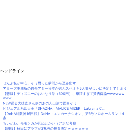
ヘッドライン
ぜんぶ私が中心、そう思った瞬間から歪み出す
アミーズ事務所の首領アミー谷本が選ぶスペオキ5人集がついに決定してしまう
【悲報】ディズニーのおいなり巻（600円）、卑猥すぎて賛否両論wwwwww
www...
NEW踊る大捜査さん例のあの人出演で面白そう
ビジュアル系四天王「SHAZNA、MALICE MIZER、La’cryma C...
【DeNA対阪神16回戦】DeNA・エンカーナシオン、第6号ソロホームラン！4
点...
ちいかわ、モモンガが死ぬとかいうアホな考察
【朗報】秋田にアラブが2兆円の投資決定ｗｗｗｗｗｗ