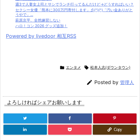
週3で人妻女上司とサシでランチ行ってるんだけど→どうすればいい？
セクシー女優「熊本に300万円寄付します」彡(^)(^)「汚い金ありがと
うやで」...
萩原京平、全然練習しない
ハロ！コン 2026 グッズ追加！
Powered by livedoor 相互RSS

エンタメ

松本人志(ダウンタウン)

Posted by
管理人
よろしければシェアお願いします
Copy