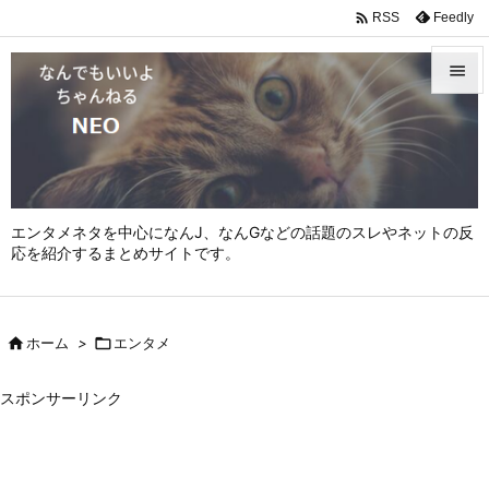

Feedly
RSS


メニュ

サイド

エンタメネタを中心になんJ、なんGなどの話題のスレやネットの反
前へ
応を紹介するまとめサイトです。

次へ


ホーム
>

エンタメ
検索
スポンサーリンク