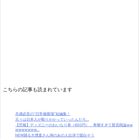
こちらの記事も読まれています
共感必至の“日常修羅場”短編集！
元々は日本人が殴りかかっていったんだろ…
【悲報】ディズニーのおいなり巻（600円）、卑猥すぎて賛否両論ww
wwwwwww...
NEW踊る大捜査さん例のあの人出演で面白そう