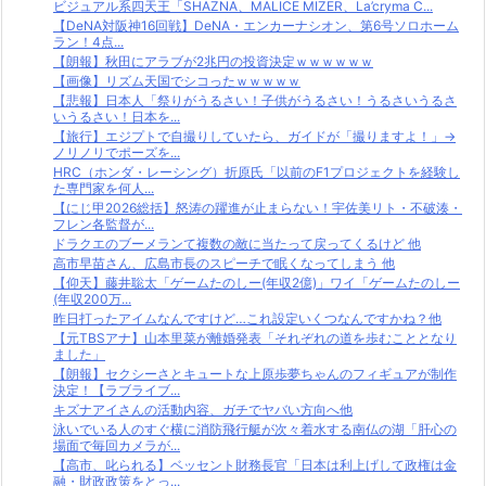
ビジュアル系四天王「SHAZNA、MALICE MIZER、La’cryma C...
【DeNA対阪神16回戦】DeNA・エンカーナシオン、第6号ソロホーム
ラン！4点...
【朗報】秋田にアラブが2兆円の投資決定ｗｗｗｗｗｗ
【画像】リズム天国でシコったｗｗｗｗｗ
【悲報】日本人「祭りがうるさい！子供がうるさい！うるさいうるさ
いうるさい！日本を...
【旅行】エジプトで自撮りしていたら、ガイドが「撮りますよ！」→
ノリノリでポーズを...
HRC（ホンダ・レーシング）折原氏「以前のF1プロジェクトを経験し
た専門家を何人...
【にじ甲2026総括】怒涛の躍進が止まらない！宇佐美リト・不破湊・
フレン各監督が...
ドラクエのブーメランて複数の敵に当たって戻ってくるけど 他
高市早苗さん、広島市長のスピーチで眠くなってしまう 他
【仰天】藤井聡太「ゲームたのしー(年収2億)」ワイ「ゲームたのしー
(年収200万...
昨日打ったアイムなんですけど…これ設定いくつなんですかね？他
【元TBSアナ】山本里菜が離婚発表「それぞれの道を歩むこととなり
ました」
【朗報】セクシーさとキュートな上原歩夢ちゃんのフィギュアが制作
決定！【ラブライブ...
キズナアイさんの活動内容、ガチでヤバい方向へ他
泳いでいる人のすぐ横に消防飛行艇が次々着水する南仏の湖「肝心の
場面で毎回カメラが...
【高市、叱られる】ベッセント財務長官「日本は利上げして政権は金
融・財政政策をとっ...