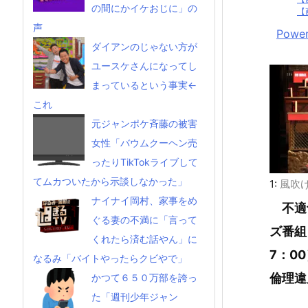
の間にかイケおじに」の
【
声
Power
ダイアンのじゃない方が
ユースケさんになってし
まっているという事実←
これ
元ジャンポケ斉藤の被害
女性「バウムクーヘン売
ったりTikTokライブして
てムカついたから示談しなかった」
1:
風吹
ナイナイ岡村、家事をめ
不適
ぐる妻の不満に「言って
ズ番組
くれたら済む話やん」に
7：0
なるみ「バイトやったらクビやで」
倫理違
かつて６５０万部を誇っ
た「週刊少年ジャン