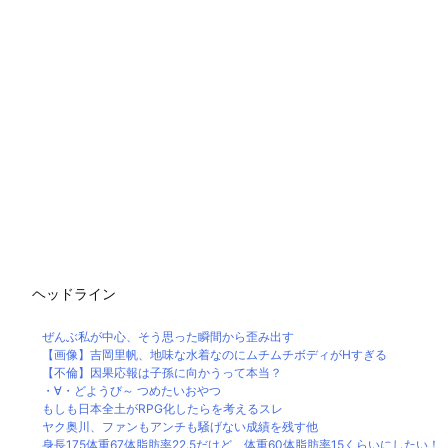
ヘッドライン
ぜんぶ私が中心、そう思った瞬間から歪み出す
【画像】吉岡里帆、地味な水着なのにムチムチボディがHすぎる
【不倫】因果応報は子孫に向かうって本当？
・∀・どようび～ つめたいおやつ
もしも日本全土がRPG化したらを考えるスレ
ヤク奥川、ファンもアンチも騒げない成績を残す他
身長175体重67体脂肪率22.5だけど、体重60体脂肪率15くらいにしたい！