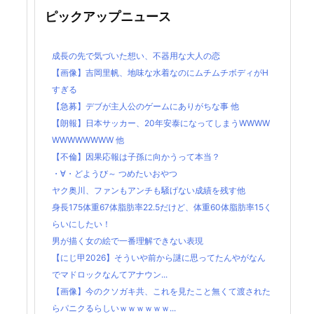
ピックアップニュース
成長の先で気づいた想い、不器用な大人の恋
【画像】吉岡里帆、地味な水着なのにムチムチボディがH
すぎる
【急募】デブが主人公のゲームにありがちな事 他
【朗報】日本サッカー、20年安泰になってしまうWWWW
WWWWWWWW 他
【不倫】因果応報は子孫に向かうって本当？
・∀・どようび～ つめたいおやつ
ヤク奥川、ファンもアンチも騒げない成績を残す他
身長175体重67体脂肪率22.5だけど、体重60体脂肪率15く
らいにしたい！
男が描く女の絵で一番理解できない表現
【にじ甲2026】そういや前から謎に思ってたんやがなん
でマドロックなんてアナウン...
【画像】今のクソガキ共、これを見たこと無くて渡された
らパニクるらしいｗｗｗｗｗｗ...