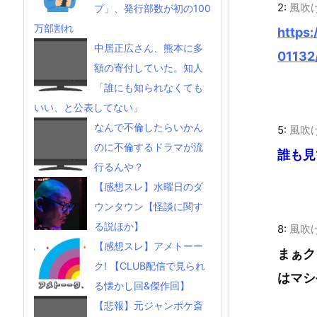
2:
風吹
プ」、発行部数が初の100
万部割れ
https
中居正広さん、熊本に多
01132
額の寄付していた。知人
「誰にも知られなくても
いい、と公表してない」
なんで不倫したらいかん
5:
風吹
のに不倫するドラマが流
誰も見
行るんや？
【感想スレ】水曜日のダ
ウンタウン【怪談に関す
る説ほか】
8:
風吹
【感想スレ】アメトーー
まぁク
ク! 【CLUB配信で見られ
はマシ
る懐かし回&傑作回】
【悲報】元ジャンポケ斎