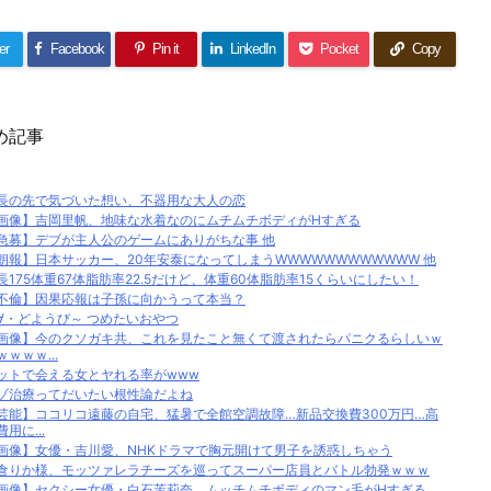
er
Facebook
Pin it
LinkedIn
Pocket
Copy
め記事
長の先で気づいた想い、不器用な大人の恋
画像】吉岡里帆、地味な水着なのにムチムチボディがHすぎる
急募】デブが主人公のゲームにありがちな事 他
朗報】日本サッカー、20年安泰になってしまうWWWWWWWWWWWW 他
長175体重67体脂肪率22.5だけど、体重60体脂肪率15くらいにしたい！
不倫】因果応報は子孫に向かうって本当？
∀・どようび～ つめたいおやつ
画像】今のクソガキ共、これを見たこと無くて渡されたらパニクるらしいｗ
ｗｗｗｗ...
ットで会える女とヤれる率がwww
ゾ治療ってだいたい根性論だよね
芸能】ココリコ遠藤の自宅、猛暑で全館空調故障…新品交換費300万円…高
費用に...
画像】女優・吉川愛、NHKドラマで胸元開けて男子を誘惑しちゃう
倉りか様、モッツァレラチーズを巡ってスーパー店員とバトル勃発ｗｗｗ
画像】セクシー女優・白石茉莉奈、ムッチムチボディのマン毛がHすぎる