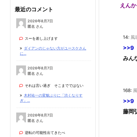
えんか
最近のコメント
2026年8月7日
匿名 さん
14:
風
スーを差し上げます
>>9
ダイアンのじゃない方がユースケさん
に...
みん
2026年8月7日
匿名 さん
それは言い過ぎ そこまでではない
168:
木村祐一の変貌ぶりに「渋くなりす
>>9
ぎ」...
藤岡
2026年8月7日
匿名 さん
逆転の可能性出てきたべ