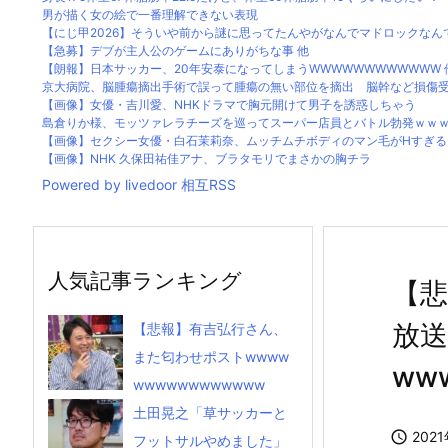
男が描く女の絵で一番理解できない表現
【にじ甲2026】そういや前から謎に思ってたんやがなんでマドロックなんてア
【急募】デブが主人公のゲームにありがちな事 他
【朗報】日本サッカー、20年安泰になってしまうWWWWWWWWWWWW 
京大病院、脳腫瘍摘出手術で誤って腫瘍の無い部位を摘出 脳幹など損傷
【画像】女優・吉川愛、NHKドラマで胸元開けて男子を誘惑しちゃう
島倉りか様、モッツァレラチーズを巡ってスーパー店員とバトル勃発ｗｗ
【画像】セクシー女優・白石茉莉奈、ムッチムチボディのマン毛がHすぎる
【画像】NHK 久保田祐佳アナ、ブラタモリでまさかの胸チラ
Powered by livedoor 相互RSS
人気記事ランキング
【悲
放送
【悲報】有吉弘行さん、
また匂わせポストwwww
ww
wwwwwwwwwwww
土田晃之「草サッカーと

202
フットサルやめました」