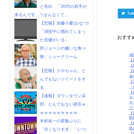
と告白 「20代の若手が
Twitt
来るんです。つまんなくて」
【悲報】加藤小夏(おなつ)
「演技中に惚れてしまっ
おすす
た俳優がいる」
所ジョージの嫌いな食べ
成
物：シュークリーム
【
【
【悲報】クロちゃん、と
【
身
んでもないツイートをす
【
・
る
【
【速報】ダウンタウン浜
ｗ
ネ
田、とんでもない発言ｗ
マ
ｗｗｗｗｗｗｗｗｗ
【
額
木村祐一の変貌ぶりに
【
島
「渋くなりすぎ」「いつ
【