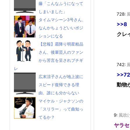
藤「こんなふうになって
しまいました」
728:
タイムマシーン3号さん、
>>8
なんかちょうどいいポジ
クレ
ションになる
【悲報】霜降り明星粗品
さん、後輩芸人のファン
から苦言を呈されブチギ
742:
レ
>>7
広末涼子さんが地上波に
動物
スピード復帰できる理
由、誰にも分からない
マイケル・ジャクソンの
「スリラー」って曲知っ
9:
風吹
てるか？
ヤラセ