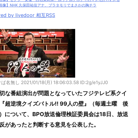
画像】NHK 久保田祐佳アナ、ブラタモリでまさかの胸チラ
ed by livedoor 相互RSS
けば名無し
2021/01/18(月) 18:06:03.58 ID:2g/e1yJJ0
切な番組演出が問題となっていたフジテレビ系クイ
『超逆境クイズバトル!! 99人の壁』（毎週土曜 後
0）について、BPO放送倫理検証委員会は18日、放送
反があったと判断する意見を公表した。