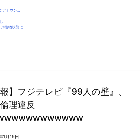
ナウン...
他
受け植物状態に
ｗ
報】フジテレビ『99人の壁』、
倫理違反
wwwwwwwwwwww
1年1月19日