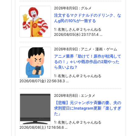
2026年8月9日
:
グルメ
注文するマクドナルドのドリンク、な
んg民の10%が一致する
1: 名無しさん＠２ちゃんねる
2026/08/05(水) 23:17:51.4 ...
2026年8月9日
:
アニメ・漫画・ゲーム
アニメ業界「助けて！原作が枯渇して
るの！」←いや既存作品の2期やった
ら良いよね？
1: 名無しさん＠２ちゃんねる
2026/08/07(金) 22:56:38.3 ...
2026年8月8日
:
エンタメ
【悲報】元ジャンポケ斉藤の妻、夫の
求刑翌日にInstagram更新「楽しすぎ
た」
1: 名無しさん＠２ちゃんねる
2026/08/08(土) 12:16:56.6 ...