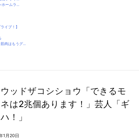
ームラ...
ブライブ！】
る
肉はもうグ...
リウッドザコシショウ「できるモ
ネは2兆個あります！」芸人「ギ
ハハ！」
1年1月20日