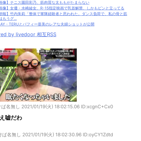
画像】テニス園田彩乃、筋肉質な太ももがたまらない
画像】女優・水崎綾女、R-15指定映画で乳首解禁、しかもピンと立ってる
朗報】竹内朱莉「整体で軍隊経験者と思われた。ダンス負荷で、私の骨と筋
はもうグ...
LAY・TERUとパフィー亜美のレアな夫婦ショットが公開
ed by livedoor 相互RSS
けば名無し
2021/01/19(火) 18:02:15.06 ID:xcgnC+Cx0
え嘘だわ
けば名無し
2021/01/19(火) 18:02:30.96 ID:oyCY1Zdtd