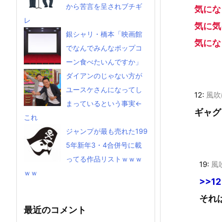
から苦言を呈されブチギ
気にな
レ
気に気
銀シャリ・橋本「映画館
気にな
でなんでみんなポップコ
ーン食べたいんですか」
ダイアンのじゃない方が
ユースケさんになってし
12:
風吹
まっているという事実←
ギャグ
これ
ジャンプが最も売れた199
5年新年3・4合併号に載
ってる作品リストｗｗｗ
19:
風
ｗｗ
>>12
それ
最近のコメント