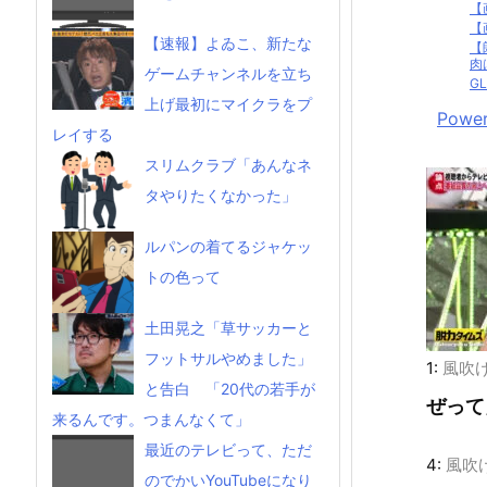
【
【
【速報】よゐこ、新たな
【
肉
ゲームチャンネルを立ち
G
上げ最初にマイクラをプ
Power
レイする
スリムクラブ「あんなネ
タやりたくなかった」
ルパンの着てるジャケッ
トの色って
土田晃之「草サッカーと
フットサルやめました」
1:
風吹
と告白 「20代の若手が
ぜって
来るんです。つまんなくて」
最近のテレビって、ただ
4:
風吹
のでかいYouTubeになり