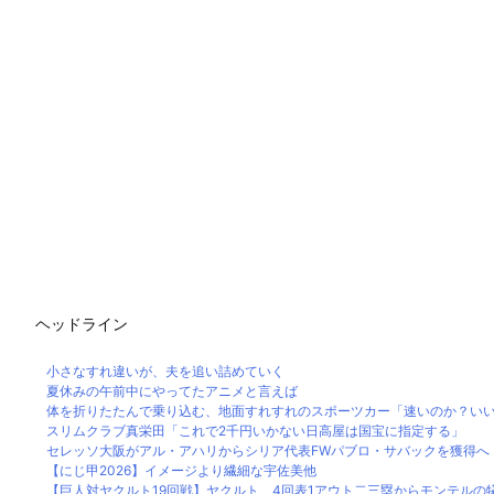
ヘッドライン
小さなすれ違いが、夫を追い詰めていく
夏休みの午前中にやってたアニメと言えば
体を折りたたんで乗り込む、地面すれすれのスポーツカー「速いのか？いいえ
スリムクラブ真栄田「これで2千円いかない日高屋は国宝に指定する」
セレッソ大阪がアル・アハリからシリア代表FWパブロ・サバックを獲得へ 20
【にじ甲2026】イメージより繊細な宇佐美他
【巨人対ヤクルト19回戦】ヤクルト、4回表1アウト二三塁からモンテルの犠牲