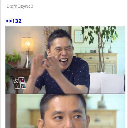
ID:q/nOzyNc0
>>132