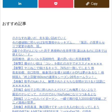
Copy
おすすめ記事
小さなすれ違いが、夫を追い詰めていく
今の価値観に照らせば女性蔑視やルッキズム… 『落語』の世界もセ
リフ変更や改作、現...
2歳で小児がんになった息子 再発時の生存率1割 薬はあるのに日本では
使えない「ド...
浜田雅功、超スパルタ高校時代 夏の思い出に共演者衝撃
【衝撃】痩せたい奴は「コレ」を飲むのガチでオススメｗｗｗｗｗ
【衝撃】ヤニねこで抜けるキャラ、74%が一致してしまう 他
長友佑都、谷口彰悟、板倉滉が女優と結婚とかDFは夢があるな！ 他
韓国人「村上宗隆160kmの速球をシーズン26号ホームラン！」
【画像】歌手のtuki.さん、解禁されたえちちな谷間がヌけると話題に
ｗｗｗｗｗｗ
【悲報】会社で上司に怒られたんだけどこれ俺悪くないよな？
最近のテレビって、ただのでかいYouTubeになりつつあるよな
【朗報】ソニーのスパイダーマン、一瞬で興行収入2000億円突破…ア
ニメ漫画が世界...
【画像】本田真凜、胸元開けてすっかり大人の女になってしまう
BABYMETAL＆METALVERSE出演「LuckyFes’26」の現在