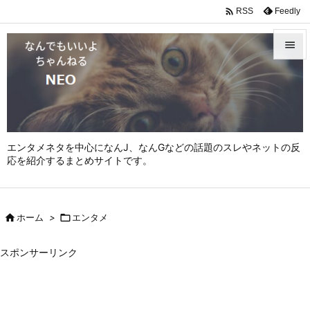

Feedly
RSS


メニュ

サイド

エンタメネタを中心になんJ、なんGなどの話題のスレやネットの反
前へ
応を紹介するまとめサイトです。

次へ


ホーム
>

エンタメ
検索
スポンサーリンク