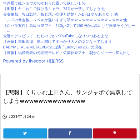
牛丼屋で紅ショウガのかわりに置いて欲しいもの
【衝撃】ヤニねこで抜けるキャラ、74%が一致してしまう 他
長友佑都、谷口彰悟、板倉滉が女優と結婚とかDFは夢があるな！ 他
インドの暴走族、レベルが違いすぎて草ｗｗｗｗｗｗｗｗｗｗｗｗｗｗ他
【白バラ案件】高級豆腐ワイ「150g×2丁で250円か…高いけど美味そうだし一
丁...
最近のテレビって、ただのでかいYouTubeになりつつあるよな
【画像】本田真凜、胸元開けてすっかり大人の女になってしまう
BABYMETAL＆METALVERSE出演「LuckyFes’26」の現在
【画像】結婚発表の元読売テレビ・佐藤佳奈アナ、朝からジャージ尻丸出し
Powered by livedoor 相互RSS
【悲報】くりぃむ上田さん、サンジャポで無双して
しまうwwwwwwwwwwwwww

2021年1月24日