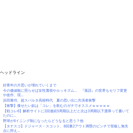
ヘッドライン
好青年の片思いが壊れていくまで
今の価値観に照らせば女性蔑視やルッキズム… 『落語』の世界もセリフ変更
や改作、現...
浜田雅功、超スパルタ高校時代 夏の思い出に共演者衝撃
【衝撃】痩せたい奴は「コレ」を飲むのガチでオススメｗｗｗｗｗ
【戦コレ6】解析サイトに2回連続5周期以上だと次は3周期以下濃厚って書いて
たのに...
野球が6イニング制になったらどうなると思う？他
【タナスコ】ドジャース・スコット、8回裏2アウト満塁のピンチで登板し無失
点に抑え...