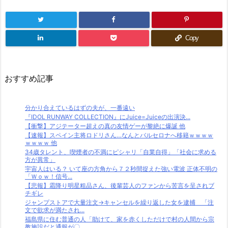
Copy
おすすめ記事
分かり合えているはずの夫が、一番遠い
『IDOL RUNWAY COLLECTION』にJuice=Juiceの出演決...
【衝撃】アジテーター超えの真の友情ゲーが黎絶に爆誕 他
【速報】スペイン主将ロドリさん…なんとバルセロナへ移籍ｗｗｗｗ
ｗｗｗｗ 他
34歳タレント、喫煙者の不満にピシャリ「自業自得」「社会に求める
方が異常」
宇宙人はいる？ いて座の方角から７２秒間捉えた強い電波 正体不明の
「Ｗｏｗ！信号...
【悲報】霜降り明星粗品さん、後輩芸人のファンから苦言を呈されブ
チギレ
ジャンプストアで大量注文→キャンセルを繰り返した女を逮捕 「注
文で欲求が満たされ...
福島県に住む普通の人「助けて、家を赤くしただけで村の人間から宗
教施設だと通報が〇...