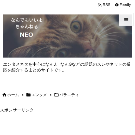

Feedly
RSS


メニュ

サイド

エンタメネタを中心になんJ、なんGなどの話題のスレやネットの反
前へ
応を紹介するまとめサイトです。

次へ


ホーム
>

エンタメ
>

バラエティ
検索
スポンサーリンク