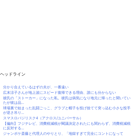
ヘッドライン
分かり合えているはずの夫が、一番遠い
広末涼子さんが地上波にスピード復帰できる理由、誰にも分からない
彼氏の「ストーカー」になった私。彼氏は病気になり地元に帰ったと聞いてい
たが彼は品...
球場裏で始まった乱闘ごっこ、グラブと帽子を投げ捨てて突っ込む小さな投手
が逆さ吊り...
スマスロバジリスク4（アクロス/ユニバーサル）
【偏向】フジテレビ、消費税減税が閣議決定されたにも関わらず、消費税減税
に反対する...
ジャンポケ斎藤と代理人のやりとり、「地獄すぎて完全にコントになって