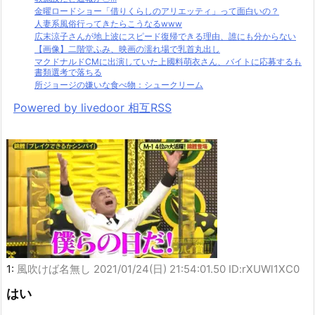
金曜ロードショー「借りくらしのアリエッティ」って面白いの？
人妻系風俗行ってきたらこうなるwww
広末涼子さんが地上波にスピード復帰できる理由、誰にも分からない
【画像】二階堂ふみ、映画の濡れ場で乳首丸出し
マクドナルドCMに出演していた上國料萌衣さん、バイトに応募するも
書類選考で落ちる
所ジョージの嫌いな食べ物：シュークリーム
Powered by livedoor 相互RSS
1:
風吹けば名無し
2021/01/24(日) 21:54:01.50 ID:rXUWl1XC0
はい