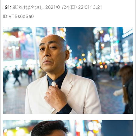
191:
風吹けば名無し
2021/01/24(日) 22:01:13.21
ID:VTBs6oSa0