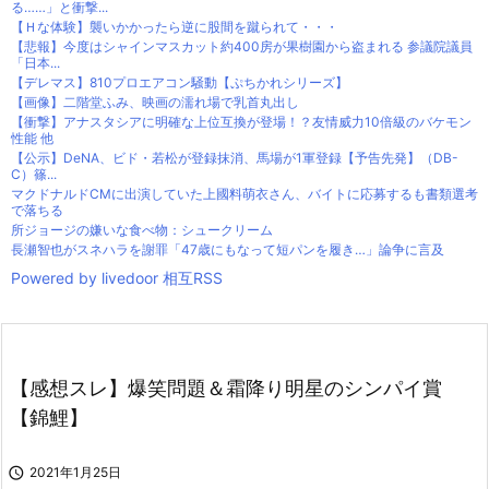
る……」と衝撃...
【Ｈな体験】襲いかかったら逆に股間を蹴られて・・・
【悲報】今度はシャインマスカット約400房が果樹園から盗まれる 参議院議員
「日本...
【デレマス】810プロエアコン騒動【ぷちかれシリーズ】
【画像】二階堂ふみ、映画の濡れ場で乳首丸出し
【衝撃】アナスタシアに明確な上位互換が登場！？友情威力10倍級のバケモン
性能 他
【公示】DeNA、ビド・若松が登録抹消、馬場が1軍登録【予告先発】（DB-
C）篠...
マクドナルドCMに出演していた上國料萌衣さん、バイトに応募するも書類選考
で落ちる
所ジョージの嫌いな食べ物：シュークリーム
長瀬智也がスネハラを謝罪「47歳にもなって短パンを履き…」論争に言及
Powered by livedoor 相互RSS
【感想スレ】爆笑問題＆霜降り明星のシンパイ賞
【錦鯉】

2021年1月25日