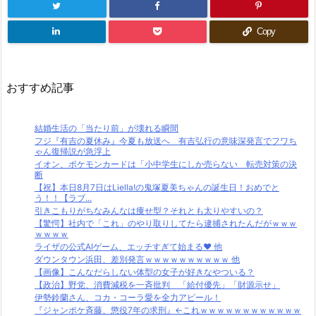
Copy
おすすめ記事
結婚生活の「当たり前」が壊れる瞬間
フジ『有吉の夏休み』今夏も放送へ 有吉弘行の意味深発言でフワち
ゃん復帰説が急浮上
イオン、ポケモンカードは「小中学生にしか売らない 転売対策の決
断
【祝】本日8月7日はLiella!の鬼塚夏美ちゃんの誕生日！おめでと
う！！【ラブ...
引きこもりがちなみんなは痩せ型？それとも太りやすいの？
【驚愕】社内で「これ」のやり取りしてたら逮捕されたんだがｗｗｗ
ｗｗｗｗ
ライザの公式AIゲーム、エッチすぎて始まる♥ 他
ダウンタウン浜田、差別発言ｗｗｗｗｗｗｗｗｗｗ 他
【画像】こんなだらしない体型の女子が好きなやついる？
【政治】野党、消費減税を一斉批判 「給付優先」「財源示せ」
伊勢鈴蘭さん、コカ・コーラ愛を全力アピール！
『ジャンポケ斉藤、懲役7年の求刑』←これｗｗｗｗｗｗｗｗｗｗｗｗ