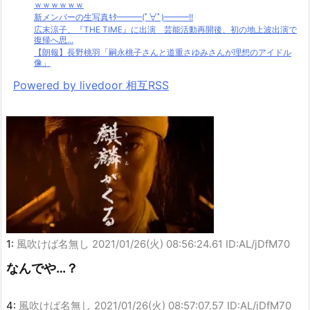
ｗｗｗｗｗｗ
新メンバーの生写真ｷﾀ━━━(ﾟ∀ﾟ)━━━!!
広末涼子、『THE TIME』に出演 芸能活動再開後、初の地上波出演で
復帰へ思...
【朗報】長野桃羽「嗣永桃子さんと道重さゆみさんが理想のアイドル
像」
Powered by livedoor 相互RSS
1:
風吹けば名無し
2021/01/26(火) 08:56:24.61 ID:AL/jDfM70
なんでや…？
4:
風吹けば名無し
2021/01/26(火) 08:57:07.57 ID:AL/jDfM70