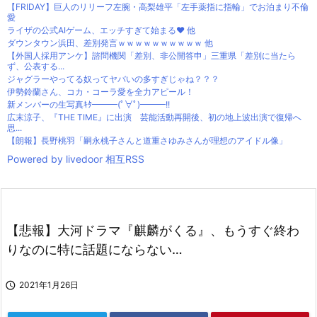
【FRIDAY】巨人のリリーフ左腕・高梨雄平「左手薬指に指輪」でお泊まり不倫
愛
ライザの公式AIゲーム、エッチすぎて始まる♥ 他
ダウンタウン浜田、差別発言ｗｗｗｗｗｗｗｗｗｗ 他
【外国人採用アンケ】諮問機関「差別、非公開答申」三重県「差別に当たら
ず、公表する...
ジャグラーやってる奴ってヤバいの多すぎじゃね？？？
伊勢鈴蘭さん、コカ・コーラ愛を全力アピール！
新メンバーの生写真ｷﾀ━━━(ﾟ∀ﾟ)━━━!!
広末涼子、『THE TIME』に出演 芸能活動再開後、初の地上波出演で復帰へ
思...
【朗報】長野桃羽「嗣永桃子さんと道重さゆみさんが理想のアイドル像」
Powered by livedoor 相互RSS
【悲報】大河ドラマ『麒麟がくる』、もうすぐ終わ
りなのに特に話題にならない…

2021年1月26日