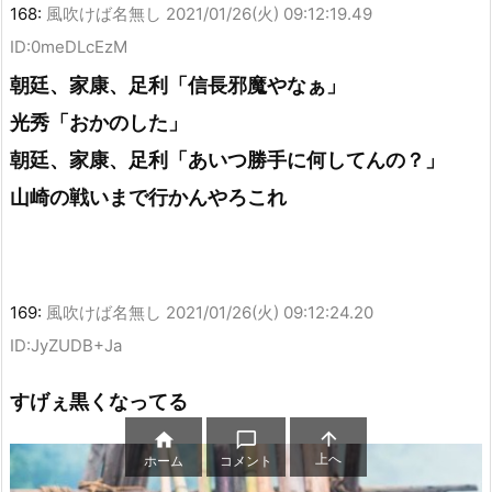
168:
風吹けば名無し
2021/01/26(火) 09:12:19.49
ID:0meDLcEzM
朝廷、家康、足利「信長邪魔やなぁ」
光秀「おかのした」
朝廷、家康、足利「あいつ勝手に何してんの？」
山崎の戦いまで行かんやろこれ
169:
風吹けば名無し
2021/01/26(火) 09:12:24.20
ID:JyZUDB+Ja
すげぇ黒くなってる



上へ
ホーム
コメント