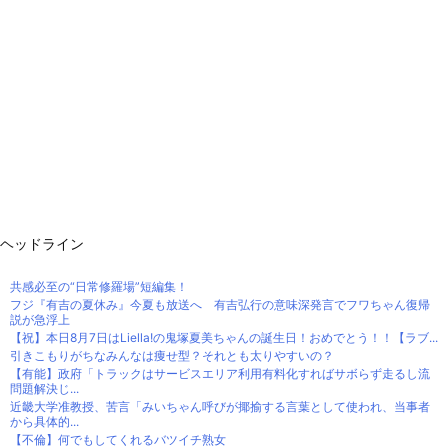
ヘッドライン
共感必至の“日常修羅場”短編集！
フジ『有吉の夏休み』今夏も放送へ 有吉弘行の意味深発言でフワちゃん復帰
説が急浮上
【祝】本日8月7日はLiella!の鬼塚夏美ちゃんの誕生日！おめでとう！！【ラブ...
引きこもりがちなみんなは痩せ型？それとも太りやすいの？
【有能】政府「トラックはサービスエリア利用有料化すればサボらず走るし流
問題解決じ...
近畿大学准教授、苦言「みいちゃん呼びが揶揄する言葉として使われ、当事者
から具体的...
【不倫】何でもしてくれるバツイチ熟女