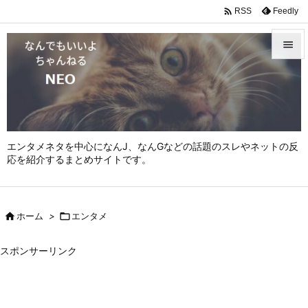

Feedly
RSS


メニュ

サイド

エンタメネタを中心になんJ、なんGなどの話題のスレやネットの反
前へ
応を紹介するまとめサイトです。

次へ


ホーム
>

エンタメ
検索
スポンサーリンク