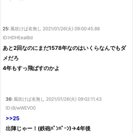
25:
風吹けば名無し
2021/01/26(火) 09:00:45.88
ID:HDHEealBd
あと2回なのにまだ1578年なのはいくらなんでもダ
メだろ
4年もすっ飛ばすのかよ
36:
風吹けば名無し
2021/01/26(火) 09:02:11.43
ID:i8/wWEVO0
>>25
出陣じゃー！(鉄砲ﾊﾟﾝﾊﾟｰﾝ)→4年後