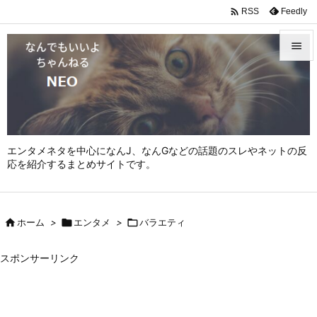

Feedly
RSS


メニュ

サイド

エンタメネタを中心になんJ、なんGなどの話題のスレやネットの反
前へ
応を紹介するまとめサイトです。

次へ


ホーム
>

エンタメ
>

バラエティ
検索
スポンサーリンク