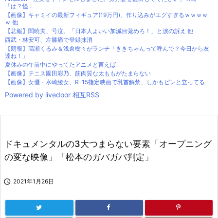
「は？怪...
【画像】キャミイの最新フィギュア(19万円)、作り込みがエグすぎるｗｗｗｗ
ｗ 他
【悲報】関暁夫、号泣。「日本人よいい加減目覚めろ！」と涙の訴え 他
西武・林安可、左膝痛で登録抹消
【朗報】高瀬くるみ＆浅倉樹々がランチ「ききちゃんって呼んで？今日から友
達ね！」
夏休みの午前中にやってたアニメと言えば
【画像】テニス園田彩乃、筋肉質な太ももがたまらない
【画像】女優・水崎綾女、R-15指定映画で乳首解禁、しかもピンと立ってる
Powered by livedoor 相互RSS
ドキュメンタルの3大つまらない要素「オープニング
の変な映像」「松本のガバガバ判定」

2021年1月26日