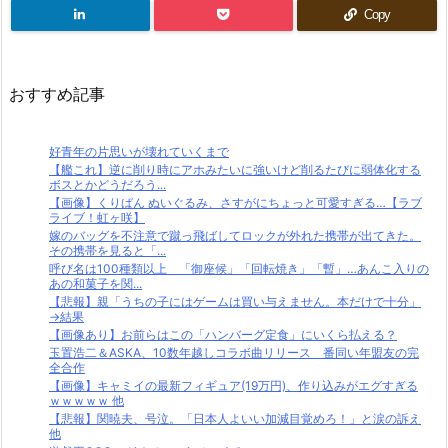
Copy
おすすめ記事
好青年の片思いが壊れていくまで
【艦これ】逆に削り時にアホみたいに強いけど削るたびに弱体化する
ボスとかどうだろう...
【画像】くりぱん ぬいぐるみ、さすがにちょっと可愛すぎる…【ラブ
ライブ！虹ヶ咲】
嫁のバッグを不注意で蹴っ飛ばしてロックが外れた携帯が出てきた。
その携帯を見ると「...
呼び名は100種類以上 「御座候」「回転焼き」「暫」…あんこ入りの
あの和菓子を関...
【悲報】親「うちの子にはゲームは買い与えません。本だけで十分」
→結果
【画像あり】お前らはこの「ハンバーグ定食」にいくら払える？
玉置浩二＆ASKA、10数年越しコラボ曲リリース 番同い年盟友の完
全合作
【画像】キャミイの最新フィギュア(19万円)、作り込みがエグすぎる
ｗｗｗｗｗ 他
【悲報】関暁夫、号泣。「日本人よいい加減目覚めろ！」と涙の訴え
他