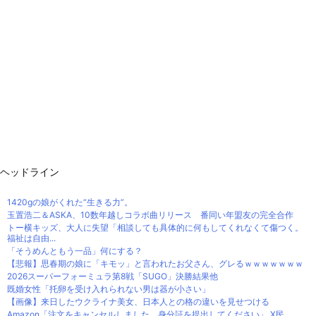
ヘッドライン
1420gの娘がくれた“生きる力”。
玉置浩二＆ASKA、10数年越しコラボ曲リリース 番同い年盟友の完全合作
トー横キッズ、大人に失望「相談しても具体的に何もしてくれなくて傷つく。
福祉は自由...
「そうめんともう一品」何にする？
【悲報】思春期の娘に「キモッ」と言われたお父さん、グレるｗｗｗｗｗｗｗ
2026スーパーフォーミュラ第8戦「SUGO」決勝結果他
既婚女性「托卵を受け入れられない男は器が小さい」
【画像】来日したウクライナ美女、日本人との格の違いを見せつける
Amazon「注文をキャンセルしました。身分証を提出してください」 X民