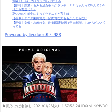
遊戯王OCG、ガチでシコらせにくる
【朗報】高瀬くるみ＆浅倉樹々がランチ「ききちゃんって呼んで？今
日から友達ね！」
夏休みの午前中にやってたアニメと言えば
【画像】テニス園田彩乃、筋肉質な太ももがたまらない
【画像】女優・水崎綾女、R-15指定映画で乳首解禁、しかもピンと立
ってる
Powered by livedoor 相互RSS
1:
風吹けば名無し
2021/01/26(火) 11:57:53.24 ID:XpHnYdVD0