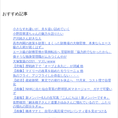
おすすめ記事
小さなすれ違いが、夫を追い詰めていく
小野田華凛ちゃんの魅力を語りたい
戸川純さん好きな人
高市内閣の政策を妨害しまくった財務省の大物官僚、本来ならエース
級の人材が就くはず...
エース級の財務官僚が異例転出へ 官邸幹部「協力的でなかったから」
偉そうな独身管理職がムカつくんやが
大塚製薬のOS1、マズいwww
【悲報】歴戦終了で「オーブよ永久に」が消滅 他
【画像】マドリーの改革を始めたモウリーニョ 他
魚のフライ、アジフライしか存在しない・・・
【経済】産経新聞、東北での発行を休止へ 11月末、コスト増で合理
化
【画像】NHKに出た仙台育英の野球部JKマネージャー、ガチで可愛い
ぞ
【速報】新メンバー6人の生写真『こんにちは！新メンバーです☆』
長野桃羽「嗣永桃子さんと道重さゆみさんに憧れているので、ふたり
の憧れの部分をぎゅ...
【画像】橋本マナミ、自宅の風呂場でHなパンティ姿を見せつける