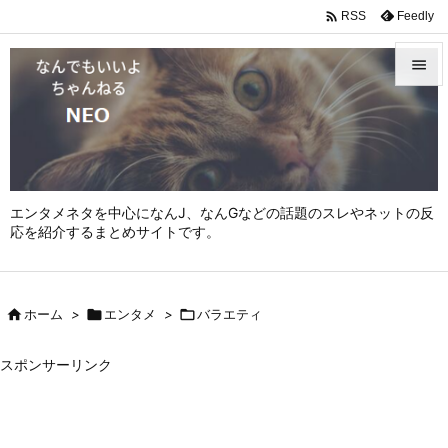

Feedly
RSS


メニュ

サイド

エンタメネタを中心になんJ、なんGなどの話題のスレやネットの反
前へ
応を紹介するまとめサイトです。

次へ


ホーム
>

エンタメ
>

バラエティ
検索
スポンサーリンク