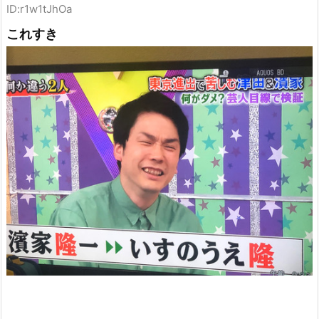
ID:r1w1tJhOa
これすき