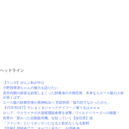
ヘッドライン
【マンガ】ぜんぶ私が中心
小野田華凛ちゃんの魅力を語りたい
高市内閣の政策を妨害しまくった財務省の大物官僚、本来ならエース級の人材
が就くはず...
エース級の財務官僚が異例転出へ 官邸幹部「協力的でなかったから」
【VCR RUST】キレまくるジャックナイフ一ノ瀬うるはｗｗｗ
ロシア、ウクライナの大規模通販倉庫を攻撃…ワイルドベリーズへの報復！
世界の「変わった自動販売機」を貼っていく【珍百景】他
「ファンタ」というオッサンになると飲めなくなる飲料
【悲報】歴戦終了で「オーブよ永久に」が消滅 他