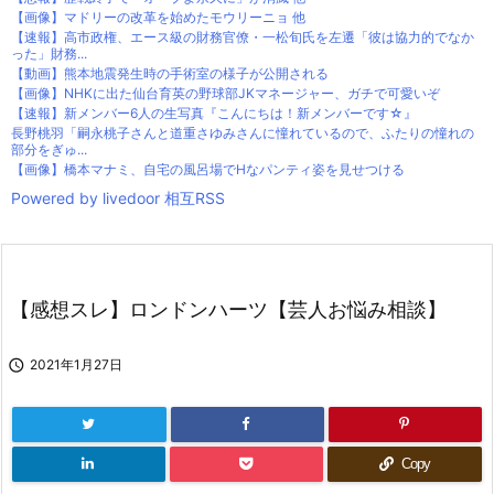
【画像】マドリーの改革を始めたモウリーニョ 他
【速報】高市政権、エース級の財務官僚・一松旬氏を左遷「彼は協力的でなか
った」財務...
【動画】熊本地震発生時の手術室の様子が公開される
【画像】NHKに出た仙台育英の野球部JKマネージャー、ガチで可愛いぞ
【速報】新メンバー6人の生写真『こんにちは！新メンバーです☆』
長野桃羽「嗣永桃子さんと道重さゆみさんに憧れているので、ふたりの憧れの
部分をぎゅ...
【画像】橋本マナミ、自宅の風呂場でHなパンティ姿を見せつける
Powered by livedoor 相互RSS
【感想スレ】ロンドンハーツ【芸人お悩み相談】

2021年1月27日
Copy