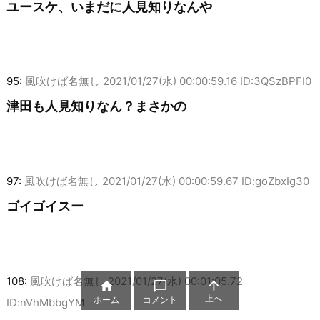
ユースケ、いまだに人見知りなんや
95:
風吹けば名無し
2021/01/27(水) 00:00:59.16 ID:3QSzBPFI0
津田も人見知りなん？まさかの
97:
風吹けば名無し
2021/01/27(水) 00:00:59.67 ID:goZbxIg30
ゴイゴイスー
108:
風吹けば名無し
2021/01/27(水) 00:01:05.72



上へ
ホーム
コメント
ID:nVhMbbgYM