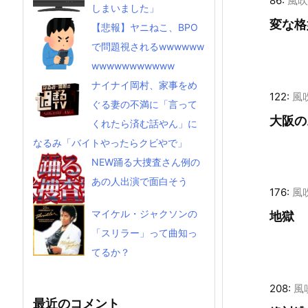
86:
風吹
しまいました」
変な格
【悲報】ヤニねこ、BPO
で問題視されるwwwwww
wwwwwwwwwww
ナイナイ岡村、家事をめ
122:
風
ぐる妻の不満に「言って
大阪の
くれたら済む話やん」に
なるみ「バイトやったらクビやで」
NEW踊る大捜査さん例の
あの人出演で面白そう
176:
風
マイケル・ジャクソンの
地獄
「スリラー」って曲知っ
てるか？
208:
風
最近のコメント