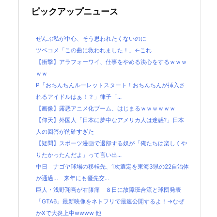
ピックアップニュース
ぜんぶ私が中心、そう思われたくないのに
ツベコメ「この曲に救われました！」←これ
【衝撃】アラフォーワイ、仕事をやめる決心をするｗｗｗ
ｗｗ
P「おちんちんルーレットスタート！おちんちんが挿入さ
れるアイドルはぁ！？」律子「...
【画像】露悪アニメ化ブーム、はじまるｗｗｗｗｗｗ
【仰天】外国人「日本に夢中なアメリカ人は迷惑?」日本
人の回答が的確すぎた
【疑問】スポーツ漫画で退部する奴が「俺たちは楽しくや
りたかったんだよ」って言い出...
中日 ナゴヤ球場の移転先、1次選定を東海3県の22自治体
が通過… 来年にも優先交...
巨人・浅野翔吾が右膝痛 ８日に故障班合流と球団発表
「GTA6」最新映像をネトフリで最速公開するよ！→なぜ
かXで大炎上中wwww 他