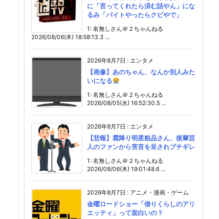
に「言ってくれたら済む話やん」にな
るみ「バイトやったらクビやで」
1: 名無しさん＠２ちゃんねる
2026/08/06(木) 18:58:13.3 ...
2026年8月7日
:
エンタメ
【画像】あのちゃん、なんか別人みた
いになる
1: 名無しさん＠２ちゃんねる
2026/08/05(水) 16:52:30.5 ...
2026年8月7日
:
エンタメ
【悲報】霜降り明星粗品さん、後輩芸
人のファンから苦言を呈されブチギレ
1: 名無しさん＠２ちゃんねる
2026/08/06(木) 19:01:48.6 ...
2026年8月7日
:
アニメ・漫画・ゲーム
金曜ロードショー「借りくらしのアリ
エッティ」って面白いの？