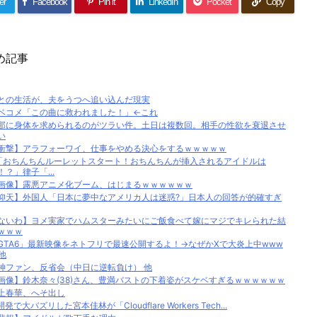
er
Facebook
Pin it
LinkedIn
Pocket
Copy
め記事
との生活が、夫をうつへ追い込んだ現実
ベコメ「この曲に救われました！」←これ
那に身体を求められるのがツラい件。土日は複数回。相手の性欲を衰退させ
い
衝撃】アラフォーワイ、仕事をやめる決心をするｗｗｗｗｗ
「おちんちんルーレットスタート！おちんちんが挿入されるアイドルは
！？」律子「...
画像】露悪アニメ化ブーム、はじまるｗｗｗｗｗｗ
仰天】外国人「日本に夢中なアメリカ人は迷惑?」日本人の回答が的確すぎ
ないわ】ヨメ実家でハムスターみたいにご飯食べて嫁にマジでキレられた結
ｗｗｗ
GTA6」最新映像をネトフリで最速公開するよ！→なぜかXで大炎上中www
 他
神ファン、反省会（中日に逆転負け） 他
画像】鈴木奈々(38)さん、豊満バストの下着姿がスケベすぎるｗｗｗｗｗｗ
上春華、へそ出し
開発で大バズリした宮本佳林が「Cloudflare Workers Tech...