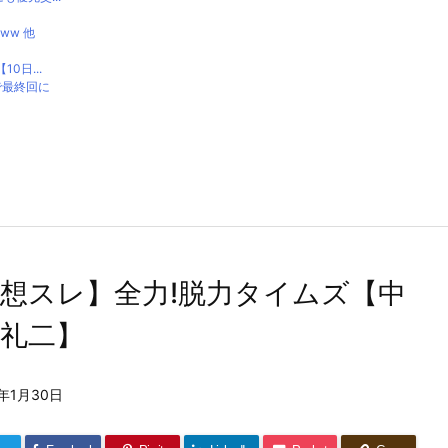
ww 他
0日...
で最終回に
想スレ】全力!脱力タイムズ【中
礼二】
1年1月30日