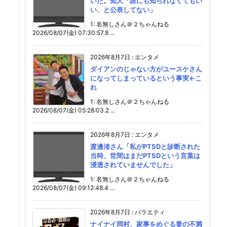
いた。知人「誰にも知られなくてもい
い、と公表してない」
1: 名無しさん＠２ちゃんねる
2026/08/07(金) 07:30:57.8 ...
2026年8月7日
:
エンタメ
ダイアンのじゃない方がユースケさん
になってしまっているという事実←こ
れ
1: 名無しさん＠２ちゃんねる
2026/08/07(金) 05:28:03.2 ...
2026年8月7日
:
エンタメ
渡邊渚さん「私がPTSDと診断された
当時、世間はまだPTSDという言葉は
浸透されていませんでした」
1: 名無しさん＠２ちゃんねる
2026/08/07(金) 09:12:48.4 ...
2026年8月7日
:
バラエティ
ナイナイ岡村、家事をめぐる妻の不満