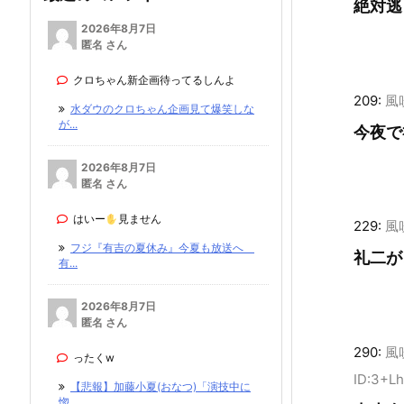
絶対逃
2026年8月7日
匿名 さん
クロちゃん新企画待ってるしんよ
209:
風
水ダウのクロちゃん企画見て爆笑しな
が...
今夜で
2026年8月7日
匿名 さん
はいー
見ません
229:
風
フジ『有吉の夏休み』今夏も放送へ
礼二が
有...
2026年8月7日
匿名 さん
290:
風
ったくw
ID:3+L
【悲報】加藤小夏(おなつ)「演技中に
惚...