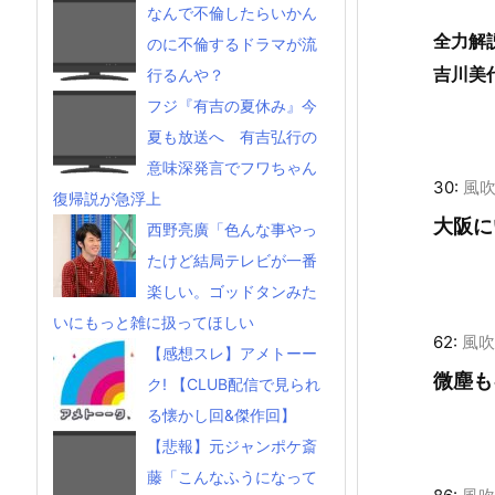
なんで不倫したらいかん
全力解
のに不倫するドラマが流
吉川美
行るんや？
フジ『有吉の夏休み』今
夏も放送へ 有吉弘行の
意味深発言でフワちゃん
30:
風
復帰説が急浮上
大阪に
西野亮廣「色んな事やっ
たけど結局テレビが一番
楽しい。ゴッドタンみた
いにもっと雑に扱ってほしい
62:
風吹
【感想スレ】アメトーー
微塵も
ク! 【CLUB配信で見られ
る懐かし回&傑作回】
【悲報】元ジャンポケ斎
藤「こんなふうになって