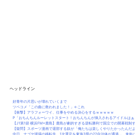
ヘッドライン
好青年の片思いが壊れていくまで
ツベコメ「この曲に救われました！」←これ
【衝撃】アラフォーワイ、仕事をやめる決心をするｗｗｗｗｗ
P「おちんちんルーレットスタート！おちんちんが挿入されるアイドルはぁ！
【J1第1節 横浜FM×鹿島】鹿島が劇的すぎる逆転勝利で国立での開幕戦制す！
【疑問】スポーツ漫画で退部する奴が「俺たちは楽しくやりたかったんだよ」
中日 ナゴヤ球場の移転先、1次選定を東海3県の22自治体が通過… 来年にも