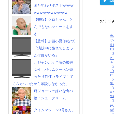
Twitt
また匂わせポストwwww
wwwwwwwwwwww
【悲報】クロちゃん、と
おすす
んでもないツイートをす
る
妻
ツ
【悲報】加藤小夏(おなつ)
旦
「演技中に惚れてしまっ
た
【
た俳優がいる」
P
ぁ
元ジャンポケ斉藤の被害
【
女性「バウムクーヘン売
【
た
ったりTikTokライブして
【
果
てムカついたから示談しなかった」
「
所ジョージの嫌いな食べ
w
阪
物：シュークリーム
【
井
タイムマシーン3号さん、
AI