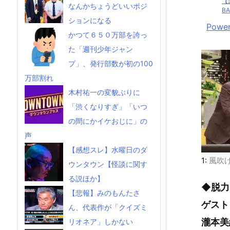
【
なんかちょうどいいポジ
B
ションになる
Power
かつて６５０万部を誇っ
た「週刊少年ジャン
プ」、発行部数が初の100
万部割れ
木村祐一の変貌ぶりに
「渋くなりすぎ」「いつ
の間にかイケおじに」の
声
【感想スレ】水曜日のダ
1:
風吹
ウンタウン【怪談に関す
る説ほか】
◆脱力
【悲報】みのもんたさ
ゲスト
ん、代表作が「クイズミ
瀧本美
リオネア」しかない