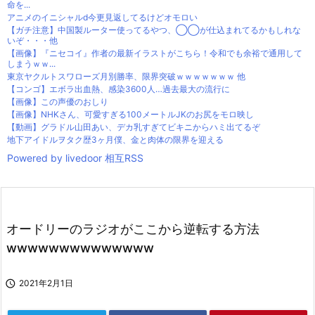
命を...
アニメのイニシャルd今更見返してるけどオモロい
【ガチ注意】中国製ルーター使ってるやつ、◯◯が仕込まれてるかもしれな
いぞ・・・他
【画像】『ニセコイ』作者の最新イラストがこちら！令和でも余裕で通用して
しまうｗｗ...
東京ヤクルトスワローズ月別勝率、限界突破ｗｗｗｗｗｗｗ 他
【コンゴ】エボラ出血熱、感染3600人…過去最大の流行に
【画像】この声優のおしり
【画像】NHKさん、可愛すぎる100メートルJKのお尻をモロ映し
【動画】グラドル山田あい、デカ乳すぎてビキニからハミ出てるぞ
地下アイドルヲタク歴3ヶ月僕、金と肉体の限界を迎える
Powered by livedoor 相互RSS
オードリーのラジオがここから逆転する方法
wwwwwwwwwwwwww

2021年2月1日