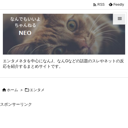

Feedly
RSS


メニュ

サイド

エンタメネタを中心になんJ、なんGなどの話題のスレやネットの反
前へ
応を紹介するまとめサイトです。

次へ


ホーム
>

エンタメ
検索
スポンサーリンク