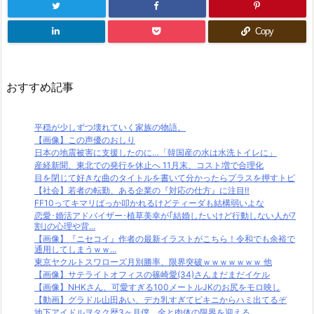
Copy
おすすめ記事
平穏が少しずつ壊れていく家族の物語。
【画像】この声優のおしり
日本の地震被害に支援したのに…「韓国産の水は水洗トイレに」
産経新聞、東北での発行を休止へ 11月末、コスト増で合理化
目を閉じて好きな曲のタイトルを書いて分かったらプラスを押すトピ
【社会】若者の転勤、ある企業の『対応の仕方』に注目‼
FF10ってキマリばっか叩かれるけどティーダも結構弱いよな
恋愛･婚活アドバイザー･植草美幸が｢結婚したいけど行動しない人が7
割｣の心理や背...
【画像】『ニセコイ』作者の最新イラストがこちら！令和でも余裕で
通用してしまうｗｗ...
東京ヤクルトスワローズ月別勝率、限界突破ｗｗｗｗｗｗｗ 他
【画像】サテライトオフィスの篠崎愛(34)さんまだまだイケル
【画像】NHKさん、可愛すぎる100メートルJKのお尻をモロ映し
【動画】グラドル山田あい、デカ乳すぎてビキニからハミ出てるぞ
地下アイドルヲタク歴3ヶ月僕、金と肉体の限界を迎える