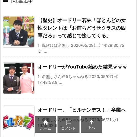

関連記事
【歴史】オードリー若林「ほとんどの女
性タレントは『お前らどうせクラスの四
軍だろ』って感じで接してくる」
1: 風吹けば名無し 2020/05/09(土) 14:29:30.75
ID: ...
オードリーがYouTube始めた結果ｗｗｗ
1: 名無しさん＠5ちゃんねる 2023/05/07(日)
17:48:58.8 ...
オードリー、「ヒルナンデス！」卒業へ
1: 名無しさん＠5ちゃんねる 2023/06/21(水)



16:15:32.6 ...
上へ
ホーム
コメント