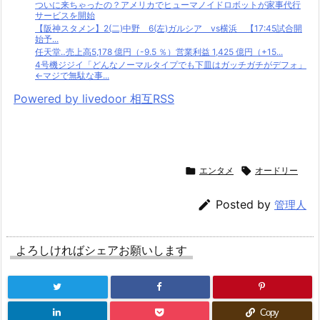
ついに来ちゃったの？アメリカでヒューマノイドロボットが家事代行
サービスを開始
【阪神スタメン】2(二)中野 6(左)ガルシア vs横浜 【17:45試合開
始予...
任天堂‥売上高5,178 億円（-9.5 ％）営業利益 1,425 億円（+15...
4号機ジジイ「どんなノーマルタイプでも下皿はガッチガチがデフォ」
←マジで無駄な事...
Powered by livedoor 相互RSS

エンタメ

オードリー

Posted by
管理人
よろしければシェアお願いします
Copy