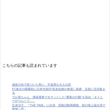
こちらの記事も読まれています
成長の先で気づいた想い、不器用な大人の恋
FC東京の開幕戦に日本代表DF長友佑都が来場し挨拶 去就に注目集ま
る
でか美ちゃん、満員電車でモヤッとした“乗客の行動”を告白「オイニ
ーがつらくて…」
広末涼子、『THE TIME』に出演 芸能活動再開後、初の地上波出演で
復帰へ思...