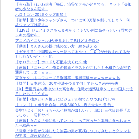
【赤っ恥】れいわ信者「毎日、渋谷でデモが起きてる」 ネット「参加
者の少なさを隠す...
ハロ！コン 2026 グッズ追加！
【衝撃】週刊少年ジャンプさん ついに100万部を割ってしまう 何
故ジャンプは読ま...
【.LIVE】ジェノミクスあんま強そうじゃない割に高そうという恐竜デ
ッキの宿命を...
アニメのイニシャルd今更見返してるけどオモロい
【動画】まんさんの投げ銭の乞い方一線を越える
【ガチ注意】中国製ルーター使ってるやつ、◯◯が仕込まれてるか
もしれないぞ・・・他
【ホロライブ】ホロドリ石配布渋くね？ 他
【画像】『ニセコイ』作者の最新イラストがこちら！令和でも余裕で
通用してしまうｗｗ...
東京ヤクルトスワローズ月別勝率、限界突破ｗｗｗｗｗｗｗ 他
【疑問】日本経済、30年停滞←今まで何してたん？wwww他
【X】豊臣秀吉の妻ゆかりの高台寺、住職が迷惑駐車をした中国人に注
意したら「もうす...
【衝撃】強さと引き換えにビジュアル捨てたやつあげてけw
【コンゴ】エボラ出血熱、感染3600人…過去最大の流行に
美空ひばり「おとうちゃん小林旭がほしい」、山口組三代目組長「よ
っしゃ」、昭和ヤバ...
【画像】女さん「先に食べていいよ」って言ったら本当に食べちゃっ
た⇒結果ｗｗ
「電車で女性が失神したら無言の男が真横についてきた」とタレント
が主張、虚言疑惑が...