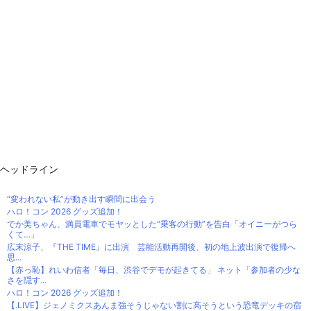
ヘッドライン
“変われない私”が動き出す瞬間に出会う
ハロ！コン 2026 グッズ追加！
でか美ちゃん、満員電車でモヤッとした“乗客の行動”を告白「オイニーがつら
くて…」
広末涼子、『THE TIME』に出演 芸能活動再開後、初の地上波出演で復帰へ
思...
【赤っ恥】れいわ信者「毎日、渋谷でデモが起きてる」 ネット「参加者の少な
さを隠す...
ハロ！コン 2026 グッズ追加！
【.LIVE】ジェノミクスあんま強そうじゃない割に高そうという恐竜デッキの宿