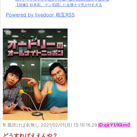
【画像】杉本彩、マン毛隠した全裸ナマ乳がHすぎる
Powered by livedoor 相互RSS
1:
風吹けば名無し
2021/02/01(月) 15:16:16.29
ID:qkY1/Kkm0
どうすればええんや？