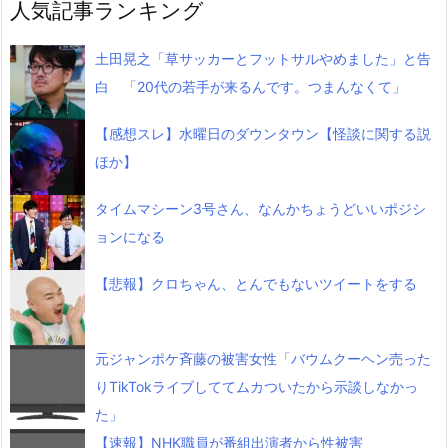
人気記事ランキング
土田晃之「草サッカーとフットサルやめました」と告
白 「20代の若手が来るんです。つまんなくて」
【感想スレ】水曜日のダウンタウン【怪談に関する説
ほか】
タイムマシーン3号さん、なんかちょうどいいポジシ
ョンになる
【悲報】クロちゃん、とんでもないツイートをする
元ジャンポケ斉藤の被害女性「バウムクーヘン売った
りTikTokライブしててムカついたから示談しなかっ
た」
【速報】NHK職員が番組出演者から性被害