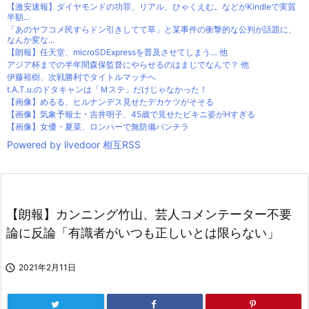
【激安速報】ダイヤモンドの功罪、リアル、ひゃくえむ。などがKindleで実質
半額...
「あのヤフコメ民すらドン引きしてて草」と某事件の衝撃的な公判が話題に、
なんか変な...
【朗報】任天堂、microSDExpressを普及させてしまう… 他
アジア杯までの半年間森保監督にやらせるのはまじでなんで？ 他
伊藤裕樹、次戦勝利でタイトルマッチへ
t.A.T.u.のドタキャンは「Ｍステ」だけじゃなかった！
【画像】めるる、ヒルナンデス見せたデカケツがそそる
【画像】気象予報士・吉井明子、45歳で見せたビキニ姿がHすぎる
【画像】女優・夏菜、ロンハーで無防備パンチラ
Powered by livedoor 相互RSS
【朗報】カンニング竹山、芸人コメンテーター不要
論に反論「有識者がいつも正しいとは限らない」

2021年2月11日