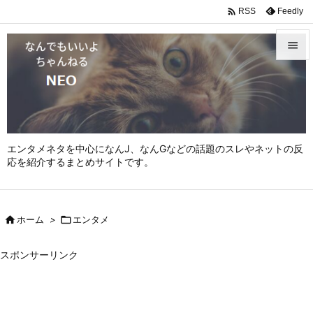

Feedly
RSS


メニュ

サイド

エンタメネタを中心になんJ、なんGなどの話題のスレやネットの反
前へ
応を紹介するまとめサイトです。

次へ


ホーム
>

エンタメ
検索
スポンサーリンク