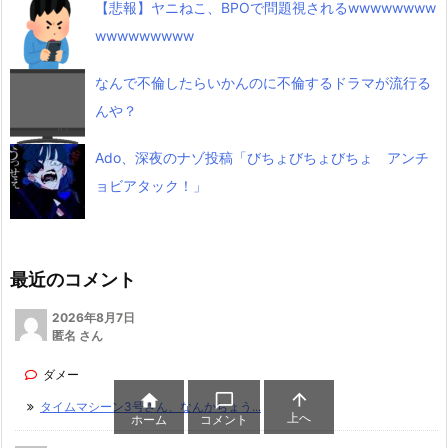
【悲報】ヤニねこ、BPOで問題視されるwwwwwwww
wwwwwwwww
なんで不倫したらいかんのに不倫するドラマが流行る
んや？
Ado、深夜のナゾ投稿「びちょびちょびちょ アンチ
ョビアタック！」
最近のコメント
2026年8月7日
匿名 さん
ダメー



タイムマシーン3号さん、なんかちょう...
上へ
ホーム
コメント