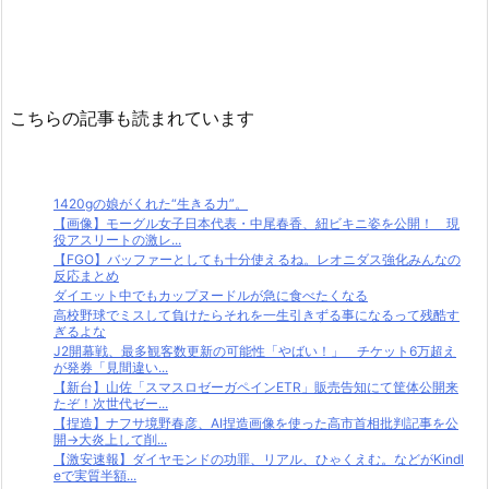
こちらの記事も読まれています
1420gの娘がくれた“生きる力”。
【画像】モーグル女子日本代表・中尾春香、紐ビキニ姿を公開！ 現
役アスリートの激レ...
【FGO】バッファーとしても十分使えるね。レオニダス強化みんなの
反応まとめ
ダイエット中でもカップヌードルが急に食べたくなる
高校野球でミスして負けたらそれを一生引きずる事になるって残酷す
ぎるよな
J2開幕戦、最多観客数更新の可能性「やばい！」 チケット6万超え
が発券「見間違い...
【新台】山佐「スマスロゼーガペインETR」販売告知にて筐体公開来
たぞ！次世代ゼー...
【捏造】ナフサ境野春彦、AI捏造画像を使った高市首相批判記事を公
開→大炎上して削...
【激安速報】ダイヤモンドの功罪、リアル、ひゃくえむ。などがKindl
eで実質半額...