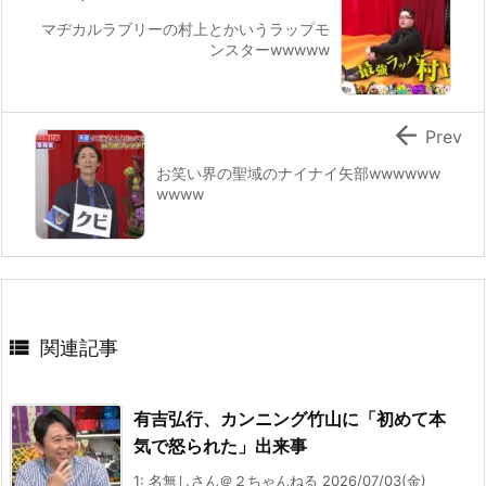
マヂカルラブリーの村上とかいうラップモ
ンスターwwwww

Prev
お笑い界の聖域のナイナイ矢部wwwwww
wwww

関連記事
有吉弘行、カンニング竹山に「初めて本
気で怒られた」出来事
1: 名無しさん＠２ちゃんねる 2026/07/03(金)