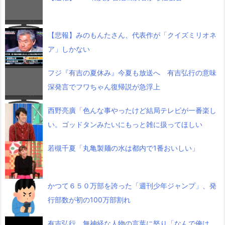
【悲報】みのもんたさん、代表作が「クイズミリオネ
ア」しかない
フジ『有吉の夏休み』今夏も放送へ 有吉弘行の意味
深発言でフワちゃん復帰説が急浮上
西野亮廣「色んな事やったけど結局テレビが一番楽し
い。ゴッドタンみたいにもっと雑に扱ってほしい
若槻千夏「丸亀製麺の水は都内で1番おいしい」
かつて６５０万部を誇った「週刊少年ジャンプ」、発
行部数が初の100万部割れ
有吉弘行、無神経な人物の言葉に怒り「なんで俺は