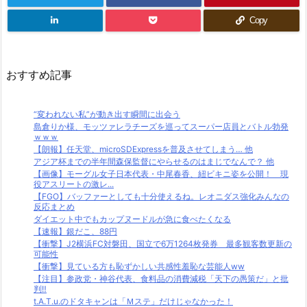
Copy
おすすめ記事
“変われない私”が動き出す瞬間に出会う
島倉りか様、モッツァレラチーズを巡ってスーパー店員とバトル勃発
ｗｗｗ
【朗報】任天堂、microSDExpressを普及させてしまう… 他
アジア杯までの半年間森保監督にやらせるのはまじでなんで？ 他
【画像】モーグル女子日本代表・中尾春香、紐ビキニ姿を公開！ 現
役アスリートの激レ...
【FGO】バッファーとしても十分使えるね。レオニダス強化みんなの
反応まとめ
ダイエット中でもカップヌードルが急に食べたくなる
【速報】銀だこ、88円
【衝撃】J2横浜FC対磐田、国立で6万1264枚発券 最多観客数更新の
可能性
【衝撃】見ている方も恥ずかしい共感性羞恥な芸能人ww
【注目】参政党・神谷代表、食料品の消費減税「天下の愚策だ」と批
判‼
t.A.T.u.のドタキャンは「Ｍステ」だけじゃなかった！