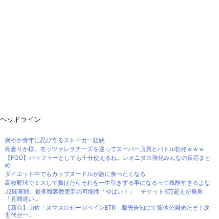
ヘッドライン
爽やか青年に忍び寄るストーカー疑惑
島倉りか様、モッツァレラチーズを巡ってスーパー店員とバトル勃発ｗｗｗ
【FGO】バッファーとしても十分使えるね。レオニダス強化みんなの反応まと
め
ダイエット中でもカップヌードルが急に食べたくなる
高校野球でミスして負けたらそれを一生引きずる事になるって残酷すぎるよな
J2開幕戦、最多観客数更新の可能性「やばい！」 チケット6万超えが発券
「見間違い...
【新台】山佐「スマスロゼーガペインETR」販売告知にて筐体公開来たぞ！次
世代ゼー...