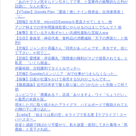
「あのヤフコメ民すらドン引きしてて草」と某事件の衝撃的な公判が
話題に、なんか変な...
【VTuber】Google Play「選抜！推しナイン発表会」出演者発表！
『に...
【朗報】任天堂、microSDExpressを普及させてしまう… 他
アジア杯までの半年間森保監督にやらせるのはまじでなんで？ 他
【衝撃】見ている方も恥ずかしい共感性羞恥な芸能人ww
【注目】参政党・神谷代表、食料品の消費減税「天下の愚策だ」と批
判‼
【悲報】ジャンポケ斉藤さん「同意があったんです。本当です。信じ
て下さい」←何でこ...
【芸能】愛煙家・岸谷蘭丸「喫煙者の権利がマジで侵害されてる」と
私見 「いくら税金...
伊藤裕樹、次戦勝利でタイトルマッチへ
【悲報】Googleのエンジニア「AIで仕事がつまらなくなった」
【画像】日産が社運をかけて発売するSUVがこちらです‥‥
【徹底議論】近代日本史で最も取り返しのつかなかった失敗って何？
他
コンビニワイ「廃棄ある？」店員「ありますよ」ワイ「ちょうだい」
←最悪の末路を迎...
増水した川に取り残されたアライグマ、パドルボードで救助されて人
の脚の下に潜り込む...
【Liella!】「始まりは君の空」をライブで見る度【ラブライブ！スー
パースター...
容姿と成績で姉ばかり可愛がり、私を放置・差別してきた毒母→「馬
鹿娘」と見下され続...