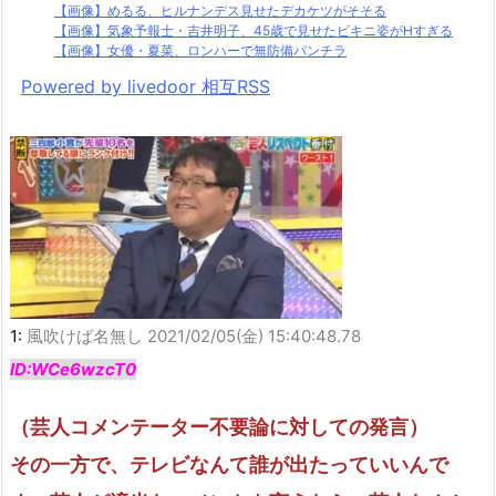
【画像】めるる、ヒルナンデス見せたデカケツがそそる
【画像】気象予報士・吉井明子、45歳で見せたビキニ姿がHすぎる
【画像】女優・夏菜、ロンハーで無防備パンチラ
Powered by livedoor 相互RSS
1:
風吹けば名無し
2021/02/05(金) 15:40:48.78
ID:WCe6wzcT0
（芸人コメンテーター不要論に対しての発言）
その一方で、テレビなんて誰が出たっていいんで