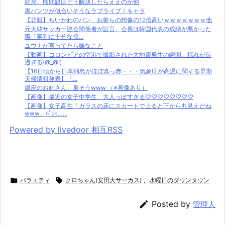
結局、熊問題はどう解決したらええのか他
黒パンツが似合いそうなラブライブ！キャラ
【悲報】ちいかわのパン、お前らの想像の12倍高いｗｗｗｗｗｗｗ他
元大韓サッカー協会関係者が証言、会長は韓国代表の成績が悪かった
際「審判に十分な接...
ユウナが言ってたら嫌なこと
【動画】コロンビアの空港で撮影された大地震発生の瞬間。揺れが長
過ぎる(@_@;)
【16日頃から日本列島がほぼ真っ赤・・・気象庁が高温に関する早期
天候情報発表】「...
銀座のお姉さん、暑そうwww （※画像あり）
【画像】最近の女子中学生、大人っぽすぎる♡♡♡♡♡♡♡♡
【画像】女子高生「ガラスの床にスカートで上ると下から丸見えだね
www」ﾊﾟｼｬ…...
Powered by livedoor 相互RSS

バラエティ

クロちゃん(安田大サーカス)
,
水曜日のダウンタウン

Posted by
管理人