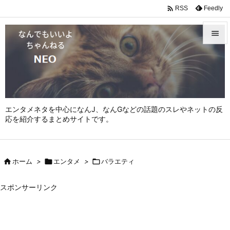

Feedly
RSS


メニュ

サイド

エンタメネタを中心になんJ、なんGなどの話題のスレやネットの反
前へ
応を紹介するまとめサイトです。

次へ


ホーム
>

エンタメ
>

バラエティ
検索
スポンサーリンク