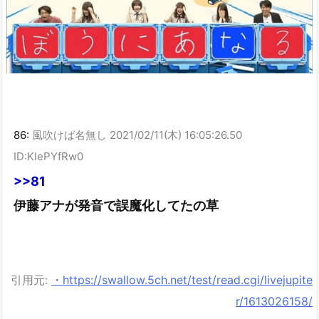
86:
風吹けば名無し
2021/02/11(木) 16:05:26.50
ID:KlePYfRw0
>>81
伊藤アナが発音で誤魔化してたの草
引用元:
・https://swallow.5ch.net/test/read.cgi/livejupite
r/1613026158/