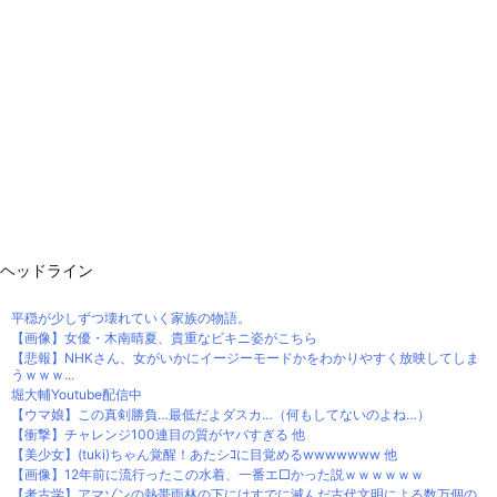
ヘッドライン
平穏が少しずつ壊れていく家族の物語。
【画像】女優・木南晴夏、貴重なビキニ姿がこちら
【悲報】NHKさん、女がいかにイージーモードかをわかりやすく放映してしま
うｗｗｗ...
堀大輔Youtube配信中
【ウマ娘】この真剣勝負…最低だよダスカ…（何もしてないのよね…）
【衝撃】チャレンジ100連目の質がヤバすぎる 他
【美少女】(tuki)ちゃん覚醒！あたシｺに目覚めるwwwwwww 他
【画像】12年前に流行ったこの水着、一番エ□かった説ｗｗｗｗｗｗ
【考古学】アマゾンの熱帯雨林の下にはすでに滅んだ古代文明による数万個の