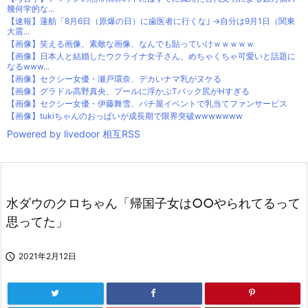
幾何学的な...
【速報】蓮舫「8月6日（原爆の日）に歯医者に行くな｣ →自分は9月1日（関東
大震...
【画像】笑える画像、素敵な画像、なんでも貼っていけｗｗｗｗｗ
【画像】日本人と結婚したウクライナ女子さん、めちゃくちゃ可愛いと話題に
なるwww...
【画像】セクシー女優・瀬戸環奈、デカいナマ乳がヌケる
【画像】グラドル高野真央、プールに浮かぶTバック尻がHすぎる
【画像】セクシー女優・伊藤舞雪、パチ屋イベントで乳当てファンサービス
【画像】tukiちゃんのおっぱいが成長期で限界突破wwwwwww
Powered by livedoor 相互RSS
水ダウのクロちゃん「帰国子女は○○やられてるって
思ってた」

2021年2月12日