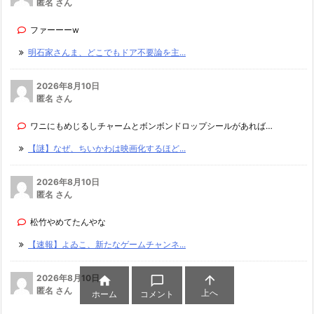
匿名 さん
ファーーーw
明石家さんま、どこでもドア不要論を主...
2026年8月10日
匿名 さん
ワニにもめじるしチャームとボンボンドロップシールがあれば…
【謎】なぜ、ちいかわは映画化するほど...
2026年8月10日
匿名 さん
松竹やめてたんやな
【速報】よゐこ、新たなゲームチャンネ...

2026年8月10日


匿名 さん
上へ
ホーム
コメント