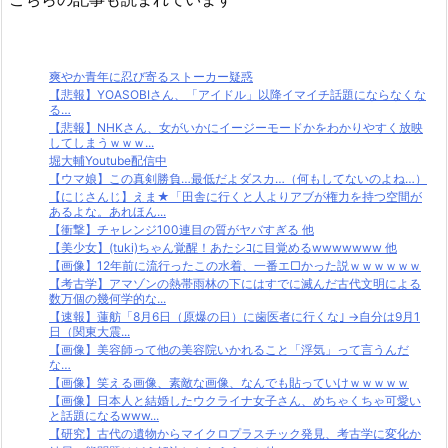
爽やか青年に忍び寄るストーカー疑惑
【悲報】YOASOBIさん、「アイドル」以降イマイチ話題にならなくな
る…
【悲報】NHKさん、女がいかにイージーモードかをわかりやすく放映
してしまうｗｗｗ...
堀大輔Youtube配信中
【ウマ娘】この真剣勝負…最低だよダスカ…（何もしてないのよね…）
【にじさんじ】えま★「田舎に行くと人よりアブが権力を持つ空間が
あるよな。あれほん...
【衝撃】チャレンジ100連目の質がヤバすぎる 他
【美少女】(tuki)ちゃん覚醒！あたシｺに目覚めるwwwwwww 他
【画像】12年前に流行ったこの水着、一番エ□かった説ｗｗｗｗｗｗ
【考古学】アマゾンの熱帯雨林の下にはすでに滅んだ古代文明による
数万個の幾何学的な...
【速報】蓮舫「8月6日（原爆の日）に歯医者に行くな｣ →自分は9月1
日（関東大震...
【画像】美容師って他の美容院いかれること「浮気」って言うんだ
な…
【画像】笑える画像、素敵な画像、なんでも貼っていけｗｗｗｗｗ
【画像】日本人と結婚したウクライナ女子さん、めちゃくちゃ可愛い
と話題になるwww...
【研究】古代の遺物からマイクロプラスチック発見、考古学に変化か