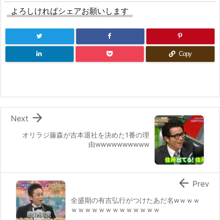
よろしければシェアお願いします
Copy

Next
オリラジ藤森が吉本退社を決めた1番の理
由wwwwwwwwww

Prev
全盛期の有吉弘行がつけたあだ名wｗｗｗ
ｗｗｗｗｗｗｗｗｗｗｗｗｗ