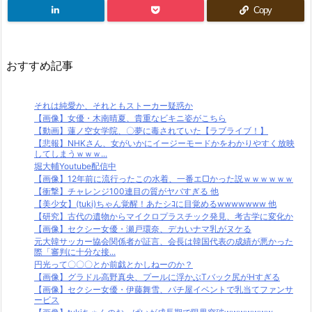
Copy
おすすめ記事
それは純愛か、それともストーカー疑惑か
【画像】女優・木南晴夏、貴重なビキニ姿がこちら
【動画】蓮ノ空女学院、〇夢に毒されていた【ラブライブ！】
【悲報】NHKさん、女がいかにイージーモードかをわかりやすく放映
してしまうｗｗｗ...
堀大輔Youtube配信中
【画像】12年前に流行ったこの水着、一番エ□かった説ｗｗｗｗｗｗ
【衝撃】チャレンジ100連目の質がヤバすぎる 他
【美少女】(tuki)ちゃん覚醒！あたシｺに目覚めるwwwwwww 他
【研究】古代の遺物からマイクロプラスチック発見、考古学に変化か
【画像】セクシー女優・瀬戸環奈、デカいナマ乳がヌケる
元大韓サッカー協会関係者が証言、会長は韓国代表の成績が悪かった
際「審判に十分な接...
円光って〇〇〇とか前戯とかしねーのか？
【画像】グラドル高野真央、プールに浮かぶTバック尻がHすぎる
【画像】セクシー女優・伊藤舞雪、パチ屋イベントで乳当てファンサ
ービス