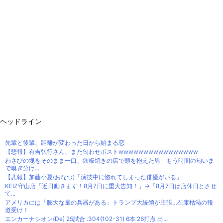
ヘッドライン
先輩と後輩、距離が変わった日から始まる恋
【悲報】有吉弘行さん、また匂わせポストwwwwwwwwwwwwwwww
わさびの塊をそのまま一口、鉄板焼きの店で頭を抱えた男「もう時間の匂いま
で嗅ぎ分け...
【悲報】加藤小夏(おなつ)「演技中に惚れてしまった俳優がいる」
KEIZ守山店「近日動きます！8月7日に重大告知！」→「8月7日は店休日とさせ
て...
アメリカには「膨大な量の兵器がある」トランプ大統領が主張…在庫枯渇の報
道受け！
エンカーナシオン(De) 25試合 .304(102-31) 6本 26打点 出...