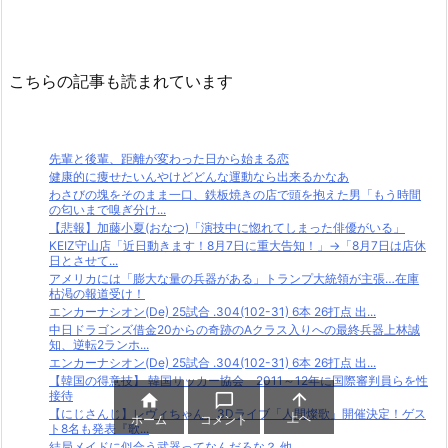
こちらの記事も読まれています
先輩と後輩、距離が変わった日から始まる恋
健康的に痩せたいんやけどどんな運動なら出来るかなあ
わさびの塊をそのまま一口、鉄板焼きの店で頭を抱えた男「もう時間
の匂いまで嗅ぎ分け...
【悲報】加藤小夏(おなつ)「演技中に惚れてしまった俳優がいる」
KEIZ守山店「近日動きます！8月7日に重大告知！」→「8月7日は店休
日とさせて...
アメリカには「膨大な量の兵器がある」トランプ大統領が主張…在庫
枯渇の報道受け！
エンカーナシオン(De) 25試合 .304(102-31) 6本 26打点 出...
中日ドラゴンズ借金20からの奇跡のAクラス入りへの最終兵器上林誠
知、逆転2ランホ...
エンカーナシオン(De) 25試合 .304(102-31) 6本 26打点 出...
【韓国の得意技】 韓国サッカー協会 2011～12年に国際審判員らを性
接待



【にじさんじ】レヴィちゃん、3Dライブ「人間燦歌」開催決定！ゲス
上へ
ホーム
コメント
ト8名も発表『歌...
結局メイドに似合う武器ってなんだろな？ 他