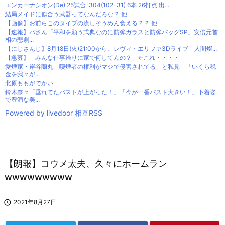
エンカーナシオン(De) 25試合 .304(102-31) 6本 26打点 出...
結局メイドに似合う武器ってなんだろな？ 他
【画像】お前らこのタイプの流しそうめん食える？？ 他
【速報】パさん「平和を願う式典なのに防弾ガラスと防弾バッグSP」安倍元首
相の悲劇...
【にじさんじ】8月18日(火)21:00から、レヴィ・エリファ3Dライブ「人間燦...
【急募】「みんな仕事帰りに家で何してんの？」←これ・・・・
愛煙家・岸谷蘭丸「喫煙者の権利がマジで侵害されてる」と私見 「いくら税
金を我々が...
北原ももがでかい
鈴木奈々「垂れてたバストが上がった！」「今が一番バスト大きい！」下着姿
で豊満な美...
Powered by livedoor 相互RSS
【朗報】コウメ太夫、久々にホームラン
wwwwwwwww

2021年8月27日