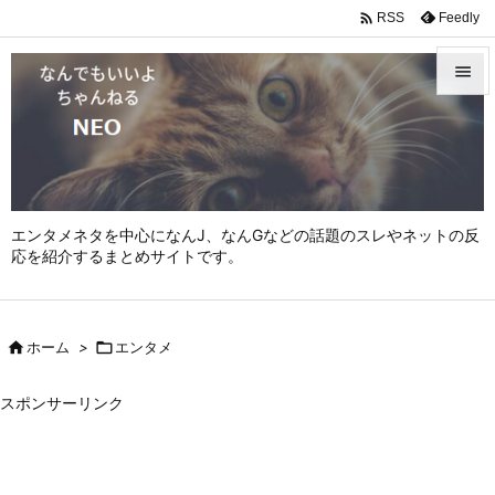

Feedly
RSS


メニュ

サイド

エンタメネタを中心になんJ、なんGなどの話題のスレやネットの反
前へ
応を紹介するまとめサイトです。

次へ


ホーム
>

エンタメ
検索
スポンサーリンク