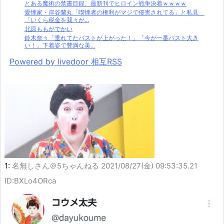
とある魔術の禁書目録、最新刊でヒロイン戦争決着ｗｗｗｗ
愛煙家・岸谷蘭丸「喫煙者の権利がマジで侵害されてる」と私見
「いくら税金を我々が...
北原ももがでかい
鈴木奈々「垂れてたバストが上がった！」「今が一番バスト大き
い！」下着姿で豊満な美...
Powered by livedoor 相互RSS
1:
名無しさん＠5ちゃんねる
2021/08/27(金) 09:53:35.21
ID:BXLo4ORca