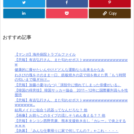
Copy
おすすめ記事
【マンガ】海外病院トラブルファイル
【悲報】有吉弘行さん、また匂わせポストwwwwwwwwwwwwwww
w
健康的に痩せたいんやけどどんな運動なら出来るかなあ
わさびの塊をそのまま一口、鉄板焼きの店で頭を抱えた男「もう時間
の匂いまで嗅ぎ分け...
【悲報】加藤小夏(おなつ)「演技中に惚れてしまった俳優がいる」
【韓国の得意技】 韓国サッカー協会 2011～12年に国際審判員らを性
接待
【悲報】有吉弘行さん、また匂わせポストwwwwwwwwwwwwwww
wwwwww...
結局メイドに似合う武器ってなんだろな？ 他
【画像】お前らこのタイプの流しそうめん食える？？ 他
【悲報】キンコン西野亮廣、熊本支援炊き出し「カレー」で炎上する
ｗｗｗ
【急募】「みんな仕事帰りに家で何してんの？」←これ・・・・