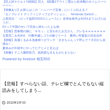
【巨人対ヤクルト19回戦】巨人、8回裏2アウト二塁から松本剛のタイムリーツ
ーベー...
【画像あり】お前らはこの「ハンバーグ定食」にいくら払える？
「ゼノブレイド ディフィニティブエディション」 Nintendo Switch ...
上原浩治「（ロッテ益田250Sのニュースに）名球会条件は400Sまで上げたほ
うが...
EVって中国のせいで完全に終わったよな他
【悲報】思春期の娘に「キモッ」と言われたお父さん、グレるｗｗｗｗｗｗｗ
玉置浩二＆ASKA、10数年越しコラボ曲リリース 番同い年盟友の完全合作
【朗報】高瀬くるみ＆浅倉樹々がランチ「ききちゃんって呼んで？今日から友
達ね！」
夏休みの午前中にやってたアニメと言えば
【画像】テニス園田彩乃、筋肉質な太ももがたまらない
Powered by livedoor 相互RSS
【悲報】すべらない話、テレビ欄でとんでもない縦
読みをしてしまう…

2022年2月1日