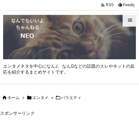

Feedly
RSS


メニュ

サイド

エンタメネタを中心になんJ、なんGなどの話題のスレやネットの反
前へ
応を紹介するまとめサイトです。

次へ


ホーム
>

エンタメ
>

バラエティ
検索
スポンサーリンク