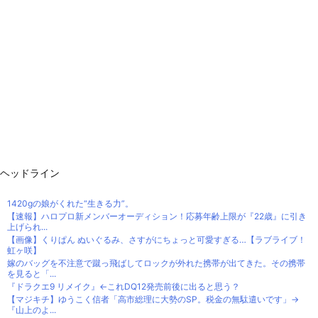
ヘッドライン
1420gの娘がくれた“生きる力”。
【速報】ハロプロ新メンバーオーディション！応募年齢上限が『22歳』に引き
上げられ...
【画像】くりぱん ぬいぐるみ、さすがにちょっと可愛すぎる…【ラブライブ！
虹ヶ咲】
嫁のバッグを不注意で蹴っ飛ばしてロックが外れた携帯が出てきた。その携帯
を見ると「...
『ドラクエ9 リメイク』←これDQ12発売前後に出ると思う？
【マジキチ】ゆうこく信者「高市総理に大勢のSP。税金の無駄遣いです」→
『山上のよ...