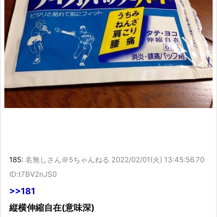
185:
名無しさん＠5ちゃんねる
2022/02/01(火) 13:45:56.70
ID:t7BV2nJS0
>>181
縦横伸縮自在(意味深)