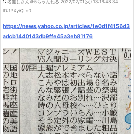
1:
名無しさん＠5ちゃんねる
2022/02/01(火) 13:16:48.34
ID:1PXyiQLo0
https://news.yahoo.co.jp/articles/1e0d1f4156d3
adcb1440143db9ffe45a3eb81176