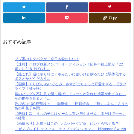
Copy
おすすめ記事
ブブ家のドタバタが、今日も愛おしい！
【速報】ハロプロ新メンバーオーディション！応募年齢上限が『22
歳』に引き上げられ...
【艦これ】逆に削り時にアホみたいに強いけど削るたびに弱体化する
ボスとかどうだろう...
【画像】くりぱん ぬいぐるみ、さすがにちょっと可愛すぎる…【ラブ
ライブ！虹ヶ咲】
嫁のバッグを不注意で蹴っ飛ばしてロックが外れた携帯が出てきた。
その携帯を見ると「...
呼び名は100種類以上 「御座候」「回転焼き」「暫」…あんこ入りの
あの和菓子を関...
【悲報】親「うちの子にはゲームは買い与えません。本だけで十分」
→結果
【画像あり】お前らはこの「ハンバーグ定食」にいくら払える？
「ゼノブレイド ディフィニティブエディション」 Nintendo Switch
...