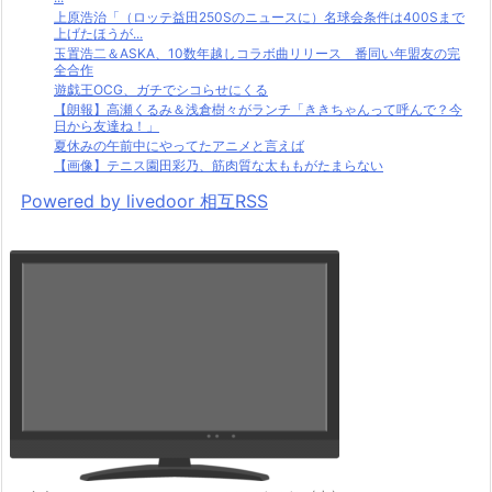
上原浩治「（ロッテ益田250Sのニュースに）名球会条件は400Sまで
上げたほうが...
玉置浩二＆ASKA、10数年越しコラボ曲リリース 番同い年盟友の完
全合作
遊戯王OCG、ガチでシコらせにくる
【朗報】高瀬くるみ＆浅倉樹々がランチ「ききちゃんって呼んで？今
日から友達ね！」
夏休みの午前中にやってたアニメと言えば
【画像】テニス園田彩乃、筋肉質な太ももがたまらない
Powered by livedoor 相互RSS