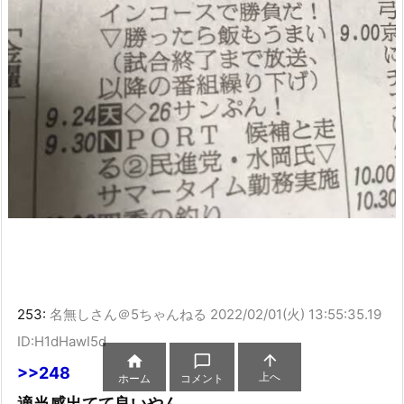
253:
名無しさん＠5ちゃんねる
2022/02/01(火) 13:55:35.19
ID:H1dHawI5d



>>248
上へ
ホーム
コメント
適当感出てて良いやん