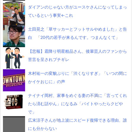
ダイアンのじゃない方がユースケさんになってしまっ
ているという事実←これ
土田晃之「草サッカーとフットサルやめました」と告
白 「20代の若手が来るんです。つまんなくて」
【悲報】霜降り明星粗品さん、後輩芸人のファンから
苦言を呈されブチギレ
木村祐一の変貌ぶりに「渋くなりすぎ」「いつの間に
かイケおじに」の声
ナイナイ岡村、家事をめぐる妻の不満に「言ってくれ
たら済む話やん」になるみ「バイトやったらクビや
で」
広末涼子さんが地上波にスピード復帰できる理由、誰
にも分からない