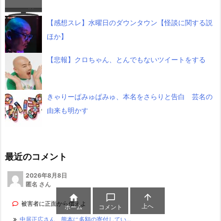
【感想スレ】水曜日のダウンタウン【怪談に関する説
ほか】
【悲報】クロちゃん、とんでもないツイートをする
きゃりーぱみゅぱみゅ、本名をさらりと告白 芸名の
由来も明かす
最近のコメント
2026年8月8日
匿名 さん



被害者に正面から償えよ
上へ
ホーム
コメント
中居正広さん、熊本に多額の寄付してい...