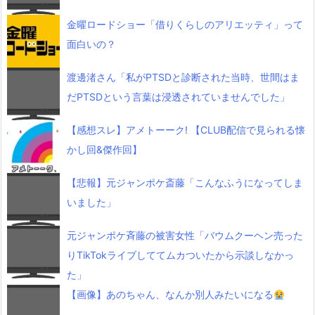
金曜ロードショー「借りくらしのアリエッティ」って
面白いの？
渡邊渚さん「私がPTSDと診断された当時、世間はま
だPTSDという言葉は浸透されていませんでした」
【感想スレ】アメトーーク! 【CLUB配信で見られる懐
かし回&傑作回】
【悲報】元ジャンポケ斎藤「こんなふうになってしま
いました」
元ジャンポケ斉藤の被害女性「バウムクーヘン売った
りTikTokライブしててムカついたから示談しなかっ
た」
【画像】あのちゃん、なんか別人みたいになる