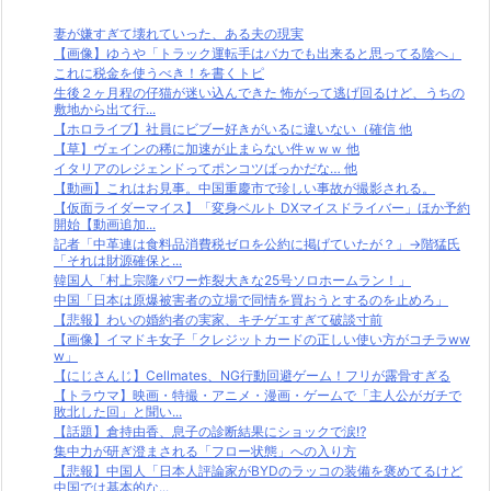
妻が嫌すぎて壊れていった、ある夫の現実
【画像】ゆうや「トラック運転手はバカでも出来ると思ってる陰へ」
これに税金を使うべき！を書くトピ
生後２ヶ月程の仔猫が迷い込んできた 怖がって逃げ回るけど、うちの
敷地から出て行...
【ホロライブ】社員にビブー好きがいるに違いない（確信 他
【草】ヴェインの稀に加速が止まらない件ｗｗｗ 他
イタリアのレジェンドってポンコツばっかだな… 他
【動画】これはお見事。中国重慶市で珍しい事故が撮影される。
【仮面ライダーマイス】「変身ベルト DXマイスドライバー」ほか予約
開始【動画追加...
記者「中革連は食料品消費税ゼロを公約に掲げていたが？」→階猛氏
「それは財源確保と...
韓国人「村上宗隆パワー炸裂大きな25号ソロホームラン！」
中国「日本は原爆被害者の立場で同情を買おうとするのを止めろ」
【悲報】わいの婚約者の実家、キチゲエすぎて破談寸前
【画像】イマドキ女子「クレジットカードの正しい使い方がコチラww
w」
【にじさんじ】Cellmates、NG行動回避ゲーム！フリが露骨すぎる
【トラウマ】映画・特撮・アニメ・漫画・ゲームで「主人公がガチで
敗北した回」と聞い...
【話題】倉持由香、息子の診断結果にショックで涙⁉
集中力が研ぎ澄まされる「フロー状態」への入り方
【悲報】中国人「日本人評論家がBYDのラッコの装備を褒めてるけど
中国では基本的な...