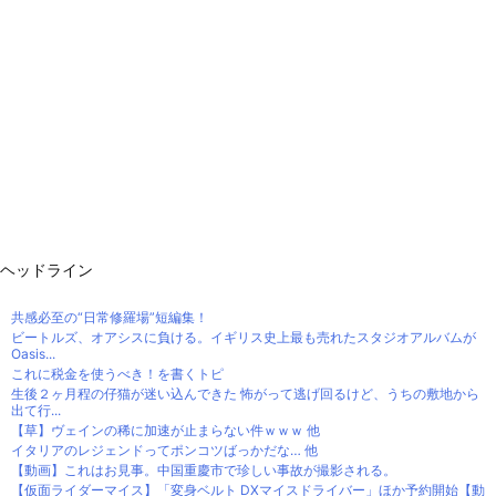
ヘッドライン
共感必至の“日常修羅場”短編集！
ビートルズ、オアシスに負ける。イギリス史上最も売れたスタジオアルバムが
Oasis...
これに税金を使うべき！を書くトピ
生後２ヶ月程の仔猫が迷い込んできた 怖がって逃げ回るけど、うちの敷地から
出て行...
【草】ヴェインの稀に加速が止まらない件ｗｗｗ 他
イタリアのレジェンドってポンコツばっかだな… 他
【動画】これはお見事。中国重慶市で珍しい事故が撮影される。
【仮面ライダーマイス】「変身ベルト DXマイスドライバー」ほか予約開始【動