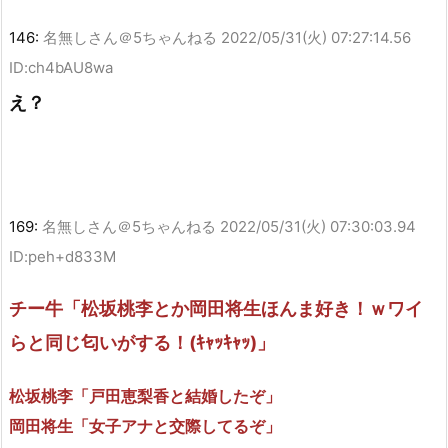
146:
名無しさん＠5ちゃんねる
2022/05/31(火) 07:27:14.56
ID:ch4bAU8wa
え？
169:
名無しさん＠5ちゃんねる
2022/05/31(火) 07:30:03.94
ID:peh+d833M
チー牛「松坂桃李とか岡田将生ほんま好き！ｗワイ
らと同じ匂いがする！(ｷｬｯｷｬｯ)」
松坂桃李「戸田恵梨香と結婚したぞ」
岡田将生「女子アナと交際してるぞ」