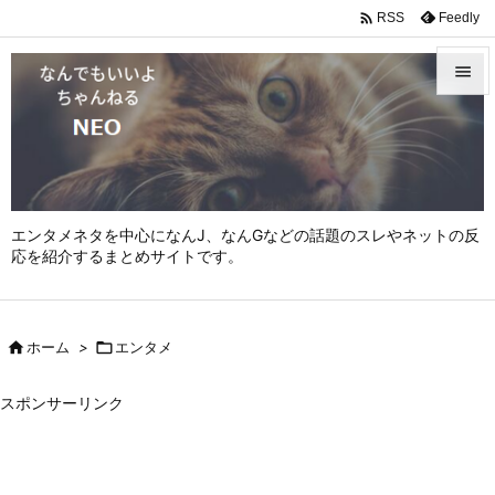

Feedly
RSS


メニュ

サイド

エンタメネタを中心になんJ、なんGなどの話題のスレやネットの反
前へ
応を紹介するまとめサイトです。

次へ


ホーム
>

エンタメ
検索
スポンサーリンク