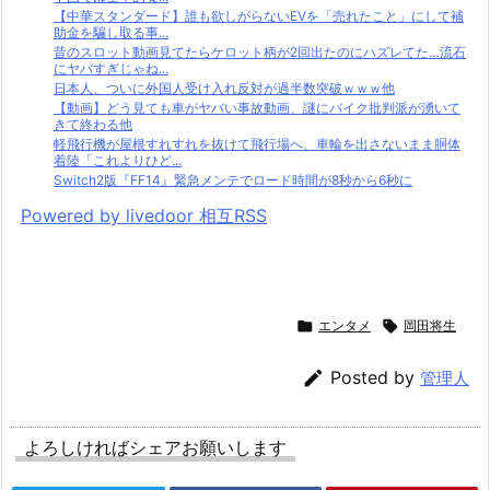
【中華スタンダード】誰も欲しがらないEVを「売れたこと」にして補
助金を騙し取る事...
昔のスロット動画見てたらケロット柄が2回出たのにハズレてた…流石
にヤバすぎじゃね...
日本人、ついに外国人受け入れ反対が過半数突破ｗｗｗ他
【動画】どう見ても車がヤバい事故動画、謎にバイク批判派が湧いて
きて終わる他
軽飛行機が屋根すれすれを抜けて飛行場へ、車輪を出さないまま胴体
着陸「これよりひど...
Switch2版『FF14』緊急メンテでロード時間が8秒から6秒に
Powered by livedoor 相互RSS

エンタメ

岡田将生

Posted by
管理人
よろしければシェアお願いします