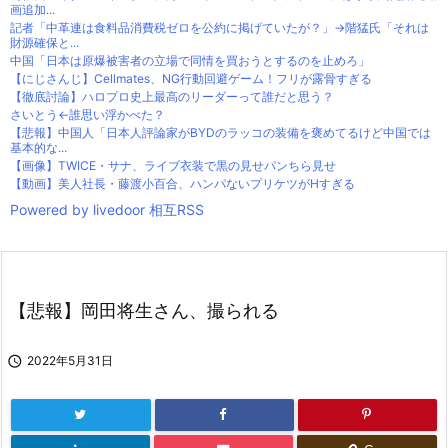
画追加...
記者「中革連は食料品消費税ゼロを公約に掲げていたが？」→階猛氏「それは
財源確保と...
中国「日本は原爆被害者の立場で同情を買おうとするのを止めろ」
【にじさんじ】Cellmates、NG行動回避ゲーム！フリが露骨すぎる
【徹底討論】ハロプロ史上最高のリーダーって誰だと思う？
さいとう←誰思い浮かべた？
【悲報】中国人「日本人評論家がBYDのラッコの装備を褒めてるけど中国では
基本的な...
【画像】TWICE・サナ、ライブ衣装で黒の見せパンちら見せ
【動画】美人社長・藤渡小百合、ハンパないプリケツがHすぎる
Powered by livedoor 相互RSS
【悲報】岡田将生さん、撮られる

2022年5月31日