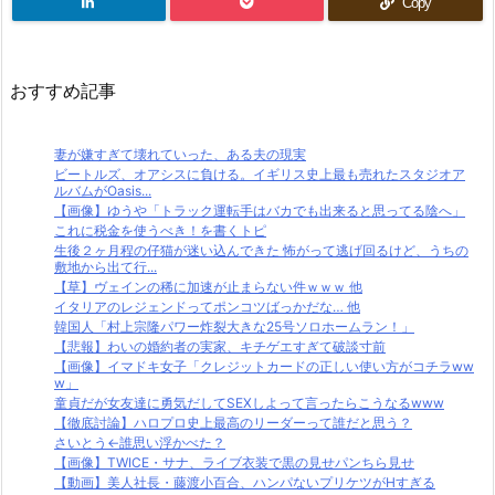
Copy
おすすめ記事
妻が嫌すぎて壊れていった、ある夫の現実
ビートルズ、オアシスに負ける。イギリス史上最も売れたスタジオア
ルバムがOasis...
【画像】ゆうや「トラック運転手はバカでも出来ると思ってる陰へ」
これに税金を使うべき！を書くトピ
生後２ヶ月程の仔猫が迷い込んできた 怖がって逃げ回るけど、うちの
敷地から出て行...
【草】ヴェインの稀に加速が止まらない件ｗｗｗ 他
イタリアのレジェンドってポンコツばっかだな… 他
韓国人「村上宗隆パワー炸裂大きな25号ソロホームラン！」
【悲報】わいの婚約者の実家、キチゲエすぎて破談寸前
【画像】イマドキ女子「クレジットカードの正しい使い方がコチラww
w」
童貞だが女友達に勇気だしてSEXしよって言ったらこうなるwww
【徹底討論】ハロプロ史上最高のリーダーって誰だと思う？
さいとう←誰思い浮かべた？
【画像】TWICE・サナ、ライブ衣装で黒の見せパンちら見せ
【動画】美人社長・藤渡小百合、ハンパないプリケツがHすぎる