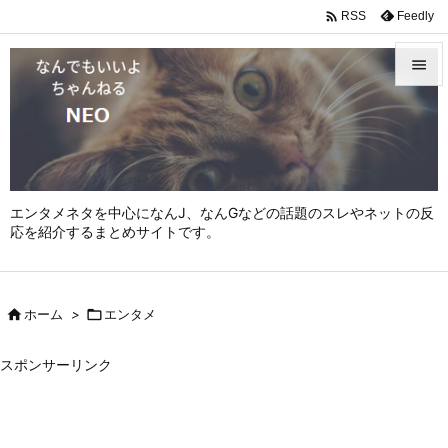

Feedly
RSS


メニュ

サイド

エンタメネタを中心になんJ、なんGなどの話題のスレやネットの反
前へ
応を紹介するまとめサイトです。

次へ


ホーム
>

エンタメ
検索
スポンサーリンク