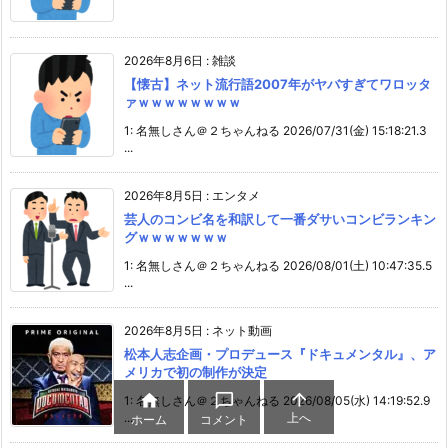
2026年8月6日
:
雑談
【懐古】ネット流行語2007年がヤバすぎてワロッタ
ァｗｗｗｗｗｗｗｗ
1: 名無しさん＠２ちゃんねる 2026/07/31(金) 15:18:21.3
...
2026年8月5日
:
エンタメ
芸人のコンビ名を和訳して一番ダサいコンビランキン
グｗｗｗｗｗｗｗ
1: 名無しさん＠２ちゃんねる 2026/08/01(土) 10:47:35.5
...
2026年8月5日
:
ネット動画
松本人志企画・プロデュース『ドキュメンタル』、ア
メリカで初の制作が決定



1: 名無しさん＠２ちゃんねる 2026/08/05(水) 14:19:52.9
上へ
...
ホーム
コメント