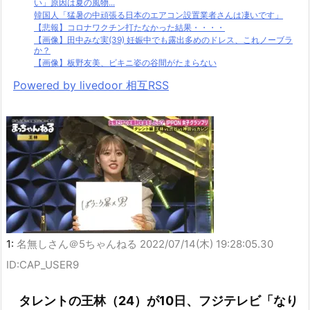
い」原因は夏の風物...
韓国人「猛暑の中頑張る日本のエアコン設置業者さんは凄いです」
【悲報】コロナワクチン打たなかった結果・・・・
【画像】田中みな実(39) 妊娠中でも露出多めのドレス、これノーブラ
か？
【画像】板野友美、ビキニ姿の谷間がたまらない
Powered by livedoor 相互RSS
1:
名無しさん＠5ちゃんねる
2022/07/14(木) 19:28:05.30
ID:CAP_USER9
タレントの王林（24）が10日、フジテレビ「なり