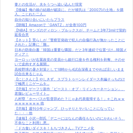
妻との生活が、夫をうつへ追い込んだ現実
【後編】俺の娘の結婚が破談に。だが彼氏は「2000万の土地」を購
入。こじれた二人...
自分の知り合いにいたらプラス
【朗報】Amazonで「GANTZ」が全巻100円
【NBA】サンズのディロン・ブルックスが、チームと3年73milで契約
延長合意
【ネット】荒らしが『警察官発砲で犯人の自傷行為が無かったことに
された』記事に「難...
日本の防衛白書「韓国は重要な隣国」だと3年連続で位置づけ…韓国メ
ディア！
ヨーロッパが右翼政党の党員から銀行口座を作る権利を剥奪、そのせ
いで皮肉すぎる展開...
高校野球の暑さ対策として18時から4試合深夜までやれば涼しいまま
試合出来るじゃん
【にじさんじ】やしきず、スプラトゥーンレイダース本編そっちのけ
で極悪ミニゲームを...
【悲報】ゲーフリ新作「ビースト・オブ・リインカーネーション」、
老舗レビューサイト...
八村塁「ホーバスが監督辞めた？じゃあ代表復帰する！」←これｗｗ
ｗｗｗｗｗｗｗ 他
【悲報】週刊少年ジャンプ、ひっそりとヤバいことになってい
た・・・他
【速報】小沢一郎氏「デニーにはなんの責任もないのにかわいそう、
不幸なこと利用し悪...
「ドカ食いダイスキ！もちづきさん」TVアニメ化