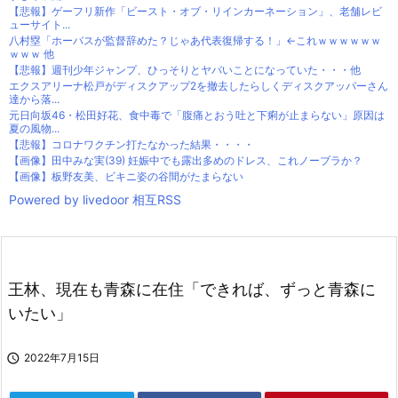
【悲報】ゲーフリ新作「ビースト・オブ・リインカーネーション」、老舗レビ
ューサイト...
八村塁「ホーバスが監督辞めた？じゃあ代表復帰する！」←これｗｗｗｗｗｗ
ｗｗｗ 他
【悲報】週刊少年ジャンプ、ひっそりとヤバいことになっていた・・・他
エクスアリーナ松戸がディスクアップ2を撤去したらしくディスクアッパーさん
達から落...
元日向坂46・松田好花、食中毒で「腹痛とおう吐と下痢が止まらない」原因は
夏の風物...
【悲報】コロナワクチン打たなかった結果・・・・
【画像】田中みな実(39) 妊娠中でも露出多めのドレス、これノーブラか？
【画像】板野友美、ビキニ姿の谷間がたまらない
Powered by livedoor 相互RSS
王林、現在も青森に在住「できれば、ずっと青森に
いたい」

2022年7月15日