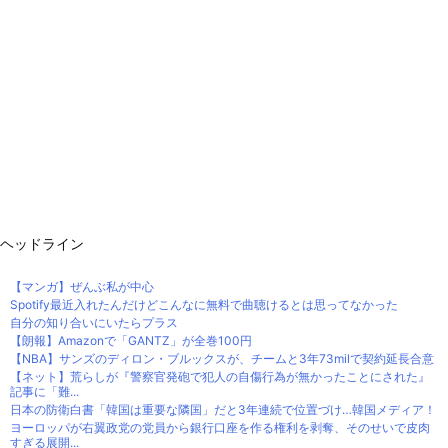
ヘッドライン
【マンガ】ぜんぶ私が中心
Spotify最近入れたんだけどこんなに無料で曲聴けるとは思ってなかった
自分の知り合いにいたらプラス
【朗報】Amazonで「GANTZ」が全巻100円
【NBA】サンズのディロン・ブルックスが、チームと3年73milで契約延長合意
【ネット】荒らしが『警察官発砲で犯人の自傷行為が無かったことにされた』
記事に「難...
日本の防衛白書「韓国は重要な隣国」だと3年連続で位置づけ…韓国メディア！
ヨーロッパが右翼政党の党員から銀行口座を作る権利を剥奪、そのせいで皮肉
すぎる展開...