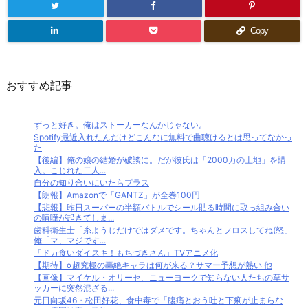
Copy
おすすめ記事
ずっと好き。俺はストーカーなんかじゃない。
Spotify最近入れたんだけどこんなに無料で曲聴けるとは思ってなかっ
た
【後編】俺の娘の結婚が破談に。だが彼氏は「2000万の土地」を購
入。こじれた二人...
自分の知り合いにいたらプラス
【朗報】Amazonで「GANTZ」が全巻100円
【悲報】昨日スーパーの半額バトルでシール貼る時間に取っ組み合い
の喧嘩が起きてしま...
歯科衛生士「糸ようじだけではダメです。ちゃんとフロスしてね(怒」
俺「マ、マジです...
「ドカ食いダイスキ！もちづきさん」TVアニメ化
【期待】α超究極の轟絶キャラは何が来る？サマー予想が熱い 他
【画像】マイケル・オリーセ、ニューヨークで知らない人たちの草サ
ッカーに突然混ざる...
元日向坂46・松田好花、食中毒で「腹痛とおう吐と下痢が止まらな