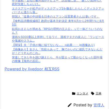
甲子園初・女性の審判員がデビュー 試合後に涙…「嬉しい気持ちと
絶対失敗しちゃいけ...
エクスアリーナ松戸がディスクアップ2を撤去したらしくディスクアッ
パーさん達から落...
韓国人「猛暑の中頑張る日本のエアコン設置業者さんは凄いです」
【食料品消費税減税】政府が基本方針決定 来年4月から2年間1％に8月
5日
結局おまえらが求める『RPGの理想の主人公』って一体どういうのな
ん？
漫画を5000冊以上所持してるワイ、漫画ヲタクの友人に「ワンピース
や鬼滅やスラム...
【闇深】夫「子供が俺に似てないな…」→結果････ (※画像あり)
【画像あり】女さん「性欲もあって、胸でかいのに彼氏できないんだ
が！どうすんのこれ...
突進してきた牛を跳び越えたら、牛が固まって動かなくなった闘牛場
の映像【海外の反応...
Powered by livedoor 相互RSS

エンタメ

王林

Posted by
管理人