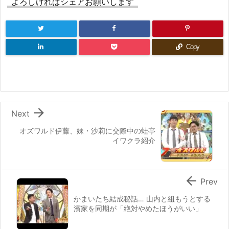
よろしければシェアお願いします
Copy

Next
オズワルド伊藤、妹・沙莉に交際中の蛙亭
イワクラ紹介

Prev
かまいたち結成秘話… 山内と組もうとする
濱家を同期が「絶対やめたほうがいい」