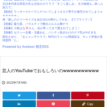
元日本代表太田宏介氏も注目のJ1クラブ「すごく楽しみ」 主力移籍も…助っ人
加入で...
【動画】ラッキースケベでニヤついてしまうオタク男子が激写されてしまうｗ
ｗｗｗｗｗ...
神「推しのスリーサイズを合計20cm増やしてやる」【ラブライブ！】
【画像】森七菜、バラエティで胸元ユルユル胸チラ
【画像】小島はな
さん、虫が寄ってきて囲まれてしまう！
【画像】セクシー女優・涼森れむ、パンティ脱ぎかけのナマ乳がHすぎる
国生さゆり、『おニャン子クラブ』時代のライバル関係語る サンド伊達が直
球質問「た...
Powered by livedoor 相互RSS
芸人のYouTubeでおもしろいのwwwwwwwwww

2022年7月16日
Copy