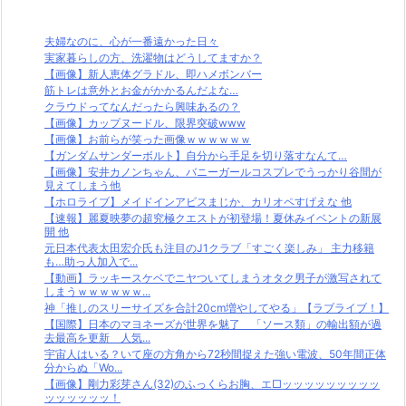
夫婦なのに、心が一番遠かった日々
実家暮らしの方、洗濯物はどうしてますか？
【画像】新人恵体グラドル、即ハメボンバー
筋トレは意外とお金がかかるんだよな…
クラウドってなんだったら興味あるの？
【画像】カップヌードル、限界突破www
【画像】お前らが笑った画像ｗｗｗｗｗｗ
【ガンダムサンダーボルト】自分から手足を切り落すなんて…
【画像】安井カノンちゃん、バニーガールコスプレでうっかり谷間が
見えてしまう他
【ホロライブ】メイドインアビスまじか、カリオペすげえな 他
【速報】麗夏映夢の超究極クエストが初登場！夏休みイベントの新展
開 他
元日本代表太田宏介氏も注目のJ1クラブ「すごく楽しみ」 主力移籍
も…助っ人加入で...
【動画】ラッキースケベでニヤついてしまうオタク男子が激写されて
しまうｗｗｗｗｗｗ...
神「推しのスリーサイズを合計20cm増やしてやる」【ラブライブ！】
【国際】日本のマヨネーズが世界を魅了 「ソース類」の輸出額が過
去最高を更新 人気...
宇宙人はいる？いて座の方角から72秒間捉えた強い電波、50年間正体
分からぬ「Wo...
【画像】剛力彩芽さん(32)のふっくらお胸、エ□ッッッッッッッッッ
ッッッッッッ！