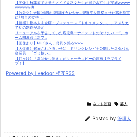
【画像】秋葉原で大量のメイド＆巫女たちが潮で水打ちを実施wwww
wwwww他
【竹外交】米国は曖昧､韓国は冷ややか…習近平を激怒させた高市発言
に｢無言の支持｣...
【芸能】松本人志企画・プロデュース『ドキュメンタル』、アメリカ
で初の制作が決定
リニューアルを予告していた鹿児島ユナイテッドの“ゆないくー”、ホ
ーム開幕戦に新フ...
【画像あり】NHKさん、貧乳を煽るwww
【大惨事】解雇された腹いせに、ドリンクレシピを公開したスタバ元
従業員 「ゴミ扱い...
【虹ヶ咲】「夏はせつ泣き」がキャッチコピーの映画【ラブライ
ブ！】
Powered by livedoor 相互RSS

ネット動画

芸人

Posted by
管理人