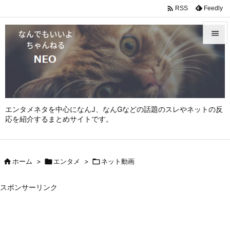

Feedly
RSS


メニュ

サイド

エンタメネタを中心になんJ、なんGなどの話題のスレやネットの反
前へ
応を紹介するまとめサイトです。

次へ


ホーム
>

エンタメ
>

ネット動画
検索
スポンサーリンク