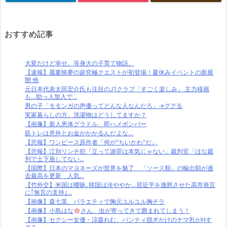
おすすめ記事
大変だけど幸せ。等身大の子育て物語。
【速報】麗夏映夢の超究極クエストが初登場！夏休みイベントの新展
開 他
元日本代表太田宏介氏も注目のJ1クラブ「すごく楽しみ」 主力移籍
も…助っ人加入で...
男の子「モモンガの声優ってどんな人なんだろ」→ググる
実家暮らしの方、洗濯物はどうしてますか？
【画像】新人恵体グラドル、即ハメボンバー
筋トレは意外とお金がかかるんだよな…
【悲報】ワンピース原作者「何が"ちいかわ"だ」
【悲報】江別リンチ犯「立って謝罪は本気じゃない」裁判官「ほな裁
判で土下座してない...
【国際】日本のマヨネーズが世界を魅了 「ソース類」の輸出額が過
去最高を更新 人気...
【竹外交】米国は曖昧､韓国は冷ややか…習近平を激怒させた高市発言
に｢無言の支持｣...
【画像】森七菜、バラエティで胸元ユルユル胸チラ
【画像】小島はな
さん、虫が寄ってきて囲まれてしまう！
【画像】セクシー女優・涼森れむ、パンティ脱ぎかけのナマ乳がHす