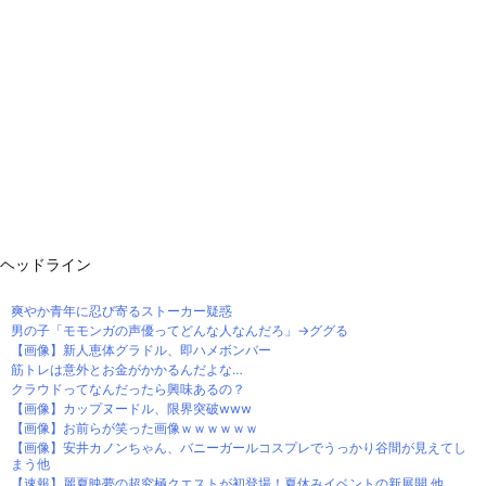
ヘッドライン
爽やか青年に忍び寄るストーカー疑惑
男の子「モモンガの声優ってどんな人なんだろ」→ググる
【画像】新人恵体グラドル、即ハメボンバー
筋トレは意外とお金がかかるんだよな…
クラウドってなんだったら興味あるの？
【画像】カップヌードル、限界突破www
【画像】お前らが笑った画像ｗｗｗｗｗｗ
【画像】安井カノンちゃん、バニーガールコスプレでうっかり谷間が見えてし
まう他
【速報】麗夏映夢の超究極クエストが初登場！夏休みイベントの新展開 他