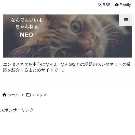

Feedly
RSS


メニュ

サイド

エンタメネタを中心になんJ、なんGなどの話題のスレやネットの反
前へ
応を紹介するまとめサイトです。

次へ


ホーム
>

エンタメ
検索
スポンサーリンク