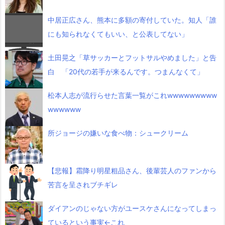
中居正広さん、熊本に多額の寄付していた。知人「誰
にも知られなくてもいい、と公表してない」
土田晃之「草サッカーとフットサルやめました」と告
白 「20代の若手が来るんです。つまんなくて」
松本人志が流行らせた言葉一覧がこれwwwwwwwww
wwwwww
所ジョージの嫌いな食べ物：シュークリーム
【悲報】霜降り明星粗品さん、後輩芸人のファンから
苦言を呈されブチギレ
ダイアンのじゃない方がユースケさんになってしまっ
ているという事実←これ