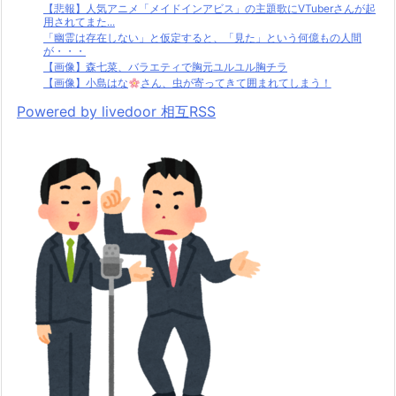
【悲報】人気アニメ「メイドインアビス」の主題歌にVTuberさんが起
用されてまた...
「幽霊は存在しない」と仮定すると、「見た」という何億もの人間
が・・・
【画像】森七菜、バラエティで胸元ユルユル胸チラ
【画像】小島はな
さん、虫が寄ってきて囲まれてしまう！
Powered by livedoor 相互RSS