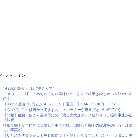
ヘッドライン
1420gの娘がくれた“生きる力”。
チョコミント味ってめちゃくちゃ美味いのになんで歯磨き粉とかいう奴がいる
の？
【Kindle漫画100円とか50％ポイント還元！】GANTZ100円！Drea...
【ウマ娘】これは掛かってますね… トレーナーが無事だといいのですが…
【悲報】佐藤二朗さん主演予定の『踊る大捜査線』スピンオフ、撮影中止が正
式決定・・...
強風で欄干が全面的に倒壊した中国の橋、倒壊した欄干の破片を調べると凄ま
じい事実が...
【切り込み隊長ツッコミ屋】魔使マオと楽しむグラブルリリンク！拡張コンテ