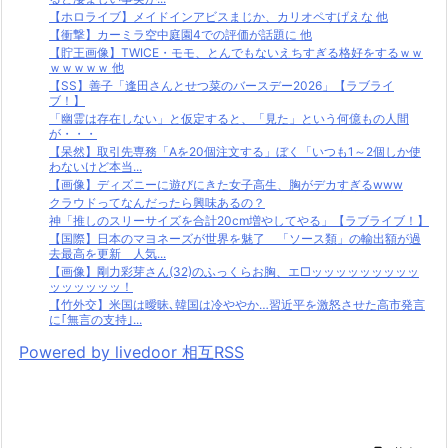
【ホロライブ】メイドインアビスまじか、カリオペすげえな 他
【衝撃】カーミラ空中庭園4での評価が話題に 他
【貯王画像】TWICE・モモ、とんでもないえちすぎる格好をするｗｗ
ｗｗｗｗｗ 他
【SS】善子「逢田さんとせつ菜のバースデー2026」【ラブライ
ブ！】
「幽霊は存在しない」と仮定すると、「見た」という何億もの人間
が・・・
【呆然】取引先専務「Aを20個注文する」ぼく「いつも1～2個しか使
わないけど本当...
【画像】ディズニーに遊びにきた女子高生、胸がデカすぎるwww
クラウドってなんだったら興味あるの？
神「推しのスリーサイズを合計20cm増やしてやる」【ラブライブ！】
【国際】日本のマヨネーズが世界を魅了 「ソース類」の輸出額が過
去最高を更新 人気...
【画像】剛力彩芽さん(32)のふっくらお胸、エ□ッッッッッッッッッ
ッッッッッッ！
【竹外交】米国は曖昧､韓国は冷ややか…習近平を激怒させた高市発言
に｢無言の支持｣...
Powered by livedoor 相互RSS