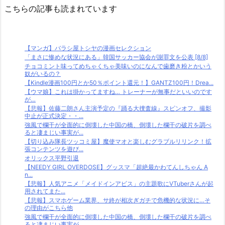
こちらの記事も読まれています
【マンガ】バラシ屋トシヤの漫画セレクション
「まさに惨めな状況にある」韓国サッカー協会が謝罪文を公表 [8/8]
チョコミント味ってめちゃくちゃ美味いのになんで歯磨き粉とかいう
奴がいるの？
【Kindle漫画100円とか50％ポイント還元！】GANTZ100円！Drea...
【ウマ娘】これは掛かってますね… トレーナーが無事だといいのです
が…
【悲報】佐藤二朗さん主演予定の『踊る大捜査線』スピンオフ、撮影
中止が正式決定・・...
強風で欄干が全面的に倒壊した中国の橋、倒壊した欄干の破片を調べ
ると凄まじい事実が...
【切り込み隊長ツッコミ屋】魔使マオと楽しむグラブルリリンク！拡
張コンテンツを遊び...
オリックス平野引退
【NEEDY GIRL OVERDOSE】グッスマ「超絶最かわてんしちゃん A
n...
【悲報】人気アニメ「メイドインアビス」の主題歌にVTuberさんが起
用されてまた...
【悲報】スマホゲーム業界、サ終が相次ぎガチで危機的な状況に…そ
の理由がこちら他
強風で欄干が全面的に倒壊した中国の橋、倒壊した欄干の破片を調べ
ると凄まじい事実が...