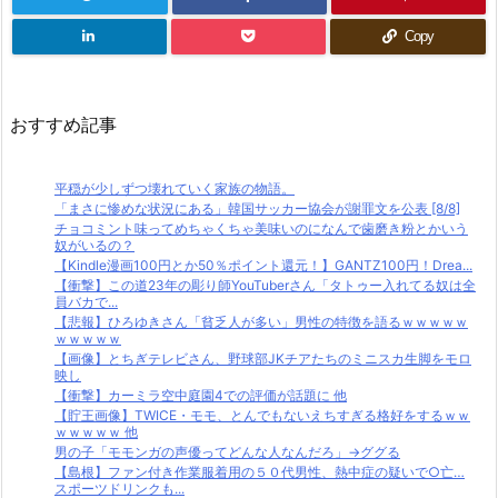
Copy
おすすめ記事
平穏が少しずつ壊れていく家族の物語。
「まさに惨めな状況にある」韓国サッカー協会が謝罪文を公表 [8/8]
チョコミント味ってめちゃくちゃ美味いのになんで歯磨き粉とかいう
奴がいるの？
【Kindle漫画100円とか50％ポイント還元！】GANTZ100円！Drea...
【衝撃】この道23年の彫り師YouTuberさん「タトゥー入れてる奴は全
員バカで...
【悲報】ひろゆきさん「貧乏人が多い」男性の特徴を語るｗｗｗｗｗ
ｗｗｗｗｗ
【画像】とちぎテレビさん、野球部JKチアたちのミニスカ生脚をモロ
映し
【衝撃】カーミラ空中庭園4での評価が話題に 他
【貯王画像】TWICE・モモ、とんでもないえちすぎる格好をするｗｗ
ｗｗｗｗｗ 他
男の子「モモンガの声優ってどんな人なんだろ」→ググる
【島根】ファン付き作業服着用の５０代男性、熱中症の疑いで○亡…
スポーツドリンクも...