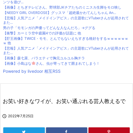
ンツを遊び...
【画像】とちぎテレビさん、野球部JKチアたちのミニスカ生脚をモロ映し
【NEEDY GIRL OVERDOSE】グッスマ「超絶最かわてんしちゃん An...
【悲報】人気アニメ「メイドインアビス」の主題歌にVTuberさんが起用されて
また...
男の子「モモンガの声優ってどんな人なんだろ」→ググる
【衝撃】カーミラ空中庭園4での評価が話題に 他
【貯王画像】TWICE・モモ、とんでもないえちすぎる格好をするｗｗｗｗｗｗ
ｗ 他
【悲報】人気アニメ「メイドインアビス」の主題歌にVTuberさんが起用されて
また...
【画像】森七菜、バラエティで胸元ユルユル胸チラ
【画像】小島はな
さん、虫が寄ってきて囲まれてしまう！
Powered by livedoor 相互RSS
お笑い好きなワイが、お笑い通ぶれる芸人教えるで

2022年7月25日