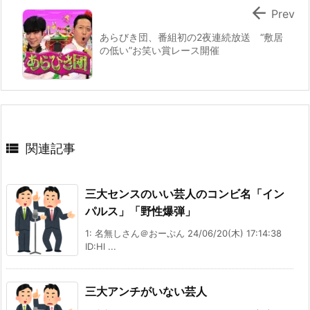

Prev
あらびき団、番組初の2夜連続放送 “敷居
の低い”お笑い賞レース開催

関連記事
三大センスのいい芸人のコンビ名「イン
パルス」「野性爆弾」
1: 名無しさん＠おーぷん 24/06/20(木) 17:14:38
ID:Hl ...
三大アンチがいない芸人