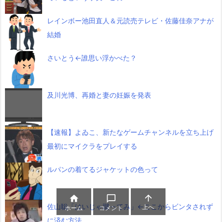
レインボー池田直人＆元読売テレビ・佐藤佳奈アナが
結婚
さいとう←誰思い浮かべた？
及川光博、再婚と妻の妊娠を発表
【速報】よゐこ、新たなゲームチャンネルを立ち上げ
最初にマイクラをプレイする
ルパンの着てるジャケットの色って



佐山聡「はいじゃ蹴ってみ」←ここからビンタされず
上へ
ホーム
コメント
に済む方法