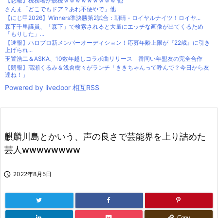
【悲報】税務署が脱税ｗｗｗｗｗｗｗｗｗ 他
さんま「どこでもドア？あれ不便やで」他
【にじ甲2026】Winners準決勝第2試合：朝晴 - ロイヤルナイツ！ロイヤ...
森下千里議員、「森下」で検索されると大量にエッチな画像が出てくるため
「もりした」...
【速報】ハロプロ新メンバーオーディション！応募年齢上限が『22歳』に引き
上げられ...
玉置浩二＆ASKA、10数年越しコラボ曲リリース 番同い年盟友の完全合作
【朗報】高瀬くるみ＆浅倉樹々がランチ「ききちゃんって呼んで？今日から友
達ね！」
Powered by livedoor 相互RSS
麒麟川島とかいう、声の良さで芸能界を上り詰めた
芸人wwwwwwww

2022年8月5日
Copy