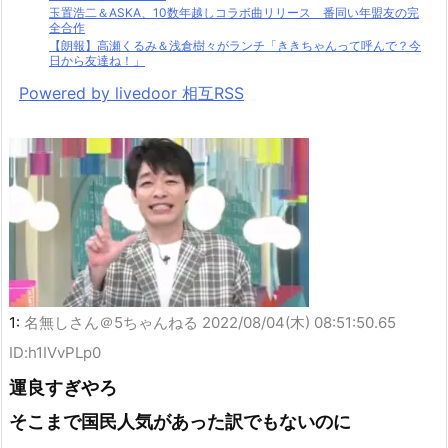
玉置浩二＆ASKA、10数年越しコラボ曲リリース 番同い年盟友の完
全合作
【朗報】高瀬くるみ＆浅倉樹々がランチ「ききちゃんって呼んで？今
日から友達ね！」
Powered by livedoor 相互RSS
1:
名無しさん＠5ちゃんねる
2022/08/04(木) 08:51:50.65
ID:h1IVvPLp0
運良すぎやろ
そこまで国民人気があった訳でもないのに