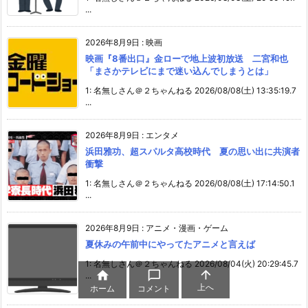
...
2026年8月9日
:
映画
映画『8番出口』金ローで地上波初放送 二宮和也
「まさかテレビにまで迷い込んでしまうとは」
1: 名無しさん＠２ちゃんねる 2026/08/08(土) 13:35:19.7
...
2026年8月9日
:
エンタメ
浜田雅功、超スパルタ高校時代 夏の思い出に共演者
衝撃
1: 名無しさん＠２ちゃんねる 2026/08/08(土) 17:14:50.1
...
2026年8月9日
:
アニメ・漫画・ゲーム
夏休みの午前中にやってたアニメと言えば
1: 名無しさん＠２ちゃんねる 2026/08/04(火) 20:29:45.7



...
上へ
ホーム
コメント