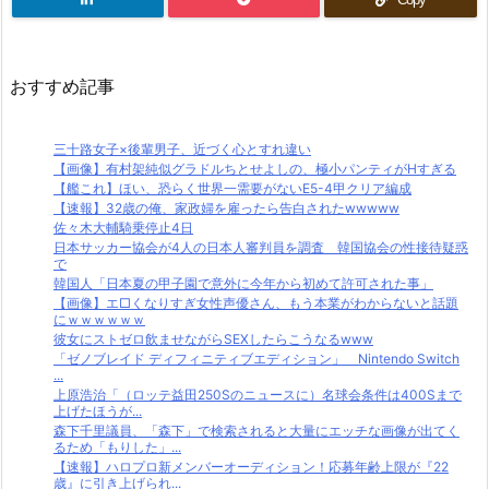
おすすめ記事
三十路女子×後輩男子、近づく心とすれ違い
【画像】有村架純似グラドルちとせよしの、極小パンティがHすぎる
【艦これ】ほい、恐らく世界一需要がないE5-4甲クリア編成
【速報】32歳の俺、家政婦を雇ったら告白されたwwwww
佐々木大輔騎乗停止4日
日本サッカー協会が4人の日本人審判員を調査 韓国協会の性接待疑惑
で
韓国人「日本夏の甲子園で意外に今年から初めて許可された事」
【画像】エ□くなりすぎ女性声優さん、もう本業がわからないと話題
にｗｗｗｗｗｗ
彼女にストゼロ飲ませながらSEXしたらこうなるwww
「ゼノブレイド ディフィニティブエディション」 Nintendo Switch
...
上原浩治「（ロッテ益田250Sのニュースに）名球会条件は400Sまで
上げたほうが...
森下千里議員、「森下」で検索されると大量にエッチな画像が出てく
るため「もりした」...
【速報】ハロプロ新メンバーオーディション！応募年齢上限が『22
歳』に引き上げられ...