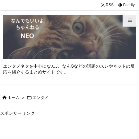

Feedly
RSS


メニュ

サイド

エンタメネタを中心になんJ、なんGなどの話題のスレやネットの反
前へ
応を紹介するまとめサイトです。

次へ


ホーム
>

エンタメ
検索
スポンサーリンク