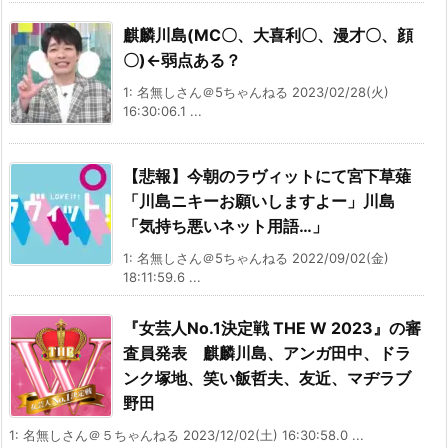
麒麟川島(MC〇、大喜利〇、漫才〇、顔
〇)←弱点ある？
1: 名無しさん＠5ちゃんねる 2023/02/28(火)
16:30:06.1 ...
【悲報】今朝のラヴィットにて宮下草薙
「川島ニキーお願いしますよー」川島
「気持ち悪いネット用語…」
1: 名無しさん＠5ちゃんねる 2022/09/02(金)
18:11:59.6 ...
『女芸人No.1決定戦 THE W 2023』の審
査員発表 麒麟川島、アンガ田中、ドラ
ンク塚地、笑い飯哲夫、友近、マヂラブ
野田
1: 名無しさん＠５ちゃんねる 2023/12/02(土) 16:30:58.0 ...