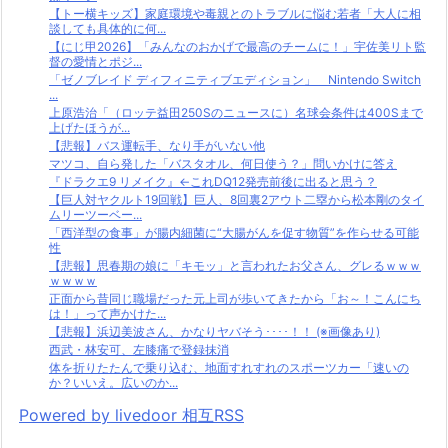
【トー横キッズ】家庭環境や毒親とのトラブルに悩む若者「大人に相
談しても具体的に何...
【にじ甲2026】「みんなのおかげで最高のチームに！」宇佐美リト監
督の愛情とポジ...
「ゼノブレイド ディフィニティブエディション」 Nintendo Switch
...
上原浩治「（ロッテ益田250Sのニュースに）名球会条件は400Sまで
上げたほうが...
【悲報】バス運転手、なり手がいない他
マツコ、自ら発した「バスタオル、何日使う？」問いかけに答え
『ドラクエ9 リメイク』←これDQ12発売前後に出ると思う？
【巨人対ヤクルト19回戦】巨人、8回裏2アウト二塁から松本剛のタイ
ムリーツーベー...
「西洋型の食事」が腸内細菌に“大腸がんを促す物質”を作らせる可能
性
【悲報】思春期の娘に「キモッ」と言われたお父さん、グレるｗｗｗ
ｗｗｗｗ
正面から昔同じ職場だった元上司が歩いてきたから「お～！こんにち
は！」って声かけた...
【悲報】浜辺美波さん、かなりヤバそう････！！ (※画像あり)
西武・林安可、左膝痛で登録抹消
体を折りたたんで乗り込む、地面すれすれのスポーツカー「速いの
か？いいえ。広いのか...
Powered by livedoor 相互RSS