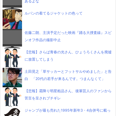
あるよな
ルパンの着てるジャケットの色って
佐藤二朗、主演予定だった映画『踊る大捜査線』スピ
ンオフ作品の撮影中止
【悲報】さらば青春の光さん、ひょうろくさんを廃墟
に放置してしまう
土田晃之「草サッカーとフットサルやめました」と告
白 「20代の若手が来るんです。つまんなくて」
【悲報】霜降り明星粗品さん、後輩芸人のファンから
苦言を呈されブチギレ
ジャンプが最も売れた1995年新年3・4合併号に載っ