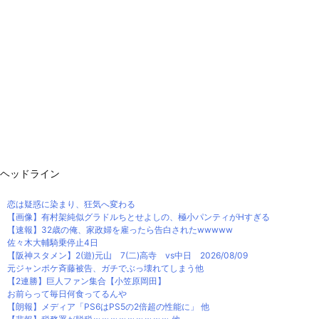
ヘッドライン
恋は疑惑に染まり、狂気へ変わる
【画像】有村架純似グラドルちとせよしの、極小パンティがHすぎる
【速報】32歳の俺、家政婦を雇ったら告白されたwwwww
佐々木大輔騎乗停止4日
【阪神スタメン】2(遊)元山 7(二)高寺 vs中日 2026/08/09
元ジャンポケ斉藤被告、ガチでぶっ壊れてしまう他
【2連勝】巨人ファン集合【小笠原岡田】
お前らって毎日何食ってるんや
【朗報】メディア「PS6はPS5の2倍超の性能に」 他