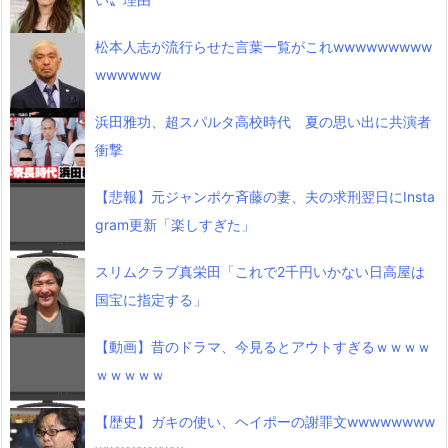
松本人志が流行らせた言葉一覧がこれwwwwwwwww
wwwwww
浜田雅功、超スパルタ高校時代 夏の思い出に共演者
衝撃
【悲報】元ジャンポケ斉藤の妻、夫の求刑翌日にInsta
gram更新「楽しすぎた」
スリムクラブ真栄田「これで2千円いかない日高屋は
国宝に指定する」
【動画】昔のドラマ、今見るとアウトすぎるｗｗｗｗ
ｗｗｗｗｗ
【歴史】ガキの使い、ヘイポーの謝罪文wwwwwwww