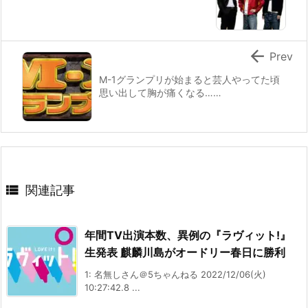

Prev
M-1グランプリが始まると芸人やってた頃
思い出して胸が痛くなる……

関連記事
年間TV出演本数、異例の『ラヴィット!』
生発表 麒麟川島がオードリー春日に勝利
1: 名無しさん＠5ちゃんねる 2022/12/06(火)
10:27:42.8 ...