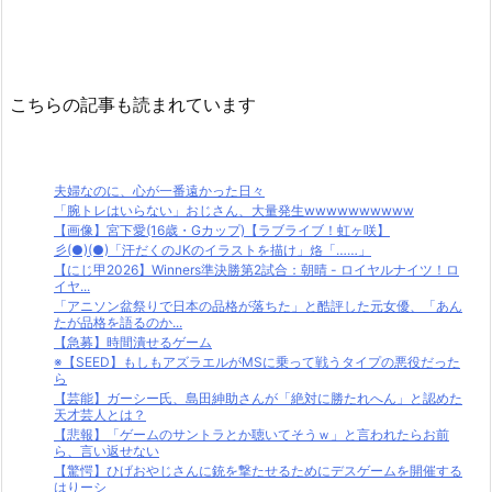
こちらの記事も読まれています
夫婦なのに、心が一番遠かった日々
「腕トレはいらない」おじさん、大量発生wwwwwwwwww
【画像】宮下愛(16歳・Gカップ)【ラブライブ！虹ヶ咲】
彡(●)(●)「汗だくのJKのイラストを描け」烙「……」
【にじ甲2026】Winners準決勝第2試合：朝晴 - ロイヤルナイツ！ロ
イヤ...
「アニソン盆祭りで日本の品格が落ちた」と酷評した元女優、「あん
たが品格を語るのか...
【急募】時間潰せるゲーム
※【SEED】もしもアズラエルがMSに乗って戦うタイプの悪役だった
ら
【芸能】ガーシー氏、島田紳助さんが「絶対に勝たれへん」と認めた
天才芸人とは？
【悲報】「ゲームのサントラとか聴いてそうｗ」と言われたらお前
ら、言い返せない
【驚愕】ひげおやじさんに銃を撃たせるためにデスゲームを開催する
はりーシ