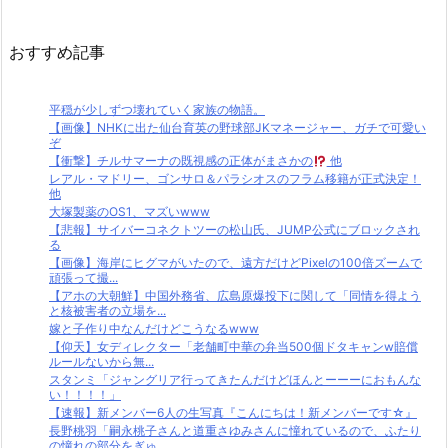
おすすめ記事
平穏が少しずつ壊れていく家族の物語。
【画像】NHKに出た仙台育英の野球部JKマネージャー、ガチで可愛い
ぞ
【衝撃】チルサマーナの既視感の正体がまさかの
他
レアル・マドリー、ゴンサロ＆パラシオスのフラム移籍が正式決定！
他
大塚製薬のOS1、マズいwww
【悲報】サイバーコネクトツーの松山氏、JUMP公式にブロックされ
る
【画像】海岸にヒグマがいたので、遠方だけどPixelの100倍ズームで
頑張って撮...
【アホの大朝鮮】中国外務省、広島原爆投下に関して「同情を得よう
と核被害者の立場を...
嫁と子作り中なんだけどこうなるwww
【仰天】女ディレクター「老舗町中華の弁当500個ドタキャンw賠償
ルールないから無...
スタンミ「ジャングリア行ってきたんだけどほんとーーーにおもんな
い！！！！」
【速報】新メンバー6人の生写真『こんにちは！新メンバーです☆』
長野桃羽「嗣永桃子さんと道重さゆみさんに憧れているので、ふたり
の憧れの部分をぎゅ...