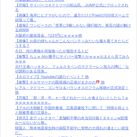
【悲報】サイバーコネクトツーの松山氏、JUMP公式にブロックされ
る
【画像】海岸にヒグマがいたので、遠方だけどPixelの100倍ズームで
頑張って撮...
【速報】ワンピースの「世界に5種しかない飛行能力」発言の謎が解け
るWWW
大阪府の最低賃金、1231円にｗｗｗｗ他
【画像】お前の姉ちゃんがこんなパンティみたいな服を着てきたらど
うする？
今日、何の果物を何個食べたか報告するトピ
【衝撃】ちょｗ AIが勝手にサイバー攻撃とかｗｗｗおまえら見てみろ
ｗｗｗ
元F1王者ハッキネン、フェルスタペンのマクラーレン加入の噂に「な
ぜ調和がある現体...
【ホロライブ】Youtubeの謎のイベント？ 他
【衝撃】チルサマーナの既視感の正体がまさかの
他
レアル・マドリー、ゴンサロ＆パラシオスのフラム移籍が正式決定！
他
【悲報】「和・洋・中」←一生どれか一つしか食えないとしたら？ｗ
ｗｗｗｗｗｗｗｗｗ...
【アホの大朝鮮】中国外務省、広島原爆投下に関して「同情を得よう
と核被害者の立場を...
【仰天】女ディレクター「老舗町中華の弁当500個ドタキャンw賠償
ルールないから無...
韓国人「熊本地震発生時の病院手術中に突然の大揺れが凄まじい状況
だ」