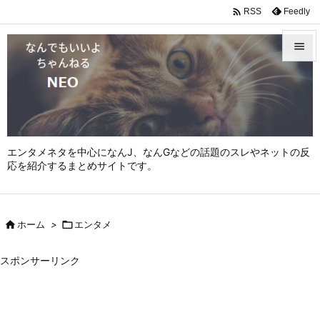

Feedly
RSS


メニュ

サイド

エンタメネタを中心になんJ、なんGなどの話題のスレやネットの反
前へ
応を紹介するまとめサイトです。

次へ


ホーム
>

エンタメ
検索
スポンサーリンク