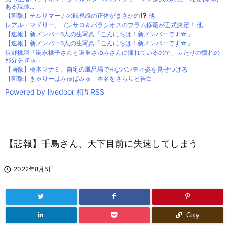
ある現体...
【衝撃】チルサマーナの既視感の正体がまさかの
他
レアル・マドリー、ゴンサロ＆パラシオスのフラム移籍が正式決定！ 他
【速報】新メンバー6人の生写真『こんにちは！新メンバーです☆』
【速報】新メンバー6人の生写真『こんにちは！新メンバーです☆』
長野桃羽「嗣永桃子さんと道重さゆみさんに憧れているので、ふたりの憧れの
部分をぎゅ...
【画像】橋本マナミ、自宅の風呂場でHなパンティ姿を見せつける
【衝撃】きゃりーぱみゅぱみゅ 本名をさらりと告白
Powered by livedoor 相互RSS
【悲報】千鳥さん、天下目前に失速してしまう

2022年8月5日
Copy