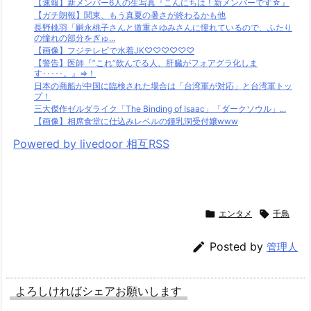
【速報】新メンバー6人の生写真『こんにちは！新メンバーです☆』
【ガチ朗報】関東、もう真夏の暑さが終わるかも他
長野桃羽「嗣永桃子さんと道重さゆみさんに憧れているので、ふたり
の憧れの部分をぎゅ...
【画像】フジテレビで水着JK♡♡♡♡♡♡
【警告】医師『”これ”飲んでる人、肝臓がフォアグラ化しま
す･････。』⇒！
日本の商船が中国に臨検された場合は「台湾軍が対応」と台湾軍トッ
プ！
三大傑作ゼルダライク「The Binding of Isaac」「ダークソウル」...
【画像】相席食堂に仕込みレベルの鍾乳洞受付嬢www
Powered by livedoor 相互RSS

エンタメ

千鳥

Posted by
管理人
よろしければシェアお願いします