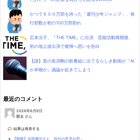
かつて６５０万部を誇った「週刊少年ジャンプ」、発
行部数が初の100万部割れ
広末涼子、『THE TIME』に出演 芸能活動再開後、
初の地上波出演で復帰へ思いを告白
【謎】昔の長渕剛の歌番組に出てるらしき動画が『AI
か本物か』議論が起きてしまう
最近のコメント
2026年8月6日
匿名 さん
結果は発表する
【朗報】浜田雅功さん、自分の意見や思...