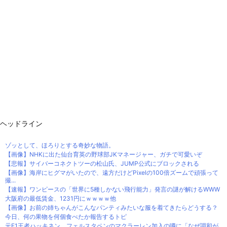
ヘッドライン
ゾッとして、ほろりとする奇妙な物語。
【画像】NHKに出た仙台育英の野球部JKマネージャー、ガチで可愛いぞ
【悲報】サイバーコネクトツーの松山氏、JUMP公式にブロックされる
【画像】海岸にヒグマがいたので、遠方だけどPixelの100倍ズームで頑張って
撮...
【速報】ワンピースの「世界に5種しかない飛行能力」発言の謎が解けるWWW
大阪府の最低賃金、1231円にｗｗｗｗ他
【画像】お前の姉ちゃんがこんなパンティみたいな服を着てきたらどうする？
今日、何の果物を何個食べたか報告するトピ
元F1王者ハッキネン、フェルスタペンのマクラーレン加入の噂に「なぜ調和が