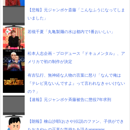
【悲報】元ジャンポケ斎藤「こんなふうになってしま
いました」
若槻千夏「丸亀製麺の水は都内で1番おいしい」
松本人志企画・プロデュース『ドキュメンタル』、ア
メリカで初の制作が決定
有吉弘行、無神経な人物の言葉に怒り「なんで俺は
『テレビ見ないんですよ』って言われなきゃいけない
の？」
【速報】元ジャンポケ斉藤被告に懲役7年求刑
【朗報】檜山沙耶(おさや)伝説のファン、子供ができ
たおさやへの正直な気持ちを語るwwwww