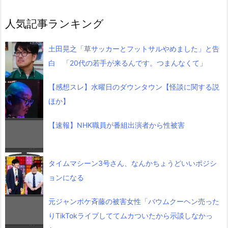
人気記事ランキング
土田晃之「草サッカーとフットサルやめました」と告
白 「20代の若手が来るんです。つまんなくて」
【感想スレ】水曜日のダウンタウン【怪談に関する説
ほか】
【速報】NHK職員が番組出演者から性被害
タイムマシーン3号さん、なんかちょうどいいポジシ
ョンになる
元ジャンポケ斉藤の被害女性「バウムクーヘン売った
りTikTokライブしててムカついたから示談しなかっ