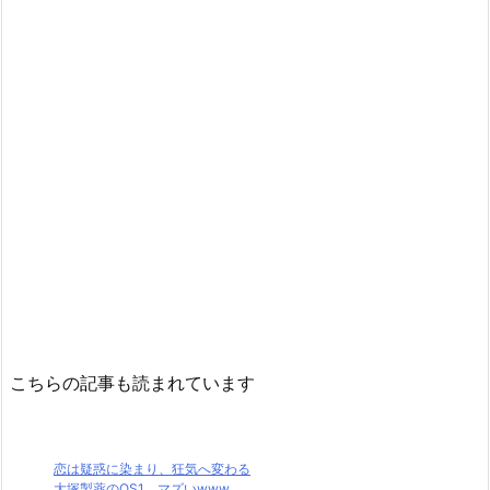
こちらの記事も読まれています
恋は疑惑に染まり、狂気へ変わる
大塚製薬のOS1、マズいwww