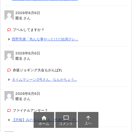
2026年8月6日
匿名 さん
プペルしてますか？
西野亮廣「色んな事やったけど結局テレ...
2026年8月6日
匿名 さん
赤坂ジョギング大会もがんばれ
タイムマシーン3号さん、なんかちょう...
2026年8月6日
匿名 さん
ファイナルアンサー？



【悲報】みのもんたさん、代表作が「ク...
上へ
ホーム
コメント