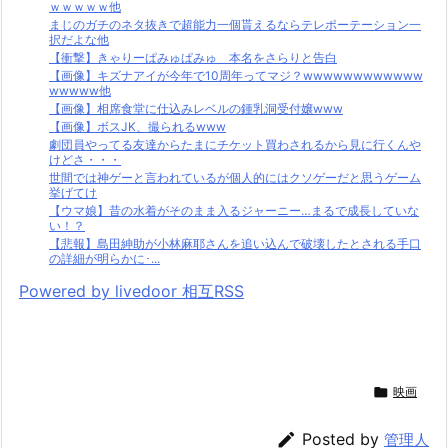
ｗｗｗｗｗ他
まじのガチのネタ抜きで超能力一個貰えるならテレポーテーション一
択だよな他
【衝撃】きゃりーぱみゅぱみゅ 本名をさらりと告白
【画像】キズナアイが今年で10周年ってマジ？wwwwwwwwwwww
wwwww他
【画像】相席食堂に仕込みレベルの鍾乳洞受付嬢www
【画像】ボスJK、撮られるwww
劇団員やってる友達からたまにチケット買わされるから見に行くんや
けどさ・・・
世間では神ゲーと言われているが個人的にはクソゲーだと思うゲーム
挙げてけ
【ウマ娘】昔の水着がそのまま入るジャーニー…まるで成長していな
い！？
【悲報】島田紳助が小林麻耶さんを追い込んで破壊したとされる手口
の詳細が明らかに･...
Powered by livedoor 相互RSS

映画

Posted by
管理人