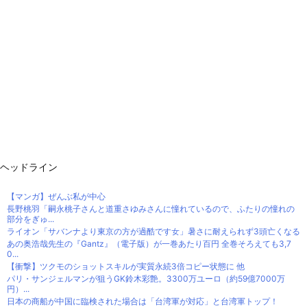
ヘッドライン
【マンガ】ぜんぶ私が中心
長野桃羽「嗣永桃子さんと道重さゆみさんに憧れているので、ふたりの憧れの
部分をぎゅ...
ライオン「サバンナより東京の方が過酷です女」暑さに耐えられず3頭亡くなる
あの奥浩哉先生の『Gantz』（電子版）が一巻あたり百円 全巻そろえても3,7
0...
【衝撃】ツクモのショットスキルが実質永続3倍コピー状態に 他
パリ・サンジェルマンが狙うGK鈴木彩艶。3300万ユーロ（約59億7000万
円）...
日本の商船が中国に臨検された場合は「台湾軍が対応」と台湾軍トップ！