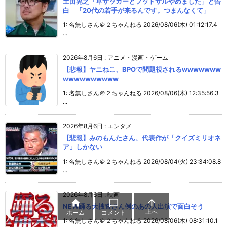
土田晃之「草サッカーとフットサルやめました」と告
白 「20代の若手が来るんです。つまんなくて」
1: 名無しさん＠２ちゃんねる 2026/08/06(木) 01:12:17.4
...
2026年8月6日
:
アニメ・漫画・ゲーム
【悲報】ヤニねこ、BPOで問題視されるwwwwwww
wwwwwwwwww
1: 名無しさん＠２ちゃんねる 2026/08/06(木) 12:35:56.3
...
2026年8月6日
:
エンタメ
【悲報】みのもんたさん、代表作が「クイズミリオネ
ア」しかない
1: 名無しさん＠２ちゃんねる 2026/08/04(火) 23:34:08.8
...
2026年8月6日
:
映画



NEW踊る大捜査さん例のあの人出演で面白そう
上へ
ホーム
コメント
1: 名無しさん＠２ちゃんねる 2026/08/06(木) 08:31:10.1