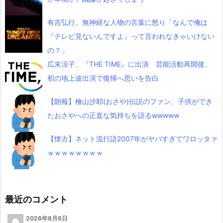
有吉弘行、無神経な人物の言葉に怒り「なんで俺は
『テレビ見ないんですよ』って言われなきゃいけない
の？」
広末涼子、『THE TIME』に出演 芸能活動再開後、
初の地上波出演で復帰へ思いを告白
【朗報】檜山沙耶(おさや)伝説のファン、子供ができ
たおさやへの正直な気持ちを語るwwwww
【懐古】ネット流行語2007年がヤバすぎてワロッタァ
ｗｗｗｗｗｗｗｗ
最近のコメント
2026年8月6日