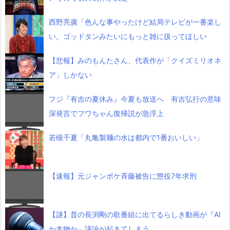
西野亮廣「色んな事やったけど結局テレビが一番楽し
い。ゴッドタンみたいにもっと雑に扱ってほしい
【悲報】みのもんたさん、代表作が「クイズミリオネ
ア」しかない
フジ『有吉の夏休み』今夏も放送へ 有吉弘行の意味
深発言でフワちゃん復帰説が急浮上
若槻千夏「丸亀製麺の水は都内で1番おいしい」
【速報】元ジャンポケ斉藤被告に懲役7年求刑
【謎】昔の長渕剛の歌番組に出てるらしき動画が『AI
か本物か』議論が起きてしまう