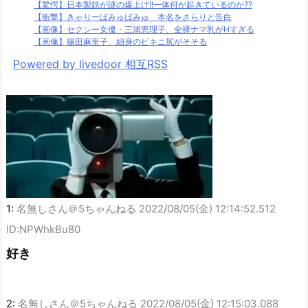
【驚愕】日本製鉄が謎の爆上げ!!一体何が起きているのか??
【衝撃】きゃりーぱみゅぱみゅ 本名をさらりと告白
【画像】セクシー女優・三浦恵理子、全裸ナマ乳がHすぎる
【画像】篠田麻里子、細身のビキニ尻がそそる
Powered by livedoor 相互RSS
1:
名無しさん＠5ちゃんねる
2022/08/05(金) 12:14:52.512
ID:NPWhkBu80
好き
2:
名無しさん＠5ちゃんねる
2022/08/05(金) 12:15:03.088