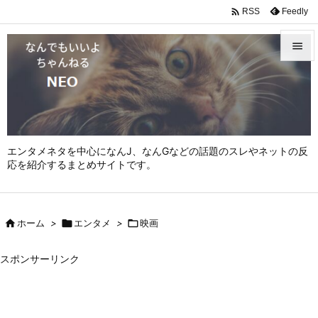

Feedly
RSS


メニュ

サイド

エンタメネタを中心になんJ、なんGなどの話題のスレやネットの反
前へ
応を紹介するまとめサイトです。

次へ


ホーム
>

エンタメ
>

映画
検索
スポンサーリンク