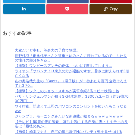
Copy
おすすめ記事
大変だけど幸せ。等身大の子育て物語。
長野桃羽「嗣永桃子さんと道重さゆみさんに憧れているので、ふたり
の憧れの部分をぎゅ...
【衝撃】ワンピースアンチの正体、ついに判明してしまう…
ライオン「サバンナより東京の方が過酷です女」暑さに耐えられず3頭
亡くなる
あの奥浩哉先生の『Gantz』（電子版）が一巻あたり百円 全巻そろえ
ても3,70...
【衝撃】ツクモのショットスキルが実質永続3倍コピー状態に 他
パリ・サンジェルマンが狙うGK鈴木彩艶。3300万ユーロ（約59億70
00万円）...
ワイ昨夜、間違えて上司のパソコンのコンセントを抜いたらこうなる
ww
ジャンプラ、モーニングみたいな新連載が始まるｗｗｗｗｗｗｗｗ
【テレビ】50歳の庄司智春、薄毛を気にする自身に妻・ミキティの反
応は「最後のあが...
【画像】橋本マナミ、自宅の風呂場でHなパンティ姿を見せつける