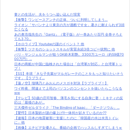
妻との生活が、夫をうつへ追い込んだ現実
【衝撃】ワンピースアンチの正体、ついに判明してしまう…
ライオン「サバンナより東京の方が過酷です女」暑さに耐えられず3頭
亡くなる
あの奥浩哉先生の『Gantz』（電子版）が一巻あたり百円 全巻そろえ
ても3,70...
【ホロライブ】Youtubeの謎のイベント？ 他
【衝撃】ツクモのショットスキルが実質永続3倍コピー状態に 他
パリ・サンジェルマンが狙うGK鈴木彩艶。3300万ユーロ（約59億70
00万円）...
日本の商船が中国に臨検された場合は「台湾軍が対応」と台湾軍トッ
プ！
【SS】冬毬「きな子先輩がマルガレーテのことをもっと知りたいそう
です」【ラブライ...
【蓮ノ空】瑠璃乃とみおんのメスガキ対決【ラブライブ！】
ワイ昨夜、間違えて上司のパソコンのコンセントを抜いたらこうなる
ww
【テレビ】50歳の庄司智春、薄毛を気にする自身に妻・ミキティの反
応は「最後のあが...
三大傑作ゼルダライク「The Binding of Isaac」「ダークソウル」...
【驚愕】日本製鉄が謎の爆上げ!!一体何が起きているのか??
【速報】日本の地震被害に支援したのに「韓国産の水は水洗トイレ
に」他
【画像】エチビデ女優さん、番組の企画でハッスルしすぎてしまうｗ