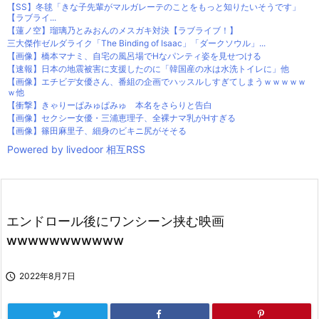
【SS】冬毬「きな子先輩がマルガレーテのことをもっと知りたいそうです」
【ラブライ...
【蓮ノ空】瑠璃乃とみおんのメスガキ対決【ラブライブ！】
三大傑作ゼルダライク「The Binding of Isaac」「ダークソウル」...
【画像】橋本マナミ、自宅の風呂場でHなパンティ姿を見せつける
【速報】日本の地震被害に支援したのに「韓国産の水は水洗トイレに」他
【画像】エチビデ女優さん、番組の企画でハッスルしすぎてしまうｗｗｗｗｗ
ｗ他
【衝撃】きゃりーぱみゅぱみゅ 本名をさらりと告白
【画像】セクシー女優・三浦恵理子、全裸ナマ乳がHすぎる
【画像】篠田麻里子、細身のビキニ尻がそそる
Powered by livedoor 相互RSS
エンドロール後にワンシーン挟む映画
wwwwwwwwwww

2022年8月7日