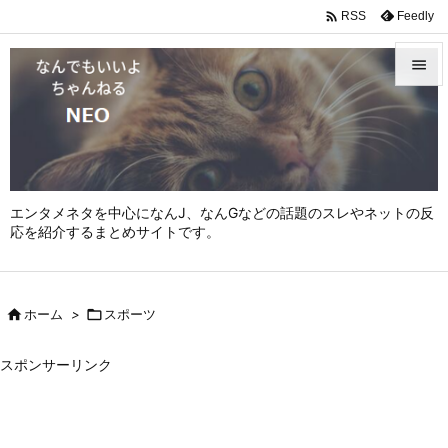

Feedly
RSS


メニュ

サイド

エンタメネタを中心になんJ、なんGなどの話題のスレやネットの反
前へ
応を紹介するまとめサイトです。

次へ


ホーム
>

スポーツ
検索
スポンサーリンク