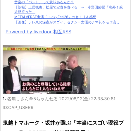
音楽の「バンド」って意味あるんか？
【朗報】土居楓奏、松屋で定食を食べる ⇒ 小野田紗栞「意外！親
近感持った」
METALVERSE出演「LuckyFes’26」のセトリ＆感想
【画像】テレ東の深夜がスゴイ、セクシー女優のナマ乳をモロ流し
Powered by livedoor 相互RSS
1:
名無しさん＠5ちゃんねる
2022/08/12(金) 22:38:30.81
ID:CAP_USER9
鬼越トマホーク・坂井が選ぶ「本当にスゴい現役プ