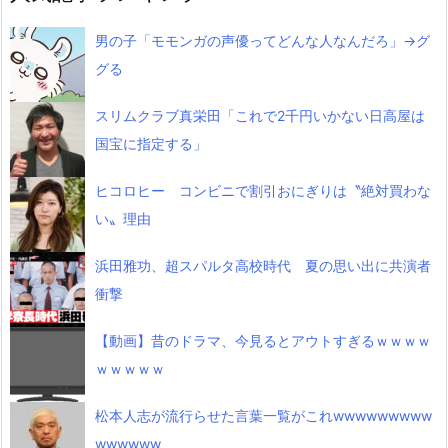
男の子「モモンガの声優ってどんな人なんだろ」→グ
グる
スリムクラブ真栄田「これで2千円いかない日高屋は
国宝に指定する」
ヒコロヒー コンビニで割引おにぎりは〝絶対買わな
い〟理由
浜田雅功、超スパルタ高校時代 夏の思い出に共演者
衝撃
【動画】昔のドラマ、今見るとアウトすぎるｗｗｗｗ
ｗｗｗｗｗ
松本人志が流行らせた言葉一覧がこれwwwwwwwww
wwwwww