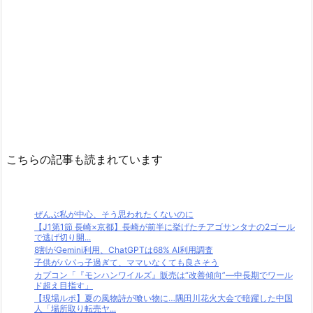
こちらの記事も読まれています
ぜんぶ私が中心、そう思われたくないのに
【J1第1節 長崎×京都】長崎が前半に挙げたチアゴサンタナの2ゴール
で逃げ切り開...
8割がGemini利用、ChatGPTは68% AI利用調査
子供がパパっ子過ぎて、ママいなくても良さそう
カプコン「『モンハンワイルズ』販売は“改善傾向”―中長期でワール
ド超え目指す」
【現場ルポ】夏の風物詩が喰い物に…隅田川花火大会で暗躍した中国
人「場所取り転売ヤ...