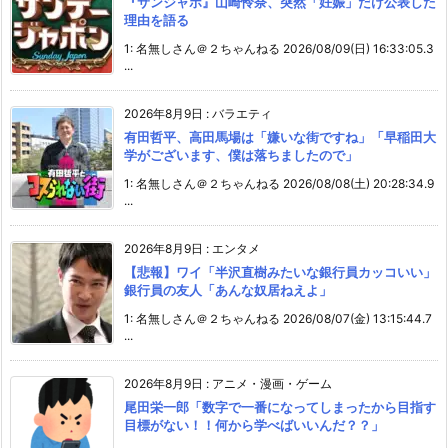
『サンジャポ』山崎怜奈、突然「妊娠」だけ公表した
理由を語る
1: 名無しさん＠２ちゃんねる 2026/08/09(日) 16:33:05.3
...
2026年8月9日
:
バラエティ
有田哲平、高田馬場は「嫌いな街ですね」「早稲田大
学がございます、僕は落ちましたので」
1: 名無しさん＠２ちゃんねる 2026/08/08(土) 20:28:34.9
...
2026年8月9日
:
エンタメ
【悲報】ワイ「半沢直樹みたいな銀行員カッコいい」
銀行員の友人「あんな奴居ねえよ」
1: 名無しさん＠２ちゃんねる 2026/08/07(金) 13:15:44.7
...
2026年8月9日
:
アニメ・漫画・ゲーム
尾田栄一郎「数字で一番になってしまったから目指す
目標がない！！何から学べばいいんだ？？」