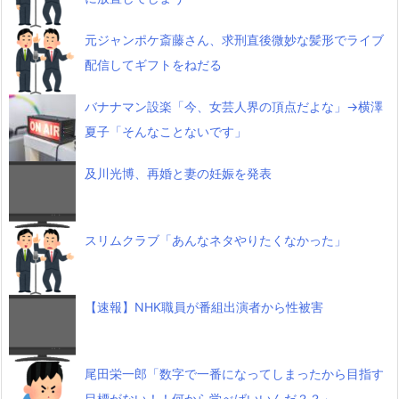
元ジャンポケ斎藤さん、求刑直後微妙な髪形でライブ
配信してギフトをねだる
バナナマン設楽「今、女芸人界の頂点だよな」→横澤
夏子「そんなことないです」
及川光博、再婚と妻の妊娠を発表
スリムクラブ「あんなネタやりたくなかった」
【速報】NHK職員が番組出演者から性被害
尾田栄一郎「数字で一番になってしまったから目指す
目標がない！！何から学べばいいんだ？？」