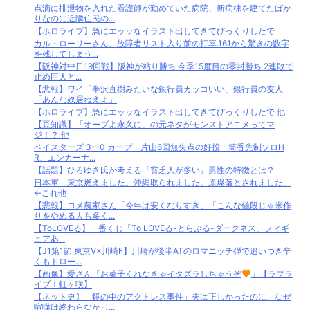
点滴に排泄物を入れた看護師が勤めていた病院、新病棟を建てたばか
りなのに近隣住民の...
【ホロライブ】急にエッッなイラスト出してきてびっくりしたで
カル・ローリーさん、故障者リスト入り前の打率.161から驚きの数字
を残してしまう...
【阪神対中日19回戦】阪神が粘り勝ち 今季15度目の零封勝ち 2連敗で
止め巨人と...
【悲報】ワイ「半沢直樹みたいな銀行員カッコいい」銀行員の友人
「あんな奴居ねえよ」
【ホロライブ】急にエッッなイラスト出してきてびっくりしたで 他
【豆知識】「オーブよ永久に」の元ネタがモンストアニメってマ
ジ！？ 他
ベイスターズ 3ー0 カープ 片山6回無失点の好投 筒香先制ソロH
R、エンカーナ...
【話題】ひろゆき氏が考える『貧乏人が多い』男性の特徴とは？
日本軍「東京燃えました。沖縄取られました。原爆落とされました」
←これ他
【悲報】コメ農家さん「今年は安くなりすぎ」「こんな値段じゃ米作
りをやめる人も多く...
【ToLOVEる】一番くじ「To LOVEる-とらぶる-ダークネス」フィギ
ュアあ...
【J1第1節 東京V×川崎F】川崎が後半ATのロマニッチ弾で追いつき辛
くもドロー...
【画像】愛さん「お菓子くれなきゃイタズラしちゃうぞ
」【ラブラ
イブ！虹ヶ咲】
【ネット史】「鏡の中のアクトレス事件」夫は正しかったのに、なぜ
喧嘩は終わらなかっ...