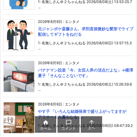
1: 名無しさん＠２ちゃんねる 2026/08/08(土) 13:53:25.7
...
2026年8月9日
:
エンタメ
元ジャンポケ斎藤さん、求刑直後微妙な髪形でライブ
配信してギフトをねだる
1: 名無しさん＠２ちゃんねる 2026/08/09(日) 13:57:15.3
...
2026年8月9日
:
エンタメ
バナナマン設楽「今、女芸人界の頂点だよな」→横澤
夏子「そんなことないです」
1: 名無しさん＠２ちゃんねる 2026/08/08(土) 15:26:39.6
...
2026年8月9日
:
エンタメ
やす子 「いろんな結婚発表で盛り上がってますが
アラサー１人暮らしも…」



1: 名無しさん＠２ちゃんねる 2026/08/09(日) 08:47:39.2
上へ
ホーム
コメント
...