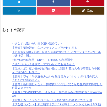
Copy
おすすめ記事
小さなすれ違いが、夫を追い詰めていく
【画像】菊地姫奈、白パンティと白ブラがHすぎる
【J1第1節 長崎×京都】長崎が前半に挙げたチアゴサンタナの2ゴール
で逃げ切り開...
8割がGemini利用、ChatGPTは68% AI利用調査
子供がパパっ子過ぎて、ママいなくても良さそう
【現場ルポ】夏の風物詩が喰い物に…隅田川花火大会で暗躍した中国
人「場所取り転売ヤ...
【悲報】ワイ「半沢直樹みたいな銀行員カッコいい」銀行員の友人
「あんな奴居ねえよ」
【驚愕】新幹線じゃなく『帰省費4000円』安くなる在来線で帰省した
結果ｗｗｗｗｗ
【画像】YOASOBIの幾田りらさん、胸の膨らみが性的すぎたwwwww
ww
【衝撃】カーミラかそれとも…！？悩む選択の結果がコチラ 他
【試合後コメント】新庄監督｜楽天 19回戦｜コメントまとめ｜8/9 他