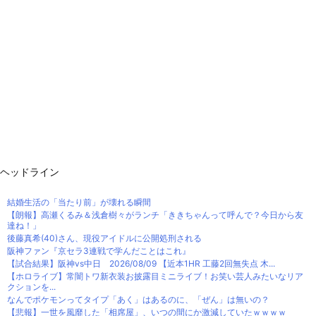
ヘッドライン
結婚生活の「当たり前」が壊れる瞬間
【朗報】高瀬くるみ＆浅倉樹々がランチ「ききちゃんって呼んで？今日から友
達ね！」
後藤真希(40)さん、現役アイドルに公開処刑される
阪神ファン『京セラ3連戦で学んだことはこれ』
【試合結果】阪神vs中日 2026/08/09 【近本1HR 工藤2回無失点 木...
【ホロライブ】常闇トワ新衣装お披露目ミニライブ！お笑い芸人みたいなリア
クションを...
なんでポケモンってタイプ「あく」はあるのに、「ぜん」は無いの？
【悲報】一世を風靡した「相席屋」、いつの間にか激減していたｗｗｗｗ