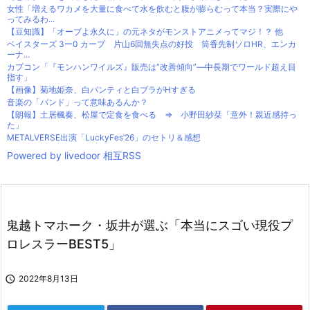
女性「増えるワカメを大量に食べて水を飲むと腹が膨らむって本当？実際にや
ってみるわ...
【豆知識】「オーブよ永久に」の元ネタがモンストアニメってマジ！？ 他
ベイスターズ 3ー0 カープ 片山6回無失点の好投 筒香先制ソロHR、エンカ
ーナ...
カプコン「『モンハンワイルズ』販売は“改善傾向”―中長期でワールド超え目
指す」
【画像】菊地姫奈、白パンティと白ブラがHすぎる
音楽の「バンド」って意味あるんか？
【朗報】土居楓奏、松屋で定食を食べる ⇒ 小野田紗栞「意外！親近感持っ
た」
METALVERSE出演「LuckyFes’26」のセトリ＆感想
Powered by livedoor 相互RSS
鬼越トマホーク・坂井が選ぶ「本当にスゴい現役プ
ロレスラーBEST5」

2022年8月13日