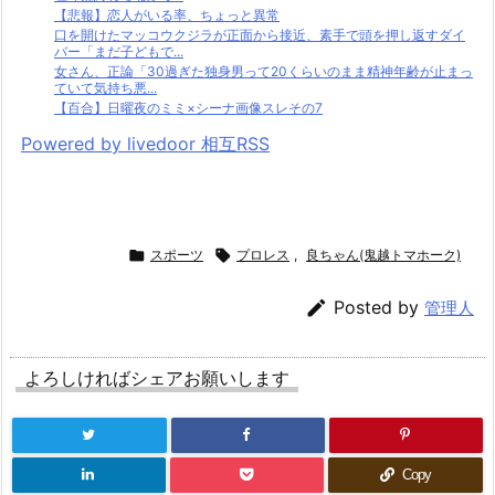
【悲報】恋人がいる率、ちょっと異常
口を開けたマッコウクジラが正面から接近、素手で頭を押し返すダイ
バー「まだ子どもで...
女さん、正論「30過ぎた独身男って20くらいのまま精神年齢が止まっ
ていて気持ち悪...
【百合】日曜夜のミミ×シーナ画像スレその7
Powered by livedoor 相互RSS

スポーツ

プロレス
,
良ちゃん(鬼越トマホーク)

Posted by
管理人
よろしければシェアお願いします
Copy