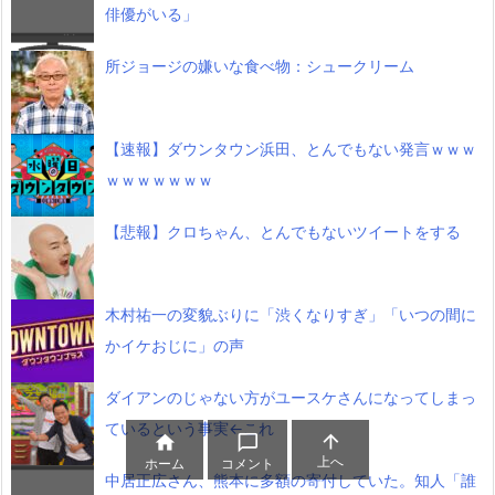
俳優がいる」
所ジョージの嫌いな食べ物：シュークリーム
【速報】ダウンタウン浜田、とんでもない発言ｗｗｗ
ｗｗｗｗｗｗｗ
【悲報】クロちゃん、とんでもないツイートをする
木村祐一の変貌ぶりに「渋くなりすぎ」「いつの間に
かイケおじに」の声
ダイアンのじゃない方がユースケさんになってしまっ
ているという事実←これ



上へ
ホーム
コメント
中居正広さん、熊本に多額の寄付していた。知人「誰