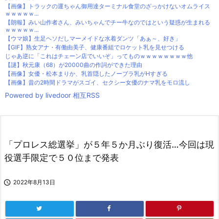
【画像】トラックの運ちゃん御用達ターミナル食堂のざっかけないオムライス
ｗｗｗｗｗ...
【朗報】みい山作者さん、みいちゃんでチー牛なのではという疑惑が生まれる
ｗｗｗｗｗ...
【ウマ娘】生足ヘソだしマーメイドな水着ダンツ「あぁ～、好き」
【GIF】熟女アナ・有働由美子、健康番組でロケット乳を見せつける
じゃあ逆に「これはチェーン店でいいぞ」ってものｗｗｗｗｗｗｗｗ他
【謎】秋元康（68）が20000曲の作詞ができた理由
【画像】女優・松本まりか、乳首隠したノーブラ乳がHすぎる
【画像】昔の2時間ドラマがスゴイ、セクシー女優のナマ乳をモロ流し
Powered by livedoor 相互RSS
「プロレス総選挙」が５年５か月ぶり復活…今回は現
役選手限定で５０位まで発表

2022年8月13日