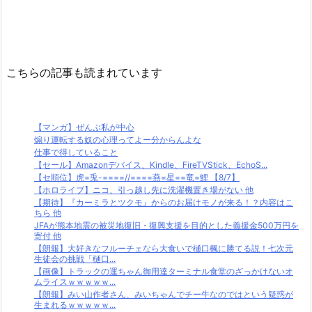
こちらの記事も読まれています
【マンガ】ぜんぶ私が中心
煽り運転する奴の心理ってよー分からんよな
仕事で得していること
【セール】Amazonデバイス、Kindle、FireTVStick、EchoS...
【セ順位】虎=兎-====//====燕=星==竜=鯉 【8/7】
【ホロライブ】ニコ、引っ越し先に洗濯機置き場がない 他
【期待】『カーミラとツクモ』からのお届けモノが来る！？内容はこ
ちら 他
JFAが熊本地震の被災地復旧・復興支援を目的とした義援金500万円を
寄付 他
【朗報】大好きなフルーチェなら大食いで樋口楓に勝てる説！七次元
生徒会の挑戦「樋口...
【画像】トラックの運ちゃん御用達ターミナル食堂のざっかけないオ
ムライスｗｗｗｗｗ...
【朗報】みい山作者さん、みいちゃんでチー牛なのではという疑惑が
生まれるｗｗｗｗｗ...