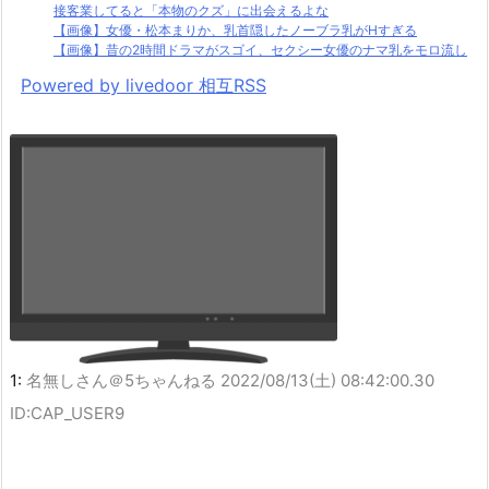
接客業してると「本物のクズ」に出会えるよな
【画像】女優・松本まりか、乳首隠したノーブラ乳がHすぎる
【画像】昔の2時間ドラマがスゴイ、セクシー女優のナマ乳をモロ流し
Powered by livedoor 相互RSS
1:
名無しさん＠5ちゃんねる
2022/08/13(土) 08:42:00.30
ID:CAP_USER9