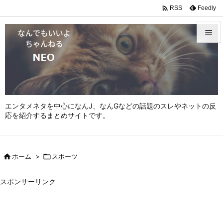

Feedly
RSS


メニュ

サイド

エンタメネタを中心になんJ、なんGなどの話題のスレやネットの反
前へ
応を紹介するまとめサイトです。

次へ


ホーム
>

スポーツ
検索
スポンサーリンク