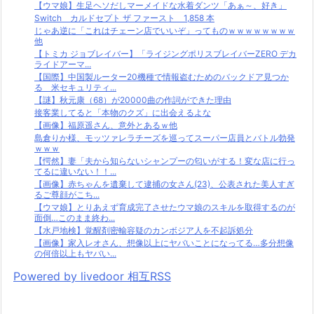
【ウマ娘】生足ヘソだしマーメイドな水着ダンツ「あぁ～、好き」
Switch カルドセプト ザ ファースト 1,858 本
じゃあ逆に「これはチェーン店でいいぞ」ってものｗｗｗｗｗｗｗｗ
他
【トミカ ジョブレイバー】「ライジングポリスブレイバーZERO デカ
ライドアーマ...
【国際】中国製ルーター20機種で情報盗むためのバックドア見つか
る 米セキュリティ...
【謎】秋元康（68）が20000曲の作詞ができた理由
接客業してると「本物のクズ」に出会えるよな
【画像】福原遥さん、意外とあるｗ他
島倉りか様、モッツァレラチーズを巡ってスーパー店員とバトル勃発
ｗｗｗ
【愕然】妻「夫から知らないシャンプーの匂いがする！変な店に行っ
てるに違いない！！...
【画像】赤ちゃんを遺棄して逮捕の女さん(23)、公表された美人すぎ
るご尊顔がこち...
【ウマ娘】とりあえず育成完了させたウマ娘のスキルを取得するのが
面倒…このまま終わ...
【水戸地検】覚醒剤密輸容疑のカンボジア人を不起訴処分
【画像】家入レオさん、想像以上にヤバいことになってる…多分想像
の何倍以上もヤバい...
Powered by livedoor 相互RSS