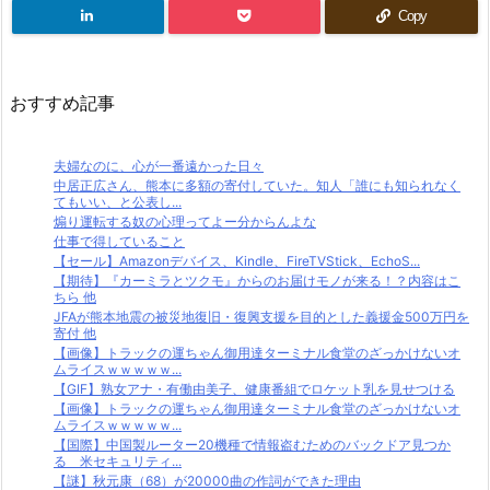
Copy
おすすめ記事
夫婦なのに、心が一番遠かった日々
中居正広さん、熊本に多額の寄付していた。知人「誰にも知られなく
てもいい、と公表し...
煽り運転する奴の心理ってよー分からんよな
仕事で得していること
【セール】Amazonデバイス、Kindle、FireTVStick、EchoS...
【期待】『カーミラとツクモ』からのお届けモノが来る！？内容はこ
ちら 他
JFAが熊本地震の被災地復旧・復興支援を目的とした義援金500万円を
寄付 他
【画像】トラックの運ちゃん御用達ターミナル食堂のざっかけないオ
ムライスｗｗｗｗｗ...
【GIF】熟女アナ・有働由美子、健康番組でロケット乳を見せつける
【画像】トラックの運ちゃん御用達ターミナル食堂のざっかけないオ
ムライスｗｗｗｗｗ...
【国際】中国製ルーター20機種で情報盗むためのバックドア見つか
る 米セキュリティ...
【謎】秋元康（68）が20000曲の作詞ができた理由