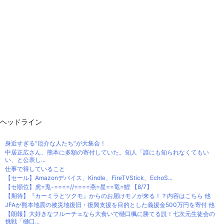
ヘッドライン
身近すぎる“厄介な人たち”が大集合！
中居正広さん、熊本に多額の寄付していた。知人「誰にも知られなくてもい
い、と公表し...
仕事で得していること
【セール】Amazonデバイス、Kindle、FireTVStick、EchoS...
【セ順位】虎=兎-====//====燕=星==竜=鯉 【8/7】
【期待】『カーミラとツクモ』からのお届けモノが来る！？内容はこちら 他
JFAが熊本地震の被災地復旧・復興支援を目的とした義援金500万円を寄付 他
【朗報】大好きなフルーチェなら大食いで樋口楓に勝てる説！七次元生徒会の
挑戦「樋口...