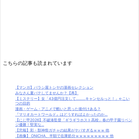
こちらの記事も読まれています
【マンガ】バラシ屋トシヤの漫画セレクション
みなさん夏バテしてませんか？【再】
【ミステリー】女「43億円注文して………キャンセルっと！」←こい
つの目的
漫画・ゲーム・アニメで酷いと思った後付けある？
『マリオカートワールド』はどうすればよかったのか…
【にじ甲2026】不破湊監督「ギラギラホスト高校」春の甲子園リベン
ジ優勝！堅実な...
【悲報】彩・獣神祭ガチャの結果がヤバすぎるｗｗｗ 他
【画像】 ONICHA、半額で在庫処分ｗｗｗｗｗｗｗｗｗ 他