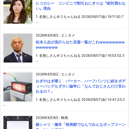
ヒコロヒー コンビニで割引おにぎりは〝絶対買わな
い〟理由
1: 名無しさん＠２ちゃんねる 2026/08/07(金) 19:11:50.7
...
2026年8月8日
:
エンタメ
松本人志が流行らせた言葉一覧がこれwwwwwwww
wwwwwww
1: 名無しさん＠２ちゃんねる 2026/08/07(金) 16:53:52.3
...
2026年8月8日
:
エンタメ
おぎやはぎ嘆く パーカー、ハーフパンツに続きボデ
ィーバッグもダサい論争に「なんでおじさんだけ言わ
れるの？」
1: 名無しさん＠２ちゃんねる 2026/08/07(金) 14:41:33.2
...
2026年8月8日
:
映画
銀シャリ・橋本「映画館でなんでみんなポップコーン