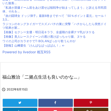
いた観客...
「私達が原爆ドーム前をあけ渡せば核戦争が始まってしまう」と訴える市民団
体、それを...
『炎の闘球女 ドッジ弾子』最新8巻まですべて「50％ポイント還元」セール！
3,5...
ラジコンのキングタイガーでスズメバチの巣に突撃「ハチからしたら突然ドイ
ツ戦車が家...
【画像】セクシー女優・明日花キララ、全盛期の全裸ナマ乳がヌケる
【画像】美人レースクイーンの透け透けぽっちゃり腹、ヌケる
ワイの上司がカラオケでT-BOLANばっかり歌うんやが
【朗報】山﨑愛生「けんぱなぱっぱぱん！」←
Powered by livedoor 相互RSS
福山雅治「二拠点生活も良いのかな…」

2022年8月15日