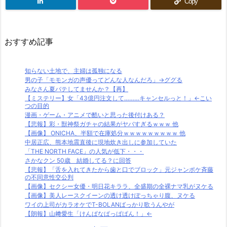
Copy
おすすめ記事
知らない土地で、主婦は孤独になる
男の子「モモンガの声優ってどんな人なんだろ」→ググる
みなさん夏バテしてませんか？【再】
【ミステリー】女「43億円注文して………キャンセルっと！」←こい
つの目的
漫画・ゲーム・アニメで酷いと思った後付けある？
【悲報】彩・獣神祭ガチャの結果がヤバすぎるｗｗｗ 他
【画像】 ONICHA、半額で在庫処分ｗｗｗｗｗｗｗｗｗ 他
中居正広、熊本地震直後に現地炊き出しに参加していた
「THE NORTH FACE」の人気が低下・・・
さかなクン 50歳 結婚してる？に回答
【悲報】「舌を入れてきたから歯と口でブロック」元ジャンポケ斉藤
の不同意性交公判
【画像】セクシー女優・明日花キララ、全盛期の全裸ナマ乳がヌケる
【画像】美人レースクイーンの透け透けぽっちゃり腹、ヌケる
ワイの上司がカラオケでT-BOLANばっかり歌うんやが
【朗報】山﨑愛生「けんぱなぱっぱぱん！」←