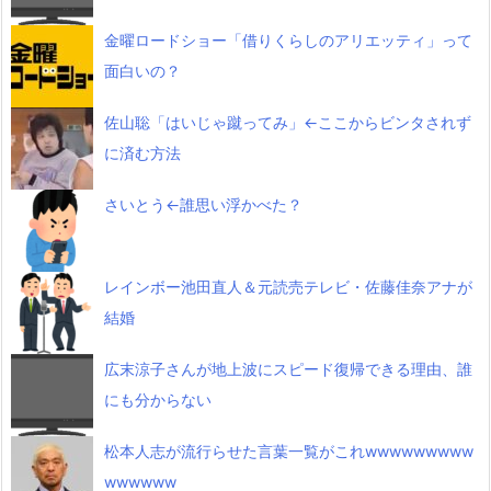
金曜ロードショー「借りくらしのアリエッティ」って
面白いの？
佐山聡「はいじゃ蹴ってみ」←ここからビンタされず
に済む方法
さいとう←誰思い浮かべた？
レインボー池田直人＆元読売テレビ・佐藤佳奈アナが
結婚
広末涼子さんが地上波にスピード復帰できる理由、誰
にも分からない
松本人志が流行らせた言葉一覧がこれwwwwwwwww
wwwwww