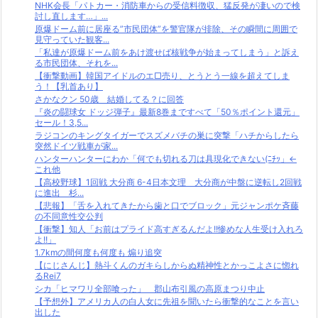
NHK会長「パトカー・消防車からの受信料徴収、猛反発が凄いので検
討し直します…」...
原爆ドーム前に居座る”市民団体”を警官隊が排除、その瞬間に周囲で
見守っていた観客...
「私達が原爆ドーム前をあけ渡せば核戦争が始まってしまう」と訴え
る市民団体、それを...
【衝撃動画】韓国アイドルのエ□売り、とうとう一線を超えてしま
う！【乳首あり】
さかなクン 50歳 結婚してる？に回答
『炎の闘球女 ドッジ弾子』最新8巻まですべて「50％ポイント還元」
セール！3,5...
ラジコンのキングタイガーでスズメバチの巣に突撃「ハチからしたら
突然ドイツ戦車が家...
ハンターハンターにわか「何でも切れる刀は具現化できない(ﾆﾁｯ」←
これ他
【高校野球】1回戦 大分商 6-4日本文理 大分商が中盤に逆転し2回戦
に進出 杉...
【悲報】「舌を入れてきたから歯と口でブロック」元ジャンポケ斉藤
の不同意性交公判
【衝撃】知人「お前はプライド高すぎるんだよ!!惨めな人生受け入れろ
よ!!」
1.7kmの間何度も何度も 煽り追突
【にじさんじ】熱斗くんのガキらしからぬ精神性とかっこよさに惚れ
るRei7
シカ「ヒマワリ全部喰った」 郡山布引風の高原まつり中止
【予想外】アメリカ人の白人女に先祖を聞いたら衝撃的なことを言い
出した