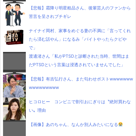
【悲報】霜降り明星粗品さん、後輩芸人のファンから
苦言を呈されブチギレ
ナイナイ岡村、家事をめぐる妻の不満に「言ってくれ
たら済む話やん」になるみ「バイトやったらクビや
で」
渡邊渚さん「私がPTSDと診断された当時、世間はま
だPTSDという言葉は浸透されていませんでした」
【悲報】有吉弘行さん、また匂わせポストwwwwwww
wwwwwwwww
ヒコロヒー コンビニで割引おにぎりは〝絶対買わな
い〟理由
【画像】あのちゃん、なんか別人みたいになる