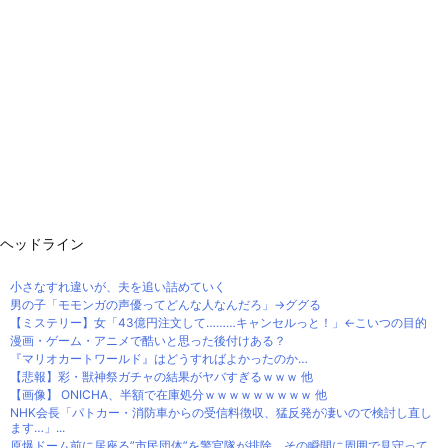
ヘッドライン
小さなすれ違いが、夫を追い詰めていく
男の子「モモンガの声優ってどんな人なんだろ」→ググる
【ミステリー】女「43億円注文して………キャンセルっと！」←こいつの目的
漫画・ゲーム・アニメで酷いと思った後付けある？
『マリオカートワールド』はどうすればよかったのか…
【悲報】彩・獣神祭ガチャの結果がヤバすぎるｗｗｗ 他
【画像】 ONICHA、半額で在庫処分ｗｗｗｗｗｗｗｗｗ 他
NHK会長「パトカー・消防車からの受信料徴収、猛反発が凄いので検討し直し
ます…」...
原爆ドーム前に居座る”市民団体”を警官隊が排除、その瞬間に周囲で見守って