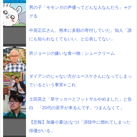
男の子「モモンガの声優ってどんな人なんだろ」→グ
グる
中居正広さん、熊本に多額の寄付していた。知人「誰
にも知られなくてもいい、と公表してない」
所ジョージの嫌いな食べ物：シュークリーム
ダイアンのじゃない方がユースケさんになってしまっ
ているという事実←これ
土田晃之「草サッカーとフットサルやめました」と告
白 「20代の若手が来るんです。つまんなくて」
【悲報】加藤小夏(おなつ)「演技中に惚れてしまった
俳優がいる」