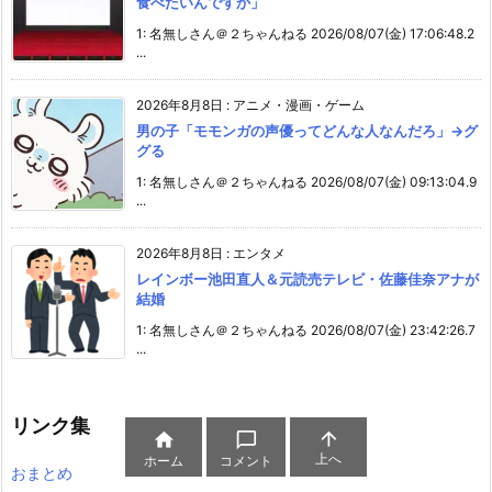
食べたいんですか」
1: 名無しさん＠２ちゃんねる 2026/08/07(金) 17:06:48.2
...
2026年8月8日
:
アニメ・漫画・ゲーム
男の子「モモンガの声優ってどんな人なんだろ」→グ
グる
1: 名無しさん＠２ちゃんねる 2026/08/07(金) 09:13:04.9
...
2026年8月8日
:
エンタメ
レインボー池田直人＆元読売テレビ・佐藤佳奈アナが
結婚
1: 名無しさん＠２ちゃんねる 2026/08/07(金) 23:42:26.7
...
リンク集



上へ
ホーム
コメント
おまとめ