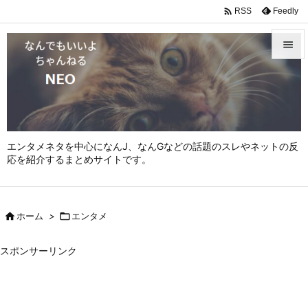

Feedly
RSS


メニュ

サイド

エンタメネタを中心になんJ、なんGなどの話題のスレやネットの反
前へ
応を紹介するまとめサイトです。

次へ


ホーム
>

エンタメ
検索
スポンサーリンク