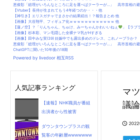
恵俊彰「総理がいろんなところに足を運べばクーラーが…」 高市首相の避難
【Vtuber】長侍が生まれてもう4年経つのか・・・他
【神引き】エリスガチャでまさかの結果続出！？報告まとめ 他
【画像】大谷翔平、フィギュア化ｗｗｗｗｗｗｗｗｗｗｗｗ 他
【蓮ノ空】？「りんちゃん、ちゅけ、みーちゃんかわいいねぇ
」【ラブ
【画像】杉本彩、マン毛隠した全裸ナマ乳がHすぎる
【画像】田中みな実(39) 妊娠中でも露出多めのドレス、これノーブラか？
恵俊彰「総理がいろんなところに足を運べばクーラーが…」 高市首相の避難
ChatGPTに聞いた10年後の18期
Powered by livedoor 相互RSS
人気記事ランキング
マ
議
【速報】NHK職員が番組
出演者から性被害

202
ダウンタウンプラスの観
覧客の年齢層wwwwwww