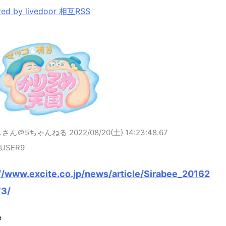
ed by livedoor 相互RSS
しさん＠5ちゃんねる
2022/08/20(土) 14:23:48.67
_USER9
//www.excite.co.jp/news/article/Sirabee_20162
3/
e