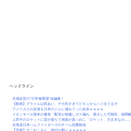
ヘッドライン
共感必至の“日常修羅場”短編集！
【動画】グラドル山田あい、デカ乳すぎてビキニからハミ出てるぞ
アメリカ人の友達を日本のジムに連れてった結末ｗｗｗｗ
イオンモール熊本の爆発「配管が損傷しガス漏れ、着火した可能性」福岡酸素
上昇中のロケットに雷が落ちて画面が真っ白に「ロケット、大丈夫なの……？
北海道日本ハムファイターズのチーム別勝敗他
【悲報】ヤニねこさん、BPOが動くｗｗｗｗｗ