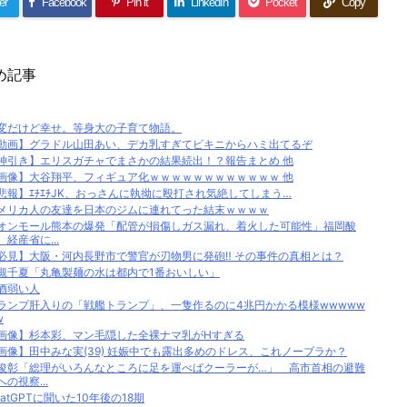
er
Facebook
Pin it
LinkedIn
Pocket
Copy
め記事
変だけど幸せ。等身大の子育て物語。
動画】グラドル山田あい、デカ乳すぎてビキニからハミ出てるぞ
神引き】エリスガチャでまさかの結果続出！？報告まとめ 他
画像】大谷翔平、フィギュア化ｗｗｗｗｗｗｗｗｗｗｗｗ 他
悲報】ｴﾁｴﾁJK、おっさんに執拗に殴打され気絶してしまう…
メリカ人の友達を日本のジムに連れてった結末ｗｗｗｗ
オンモール熊本の爆発「配管が損傷しガス漏れ、着火した可能性」福岡酸
、経産省に...
必見】大阪・河内長野市で警官が刃物男に発砲‼ その事件の真相とは？
槻千夏「丸亀製麺の水は都内で1番おいしい」
酒弱い人
ランプ肝入りの「戦艦トランプ」、一隻作るのに4兆円かかる模様wwwww
w
画像】杉本彩、マン毛隠した全裸ナマ乳がHすぎる
画像】田中みな実(39) 妊娠中でも露出多めのドレス、これノーブラか？
俊彰「総理がいろんなところに足を運べばクーラーが…」 高市首相の避難
への視察...
hatGPTに聞いた10年後の18期