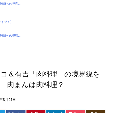
所への視察...
ライブ！】
所への視察...
ツコ＆有吉「肉料理」の境界線を
論 肉まんは肉料理？
2年8月21日