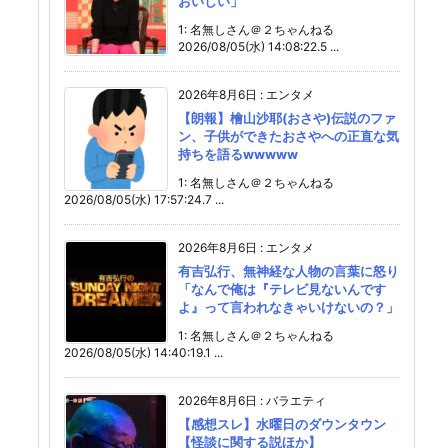
おいしい」
1: 名無しさん＠２ちゃんねる
2026/08/05(水) 14:08:22.5 ...
2026年8月6日
:
エンタメ
【朗報】檜山沙耶(おさや)伝説のファ
ン、子供ができたおさやへの正直な気
持ちを語るwwwww
1: 名無しさん＠２ちゃんねる
2026/08/05(水) 17:57:24.7 ...
2026年8月6日
:
エンタメ
有吉弘行、無神経な人物の言葉に怒り
「なんで俺は『テレビ見ないんです
よ』って言われなきゃいけないの？」
1: 名無しさん＠２ちゃんねる
2026/08/05(水) 14:40:19.1 ...
2026年8月6日
:
バラエティ
【感想スレ】水曜日のダウンタウン
【怪談に関する説ほか】