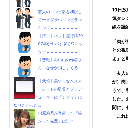
19日
芸人のコンビ名を和訳し
気タレ
て一番ダサいコンビラン
線を議
キングｗｗｗｗｗｗｗ
【懐古】ネット流行語20
「肉が
07年がヤバすぎてワロッ
との視
タァｗｗｗｗｗｗｗｗ
よ」と
【悲報】みい山の作者さ
ん、なぜか消しまくる
「友人
【悲報】果てしなきスカ
が）肉
ーレットの監督とプロデ
うで、
ューサーは「ジブリ」に
した。
なりたかった…
問に、
指原莉乃が暴露した『怖
「これ
かった先輩』は誰？