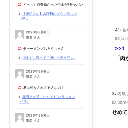
どっちも点数低かった中山が1番ヤバい
【感想スレ】水曜日のダウンタウン
【怪...
41:
名
2026年8月6日
匿名 さん
ID:/dx
>>1
チャーミングじろうちゃん
「肉
消えずに残ってて凄いと思う芸人...
2026年8月6日
匿名 さん
君は何をされてる方なの？
3:
名無
和田アキ子、なんでも“ハラスメン
ID:bbm
ト”扱...
せめて
2026年8月6日
匿名 さん