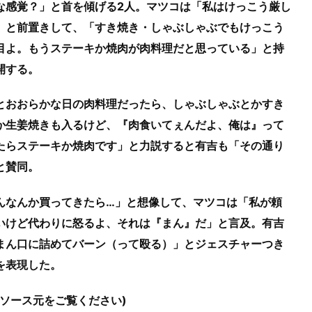
な感覚？」と首を傾げる2人。マツコは「私はけっこう厳し
」と前置きして、「すき焼き・しゃぶしゃぶでもけっこう
目よ。もうステーキか焼肉が肉料理だと思っている」と持
開する。
とおおらかな日の肉料理だったら、しゃぶしゃぶとかすき
か生姜焼きも入るけど、『肉食いてぇんだよ、俺は』って
たらステーキか焼肉です」と力説すると有吉も「その通り
と賛同。
んなんか買ってきたら…」と想像して、マツコは「私が頼
いけど代わりに怒るよ、それは『まん』だ」と言及。有吉
まん口に詰めてバーン（って殴る）」とジェスチャーつき
を表現した。
はソース元をご覧ください)