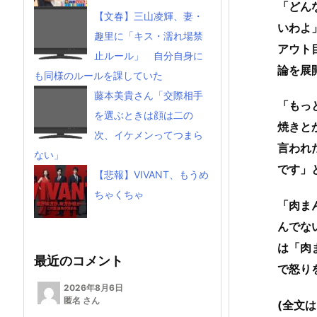
「どん
【文春】三山凌輝、妻・
いわよ
趣里に「キス・濡れ場禁
アウト
止ルール」 自分自身に
論を展
も同様のルールを課していた
藤本美貴さん「交際相手
「もっ
を選ぶときは顔は二の
焼きと
次、イケメンってつまら
言われ
ない」
です」
【悲報】VIVANT、もうめ
ちゃくちゃ
「肉ま
んでな
は「肉
最近のコメント
で怒り
2026年8月6日
匿名 さん
(全文