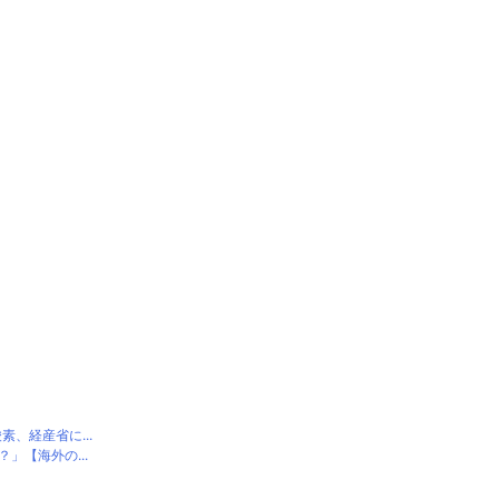
、経産省に...
」【海外の...