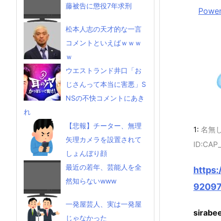
藤被告に懲役7年求刑
Power
松本人志の天才的な一言
コメントといえばｗｗｗ
ｗ
ウエストランド井口「お
じさんって本当に害悪」S
NSの不快コメントにあき
れ
【悲報】チーター、無理
1:
名無
矢理カメラを設置されて
ID:CAP
しょんぼり顔
最近の若年、芸能人を全
https:
然知らないwww
92097
一発屋芸人、実は一発屋
sirabe
じゃなかった