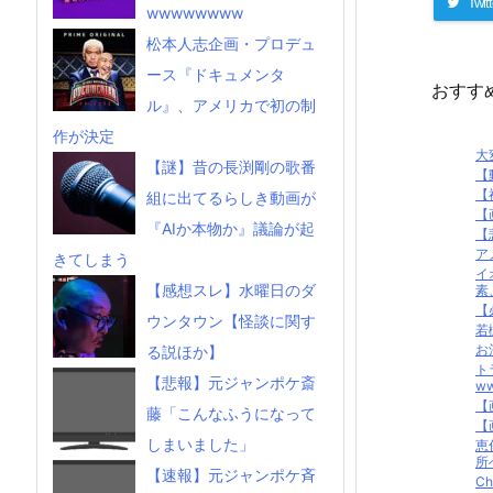
Twitt
wwwwwwww
松本人志企画・プロデュ
ース『ドキュメンタ
おすす
ル』、アメリカで初の制
作が決定
大
【謎】昔の長渕剛の歌番
【
【
組に出てるらしき動画が
【
『AIか本物か』議論が起
【
ア
きてしまう
イ
【感想スレ】水曜日のダ
素
【
ウンタウン【怪談に関す
若
お
る説ほか】
ト
【悲報】元ジャンポケ斎
w
【
藤「こんなふうになって
【
しまいました」
恵
所
【速報】元ジャンポケ斉
C