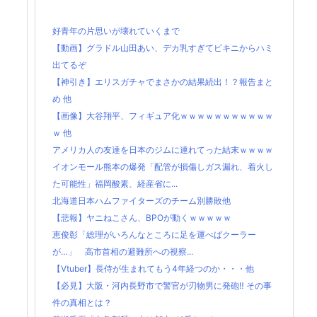
好青年の片思いが壊れていくまで
【動画】グラドル山田あい、デカ乳すぎてビキニからハミ
出てるぞ
【神引き】エリスガチャでまさかの結果続出！？報告まと
め 他
【画像】大谷翔平、フィギュア化ｗｗｗｗｗｗｗｗｗｗｗ
ｗ 他
アメリカ人の友達を日本のジムに連れてった結末ｗｗｗｗ
イオンモール熊本の爆発「配管が損傷しガス漏れ、着火し
た可能性」福岡酸素、経産省に...
北海道日本ハムファイターズのチーム別勝敗他
【悲報】ヤニねこさん、BPOが動くｗｗｗｗｗ
恵俊彰「総理がいろんなところに足を運べばクーラー
が…」 高市首相の避難所への視察...
【Vtuber】長侍が生まれてもう4年経つのか・・・他
【必見】大阪・河内長野市で警官が刃物男に発砲‼ その事
件の真相とは？