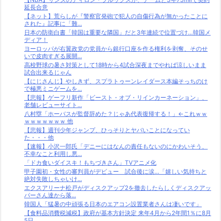
延長合意
【ネット】荒らしが『警察官発砲で犯人の自傷行為が無かったことに
された』記事に「難...
日本の防衛白書「韓国は重要な隣国」だと3年連続で位置づけ…韓国メ
ディア！
ヨーロッパが右翼政党の党員から銀行口座を作る権利を剥奪、そのせ
いで皮肉すぎる展開...
高校野球の暑さ対策として18時から4試合深夜までやれば涼しいまま
試合出来るじゃん
【にじさんじ】やしきず、スプラトゥーンレイダース本編そっちのけ
で極悪ミニゲームを...
【悲報】ゲーフリ新作「ビースト・オブ・リインカーネーション」、
老舗レビューサイト...
八村塁「ホーバスが監督辞めた？じゃあ代表復帰する！」←これｗｗ
ｗｗｗｗｗｗｗ 他
【悲報】週刊少年ジャンプ、ひっそりとヤバいことになってい
た・・・他
【速報】小沢一郎氏「デニーにはなんの責任もないのにかわいそう、
不幸なこと利用し悪...
「ドカ食いダイスキ！もちづきさん」TVアニメ化
甲子園初・女性の審判員がデビュー 試合後に涙…「嬉しい気持ちと
絶対失敗しちゃいけ...
エクスアリーナ松戸がディスクアップ2を撤去したらしくディスクアッ
パーさん達から落...
韓国人「猛暑の中頑張る日本のエアコン設置業者さんは凄いです」
【食料品消費税減税】政府が基本方針決定 来年4月から2年間1％に8月
5日