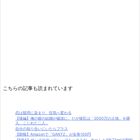
こちらの記事も読まれています
恋は疑惑に染まり、狂気へ変わる
【後編】俺の娘の結婚が破談に。だが彼氏は「2000万の土地」を購
入。こじれた二人...
自分の知り合いにいたらプラス
【朗報】Amazonで「GANTZ」が全巻100円
【NBA】サンズのディロン・ブルックスが、チームと3年73milで契約