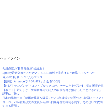
ヘッドライン
共感必至の“日常修羅場”短編集！
Spotify最近入れたんだけどこんなに無料で曲聴けるとは思ってなかった
自分の知り合いにいたらプラス
【朗報】Amazonで「GANTZ」が全巻100円
【NBA】サンズのディロン・ブルックスが、チームと3年73milで契約延長合意
【ネット】荒らしが『警察官発砲で犯人の自傷行為が無かったことにされた』
記事に「難...
日本の防衛白書「韓国は重要な隣国」だと3年連続で位置づけ…韓国メディア！
ヨーロッパが右翼政党の党員から銀行口座を作る権利を剥奪、そのせいで皮肉
すぎる展開...