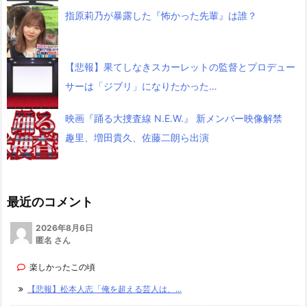
指原莉乃が暴露した『怖かった先輩』は誰？
【悲報】果てしなきスカーレットの監督とプロデュー
サーは「ジブリ」になりたかった…
映画『踊る大捜査線 N.E.W.』 新メンバー映像解禁
趣里、増田貴久、佐藤二朗ら出演
最近のコメント
2026年8月6日
匿名 さん
楽しかったこの頃
【悲報】松本人志「俺を超える芸人は、...