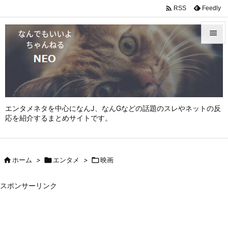

Feedly
RSS


メニュ

サイド

エンタメネタを中心になんJ、なんGなどの話題のスレやネットの反
前へ
応を紹介するまとめサイトです。

次へ


ホーム
>

エンタメ
>

映画
検索
スポンサーリンク