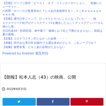
【悲報】ゲーフリ新作「ビースト・オブ・リインカーネーション」、老舗レビ
ューサイト...
八村塁「ホーバスが監督辞めた？じゃあ代表復帰する！」←これｗｗｗｗｗｗ
ｗｗｗ 他
【悲報】週刊少年ジャンプ、ひっそりとヤバいことになっていた・・・他
エクスアリーナ松戸がディスクアップ2を撤去したらしくディスクアッパーさん
達から落...
元日向坂46・松田好花、食中毒で「腹痛とおう吐と下痢が止まらない」原因は
夏の風物...
【悲報】コロナワクチン打たなかった結果・・・・
【画像】田中みな実(39) 妊娠中でも露出多めのドレス、これノーブラか？
【画像】板野友美、ビキニ姿の谷間がたまらない
Powered by livedoor 相互RSS
【朗報】松本人志（43）の映画、公開

2022年8月21日