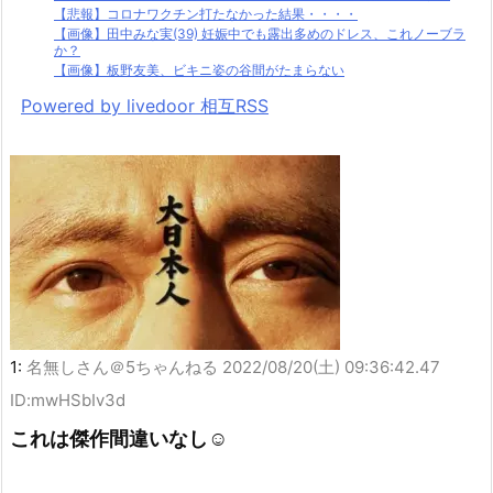
【悲報】コロナワクチン打たなかった結果・・・・
【画像】田中みな実(39) 妊娠中でも露出多めのドレス、これノーブラ
か？
【画像】板野友美、ビキニ姿の谷間がたまらない
Powered by livedoor 相互RSS
1:
名無しさん＠5ちゃんねる
2022/08/20(土) 09:36:42.47
ID:mwHSbIv3d
これは傑作間違いなし☺