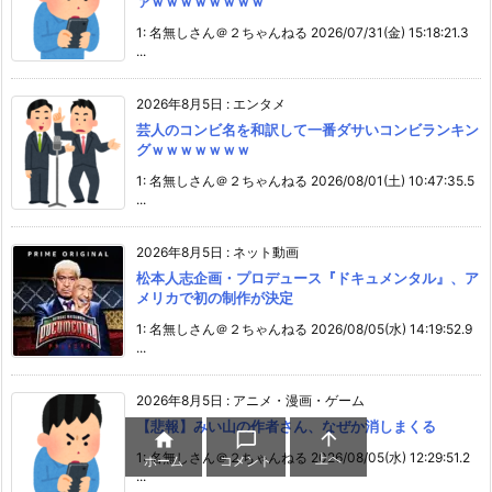
ァｗｗｗｗｗｗｗｗ
1: 名無しさん＠２ちゃんねる 2026/07/31(金) 15:18:21.3
...
2026年8月5日
:
エンタメ
芸人のコンビ名を和訳して一番ダサいコンビランキン
グｗｗｗｗｗｗｗ
1: 名無しさん＠２ちゃんねる 2026/08/01(土) 10:47:35.5
...
2026年8月5日
:
ネット動画
松本人志企画・プロデュース『ドキュメンタル』、ア
メリカで初の制作が決定
1: 名無しさん＠２ちゃんねる 2026/08/05(水) 14:19:52.9
...
2026年8月5日
:
アニメ・漫画・ゲーム
【悲報】みい山の作者さん、なぜか消しまくる



1: 名無しさん＠２ちゃんねる 2026/08/05(水) 12:29:51.2
上へ
ホーム
コメント
...