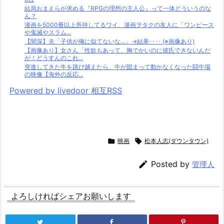
結局おまえらが求める『RPGの理想の主人公』って一体どういうのな
ん？
漫画を5000冊以上所持してるワイ、漫画ヲタクの友人に「ワンピース
や鬼滅やスラム...
【闇深】夫「子供が俺に似てないな…」→結果････ (※画像あり)
【画像あり】女さん「性欲もあって、胸でかいのに彼氏できないんだ
が！どうすんのこれ...
突進してきた牛を跳び越えたら、牛が固まって動かなくなった闘牛場
の映像【海外の反応...
Powered by livedoor 相互RSS

映画

松本人志(ダウンタウン)

Posted by
管理人
よろしければシェアお願いします