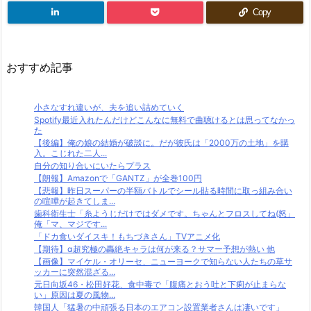
Copy
おすすめ記事
小さなすれ違いが、夫を追い詰めていく
Spotify最近入れたんだけどこんなに無料で曲聴けるとは思ってなかっ
た
【後編】俺の娘の結婚が破談に。だが彼氏は「2000万の土地」を購
入。こじれた二人...
自分の知り合いにいたらプラス
【朗報】Amazonで「GANTZ」が全巻100円
【悲報】昨日スーパーの半額バトルでシール貼る時間に取っ組み合い
の喧嘩が起きてしま...
歯科衛生士「糸ようじだけではダメです。ちゃんとフロスしてね(怒」
俺「マ、マジです...
「ドカ食いダイスキ！もちづきさん」TVアニメ化
【期待】α超究極の轟絶キャラは何が来る？サマー予想が熱い 他
【画像】マイケル・オリーセ、ニューヨークで知らない人たちの草サ
ッカーに突然混ざる...
元日向坂46・松田好花、食中毒で「腹痛とおう吐と下痢が止まらな
い」原因は夏の風物...
韓国人「猛暑の中頑張る日本のエアコン設置業者さんは凄いです」