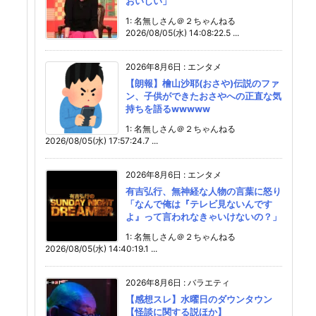
おいしい」
1: 名無しさん＠２ちゃんねる
2026/08/05(水) 14:08:22.5 ...
2026年8月6日
:
エンタメ
【朗報】檜山沙耶(おさや)伝説のファ
ン、子供ができたおさやへの正直な気
持ちを語るwwwww
1: 名無しさん＠２ちゃんねる
2026/08/05(水) 17:57:24.7 ...
2026年8月6日
:
エンタメ
有吉弘行、無神経な人物の言葉に怒り
「なんで俺は『テレビ見ないんです
よ』って言われなきゃいけないの？」
1: 名無しさん＠２ちゃんねる
2026/08/05(水) 14:40:19.1 ...
2026年8月6日
:
バラエティ
【感想スレ】水曜日のダウンタウン
【怪談に関する説ほか】