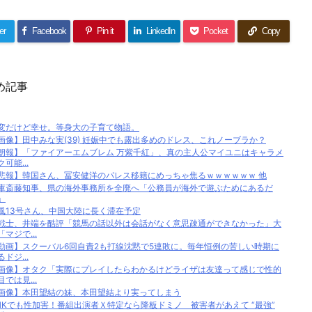
er
Facebook
Pin it
LinkedIn
Pocket
Copy
め記事
変だけど幸せ。等身大の子育て物語。
画像】田中みな実(39) 妊娠中でも露出多めのドレス、これノーブラか？
朗報】「ファイアーエムブレム 万紫千紅」、真の主人公マイユニはキャラメ
ク可能...
悲報】韓国さん、冨安健洋のパレス移籍にめっちゃ焦るｗｗｗｗｗｗ 他
庫斎藤知事、県の海外事務所を全廃へ「公務員が海外で遊ぶためにあるだ
」
風13号さん、中国大陸に長く滞在予定
戦士、井端を酷評「競馬の話以外は会話がなく意思疎通ができなかった」大
「マジで...
動画】スクーバル6回自責2も打線沈黙で5連敗に。毎年恒例の苦しい時期に
るドジ...
画像】オタク「実際にプレイしたらわかるけどライザは友達って感じで性的
目では見...
画像】本田望結の妹、本田望結より実ってしまう
HKでも性加害！番組出演者Ｘ特定なら降板ドミノ 被害者があえて “最強”