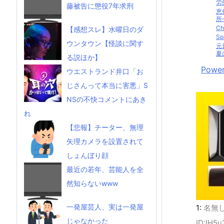
労働
藤被告に懲役7年求刑
恵
所
C
【感想スレ】水曜日のダ
S
ウンタウン【怪談に関す
元
夏
る説ほか】
Power
ウエストランド井口「お
じさんって本当に害悪」S
NSの不快コメントにあき
れ
【悲報】チーター、無理
矢理カメラを設置されて
しょんぼり顔
最近の若年、芸能人を全
然知らないwww
一発屋芸人、実は一発屋
1:
名無
じゃなかった
ID:IH5