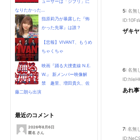
ューサーは「ジブリ」に
なりたかった…
5:
名無
指原莉乃が暴露した『怖
ID:10F
かった先輩』は誰？
ザキヤ
【悲報】VIVANT、もうめ
ちゃくちゃ
映画『踊る大捜査線 N.E.
6:
名無
W.』 新メンバー映像解
ID:hIeH
禁 趣里、増田貴久、佐
あれ事
藤二朗ら出演
最近のコメント
2026年8月6日
7:
名無
匿名 さん
ID:NeC9