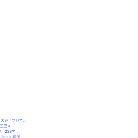
谷「マジで...
巳＆...
38ア...
まる場所...