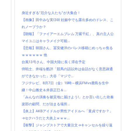
身近すぎる“厄介な人たち”が大集合！
【画像】田中みな実(39) 妊娠中でも露出多めのドレス、こ
れノーブラか？
【朗報】「ファイアーエムブレム 万紫千紅」、真の主人公
マイユニはキャラメイク可能...
【悲報】韓国さん、冨安健洋のパレス移籍にめっちゃ焦る
ｗｗｗｗｗｗ 他
台風13号さん、中国大陸に長く滞在予定
侍戦士、井端を酷評「競馬の話以外は会話がなく意思疎通
ができなかった」大谷「マジで...
フジテレビ、8月7日（金）19時～横浜FMvs鹿島を生中
継！中山雅史＆井原正巳＆...
「みんなの演奏を被災地に届けよう!」とか言い出した吹奏
楽部の顧問、だが泊まる場所...
【炎上】AKBアイドルが男性アイドルへ「童貞ですか？」
→セクハラだと大炎上ｗｗｗ...
【衝撃】ジャンプストアで大量注文→キャンセルを繰り返