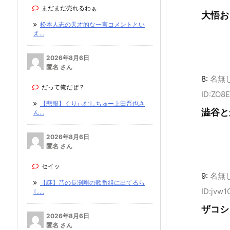
まだまだ売れるわぁ
大悟お
松本人志の天才的な一言コメントとい
え...
2026年8月6日
匿名 さん
8:
名無
だって俺だぜ？
ID:ZO8
【悲報】くりぃむしちゅー上田晋也さ
澁谷と
ん...
2026年8月6日
匿名 さん
セイッ
9:
名無
【謎】昔の長渕剛の歌番組に出てるら
ID:jvw
し...
ザコシ
2026年8月6日
匿名 さん