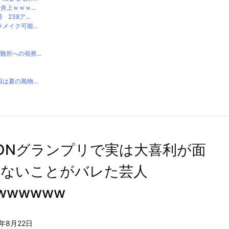
上ｗｗｗ...
38ア...
イク可能...
所への視察...
夏の風物...
PONグランプリで実は大喜利が面
くないことがバレた芸人
wwwwww
2年8月22日