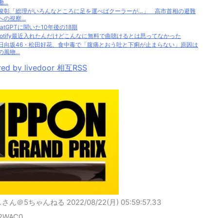
...
俊彰「総理がいろんなところに足を運べばクーラーが…」 高市首相の避難
への視察...
hatGPTに聞いた10年後の18期
potify最近入れたんだけどこんなに無料で曲聴けるとは思ってなかった
日向坂46・松田好花、食中毒で「腹痛とおう吐と下痢が止まらない」原因は
の風物...
ed by livedoor 相互RSS
しさん＠5ちゃんねる
2022/08/22(月) 05:59:57.33
u2WAC0