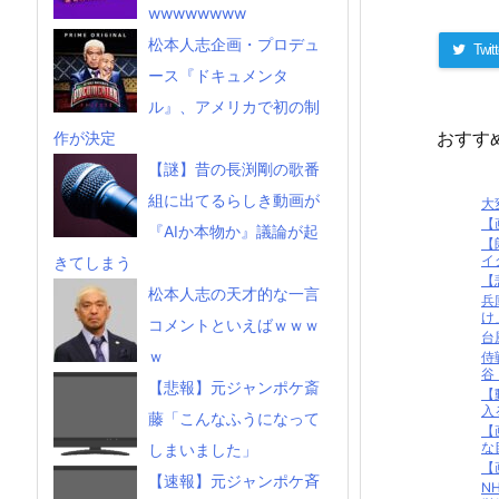
wwwwwwww
松本人志企画・プロデュ
Twitt
ース『ドキュメンタ
ル』、アメリカで初の制
おすす
作が決定
【謎】昔の長渕剛の歌番
組に出てるらしき動画が
大
【
『AIか本物か』議論が起
【
イ
きてしまう
【
松本人志の天才的な一言
兵
け
コメントといえばｗｗｗ
台
ｗ
侍
谷
【悲報】元ジャンポケ斎
【
入
藤「こんなふうになって
【
な
しまいました」
【
【速報】元ジャンポケ斉
N