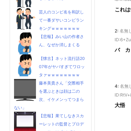
これは
芸人のコンビ名を和訳し
て一番ダサいコンビラン
キングｗｗｗｗｗｗｗ
2:
名無
【悲報】みい山の作者さ
ID:6+Z
ん、なぜか消しまくる
バ カ
【懐古】ネット流行語20
07年がヤバすぎてワロッ
タァｗｗｗｗｗｗｗｗ
藤本美貴さん「交際相手
4:
名無
を選ぶときは顔は二の
ID:RtV+
次、イケメンってつまら
大悟
ない」
【悲報】果てしなきスカ
ーレットの監督とプロデ