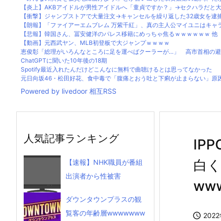
【炎上】AKBアイドルが男性アイドルへ「童貞ですか？」→セクハラだと大炎
【衝撃】ジャンプストアで大量注文→キャンセルを繰り返した32歳女を逮捕 2
【朗報】「ファイアーエムブレム 万紫千紅」、真の主人公マイユニはキャラメ
【悲報】韓国さん、冨安健洋のパレス移籍にめっちゃ焦るｗｗｗｗｗｗ 他
【動画】元西武ヤン、MLB初登板で大ジャンプｗｗｗｗ
恵俊彰「総理がいろんなところに足を運べばクーラーが…」 高市首相の避難
ChatGPTに聞いた10年後の18期
Spotify最近入れたんだけどこんなに無料で曲聴けるとは思ってなかった
元日向坂46・松田好花、食中毒で「腹痛とおう吐と下痢が止まらない」原因は
Powered by livedoor 相互RSS
人気記事ランキング
IP
白
【速報】NHK職員が番組
出演者から性被害
ww
ダウンタウンプラスの観
覧客の年齢層wwwwwww

202