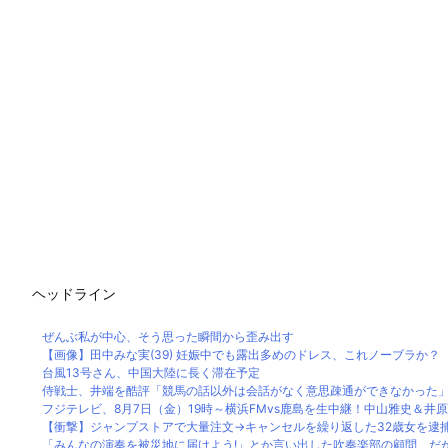
ヘッドライン
ぜんぶ私が中心、そう思った瞬間から歪み出す
【画像】田中みな実(39) 妊娠中でも露出多めのドレス、これノーブラか？
台風13号さん、中国大陸に長く滞在予定
侍戦士、井端を酷評「競馬の話以外は会話がなく意思疎通ができなかった」大
フジテレビ、8月7日（金）19時～横浜FMvs鹿島を生中継！中山雅史＆井原正
【衝撃】ジャンプストアで大量注文→キャンセルを繰り返した32歳女を逮捕 2
「みんなの演奏を被災地に届けよう!」とか言い出した吹奏楽部の顧問、だが泊