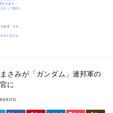
＆女子...
のって徳川...
名凜「それ...
価されとるよな
澤まさみが「ガンダム」連邦軍の
用官に
2年8月27日