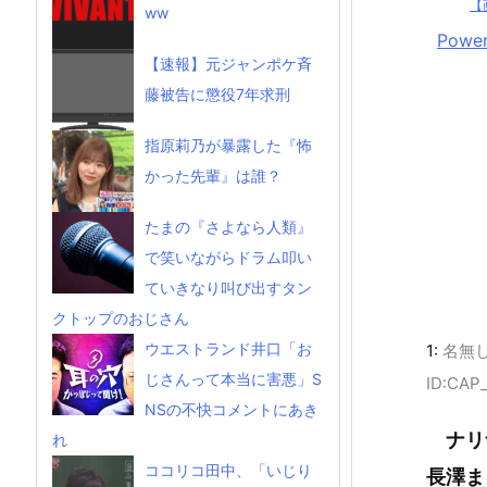
【
ww
Power
【速報】元ジャンポケ斉
藤被告に懲役7年求刑
指原莉乃が暴露した『怖
かった先輩』は誰？
たまの『さよなら人類』
で笑いながらドラム叩い
ていきなり叫び出すタン
クトップのおじさん
ウエストランド井口「お
1:
名無
じさんって本当に害悪」S
ID:CAP
NSの不快コメントにあき
ナリ
れ
ココリコ田中、「いじり
長澤ま