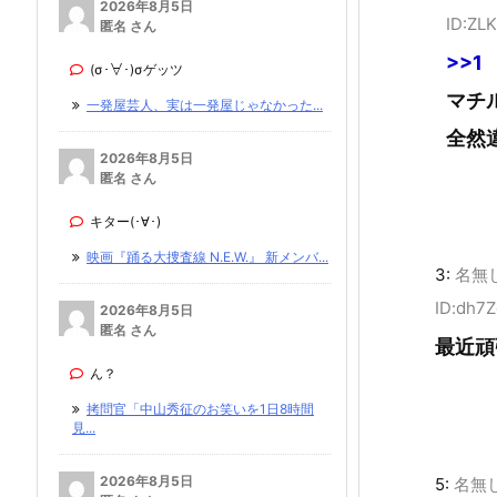
2026年8月5日
ID:ZL
匿名 さん
>>1
(σ･∀･)σゲッツ
マチ
一発屋芸人、実は一発屋じゃなかった...
全然
2026年8月5日
匿名 さん
キター(･∀･)
映画『踊る大捜査線 N.E.W.』 新メンバ...
3:
名無
ID:dh7
2026年8月5日
匿名 さん
最近頑
ん？
拷問官「中山秀征のお笑いを1日8時間
見...
2026年8月5日
5:
名無