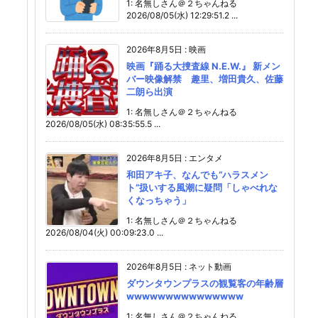
1: 名無しさん＠２ちゃんねる
2026/08/05(水) 12:29:51.2 ...
2026年8月5日
:
映画
映画『踊る大捜査線 N.E.W.』 新メン
バー映像解禁 趣里、増田貴久、佐藤
二朗ら出演
1: 名無しさん＠２ちゃんねる
2026/08/05(水) 08:35:55.5 ...
2026年8月5日
:
エンタメ
和田アキ子、なんでも“ハラスメン
ト”扱いする風潮に疑問「しゃべれな
くなっちゃう」
1: 名無しさん＠２ちゃんねる
2026/08/04(火) 00:09:23.0 ...
2026年8月5日
:
ネット動画
ダウンタウンプラスの観覧客の年齢層
wwwwwwwwwwwwwww
1: 名無しさん＠２ちゃんねる