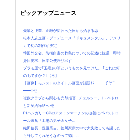
ピックアップニュース
先輩と後輩、距離が変わった日から始まる恋
松本人志企画・プロデュース『ドキュメンタル』、アメリ
カで初の制作が決定
韓国外交省、防衛白書の竹島についての記述に抗議 即時
撤回要求、日本公使呼び出す
プラモ屋で｢玉毛｣の筆というものを見つけた。 ｢これは何
の毛ですか？｣【再】
【画像】モンストのタイトル画面が話題ｷﾀ━━━(ﾟ∀ﾟ)━
━━!! 他
複数クラブから関心も売却拒否…チェルシー、J・ペドロ
と新契約締結へ 他
F1ハンガリーGPのアストンマーチンの改善にパパストロ
ール興奮「工場の男子＆女子...
織田信長、豊臣秀吉、徳川家康の中で大失敗しても謝った
ら許してくれそうなのって徳川...