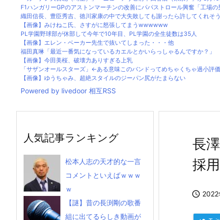
F1ハンガリーGPのアストンマーチンの改善にパパストロール興奮「工場の男子
織田信長、豊臣秀吉、徳川家康の中で大失敗しても謝ったら許してくれそうな
【画像】みけねこ氏、さすがに怒張してまうwwwwww
PL学園野球部が休部して今年で10年目、PL学園の全生徒数は35人
【画像】エレン・ベーカー先生で抜いてしまった・・・他
福田真琳「最近一番気になっているカエルとかいらっしゃるんですか？」 川
【画像】今田美桜、破壊力ありすぎる上乳
「サザンオールスターズ」←ある意味このバンドってめちゃくちゃ過小評
【画像】ゆうちゃみ、超絶スタイルのジーパン尻がたまらない
Powered by livedoor 相互RSS
人気記事ランキング
長
採
松本人志の天才的な一言
コメントといえばｗｗｗ
ｗ

202
【謎】昔の長渕剛の歌番
組に出てるらしき動画が