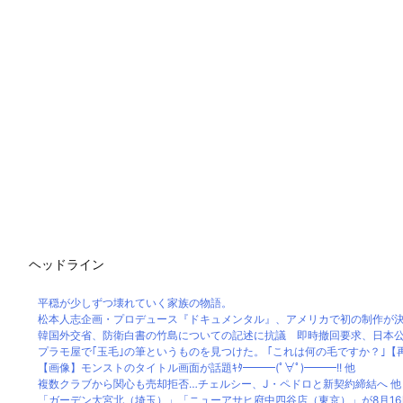
ヘッドライン
平穏が少しずつ壊れていく家族の物語。
松本人志企画・プロデュース『ドキュメンタル』、アメリカで初の制作が
韓国外交省、防衛白書の竹島についての記述に抗議 即時撤回要求、日本
プラモ屋で｢玉毛｣の筆というものを見つけた。 ｢これは何の毛ですか？｣【
【画像】モンストのタイトル画面が話題ｷﾀ━━━(ﾟ∀ﾟ)━━━!! 他
複数クラブから関心も売却拒否…チェルシー、J・ペドロと新契約締結へ 他
「ガーデン大宮北（埼玉）」「ニューアサヒ府中四谷店（東京）」が8月16日