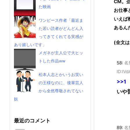
CM。
た映画
お仕事
いえば
ワンピース作者「最近ま
あるん
た若い読者がどんどん入
ってきてくれてる実感が
(全文
あり嬉しいです」
メガネが主人公で大ヒッ
トした作品ww
58:
名
ID:IV
松本人志とかいうお笑い
>>1
の王様なのに、後輩芸人
から全然尊敬されてない
いや
奴
最近のコメント
89:
名