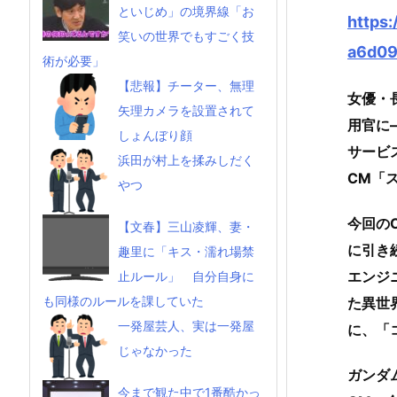
といじめ」の境界線「お
https:
笑いの世界でもすごく技
a6d09
術が必要」
【悲報】チーター、無理
女優・
矢理カメラを設置されて
用官に
しょんぼり顔
サービ
浜田が村上を揉みしだく
CM「
やつ
今回の
【文春】三山凌輝、妻・
に引き
趣里に「キス・濡れ場禁
エンジ
止ルール」 自分自身に
も同様のルールを課していた
た異世
一発屋芸人、実は一発屋
に、「
じゃなかった
ガンダ
今まで観た中で1番酷かっ