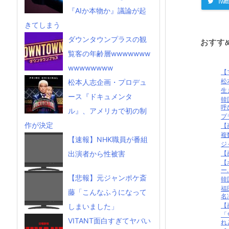
Twitt
『AIか本物か』議論が起
きてしまう
ダウンタウンプラスの観
おすす
覧客の年齢層wwwwwww
wwwwwwww
【
松
松本人志企画・プロデュ
生
ース『ドキュメンタ
韓
呼
ル』、アメリカで初の制
プ
作が決定
【
複
【速報】NHK職員が番組
ジ
【
出演者から性被害
【
ー..
【悲報】元ジャンポケ斎
韓
福
藤「こんなふうになって
名
【
しまいました」
「
VITANT面白すぎてヤバい
れ