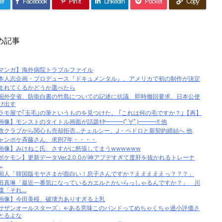
er
Facebook
Pin it
LinkedIn
Pocket
Copy
め記事
マンガ】海外病院トラブルファイル
本人志企画・プロデュース『ドキュメンタル』、アメリカで初の制作が決定
まれてくるかどうか選べたら
国外交省、防衛白書の竹島についての記述に抗議 即時撤回要求、日本公使
び出す
ラモ屋で｢玉毛｣の筆というものを見つけた。 ｢これは何の毛ですか？｣【再】
画像】モンストのタイトル画面が話題ｷﾀ━━━(ﾟ∀ﾟ)━━━!! 他
数クラブから関心も売却拒否…チェルシー、J・ペドロと新契約締結へ 他
ャンポケ斉藤さん、求刑7年・・・・
画像】みけねこ氏、さすがに怒張してまうwwwwww
ポケモン】更新データVer.2.0.0が神アプデすぎて度肝を抜かれるトレーナ
.
国人「韓国版モヤさまが面白い！息子さんですか？えええええっ？？？」
田真琳「最近一番気になっているカエルとかいらっしゃるんですか？」 川
凜「それ...
画像】今田美桜、破壊力ありすぎる上乳
サザンオールスターズ」←ある意味このバンドってめちゃくちゃ過小評価さ
とるよな