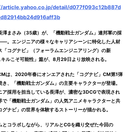
//article.yahoo.co.jp/detail/d077f093c12b887d
d82914bb24d916aff3b
長澤まさみ（35歳）が、「機動戦士ガンダム」連邦軍の採
――。エンジニアの様々なキャリアシーンに特化した人材
ス「コグナビ」（フォーラムエンジニアリング）の新
スキルこそ可能性」篇が、8月29日より放映される。
CMは、2020年春にオンエアされた「コグナビ」CM第1弾
続き、「機動戦士ガンダム」の主要キャラクターが登場。
ニア採用を担当している長澤が、濃密な3DCGで表現され
界で「機動戦士ガンダム」の人気アニメキャラクターと共
コグナビ」の世界を体験するストーリーが描かれる。
ムとコラボしながら、リアルとCGを織り交ぜた今回の