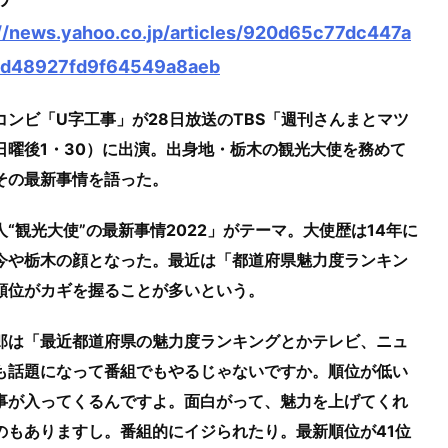
://news.yahoo.co.jp/articles/920d65c77dc447a
d48927fd9f64549a8aeb
コンビ「U字工事」が28日放送のTBS「週刊さんまとマツ
日曜後1・30）に出演。出身地・栃木の観光大使を務めて
その最新事情を語った。
人“観光大使”の最新事情2022」がテーマ。大使歴は14年に
今や栃木の顔となった。最近は「都道府県魅力度ランキン
順位がカギを握ることが多いという。
郎は「最近都道府県の魅力度ランキングとかテレビ、ニュ
も話題になって番組でもやるじゃないですか。順位が低い
事が入ってくるんですよ。面白がって、魅力を上げてくれ
のもありますし。番組的にイジられたり。最新順位が41位