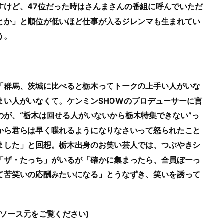
すけど、47位だった時はさんまさんの番組に呼んでいただ
とか」と順位が低いほど仕事が入るジレンマも生まれてい
う。
「群馬、茨城に比べると栃木ってトークの上手い人がいな
まい人がいなくて。ケンミンSHOWのプロデューサーに言
のが、“栃木は回せる人がいないから栃木特集できない”っ
から君らは早く喋れるようになりなさいって怒られたこと
ました」と回想。栃木出身のお笑い芸人では、つぶやきシ
「ザ・たっち」がいるが「確かに集まったら、全員ぼーっ
て苦笑いの応酬みたいになる」とうなずき、笑いを誘って
はソース元をご覧ください)