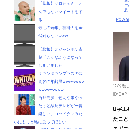
新
【悲報】クロちゃん、と
広
思..
んでもないツイートをす
Power
る
最近の若年、芸能人を全
然知らないwww
【悲報】元ジャンポケ斎
藤「こんなふうになって
しまいました」
ダウンタウンプラスの観
覧客の年齢層wwwwwww
1:
名無
wwwwwwww
ID:CAP
西野亮廣「色んな事やっ
たけど結局テレビが一番
U字工
楽しい。ゴッドタンみた
たこと
いにもっと雑に扱ってほしい
スポニ