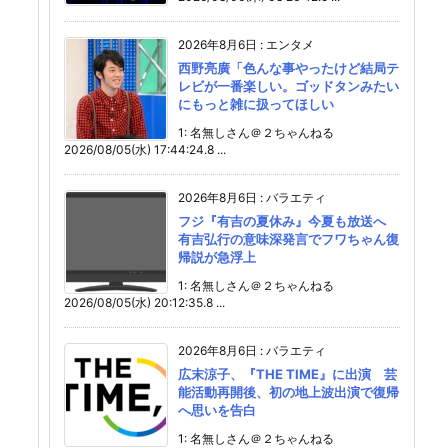
2026年8月6日
:
エンタメ
西野亮廣「色んな事やったけど結局テ
レビが一番楽しい。ゴッドタンみたい
にもっと雑に扱ってほしい
1: 名無しさん＠２ちゃんねる
2026/08/05(水) 17:44:24.8 ...
2026年8月6日
:
バラエティ
フジ『有吉の夏休み』今夏も放送へ
有吉弘行の意味深発言でフワちゃん復
帰説が急浮上
1: 名無しさん＠２ちゃんねる
2026/08/05(水) 20:12:35.8 ...
2026年8月6日
:
バラエティ
広末涼子、『THE TIME』に出演 芸
能活動再開後、初の地上波出演で復帰
へ思いを告白
1: 名無しさん＠２ちゃんねる