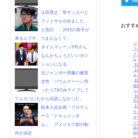
Twitt
土田晃之「草サッカーと
フットサルやめました」
おすす
と告白 「20代の若手が
来るんです。つまんなくて」
ゾ
タイムマシーン3号さん、
フ
ア
なんかちょうどいいポジ
な
ションになる
【
【
元ジャンポケ斉藤の被害
ｗ
【
女性「バウムクーヘン売
骨
ったりTikTokライブして
コス
【
てムカついたから示談しなかった」
引
【
松本人志企画・プロデュ
ラ
ース『ドキュメンタ
ダ
フ
ル』、アメリカで初の制
説
作が決定
伊