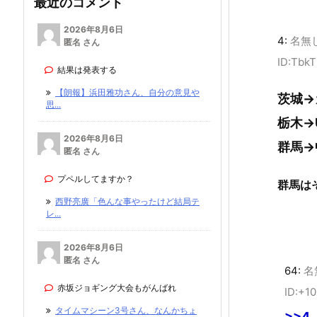
最近のコメント
2026年8月6日
4:
名無
匿名 さん
ID:TbkT
結果は発表する
【朗報】浜田雅功さん、自分の意見や
茨城→
思...
栃木→
2026年8月6日
群馬→
匿名 さん
プペルしてますか？
群馬は
西野亮廣「色んな事やったけど結局テ
レ...
2026年8月6日
匿名 さん
64:
名
赤坂ジョギング大会もがんばれ
ID:+1
タイムマシーン3号さん、なんかちょ
>>4