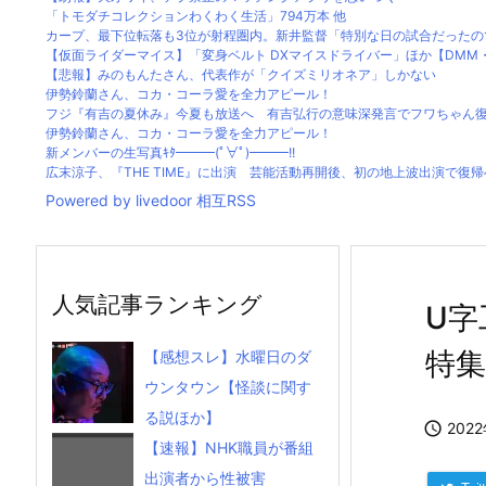
「トモダチコレクションわくわく生活」794万本 他
カープ、最下位転落も3位が射程圏内。新井監督「特別な日の試合だったので
【仮面ライダーマイス】「変身ベルト DXマイスドライバー」ほか【DMM・楽
【悲報】みのもんたさん、代表作が「クイズミリオネア」しかない
伊勢鈴蘭さん、コカ・コーラ愛を全力アピール！
フジ『有吉の夏休み』今夏も放送へ 有吉弘行の意味深発言でフワちゃん
伊勢鈴蘭さん、コカ・コーラ愛を全力アピール！
新メンバーの生写真ｷﾀ━━━(ﾟ∀ﾟ)━━━!!
広末涼子、『THE TIME』に出演 芸能活動再開後、初の地上波出演で復帰へ思
Powered by livedoor 相互RSS
人気記事ランキング
U字
特
【感想スレ】水曜日のダ
ウンタウン【怪談に関す
る説ほか】

202
【速報】NHK職員が番組
出演者から性被害