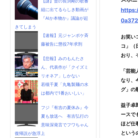
【謎】昔の長渕剛の歌番
https
組に出てるらしき動画が
『AIか本物か』議論が起
0a372
きてしまう
【速報】元ジャンポケ斉
お笑い
藤被告に懲役7年求刑
コ」（
おり、
【悲報】みのもんたさ
ん、代表作が「クイズミ
「芸能
リオネア」しかない
なり、
若槻千夏「丸亀製麺の水
グ」の
は都内で1番おいしい」
益子卓
フジ『有吉の夏休み』今
ースで
夏も放送へ 有吉弘行の
ほど仕
意味深発言でフワちゃん
という
復帰説が急浮上