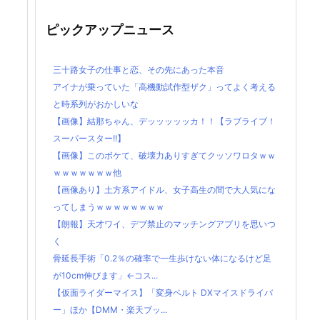
ピックアップニュース
三十路女子の仕事と恋、その先にあった本音
アイナが乗っていた「高機動試作型ザク」ってよく考える
と時系列がおかしいな
【画像】結那ちゃん、デッッッッッカ！！【ラブライブ！
スーパースター!!】
【画像】このボケて、破壊力ありすぎてクッソワロタｗｗ
ｗｗｗｗｗｗｗ他
【画像あり】土方系アイドル、女子高生の間で大人気にな
ってしまうｗｗｗｗｗｗｗｗ
【朗報】天才ワイ、デブ禁止のマッチングアプリを思いつ
く
骨延長手術「0.2％の確率で一生歩けない体になるけど足
が10cm伸びます」←コス...
【仮面ライダーマイス】「変身ベルト DXマイスドライバ
ー」ほか【DMM・楽天ブッ...