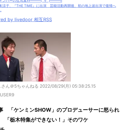
メンバーの生写真ｷﾀ━━━(ﾟ∀ﾟ)━━━!!
末涼子、『THE TIME』に出演 芸能活動再開後、初の地上波出演で復帰へ
.
ed by livedoor 相互RSS
しさん＠5ちゃんねる
2022/08/29(月) 05:38:25.15
_USER9
事 「ケンミンSHOW」のプロデューサーに怒られ
 「栃木特集ができない！」そのワケ
チ