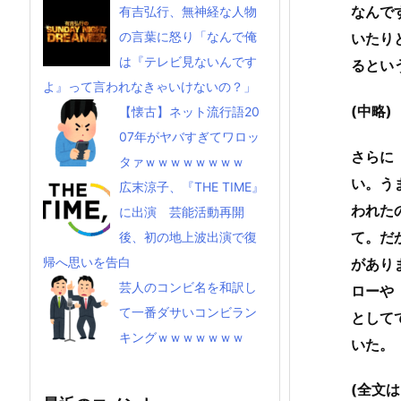
なんで
有吉弘行、無神経な人物
の言葉に怒り「なんで俺
いたり
は『テレビ見ないんです
るとい
よ』って言われなきゃいけないの？」
(中略)
【懐古】ネット流行語20
07年がヤバすぎてワロッ
さらに
タァｗｗｗｗｗｗｗｗ
い。う
広末涼子、『THE TIME』
われた
に出演 芸能活動再開
て。だ
後、初の地上波出演で復
帰へ思いを告白
があり
芸人のコンビ名を和訳し
ローや
て一番ダサいコンビラン
として
キングｗｗｗｗｗｗｗ
いた。
(全文