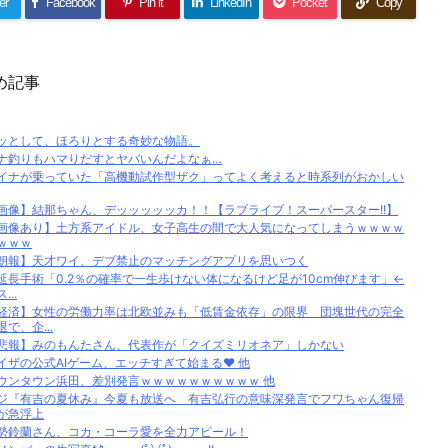
er
Facebook
Pin it
LinkedIn
Pocket
Copy
め記事
ッとして、ほろりとする奇妙な物語。
ナ釣りもハマりだすとヤバいんだよなぁ…
イナが乗っていた「高機動試作型ザク」ってよく考えると時系列がおかしい
画像】結那ちゃん、デッッッッッカ！！【ラブライブ！スーパースター!!】
画像あり】土方系アイドル、女子高生の間で大人気になってしまうｗｗｗｗ
ｗｗｗ
朗報】天才ワイ、デブ禁止のマッチングアプリを思いつく
延長手術「0.2％の確率で一生歩けない体になるけど足が10cm伸びます」←
...
経済】女性の労働力率は北欧並みも「低賃金依存」の限界 団塊世代の完全
退で、企...
悲報】みのもんたさん、代表作が「クイズミリオネア」しかない
イザの公式AIゲーム、エッチすぎて始まる♥ 他
ウンタウン浜田、差別発言ｗｗｗｗｗｗｗｗｗｗ 他
ジ『有吉の夏休み』今夏も放送へ 有吉弘行の意味深発言でフワちゃん復帰
が急浮上
勢鈴蘭さん、コカ・コーラ愛を全力アピール！