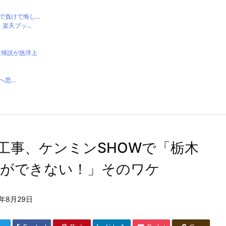
負けて悔し...
天ブッ...
復帰説が急浮上
...
工事、ケンミンSHOWで「栃木
集ができない！」そのワケ
2年8月29日