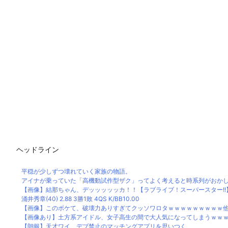
ヘッドライン
平穏が少しずつ壊れていく家族の物語。
アイナが乗っていた「高機動試作型ザク」ってよく考えると時系列がおか
【画像】結那ちゃん、デッッッッッカ！！【ラブライブ！スーパースター!!
涌井秀章(40) 2.88 3勝1敗 4QS K/BB10.00
【画像】このボケて、破壊力ありすぎてクッソワロタｗｗｗｗｗｗｗｗｗ
【画像あり】土方系アイドル、女子高生の間で大人気になってしまうｗｗ
【朗報】天才ワイ、デブ禁止のマッチングアプリを思いつく