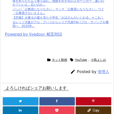
体を折りたたんで乗り込む、地面すれすれのスポーツカー「速いの
か？いいえ。広いのか...
パッパ「公務員になりなさい」マッマ「公務員になりなさい」ワイ
「公務員そないええん...
【悲報】火垂るの墓を見た小学生「おばさんがいじわる」←これ！
セレッソ大阪がアル・アハリからシリア代表FWパブロ・サバックを獲
得へ 2025年...
Powered by livedoor 相互RSS

ネット動画

YouTube
,
小島よしお

Posted by
管理人
よろしければシェアお願いします
Copy