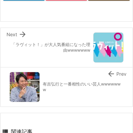

Next
「ラヴィット！」が大人気番組になった理
由wwwwwww

Prev
有吉弘行と一番相性のいい芸人wwwwww
w

関連記事