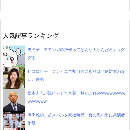
人気記事ランキング
男の子「モモンガの声優ってどんな人なんだろ」→グ
グる
ヒコロヒー コンビニで割引おにぎりは〝絶対買わな
い〟理由
松本人志が流行らせた言葉一覧がこれwwwwwwwww
wwwwww
浜田雅功、超スパルタ高校時代 夏の思い出に共演者
衝撃