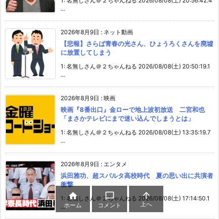
1: 名無しさん＠２ちゃんねる 2026/08/08(土) 20:56:42.4
...
2026年8月9日
:
ネット動画
【悲報】さらば青春の光さん、ひょうろくさんを廃墟
に放置してしまう
1: 名無しさん＠２ちゃんねる 2026/08/08(土) 20:50:19.1
...
2026年8月9日
:
映画
映画『8番出口』金ローで地上波初放送 二宮和也
「まさかテレビにまで迷い込んでしまうとは」
1: 名無しさん＠２ちゃんねる 2026/08/08(土) 13:35:19.7
...
2026年8月9日
:
エンタメ
浜田雅功、超スパルタ高校時代 夏の思い出に共演者
衝撃



1: 名無しさん＠２ちゃんねる 2026/08/08(土) 17:14:50.1
上へ
ホーム
コメント
...