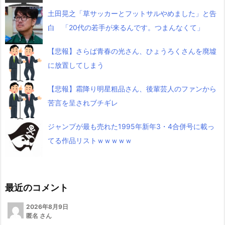
土田晃之「草サッカーとフットサルやめました」と告
白 「20代の若手が来るんです。つまんなくて」
【悲報】さらば青春の光さん、ひょうろくさんを廃墟
に放置してしまう
【悲報】霜降り明星粗品さん、後輩芸人のファンから
苦言を呈されブチギレ
ジャンプが最も売れた1995年新年3・4合併号に載っ
てる作品リストｗｗｗｗｗ
最近のコメント
2026年8月9日
匿名 さん