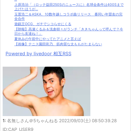
上原浩治「（ロッテ益田250Sのニュースに）名球会条件は400Sまで
上げたほうが...
玉置浩二＆ASKA、10数年越しコラボ曲リリース 番同い年盟友の完
全合作
遊戯王OCG、ガチでシコらせにくる
【朗報】高瀬くるみ＆浅倉樹々がランチ「ききちゃんって呼んで？今
日から友達ね！」
夏休みの午前中にやってたアニメと言えば
【画像】テニス園田彩乃、筋肉質な太ももがたまらない
Powered by livedoor 相互RSS
1:
名無しさん＠5ちゃんねる
2022/09/03(土) 08:50:39.28
ID:CAP_USER9