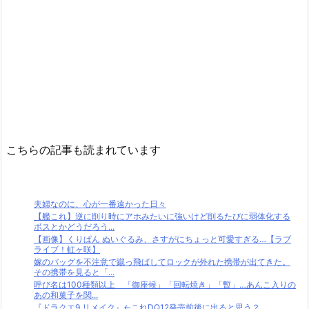
こちらの記事も読まれています
夫婦なのに、心が一番遠かった日々
【艦これ】逆に削り時にアホみたいに強いけど削るたびに弱体化する
ボスとかどうだろう...
【画像】くりぱん ぬいぐるみ、さすがにちょっと可愛すぎる…【ラブ
ライブ！虹ヶ咲】
嫁のバッグを不注意で蹴っ飛ばしてロックが外れた携帯が出てきた。
その携帯を見ると「...
呼び名は100種類以上 「御座候」「回転焼き」「暫」…あんこ入りの
あの和菓子を関...
『ドラクエ9 リメイク』←これDQ12発売前後に出ると思う？