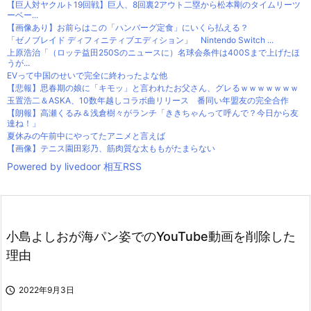
【巨人対ヤクルト19回戦】巨人、8回裏2アウト二塁から松本剛のタイムリーツ
ーベー...
【画像あり】お前らはこの「ハンバーグ定食」にいくら払える？
「ゼノブレイド ディフィニティブエディション」 Nintendo Switch ...
上原浩治「（ロッテ益田250Sのニュースに）名球会条件は400Sまで上げたほ
うが...
EVって中国のせいで完全に終わったよな他
【悲報】思春期の娘に「キモッ」と言われたお父さん、グレるｗｗｗｗｗｗｗ
玉置浩二＆ASKA、10数年越しコラボ曲リリース 番同い年盟友の完全合作
【朗報】高瀬くるみ＆浅倉樹々がランチ「ききちゃんって呼んで？今日から友
達ね！」
夏休みの午前中にやってたアニメと言えば
【画像】テニス園田彩乃、筋肉質な太ももがたまらない
Powered by livedoor 相互RSS
小島よしおが海パン姿でのYouTube動画を削除した
理由

2022年9月3日