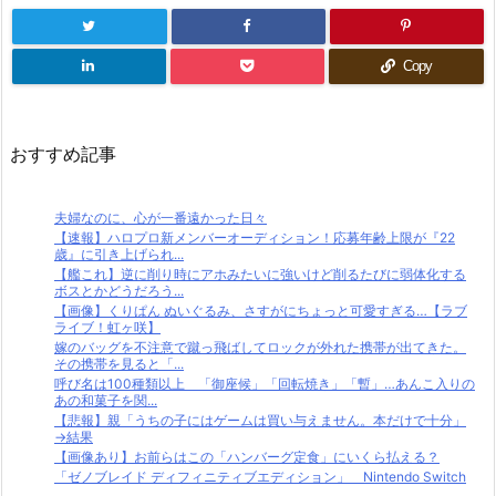
Copy
おすすめ記事
夫婦なのに、心が一番遠かった日々
【速報】ハロプロ新メンバーオーディション！応募年齢上限が『22
歳』に引き上げられ...
【艦これ】逆に削り時にアホみたいに強いけど削るたびに弱体化する
ボスとかどうだろう...
【画像】くりぱん ぬいぐるみ、さすがにちょっと可愛すぎる…【ラブ
ライブ！虹ヶ咲】
嫁のバッグを不注意で蹴っ飛ばしてロックが外れた携帯が出てきた。
その携帯を見ると「...
呼び名は100種類以上 「御座候」「回転焼き」「暫」…あんこ入りの
あの和菓子を関...
【悲報】親「うちの子にはゲームは買い与えません。本だけで十分」
→結果
【画像あり】お前らはこの「ハンバーグ定食」にいくら払える？
「ゼノブレイド ディフィニティブエディション」 Nintendo Switch
...