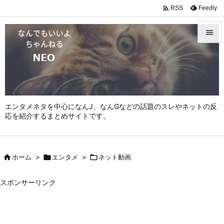

Feedly
RSS


メニュ

サイド

エンタメネタを中心になんJ、なんGなどの話題のスレやネットの反
前へ
応を紹介するまとめサイトです。

次へ


ホーム
>

エンタメ
>

ネット動画
検索
スポンサーリンク