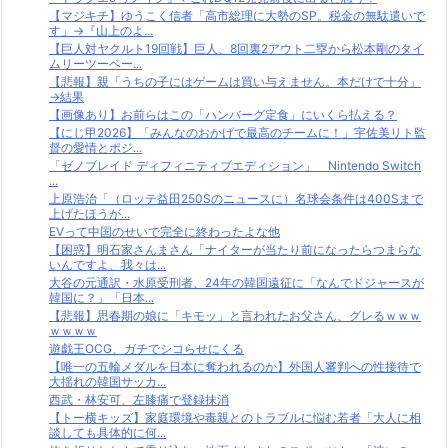
【マジキチ】ゆうこく信者「高市総理に大勢のSP。税金の無駄遣いで
す」→『山上のよ...
【巨人対ヤクルト19回戦】巨人、8回裏2アウト二塁から松本剛のタイ
ムリーツーベー...
【悲報】親「うちの子にはゲームは買い与えません。本だけで十分」
→結果
【画像あり】お前らはこの「ハンバーグ定食」にいくら払える？
【にじ甲2026】「みんなのおかげで最高のチームに！」宇佐美リト監
督の愛情とポジ...
「ゼノブレイド ディフィニティブエディション」 Nintendo Switch
...
上原浩治「（ロッテ益田250Sのニュースに）名球会条件は400Sまで
上げたほうが...
EVって中国のせいで完全に終わったよな他
【困惑】明石家さんまさん「ナイターが当たり前になったらつまらな
いんですよ、我々は...
大谷の元通訳・水原受刑者、24年の韓国遠征に「なんでドジャースが
韓国に？」「日本...
【悲報】思春期の娘に「キモッ」と言われたお父さん、グレるｗｗｗ
ｗｗｗｗ
遊戯王OCG、ガチでシコらせにくる
【唯一の五輪メダルを日本に奪われるのか】外国人審判への性接待で
大揺れの韓国サッカ...
西武・林安可、左膝痛で登録抹消
【トー横キッズ】家庭環境や毒親とのトラブルに悩む若者「大人に相
談しても具体的に何...