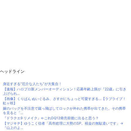
ヘッドライン
身近すぎる“厄介な人たち”が大集合！
【速報】ハロプロ新メンバーオーディション！応募年齢上限が『22歳』に引き
上げられ...
【画像】くりぱん ぬいぐるみ、さすがにちょっと可愛すぎる…【ラブライブ！
虹ヶ咲】
嫁のバッグを不注意で蹴っ飛ばしてロックが外れた携帯が出てきた。その携帯
を見ると「...
『ドラクエ9 リメイク』←これDQ12発売前後に出ると思う？
【マジキチ】ゆうこく信者「高市総理に大勢のSP。税金の無駄遣いです」→
『山上のよ...