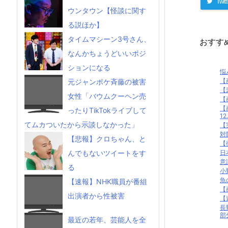
Twitt
ウンタウン【怪談に関す
る説ほか】
タイムマシーン3号さん、
おすす
なんかちょうどいいポジ
ションになる
悩
【
元ジャンポケ斉藤の被害
【
女性「バウムクーヘン売
【
【
ったりTikTokライブして
12.
てムカついたから示談しなかった」
【
対
【悲報】クロちゃん、と
【
日
んでもないツイートをす
意
る
小
魚
【速報】NHK職員が番組
【
出演者から性被害
【
長
部
最近の若年、芸能人を全