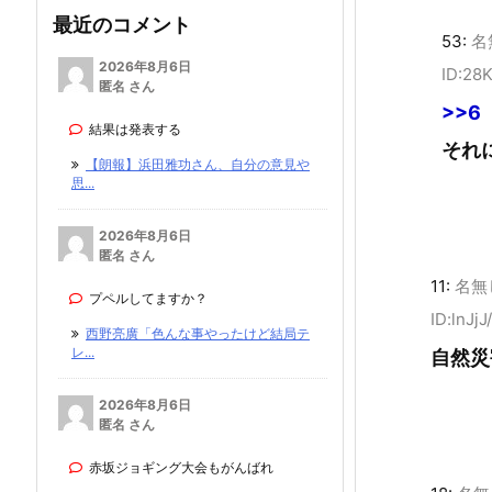
最近のコメント
53:
名
2026年8月6日
ID:28
匿名 さん
>>6
結果は発表する
それ
【朗報】浜田雅功さん、自分の意見や
思...
2026年8月6日
匿名 さん
11:
名無
プペルしてますか？
ID:lnJjJ
西野亮廣「色んな事やったけど結局テ
レ...
自然災
2026年8月6日
匿名 さん
赤坂ジョギング大会もがんばれ