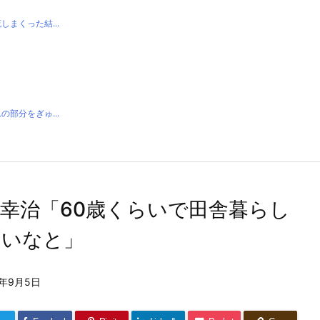
まくった結...
部分をぎゅ...
幸治「60歳くらいで田舎暮らし
たいなと」
2年9月5日