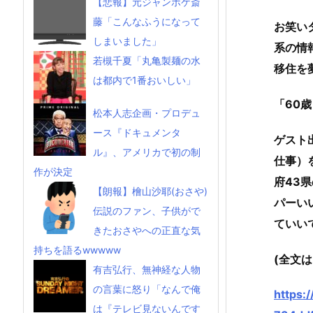
【悲報】元ジャンポケ斎
藤「こんなふうになって
お笑い
しまいました」
系の情
若槻千夏「丸亀製麺の水
移住を
は都内で1番おいしい」
「60
松本人志企画・プロデュ
ース『ドキュメンタ
ゲスト
ル』、アメリカで初の制
仕事）
作が決定
府43
【朗報】檜山沙耶(おさや)
パーい
伝説のファン、子供がで
ていい
きたおさやへの正直な気
持ちを語るwwwww
(全文
有吉弘行、無神経な人物
の言葉に怒り「なんで俺
https:
は『テレビ見ないんです