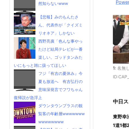
Power
然知らないwww
【悲報】みのもんたさ
ん、代表作が「クイズミ
リオネア」しかない
西野亮廣「色んな事やっ
たけど結局テレビが一番
楽しい。ゴッドタンみた
いにもっと雑に扱ってほしい
1:
名無
フジ『有吉の夏休み』今
ID:CAP
夏も放送へ 有吉弘行の
意味深発言でフワちゃん
復帰説が急浮上
中日ス
ダウンタウンプラスの観
覧客の年齢層wwwwwww
東野幸
wwwwwwww
1道1