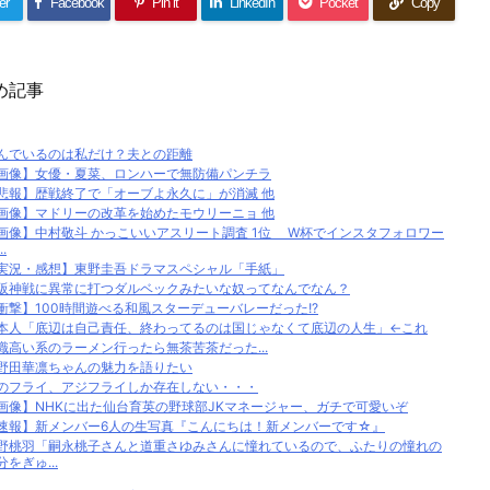
er
Facebook
Pin it
LinkedIn
Pocket
Copy
め記事
んでいるのは私だけ？夫との距離
画像】女優・夏菜、ロンハーで無防備パンチラ
悲報】歴戦終了で「オーブよ永久に」が消滅 他
画像】マドリーの改革を始めたモウリーニョ 他
画像】中村敬斗 かっこいいアスリート調査 1位 W杯でインスタフォロワー
..
実況・感想】東野圭吾ドラマスペシャル「手紙」
阪神戦に異常に打つダルベックみたいな奴ってなんでなん？
衝撃】100時間遊べる和風スターデューバレーだった!?
本人「底辺は自己責任、終わってるのは国じゃなくて底辺の人生」←これ
識高い系のラーメン行ったら無茶苦茶だった...
野田華凛ちゃんの魅力を語りたい
のフライ、アジフライしか存在しない・・・
画像】NHKに出た仙台育英の野球部JKマネージャー、ガチで可愛いぞ
速報】新メンバー6人の生写真『こんにちは！新メンバーです☆』
野桃羽「嗣永桃子さんと道重さゆみさんに憧れているので、ふたりの憧れの
分をぎゅ...