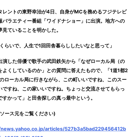
タレントの東野幸治が4日、自身がMCを務めるフジテレビ
報バラエティー番組「ワイドナショー」に出演。地方への
夢見ていることを明かした。
歳くらいで、人生で1回田舎暮らししたいなと思って」
出演した俳優で歌手の武田鉄矢から「なぜローカル局（の
をよくしているのか」との質問に答えたもので、「1道1都2
県のローカル局に行きながら、この町いいですね、このスー
いですね、この家いいですね。ちょっと交流させてもらっ
ですかって」と田舎探しの真っ最中という。
はソース元をご覧ください)
//news.yahoo.co.jp/articles/527b3a5bad229456412b