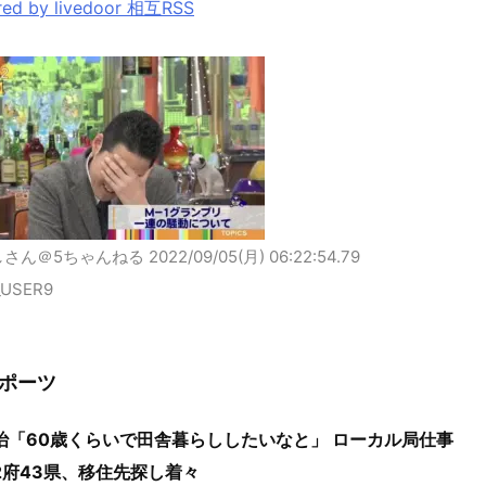
ed by livedoor 相互RSS
しさん＠5ちゃんねる
2022/09/05(月) 06:22:54.79
_USER9
ポーツ
治「60歳くらいで田舎暮らししたいなと」 ローカル局仕事
都2府43県、移住先探し着々