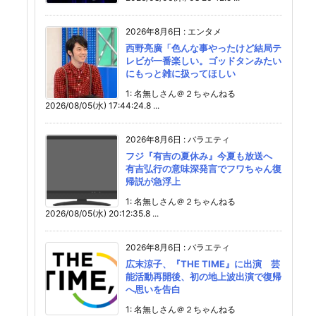
2026年8月6日
:
エンタメ
西野亮廣「色んな事やったけど結局テ
レビが一番楽しい。ゴッドタンみたい
にもっと雑に扱ってほしい
1: 名無しさん＠２ちゃんねる
2026/08/05(水) 17:44:24.8 ...
2026年8月6日
:
バラエティ
フジ『有吉の夏休み』今夏も放送へ
有吉弘行の意味深発言でフワちゃん復
帰説が急浮上
1: 名無しさん＠２ちゃんねる
2026/08/05(水) 20:12:35.8 ...
2026年8月6日
:
バラエティ
広末涼子、『THE TIME』に出演 芸
能活動再開後、初の地上波出演で復帰
へ思いを告白
1: 名無しさん＠２ちゃんねる