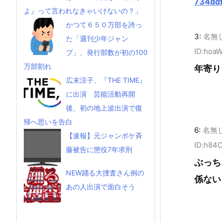
734dd
よ』って言われなきゃいけないの？」
かつて６５０万部を誇っ
3:
名無
た「週刊少年ジャン
ID:hoa
プ」、発行部数が初の100
万部割れ
年寄り
広末涼子、『THE TIME』
に出演 芸能活動再開
後、初の地上波出演で復
帰へ思いを告白
6:
名無
【速報】元ジャンポケ斉
ID:h84
藤被告に懲役7年求刑
ぶっち
NEW踊る大捜査さん例の
係ない
あの人出演で面白そう