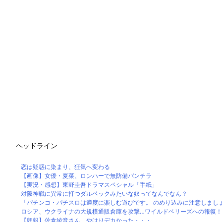
ヘッドライン
恋は疑惑に染まり、狂気へ変わる
【画像】女優・夏菜、ロンハーで無防備パンチラ
【実況・感想】東野圭吾ドラマスペシャル「手紙」
対阪神戦に異常に打つダルベックみたいな奴ってなんでなん？
「パチンコ・パチスロは適度に楽しむ遊びです。 のめり込みに注意しましょう
ロシア、ウクライナの大規模通販倉庫を攻撃…ワイルドベリーズへの報復
【朗報】佐倉綾音さん、やはりデカかった・・・