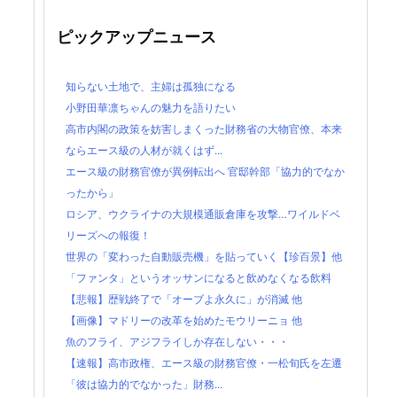
ピックアップニュース
知らない土地で、主婦は孤独になる
小野田華凛ちゃんの魅力を語りたい
高市内閣の政策を妨害しまくった財務省の大物官僚、本来
ならエース級の人材が就くはず...
エース級の財務官僚が異例転出へ 官邸幹部「協力的でなか
ったから」
ロシア、ウクライナの大規模通販倉庫を攻撃…ワイルドベ
リーズへの報復！
世界の「変わった自動販売機」を貼っていく【珍百景】他
「ファンタ」というオッサンになると飲めなくなる飲料
【悲報】歴戦終了で「オーブよ永久に」が消滅 他
【画像】マドリーの改革を始めたモウリーニョ 他
魚のフライ、アジフライしか存在しない・・・
【速報】高市政権、エース級の財務官僚・一松旬氏を左遷
「彼は協力的でなかった」財務...