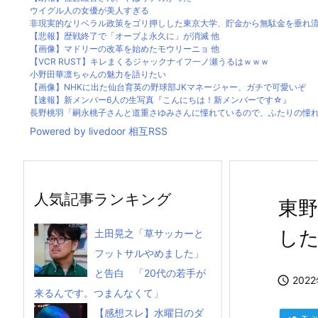
ウイグル人の女優が美人すぎる
非現実的なリベラル政策をゴリ押しした東京大学、貯金から無駄金を垂れ流し
【悲報】歴戦終了で「オーブよ永久に」が消滅 他
【画像】マドリーの改革を始めたモウリーニョ 他
【VCR RUST】キレまくるジャックナイフ一ノ瀬うるはｗｗｗ
小野田華凛ちゃんの魅力を語りたい
【画像】NHKに出た仙台育英の野球部JKマネージャー、ガチで可愛いぞ
【速報】新メンバー6人の生写真『こんにちは！新メンバーです☆』
長野桃羽「嗣永桃子さんと道重さゆみさんに憧れているので、ふたりの憧れの
Powered by livedoor 相互RSS
人気記事ランキング
東野
し
土田晃之「草サッカーと
フットサルやめました」
と告白 「20代の若手が

202
来るんです。つまんなくて」
【感想スレ】水曜日のダ