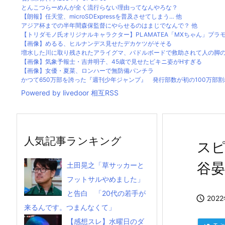
とんこつらーめんが全く流行らない理由ってなんやろな？
【朗報】任天堂、microSDExpressを普及させてしまう… 他
アジア杯までの半年間森保監督にやらせるのはまじでなんで？ 他
【トリダモノ氏オリジナルキャラクター】PLAMATEA「MXちゃん」プラモデ
【画像】めるる、ヒルナンデス見せたデカケツがそそる
増水した川に取り残されたアライグマ、パドルボードで救助されて人の脚の下
【画像】気象予報士・吉井明子、45歳で見せたビキニ姿がHすぎる
【画像】女優・夏菜、ロンハーで無防備パンチラ
かつて650万部を誇った『週刊少年ジャンプ』 発行部数が初の100万部割れ…
Powered by livedoor 相互RSS
人気記事ランキング
ス
谷
土田晃之「草サッカーと
フットサルやめました」
と告白 「20代の若手が

202
来るんです。つまんなくて」
【感想スレ】水曜日のダ