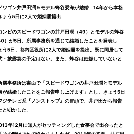
ドワゴン井戸田潤＆モデル蜂谷晏海が結婚 14年から本格
きょう5日に2人で婚姻届提出
コンビのスピードワゴンの井戸田潤（49）とモデルの蜂谷
30）が5日、所属事務所を通じて結婚したことを発表し
ょう5日、都内区役所に2人で婚姻届を提出。既に同居して
式・披露宴の予定はない。また、蜂谷は妊娠していないと
所属事務所は書面で「スピードワゴンの井戸田潤とモデル
海が結婚したことをご報告申し上げます」とし、きょう5日
フジテレビ系『ノンストップ』の冒頭で、井戸田から報告
たと明かした。
2013年12月に知人がセッティングした食事会で出会ったと
「その時はそれで終わりましたが、2014年の初夏、井戸田