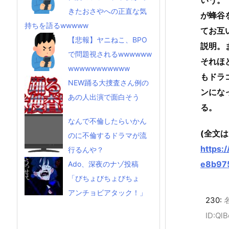
きたおさやへの正直な気
が蜂谷
持ちを語るwwwww
てお互
【悲報】ヤニねこ、BPO
説明。
で問題視されるwwwwww
それほ
wwwwwwwwwww
もドラ
NEW踊る大捜査さん例の
ンにな
あの人出演で面白そう
る。
なんで不倫したらいかん
(全文
のに不倫するドラマが流
https:
行るんや？
e8b97
Ado、深夜のナゾ投稿
「びちょびちょびちょ
アンチョビアタック！」
230:
ID:Ql