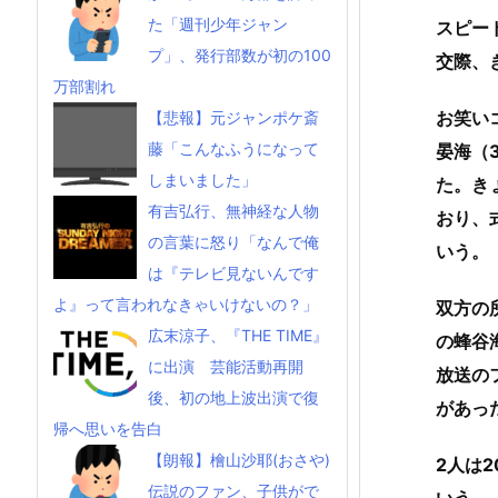
た「週刊少年ジャン
スピー
プ」、発行部数が初の100
交際、
万部割れ
お笑い
【悲報】元ジャンポケ斎
藤「こんなふうになって
晏海（
しまいました」
た。き
有吉弘行、無神経な人物
おり、
の言葉に怒り「なんで俺
いう。
は『テレビ見ないんです
よ』って言われなきゃいけないの？」
双方の
広末涼子、『THE TIME』
の蜂谷
に出演 芸能活動再開
放送の
後、初の地上波出演で復
があっ
帰へ思いを告白
【朗報】檜山沙耶(おさや)
2人は
伝説のファン、子供がで
いう。