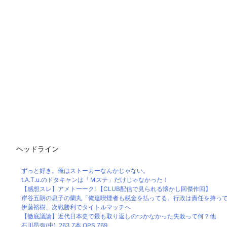
ヘッドライン
ずっと好き。俺はストーカーなんかじゃない。
t.A.T.u.のドタキャンは「Ｍステ」だけじゃなかった！
【感想スレ】アメトーーク! 【CLUB配信で見られる懐かし回傑作回】
岸谷五朗の息子の蘭丸「俺達喫煙者も税金を払ってる。行政は責任を持って喫
伊藤裕樹、次戦勝利でタイトルマッチへ
【徹底議論】近代日本史で最も取り返しのつかなかった失敗って何？他
石川昂弥(中) .263 7本 OPS.769