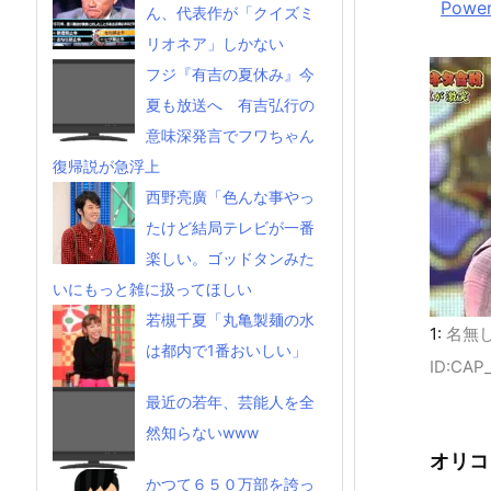
Power
ん、代表作が「クイズミ
リオネア」しかない
フジ『有吉の夏休み』今
夏も放送へ 有吉弘行の
意味深発言でフワちゃん
復帰説が急浮上
西野亮廣「色んな事やっ
たけど結局テレビが一番
楽しい。ゴッドタンみた
いにもっと雑に扱ってほしい
若槻千夏「丸亀製麺の水
1:
名無
は都内で1番おいしい」
ID:CAP
最近の若年、芸能人を全
然知らないwww
オリコ
かつて６５０万部を誇っ