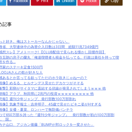
er
Facebook
Pin it
LinkedIn
Pocket
Copy
め記事
っと好き。俺はストーカーなんかじゃない。
務省、大型連休中の為替介入日数は3日間 総額11兆7349億円
感想スレ】アメトーーク! 【CLUB配信で見られる懐かし回傑作回】
谷五朗の息子の蘭丸「俺達喫煙者も税金を払ってる。行政は責任を持って喫
所を作る...
野家のステーキ定食1500円
s.OOJAさんの歌が好きな人
感あるとか言ってる奴ってただのホラ吹きじゃねーの？
画像】めるる、ヒルナンデス見せたデカケツがそそる
衝撃】彩卵がサイタマに直結する伏線が発見されてしまうｗｗｗ 他
朗報】アラブ、秋田県に2兆円の投資ｗｗｗｗｗｗｗｗｗ 他
悲報】週刊少年ジャンプ、発行部数100万部割れ
画像】気象予報士・吉井明子、45歳で見せたビキニ姿がHすぎる
画像】女優・夏菜、ロンハーで無防備パンチラ
つて650万部を誇った『週刊少年ジャンプ』 発行部数が初の100万部割
 国...
カナ山口、アジカン後藤「BUMPが邦ロックを一変させた」