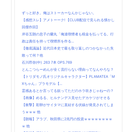
ずっと好き。俺はストーカーなんかじゃない。
【感想スレ】アメトーーク! 【CLUB配信で見られる懐かし
回傑作回】
岸谷五朗の息子の蘭丸「俺達喫煙者も税金を払ってる。行
政は責任を持って喫煙所を作る...
【徹底議論】近代日本史で最も取り返しのつかなかった失
敗って何？他
石川昂弥(中) .263 7本 OPS.769
とんこつらーめんが全く流行らない理由ってなんやろな？
【トリダモノ氏オリジナルキャラクター】PLAMATEA「M
Xちゃん」プラモデル【...
霊感あるとか言ってる奴ってただのホラ吹きじゃねーの？
【画像】めるる、ヒルナンデス見せたデカケツがそそる
【衝撃】彩卵がサイタマに直結する伏線が発見されてしま
うｗｗｗ 他
【朗報】アラブ、秋田県に2兆円の投資ｗｗｗｗｗｗｗｗ
ｗ 他