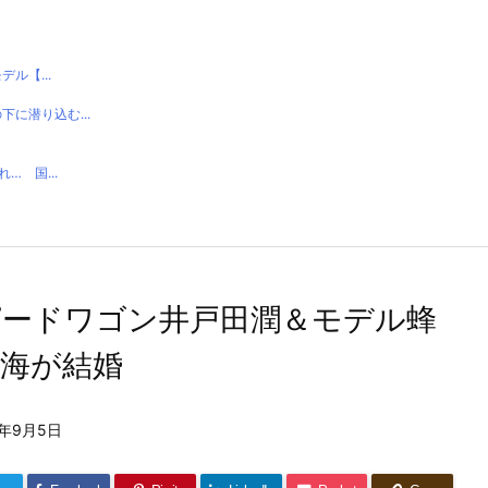
ル【...
に潜り込む...
 国...
ピードワゴン井戸田潤＆モデル蜂
晏海が結婚
2年9月5日