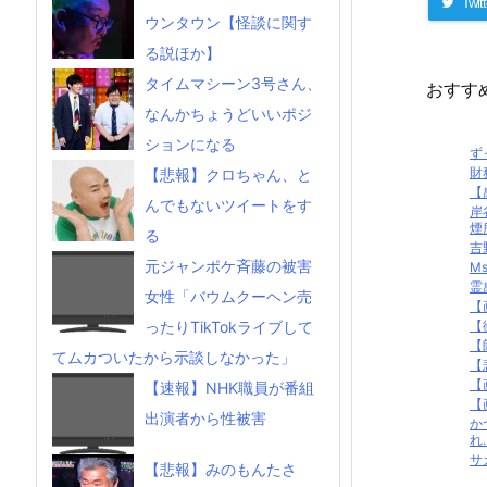
Twitt
ウンタウン【怪談に関す
る説ほか】
タイムマシーン3号さん、
おすす
なんかちょうどいいポジ
ションになる
ず
財
【悲報】クロちゃん、と
【
んでもないツイートをす
岸
煙
る
吉
元ジャンポケ斉藤の被害
M
霊
女性「バウムクーヘン売
【
【
ったりTikTokライブして
【
てムカついたから示談しなかった」
【
【
【速報】NHK職員が番組
【
出演者から性被害
か
れ…
サ
【悲報】みのもんたさ