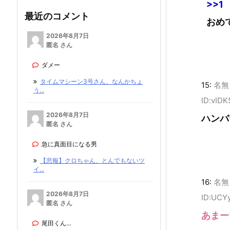
>>1
最近のコメント
おめ
2026年8月7日
匿名 さん
ダメー
タイムマシーン3号さん、なんかちょ
15:
名無
う...
ID:vID
2026年8月7日
ハンバ
匿名 さん
急に真面目になる男
【悲報】クロちゃん、とんでもないツ
イ...
16:
名無
2026年8月7日
ID:UCY
匿名 さん
あまー
尾田くん…