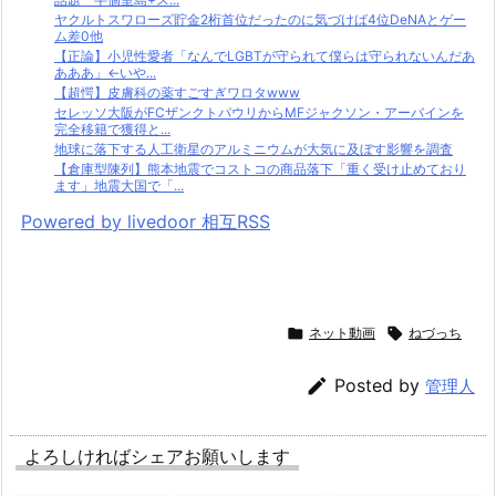
ヤクルトスワローズ貯金2桁首位だったのに気づけば4位DeNAとゲー
ム差0他
【正論】小児性愛者「なんでLGBTが守られて僕らは守られないんだあ
あああ」←いや...
【超愕】皮膚科の薬すごすぎワロタwww
セレッソ大阪がFCザンクトパウリからMFジャクソン・アーバインを
完全移籍で獲得と...
地球に落下する人工衛星のアルミニウムが大気に及ぼす影響を調査
【倉庫型陳列】熊本地震でコストコの商品落下「重く受け止めており
ます」地震大国で「...
Powered by livedoor 相互RSS

ネット動画

ねづっち

Posted by
管理人
よろしければシェアお願いします