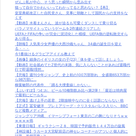
ぜんぶ私が中心、そう思った瞬間から歪み出す
猫って自分でかわいいってわかってると思わない？【再】
皇室典範改正した自民党さん、見事に朝敵として国民からの支持をな
くす
【動画】水着まんさん、波が迫るも可愛くダンスして乗り切る
パラノマサイトっていうゲームを2作連続クリアした
UEFAとFIFAの争いが完全に泥沼化した模様、UEFA側の逆転敗北すら
あり得る...
【朗報】人気美少女声優の大西沙織ちゃん、34歳の誕生日を迎え
る・・・
今1番抜けるグラビアアイドル教えて
【画像】細身のイギリスの女の子(23)「体を使って話しましょう…
【動画】社会舐めてたZ世代の末路。気に入らないことがあれば退職代
行で即退職!理想...
【悲報】週刊少年ジャンプ、史上初の100万部割れ 全盛期653万部か
ら98万部に...
柳葉敏郎の代表作、「踊る大捜査線しかない」
【ぶいすぽ】つむお、ビール10種類飲み比べ第2弾！「最近は焼肉屋
で最初にビールを...
【悲報】逃げ上手の若君、2期放映中なのに全く話題にならない 他
【正式】冨安健洋 プレミアリーグ・クリスタルパレス入りへ BBC
など複数メディア...
ジャングリア沖縄、イマーシブフォート東京の二の舞になりそうｗｗ
ｗｗｗｗ他
【東亜日報】 ギャラクシーＺ８、韓国で予約販売１４４万台の旋風
【神設備】ラカータ大宮駅前店の神セレコーナーがアツいと個人的に
話題 半個室島+ス...