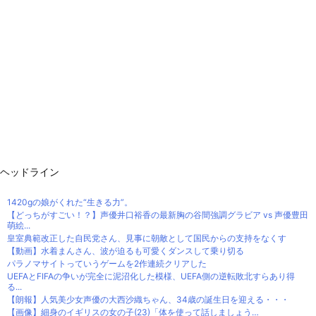
ヘッドライン
1420gの娘がくれた“生きる力”。
【どっちがすごい！？】声優井口裕香の最新胸の谷間強調グラビア vs 声優豊田
萌絵...
皇室典範改正した自民党さん、見事に朝敵として国民からの支持をなくす
【動画】水着まんさん、波が迫るも可愛くダンスして乗り切る
パラノマサイトっていうゲームを2作連続クリアした
UEFAとFIFAの争いが完全に泥沼化した模様、UEFA側の逆転敗北すらあり得
る...
【朗報】人気美少女声優の大西沙織ちゃん、34歳の誕生日を迎える・・・
【画像】細身のイギリスの女の子(23)「体を使って話しましょう…