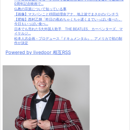
0周年記念映画で...
仏教の宗派について知っている事
【画像】マスパンこと枡田絵理奈アナ、地上波でまさかのパンチラ
【肥報】西村乙輝「昨日の夜めちゃくちゃ遅くまでいっぱい食べた。
今日もいっぱい食べ...
日本でも売れた5大外国人歌手 THE BEATLES、カーペンターズ、マ
イケルジ...
松本人志企画・プロデュース『ドキュメンタル』、アメリカで初の制
作が決定
Powered by livedoor 相互RSS