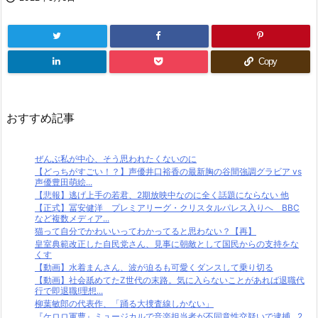
Copy
おすすめ記事
ぜんぶ私が中心、そう思われたくないのに
【どっちがすごい！？】声優井口裕香の最新胸の谷間強調グラビア vs
声優豊田萌絵...
【悲報】逃げ上手の若君、2期放映中なのに全く話題にならない 他
【正式】冨安健洋 プレミアリーグ・クリスタルパレス入りへ BBC
など複数メディア...
猫って自分でかわいいってわかってると思わない？【再】
皇室典範改正した自民党さん、見事に朝敵として国民からの支持をな
くす
【動画】水着まんさん、波が迫るも可愛くダンスして乗り切る
【動画】社会舐めてたZ世代の末路。気に入らないことがあれば退職代
行で即退職!理想...
柳葉敏郎の代表作、「踊る大捜査線しかない」
『ケロロ軍曹』ミュージカルで音楽担当者が不同意性交疑いで逮捕…2