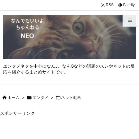

Feedly
RSS


メニュ

サイド

エンタメネタを中心になんJ、なんGなどの話題のスレやネットの反
前へ
応を紹介するまとめサイトです。

次へ


ホーム
>

エンタメ
>

ネット動画
検索
スポンサーリンク