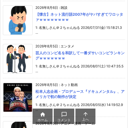
2026年8月6日
:
雑談
【懐古】ネット流行語2007年がヤバすぎてワロッタ
ァｗｗｗｗｗｗｗｗ
1: 名無しさん＠２ちゃんねる 2026/07/31(金) 15:18:21.3
...
2026年8月5日
:
エンタメ
芸人のコンビ名を和訳して一番ダサいコンビランキン
グｗｗｗｗｗｗｗ
1: 名無しさん＠２ちゃんねる 2026/08/01(土) 10:47:35.5
...
2026年8月5日
:
ネット動画
松本人志企画・プロデュース『ドキュメンタル』、ア
メリカで初の制作が決定
1: 名無しさん＠２ちゃんねる 2026/08/05(水) 14:19:52.9
...



上へ
ホーム
コメント
2026年8月5日
:
アニメ・漫画・ゲーム