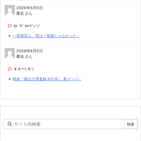
2026年8月5日
匿名 さん
(σ･∀･)σゲッツ
一発屋芸人、実は一発屋じゃなかった...
2026年8月5日
匿名 さん
キター(･∀･)
映画『踊る大捜査線 N.E.W.』 新メンバ...