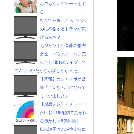
んでもないツイートをす
る
なんで不倫したらいかん
のに不倫するドラマが流
行るんや？
元ジャンポケ斉藤の被害
女性「バウムクーヘン売
ったりTikTokライブして
てムカついたから示談しなかった」
【悲報】元ジャンポケ斎
藤「こんなふうになって
しまいました」
【感想スレ】アメトーー
ク! 【CLUB配信で見られ
る懐かし回&傑作回】
広末涼子さんが地上波に