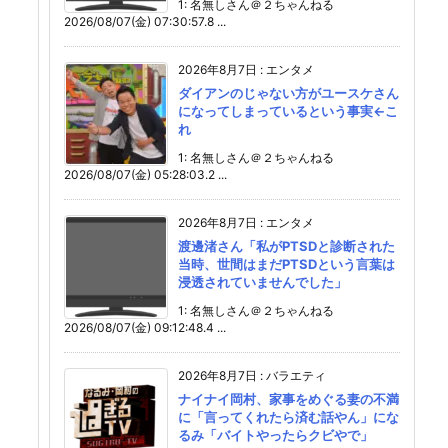
1: 名無しさん＠２ちゃんねる
2026/08/07(金) 07:30:57.8 ...
2026年8月7日
:
エンタメ
ダイアンのじゃない方がユースケさん
になってしまっているという事実←こ
れ
1: 名無しさん＠２ちゃんねる
2026/08/07(金) 05:28:03.2 ...
2026年8月7日
:
エンタメ
渡邊渚さん「私がPTSDと診断された
当時、世間はまだPTSDという言葉は
浸透されていませんでした」
1: 名無しさん＠２ちゃんねる
2026/08/07(金) 09:12:48.4 ...
2026年8月7日
:
バラエティ
ナイナイ岡村、家事をめぐる妻の不満
に「言ってくれたら済む話やん」にな
るみ「バイトやったらクビやで」