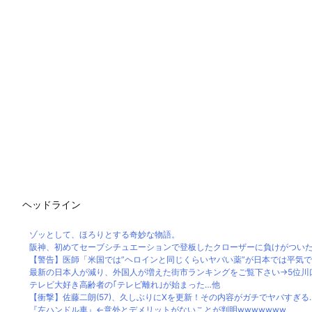
ヘッドライン
ゾッとして、ほろりとする奇妙な物語。
阪神、初めてセーブシチュエーションで登板したクローザーに負けがつい
【警告】医師「米国では”ヘロインと同じくらいヤバい薬”が日本では平気で処
最新の日本人が減り、外国人が増えた街市ランキングをご覧下さい→5位川口市
テレビ大好き高齢者の｢テレビ離れ｣が始まった…他
【衝撃】佐藤二朗(57)、久しぶりにXを更新！その内容がガチでヤバすぎる
『左ハンドル車』←意外とデメリットがないことが判明wwwwwww