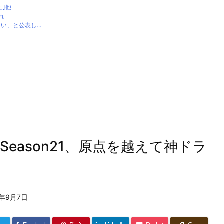
た｣他
れ
、と公表し...
Season21、原点を越えて神ドラ
に
2年9月7日