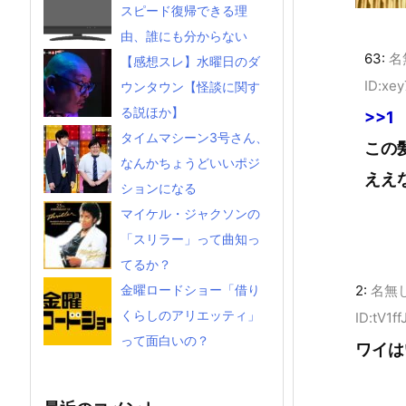
スピード復帰できる理
由、誰にも分からない
63:
名
【感想スレ】水曜日のダ
ID:xe
ウンタウン【怪談に関す
る説ほか】
>>1
タイムマシーン3号さん、
この
なんかちょうどいいポジ
ええ
ションになる
マイケル・ジャクソンの
「スリラー」って曲知っ
てるか？
金曜ロードショー「借り
2:
名無
くらしのアリエッティ」
ID:tV1f
って面白いの？
ワイは