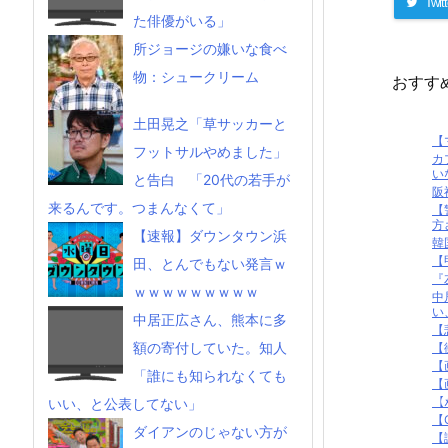
Twitt
た俳優がいる」
所ジョージの嫌いな食べ
物：シュークリーム
おすす
土田晃之「草サッカーと
【
フットサルやめました」
カ
い
と告白 「20代の若手が
阪
来るんです。つまんなくて」
【
方
【速報】ダウンタウン浜
韓
【
田、とんでもない発言ｗ
『
ｗｗｗｗｗｗｗｗｗ
中
い
中居正広さん、熊本に多
【
額の寄付していた。知人
【
【
「誰にも知られなくても
【
【
いい、と公表してない」
【
ダイアンのじゃない方が
【