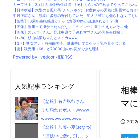
カープ秋山、2度目の海外FA権取得！｢それくらいの年齢までやってこられ
【日本横断】大型の台風15号(チャンホン)…お盆休みの天気に影響するおそ
中居正広さん、熊本に多額の寄付していた。知人「誰にも知られなくてもいい
【衝撃】13周年轟絶感謝ガチャに彩獣神祭が追加される！？ 他
【画像】香川って凄かったんだな。このメンツに並ぶのえぐいぞ… 他
【画像】スカパーさん、野球中継で子連れママさんの乳をモロ映し
【ﾒﾛﾒﾛ】杉山結菜ちゃんとスイカwww
【GIF】熟女アナ・有働由美子、健康番組でロケット乳を見せつける
【謎】秋元康（68）が20000曲の作詞ができた理由
Powered by livedoor 相互RSS
人気記事ランキング
相棒
マ
【悲報】有吉弘行さん、
また匂わせポストwwww
wwwwwwwwwwww

202
【悲報】加藤小夏(おなつ)
「演技中に惚れてしまっ