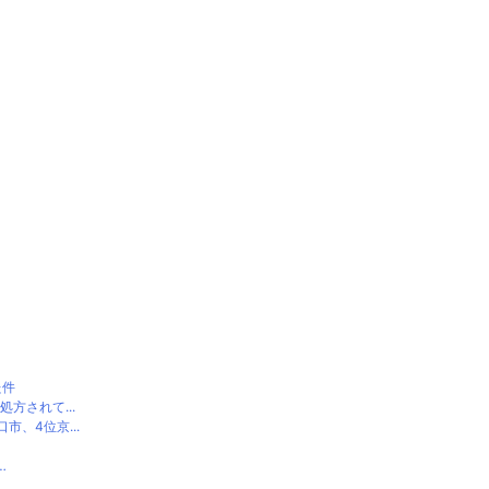
た件
方されて...
、4位京...
…