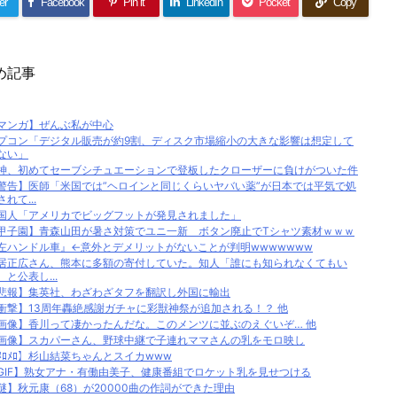
er
Facebook
Pin it
LinkedIn
Pocket
Copy
め記事
マンガ】ぜんぶ私が中心
プコン「デジタル販売が約9割、ディスク市場縮小の大きな影響は想定して
ない」
神、初めてセーブシチュエーションで登板したクローザーに負けがついた件
警告】医師「米国では”ヘロインと同じくらいヤバい薬”が日本では平気で処
されて...
国人「アメリカでビッグフットが発見されました」
甲子園】青森山田が暑さ対策でユニ一新 ボタン廃止でTシャツ素材ｗｗｗ
左ハンドル車』←意外とデメリットがないことが判明wwwwwww
居正広さん、熊本に多額の寄付していた。知人「誰にも知られなくてもい
、と公表し...
悲報】集英社、わざわざタフを翻訳し外国に輸出
衝撃】13周年轟絶感謝ガチャに彩獣神祭が追加される！？ 他
画像】香川って凄かったんだな。このメンツに並ぶのえぐいぞ… 他
画像】スカパーさん、野球中継で子連れママさんの乳をモロ映し
ﾒﾛﾒﾛ】杉山結菜ちゃんとスイカwww
GIF】熟女アナ・有働由美子、健康番組でロケット乳を見せつける
謎】秋元康（68）が20000曲の作詞ができた理由