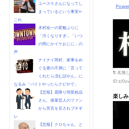
ユースケさんになってし
Power
まっているという事実←
これ
木村祐一の変貌ぶりに
「渋くなりすぎ」「いつ
の間にかイケおじに」の
声
ナイナイ岡村、家事をめ
ぐる妻の不満に「言って
1:
名無
くれたら済む話やん」に
ID:z/0u
なるみ「バイトやったらクビやで」
【悲報】霜降り明星粗品
楽しみ
さん、後輩芸人のファン
から苦言を呈されブチギ
レ
【悲報】クロちゃん、と