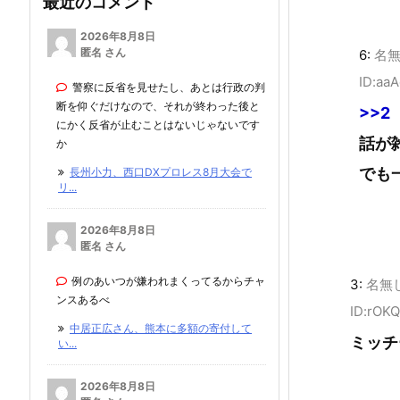
最近のコメント
2026年8月8日
匿名 さん
6:
名無
ID:aa
警察に反省を見せたし、あとは行政の判
断を仰ぐだけなので、それが終わった後と
>>2
にかく反省が止むことはないじゃないです
話が
か
でも
長州小力、西口DXプロレス8月大会で
リ...
2026年8月8日
匿名 さん
例のあいつが嫌われまくってるからチャ
3:
名無
ンスあるべ
ID:rOK
中居正広さん、熊本に多額の寄付して
ミッチ
い...
2026年8月8日