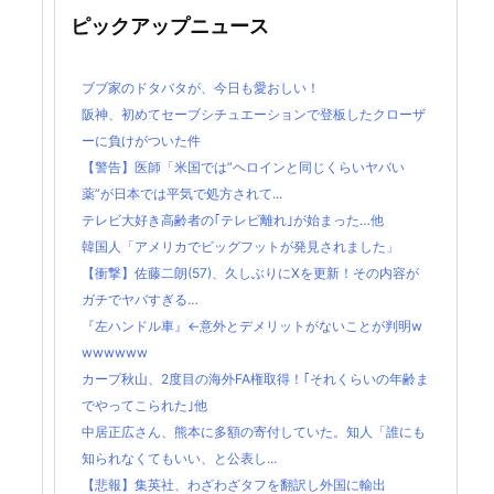
ピックアップニュース
ブブ家のドタバタが、今日も愛おしい！
阪神、初めてセーブシチュエーションで登板したクローザ
ーに負けがついた件
【警告】医師「米国では”ヘロインと同じくらいヤバい
薬”が日本では平気で処方されて...
テレビ大好き高齢者の｢テレビ離れ｣が始まった…他
韓国人「アメリカでビッグフットが発見されました」
【衝撃】佐藤二朗(57)、久しぶりにXを更新！その内容が
ガチでヤバすぎる…
『左ハンドル車』←意外とデメリットがないことが判明w
wwwwww
カープ秋山、2度目の海外FA権取得！｢それくらいの年齢ま
でやってこられた｣他
中居正広さん、熊本に多額の寄付していた。知人「誰にも
知られなくてもいい、と公表し...
【悲報】集英社、わざわざタフを翻訳し外国に輸出