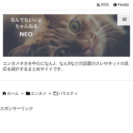

Feedly
RSS


メニュ

サイド

エンタメネタを中心になんJ、なんGなどの話題のスレやネットの反
前へ
応を紹介するまとめサイトです。

次へ


ホーム
>

エンタメ
>

バラエティ
検索
スポンサーリンク