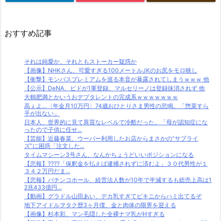
おすすめ記事
それは純愛か、それともストーカー疑惑か
【画像】NHKさん、可愛すぎる100メートルJKのお尻をモロ映し
【衝撃】モンパスプレミアムを巡る本音が暴露されてしまうｗｗｗ 他
【公示】DeNA、ビドが1軍登録、マルセリーノは登録抹消されず 他
大鶴肥満とかいうおデブタレントの完成系ｗｗｗｗｗｗｗ
高ぇよ…〈年金月10万円〉74歳おひとりさま男性の悲鳴。「惣菜すら
手が出ない」
日本人、世界的に見て異質なレベルで冷酷だった。「母が認知症にな
ったので子供に任せ...
【芸能】近藤春菜、ウーバー利用したお店からまさかの“サプライ
ズ”に困惑「注文した...
タイムマシーン3号さん、なんかちょうどいいポジションになる
【悲報】????「保釈金を払えば逮捕されずに済むよ」３０代男性が１
３４２万円だま...
【悲報】パチンコホール、経営法人数が10年で半減するも総売上高は1
2兆433億円...
【動画】グラドル山田あい、デカ乳すぎてビキニからハミ出てるぞ
地下アイドルヲタク歴3ヶ月僕、金と肉体の限界を迎える
【画像】杉本彩、マン毛隠した全裸ナマ乳がHすぎる