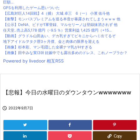
巨額...
GPSを利用したゲーム思いついた
【広島対巨人14回戦】4（捕） 大城 卓三 6（一） 小濱 佑斗他
【衝撃】モンパスプレミアムを巡る本音が暴露されてしまうｗｗｗ 他
【公示】DeNA、ビドが1軍登録、マルセリーノは登録抹消されず 他
任天堂‥売上高5,178 億円（-9.5 ％）営業利益 1,425 億円（+15...
【動画】グラドル山田あい、デカ乳すぎてビキニからハミ出てるぞ
地下アイドルヲタク歴3ヶ月僕、金と肉体の限界を迎える
【画像】杉本彩、マン毛隠した全裸ナマ乳がHすぎる
【画像】田中みな実(39) 妊娠中でも露出多めのドレス、これノーブラか？
Powered by livedoor 相互RSS
【悲報】今日の水曜日のダウンタウンwwwwwww

2022年9月7日
Copy