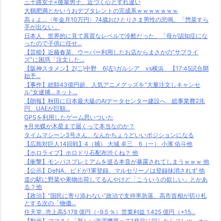
三十路女子×後輩男子、近づく心とすれ違い
大鶴肥満とかいうおデブタレントの完成系ｗｗｗｗｗｗｗ
高ぇよ…〈年金月10万円〉74歳おひとりさま男性の悲鳴。「惣菜すら
手が出ない」
日本人、世界的に見て異質なレベルで冷酷だった。「母が認知症にな
ったので子供に任せ...
【芸能】近藤春菜、ウーバー利用したお店からまさかの“サプライ
ズ”に困惑「注文した...
【阪神スタメン】2(二)中野 6(左)ガルシア vs横浜 【17:45試合開
始予...
【事件】総額43億円超、人気アニメグッズを"大量注文しキャンセ
ル"女逮捕…ネット...
【朗報】秋田に日本最大級のAIデータセンター建設へ 総事業費2兆
円、UAEが巨額...
GPSを利用したゲーム思いついた
※月光蝶が木星まで届くって本当なのか？
タイムマシーン3号さん、なんかちょうどいいポジションになる
【広島対巨人14回戦】4（捕） 大城 卓三 6（一） 小濱 佑斗他
【ホロライブ】ホロドリ石配布渋くね？ 他
【衝撃】モンパスプレミアムを巡る本音が暴露されてしまうｗｗｗ 他
【公示】DeNA、ビドが1軍登録、マルセリーノは登録抹消されず 他
道の駅に野菜や果物出荷してるんやけど「こういうの欲しい」とかあ
る？他
【政治】“国民に寄り添わない”政治で支持率急落、高市首相が切り札
とする次の「物価...
任天堂‥売上高5,178 億円（-9.5 ％）営業利益 1,425 億円（+15...
【動画】ママさん「新しい洗濯機買って1発目に回したらコレw」⇒ｗ