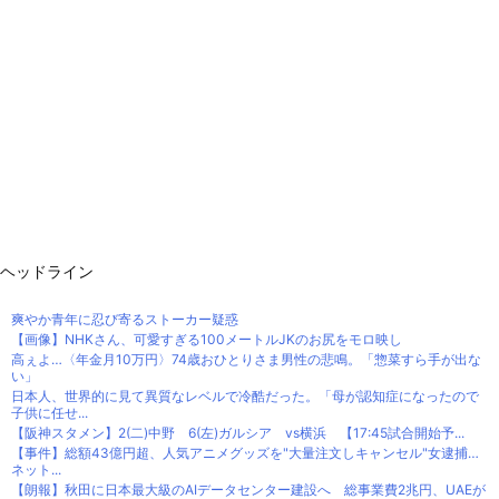
ヘッドライン
爽やか青年に忍び寄るストーカー疑惑
【画像】NHKさん、可愛すぎる100メートルJKのお尻をモロ映し
高ぇよ…〈年金月10万円〉74歳おひとりさま男性の悲鳴。「惣菜すら手が出な
い」
日本人、世界的に見て異質なレベルで冷酷だった。「母が認知症になったので
子供に任せ...
【阪神スタメン】2(二)中野 6(左)ガルシア vs横浜 【17:45試合開始予...
【事件】総額43億円超、人気アニメグッズを"大量注文しキャンセル"女逮捕…
ネット...
【朗報】秋田に日本最大級のAIデータセンター建設へ 総事業費2兆円、UAEが