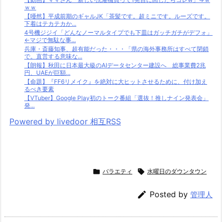
ｗｗ
【唖然】平成前期のギャルJK「茶髪です。超ミニです。ルーズです。
下着はテカテカか...
4号機ジジイ「どんなノーマルタイプでも下皿はガッチガチがデフォ」
←マジで無駄な事...
兵庫・斎藤知事、超有能だった・・・「県の海外事務所はすべて閉鎖
で。直営する意味な...
【朗報】秋田に日本最大級のAIデータセンター建設へ 総事業費2兆
円、UAEが巨額...
【命題】『FF6リメイク』を絶対に大ヒットさせるために、付け加え
るべき要素
【VTuber】Google Play初のトーク番組「選抜！推しナイン発表会」
発...
Powered by livedoor 相互RSS

バラエティ

水曜日のダウンタウン

Posted by
管理人