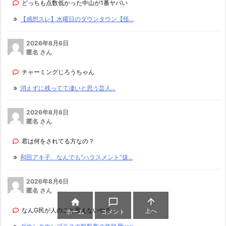
どっちも点数低かった中山が1番ヤバい
【感想スレ】水曜日のダウンタウン【怪...
2026年8月6日
匿名 さん
チャーミングじろうちゃん
消えずに残ってて凄いと思う芸人...
2026年8月6日
匿名 さん
君は何をされてる方なの？
和田アキ子、なんでも“ハラスメント”扱...
2026年8月6日
匿名 さん



なんG民が人のこと言えないやろ
上へ
ホーム
コメント