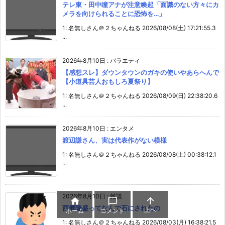
テレ東・田中瞳アナが注意喚起「面識のない方々にカ
メラを向けられることに恐怖を…」
1: 名無しさん＠２ちゃんねる 2026/08/08(土) 17:21:55.3
...
2026年8月10日
:
バラエティ
【感想スレ】ダウンタウンのガキの使いやあらへんで
【小道具芸人おもしろ夏祭り】
1: 名無しさん＠２ちゃんねる 2026/08/09(日) 22:38:20.6
...
2026年8月10日
:
エンタメ
渡辺謙さん、実は代表作がない模様
1: 名無しさん＠２ちゃんねる 2026/08/08(土) 00:38:12.1
...
2026年8月10日
:
雑談



西郷隆盛ってなんで石にされたの
上へ
ホーム
コメント
1: 名無しさん＠２ちゃんねる 2026/08/03(月) 16:38:21.5