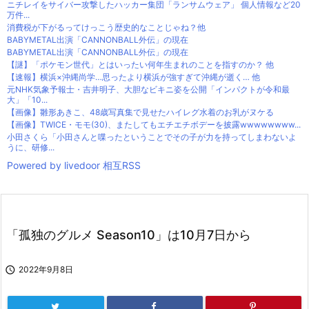
ニチレイをサイバー攻撃したハッカー集団「ランサムウェア」 個人情報など20
万件...
消費税が下がるってけっこう歴史的なことじゃね？他
BABYMETAL出演「CANNONBALL外伝」の現在
BABYMETAL出演「CANNONBALL外伝」の現在
【謎】「ポケモン世代」とはいったい何年生まれのことを指すのか？ 他
【速報】横浜×沖縄尚学…思ったより横浜が強すぎて沖縄が逝く… 他
元NHK気象予報士・吉井明子、大胆なビキニ姿を公開「インパクトが令和最
大」「10...
【画像】雛形あきこ、48歳写真集で見せたハイレグ水着のお乳がヌケる
【画像】TWICE・モモ(30)、またしてもエチエチボデーを披露wwwwwwww...
小田さくら「小田さんと喋ったということでその子が力を持ってしまわないよ
うに、研修...
Powered by livedoor 相互RSS
「孤独のグルメ Season10」は10月7日から

2022年9月8日