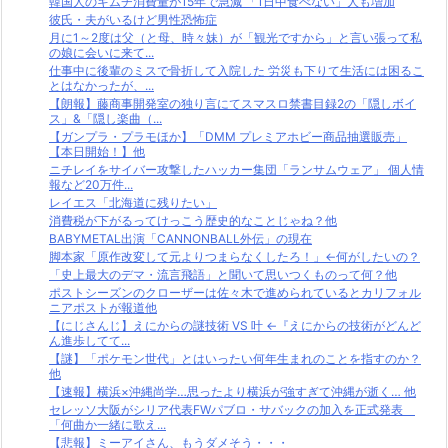
韓国人のキムチ消費量が15年で急減 「1日中食べない」人も増加
彼氏・夫がいるけど男性恐怖症
月に1～2度は父（と母、時々妹）が「観光ですから」と言い張って私
の娘に会いに来て...
仕事中に後輩のミスで骨折して入院した 労災も下りて生活には困るこ
とはなかったが、...
【朗報】藤商事開発室の独り言にてスマスロ禁書目録2の「隠しボイ
ス」&「隠し楽曲（...
【ガンプラ・プラモほか】「DMM プレミアホビー商品抽選販売」
【本日開始！】他
ニチレイをサイバー攻撃したハッカー集団「ランサムウェア」 個人情
報など20万件...
レイエス「北海道に残りたい」
消費税が下がるってけっこう歴史的なことじゃね？他
BABYMETAL出演「CANNONBALL外伝」の現在
脚本家「原作改変して元よりつまらなくしたろ！」←何がしたいの？
「史上最大のデマ・流言飛語」と聞いて思いつくものって何？他
ポストシーズンのクローザーは佐々木で進められているとカリフォル
ニアポストが報道他
【にじさんじ】えにからの謎技術 VS 叶 ←『えにからの技術がどんど
ん進歩してて...
【謎】「ポケモン世代」とはいったい何年生まれのことを指すのか？
他
【速報】横浜×沖縄尚学…思ったより横浜が強すぎて沖縄が逝く… 他
セレッソ大阪がシリア代表FWパブロ・サバックの加入を正式発表
「何曲か一緒に歌え...
【悲報】ミーアイさん、もうダメそう・・・