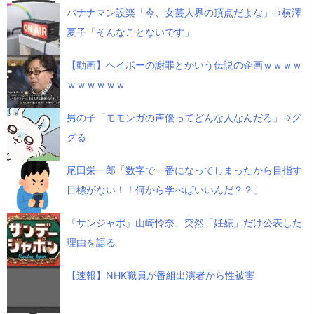
バナナマン設楽「今、女芸人界の頂点だよな」→横澤
夏子「そんなことないです」
【動画】ヘイポーの謝罪とかいう伝説の企画ｗｗｗｗ
ｗｗｗｗｗｗ
男の子「モモンガの声優ってどんな人なんだろ」→グ
グる
尾田栄一郎「数字で一番になってしまったから目指す
目標がない！！何から学べばいいんだ？？」
『サンジャポ』山崎怜奈、突然「妊娠」だけ公表した
理由を語る
【速報】NHK職員が番組出演者から性被害