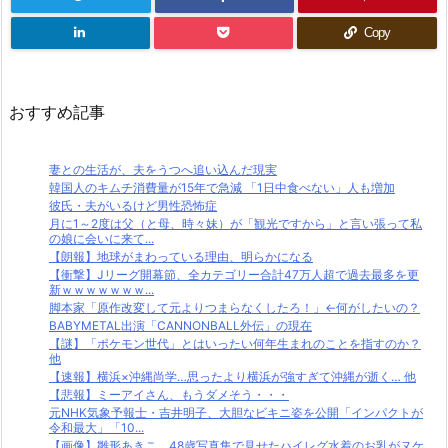
Copy
おすすめ記事
妻との生活が、夫をうつへ追い込んだ現実
韓国人のキムチ消費量が15年で急減 「1日中食べない」人も増加
彼氏・夫がいるけど男性恐怖症
月に1～2度は父（と母、時々妹）が「観光ですから」と言い張って私
の娘に会いに来て...
【朗報】地球がまわっている理由、明らかになる
【衝撃】Jリーグ開幕節、全カテゴリー合計47万人超で過去最多を更
新ｗｗｗｗｗｗｗ...
脚本家「原作改変して元よりつまらなくしたろ！」←何がしたいの？
BABYMETAL出演「CANNONBALL外伝」の現在
【謎】「ポケモン世代」とはいったい何年生まれのことを指すのか？
他
【速報】横浜×沖縄尚学…思ったより横浜が強すぎて沖縄が逝く… 他
【悲報】ミーアイさん、もうダメそう・・・
元NHK気象予報士・吉井明子、大胆なビキニ姿を公開「インパクトが
令和最大」「10...
【画像】雛形あきこ、48歳写真集で見せたハイレグ水着のお乳がヌケ