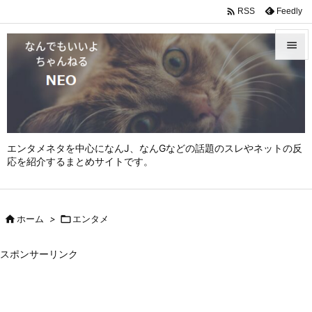

Feedly
RSS


メニュ

サイド

エンタメネタを中心になんJ、なんGなどの話題のスレやネットの反
前へ
応を紹介するまとめサイトです。

次へ


ホーム
>

エンタメ
検索
スポンサーリンク