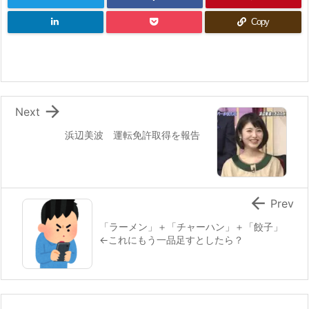
Copy

Next
浜辺美波 運転免許取得を報告

Prev
「ラーメン」＋「チャーハン」＋「餃子」
←これにもう一品足すとしたら？