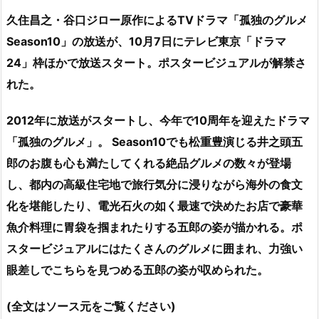
久住昌之・谷口ジロー原作によるTVドラマ「孤独のグルメ
Season10」の放送が、10月7日にテレビ東京「ドラマ
24」枠ほかで放送スタート。ポスタービジュアルが解禁さ
れた。
2012年に放送がスタートし、今年で10周年を迎えたドラマ
「孤独のグルメ」。 Season10でも松重豊演じる井之頭五
郎のお腹も心も満たしてくれる絶品グルメの数々が登場
し、都内の高級住宅地で旅行気分に浸りながら海外の食文
化を堪能したり、電光石火の如く最速で決めたお店で豪華
魚介料理に胃袋を掴まれたりする五郎の姿が描かれる。ポ
スタービジュアルにはたくさんのグルメに囲まれ、力強い
眼差しでこちらを見つめる五郎の姿が収められた。
(全文はソース元をご覧ください)