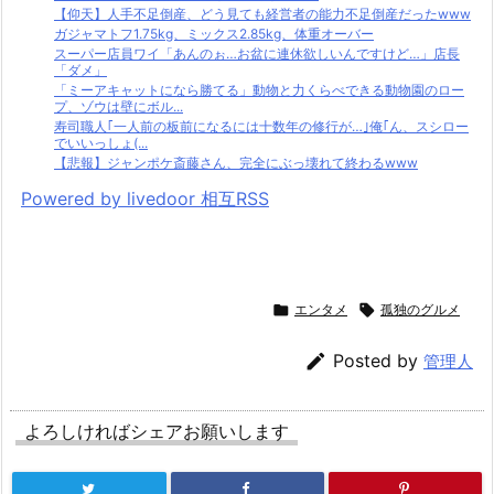
【仰天】人手不足倒産、どう見ても経営者の能力不足倒産だったwww
ガジャマトフ1.75kg、ミックス2.85kg、体重オーバー
スーパー店員ワイ「あんのぉ…お盆に連休欲しいんですけど…」店長
「ダメ」
「ミーアキャットになら勝てる」動物と力くらべできる動物園のロー
プ、ゾウは壁にボル...
寿司職人｢一人前の板前になるには十数年の修行が…｣俺｢ん、スシロー
でいいっしょ(...
【悲報】ジャンポケ斎藤さん、完全にぶっ壊れて終わるwww
Powered by livedoor 相互RSS

エンタメ

孤独のグルメ

Posted by
管理人
よろしければシェアお願いします