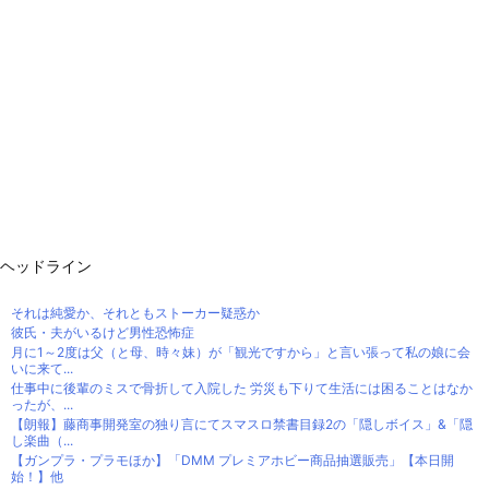
ヘッドライン
それは純愛か、それともストーカー疑惑か
彼氏・夫がいるけど男性恐怖症
月に1～2度は父（と母、時々妹）が「観光ですから」と言い張って私の娘に会
いに来て...
仕事中に後輩のミスで骨折して入院した 労災も下りて生活には困ることはなか
ったが、...
【朗報】藤商事開発室の独り言にてスマスロ禁書目録2の「隠しボイス」&「隠
し楽曲（...
【ガンプラ・プラモほか】「DMM プレミアホビー商品抽選販売」【本日開
始！】他