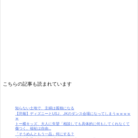
こちらの記事も読まれています
知らない土地で、主婦は孤独になる
【悲報】ディズニーとUSJ、JKのダンス会場になってしまうｗｗｗｗ
ｗ
トー横キッズ、大人に失望「相談しても具体的に何もしてくれなくて
傷つく。福祉は自由...
「そうめんともう一品」何にする？