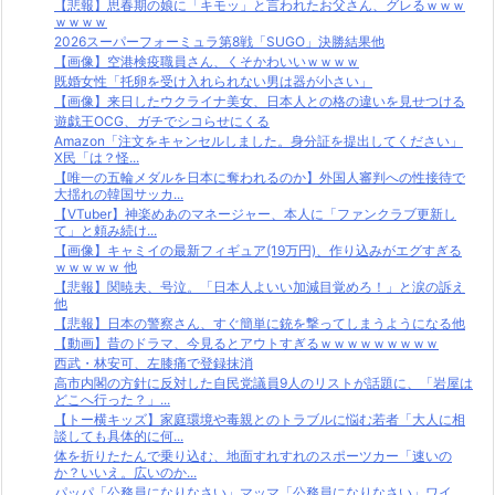
【悲報】思春期の娘に「キモッ」と言われたお父さん、グレるｗｗｗ
ｗｗｗｗ
2026スーパーフォーミュラ第8戦「SUGO」決勝結果他
【画像】空港検疫職員さん、くそかわいいｗｗｗｗ
既婚女性「托卵を受け入れられない男は器が小さい」
【画像】来日したウクライナ美女、日本人との格の違いを見せつける
遊戯王OCG、ガチでシコらせにくる
Amazon「注文をキャンセルしました。身分証を提出してください」
X民「は？怪...
【唯一の五輪メダルを日本に奪われるのか】外国人審判への性接待で
大揺れの韓国サッカ...
【VTuber】神楽めあのマネージャー、本人に「ファンクラブ更新し
て」と頼み続け...
【画像】キャミイの最新フィギュア(19万円)、作り込みがエグすぎる
ｗｗｗｗｗ 他
【悲報】関暁夫、号泣。「日本人よいい加減目覚めろ！」と涙の訴え
他
【悲報】日本の警察さん、すぐ簡単に銃を撃ってしまうようになる他
【動画】昔のドラマ、今見るとアウトすぎるｗｗｗｗｗｗｗｗｗ
西武・林安可、左膝痛で登録抹消
高市内閣の方針に反対した自民党議員9人のリストが話題に、「岩屋は
どこへ行った？」...
【トー横キッズ】家庭環境や毒親とのトラブルに悩む若者「大人に相
談しても具体的に何...
体を折りたたんで乗り込む、地面すれすれのスポーツカー「速いの
か？いいえ。広いのか...
パッパ「公務員になりなさい」マッマ「公務員になりなさい」ワイ