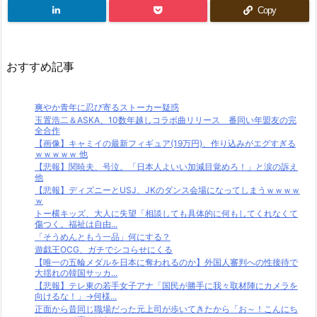
Copy
おすすめ記事
爽やか青年に忍び寄るストーカー疑惑
玉置浩二＆ASKA、10数年越しコラボ曲リリース 番同い年盟友の完
全合作
【画像】キャミイの最新フィギュア(19万円)、作り込みがエグすぎる
ｗｗｗｗｗ 他
【悲報】関暁夫、号泣。「日本人よいい加減目覚めろ！」と涙の訴え
他
【悲報】ディズニーとUSJ、JKのダンス会場になってしまうｗｗｗｗ
ｗ
トー横キッズ、大人に失望「相談しても具体的に何もしてくれなくて
傷つく。福祉は自由...
「そうめんともう一品」何にする？
遊戯王OCG、ガチでシコらせにくる
【唯一の五輪メダルを日本に奪われるのか】外国人審判への性接待で
大揺れの韓国サッカ...
【悲報】テレ東の若手女子アナ「国民が勝手に我々取材陣にカメラを
向けるな！」→何様...
正面から昔同じ職場だった元上司が歩いてきたから「お～！こんにち