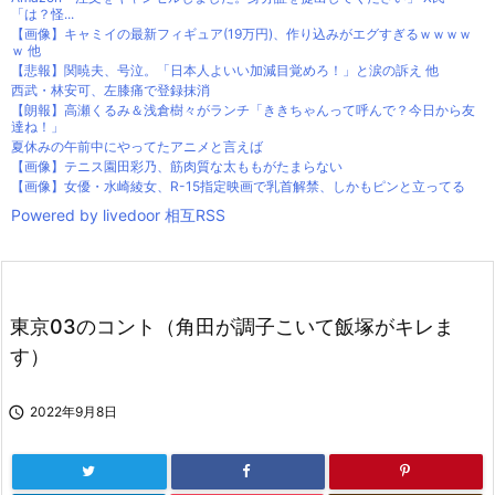
「は？怪...
【画像】キャミイの最新フィギュア(19万円)、作り込みがエグすぎるｗｗｗｗ
ｗ 他
【悲報】関暁夫、号泣。「日本人よいい加減目覚めろ！」と涙の訴え 他
西武・林安可、左膝痛で登録抹消
【朗報】高瀬くるみ＆浅倉樹々がランチ「ききちゃんって呼んで？今日から友
達ね！」
夏休みの午前中にやってたアニメと言えば
【画像】テニス園田彩乃、筋肉質な太ももがたまらない
【画像】女優・水崎綾女、R-15指定映画で乳首解禁、しかもピンと立ってる
Powered by livedoor 相互RSS
東京03のコント（角田が調子こいて飯塚がキレま
す）

2022年9月8日