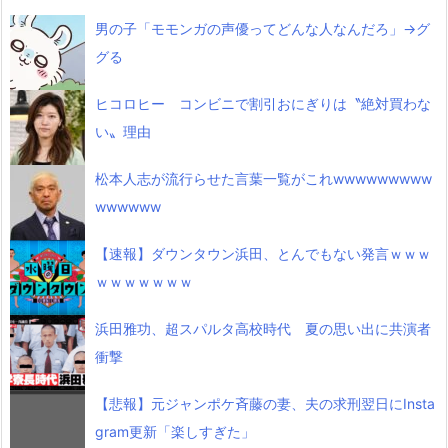
男の子「モモンガの声優ってどんな人なんだろ」→グ
グる
ヒコロヒー コンビニで割引おにぎりは〝絶対買わな
い〟理由
松本人志が流行らせた言葉一覧がこれwwwwwwwww
wwwwww
【速報】ダウンタウン浜田、とんでもない発言ｗｗｗ
ｗｗｗｗｗｗｗ
浜田雅功、超スパルタ高校時代 夏の思い出に共演者
衝撃
【悲報】元ジャンポケ斉藤の妻、夫の求刑翌日にInsta
gram更新「楽しすぎた」