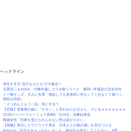
ヘッドライン
身近すぎる“厄介な人たち”が大集合！
玉置浩二＆ASKA、10数年越しコラボ曲リリース 番同い年盟友の完全合作
トー横キッズ、大人に失望「相談しても具体的に何もしてくれなくて傷つく。
福祉は自由...
「そうめんともう一品」何にする？
【悲報】思春期の娘に「キモッ」と言われたお父さん、グレるｗｗｗｗｗｗｗ
2026スーパーフォーミュラ第8戦「SUGO」決勝結果他
既婚女性「托卵を受け入れられない男は器が小さい」
【画像】来日したウクライナ美女、日本人との格の違いを見せつける
Amazon「注文をキャンセルしました。身分証を提出してください」 X民