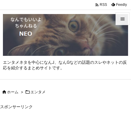

Feedly
RSS


メニュ

サイド

エンタメネタを中心になんJ、なんGなどの話題のスレやネットの反
前へ
応を紹介するまとめサイトです。

次へ


ホーム
>

エンタメ
検索
スポンサーリンク