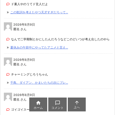
ド素人やのうてド玄人だよ
この歌詞を考えたやつ天才すぎだろって...
2026年8月9日
匿名 さん
なんで二学期制とかにしたんだろうなどこのどいつが考え出したのやら
夏休みの午前中にやってたアニメと言え...
2026年8月9日
匿名 さん
チャーミングじろうちゃん
千鳥、ダイアン、かまいたちの次にブレ...
2026年8月9日
匿名 さん



上へ
ホーム
コメント
ゴイゴイスー