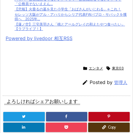
「公務員そないええん...
【悲報】火垂るの墓を見た小学生「おばさんがいじわる」←これ！
セレッソ大阪がアル・アハリからシリア代表FWパブロ・サバックを獲
得へ 2025年...
【蓮ノ空】三宅美羽さん「桃とアールグレイの和えたやつ食べたい」
【ラブライブ！】
Powered by livedoor 相互RSS

エンタメ

東京03

Posted by
管理人
よろしければシェアお願いします
Copy