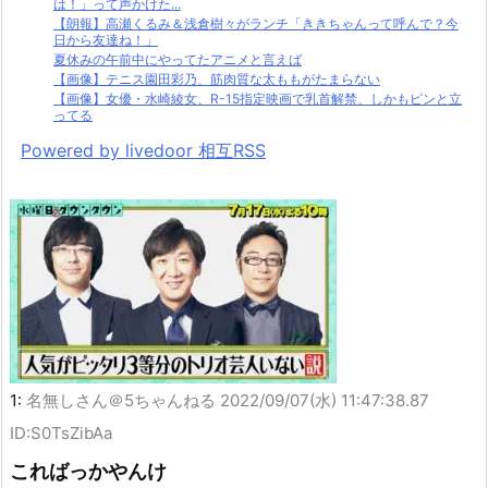
は！」って声かけた...
【朗報】高瀬くるみ＆浅倉樹々がランチ「ききちゃんって呼んで？今
日から友達ね！」
夏休みの午前中にやってたアニメと言えば
【画像】テニス園田彩乃、筋肉質な太ももがたまらない
【画像】女優・水崎綾女、R-15指定映画で乳首解禁、しかもピンと立
ってる
Powered by livedoor 相互RSS
1:
名無しさん＠5ちゃんねる
2022/09/07(水) 11:47:38.87
ID:S0TsZibAa
こればっかやんけ