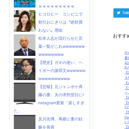
ｗｗｗｗｗｗｗｗｗ
Twitt
ヒコロヒー コンビニで
割引おにぎりは〝絶対買
わない〟理由
おすす
松本人志が流行らせた言
葉一覧がこれwwwwwww
分
wwwwwwww
夏
【歴史】ガキの使い、ヘ
4
れな
イポーの謝罪文wwwwww
【
３
wwwwwwwwww
【
【悲報】元ジャンポケ斉
【
～
藤の妻、夫の求刑翌日にI
【
nstagram更新「楽しすぎ
【
7の
た」
【
D
及川光博、再婚と妻の妊
い
娠を発表
【