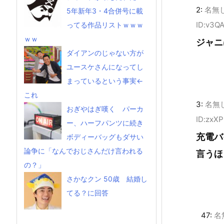
2:
名無
5年新年3・4合併号に載
ID:v3Q
ってる作品リストｗｗｗ
ｗｗ
ジャニ
ダイアンのじゃない方が
ユースケさんになってし
まっているという事実←
これ
3:
名無
おぎやはぎ嘆く パーカ
ID:zxX
ー、ハーフパンツに続き
充電バ
ボディーバッグもダサい
論争に「なんでおじさんだけ言われる
言うほ
の？」
さかなクン 50歳 結婚し
てる？に回答
47:
名