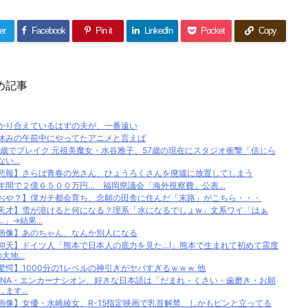
er
Facebook
Pin it
LinkedIn
Pocket
Copy
め記事
かり合えているはずの夫が、一番遠い
休みの午前中にやってたアニメと言えば
0歳でブレイク 元祖美魔女・水谷雅子、57歳の現在にスタジオ衝撃「信じら
い...
悲報】さらば青春の光さん、ひょうろくさんを廃墟に放置してしまう
年間で２億６５００万円… 福岡県議会「海外視察費」公表…
おや？】僕ガチ都会育ち、念願の田舎に住んだ「末路」がこちら・・・
天才】雪が溶けると何になる？理系「水になるでしょw」文系ワイ「はぁ
…」→結果...
画像】あのちゃん、なんか別人になる
仰天】ドイツ人「熊本で日本人の底力を見た…!」熊本で生まれて初めて震度
大地...
驚愕】1000分の1レベルの神引きがヤバすぎるｗｗｗ 他
eNA・エンカーナシオン、好きな日本語は「だまれ・くさい・歯磨き・お願
します...
画像】女優・水崎綾女、R-15指定映画で乳首解禁、しかもピンと立ってる