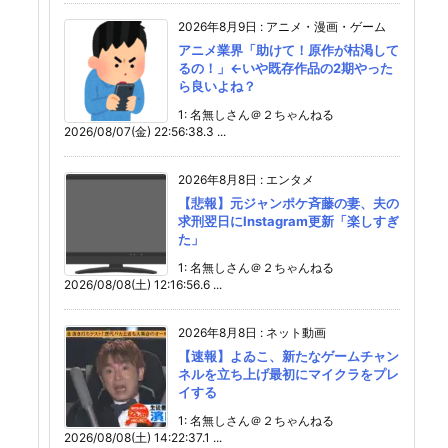
2026年8月9日
:
アニメ・漫画・ゲーム
アニメ業界「助けて！原作が枯渇して
るの！」←いや既存作品の2期やった
ら良いよね？
1: 名無しさん＠２ちゃんねる
2026/08/07(金) 22:56:38.3 ...
2026年8月8日
:
エンタメ
【悲報】元ジャンポケ斉藤の妻、夫の
求刑翌日にInstagram更新「楽しすぎ
た」
1: 名無しさん＠２ちゃんねる
2026/08/08(土) 12:16:56.6 ...
2026年8月8日
:
ネット動画
【速報】よゐこ、新たなゲームチャン
ネルを立ち上げ最初にマイクラをプレ
イする
1: 名無しさん＠２ちゃんねる
2026/08/08(土) 14:22:37.1 ...