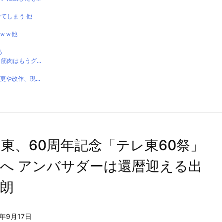
てしまう 他
ｗｗｗ他
る
肉はもうグ...
や改作、現...
東、60周年記念「テレ東60祭」
へ アンバサダーは還暦迎える出
朗
3年9月17日