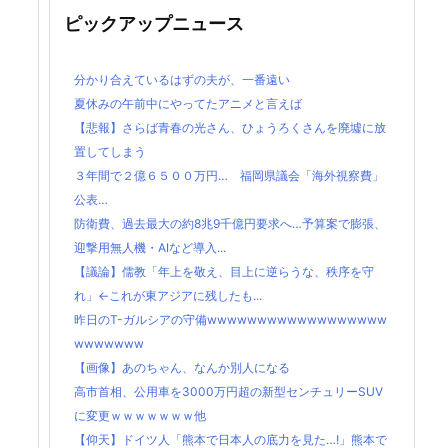
ピックアップニュース
分かり合えているはずの夫が、一番遠い
夏休みの午前中にやってたアニメと言えば
【悲報】さらば青春の光さん、ひょうろくさんを廃墟に放
置してしまう
３年間で２億６５００万円… 福岡県議会「海外視察費」
公表…
防衛費、過去最大の約8兆9千億円要求へ…予算案で膨張、
迎撃用無人機・AIなど導入...
【議論】儒教「年上を敬え、目上に逆らうな、秩序を守
れ」←これが東アジアに残したも...
昨日のT-ガルシアの守備wwwwwwwwwwwwwwwwww
wwwwwww
【画像】あのちゃん、なんか別人になる
高市首相、公用車を3000万円超の新型センチュリーSUV
に変更ｗｗｗｗｗｗｗ他
【仰天】ドイツ人「熊本で日本人の底力を見た…!」熊本で